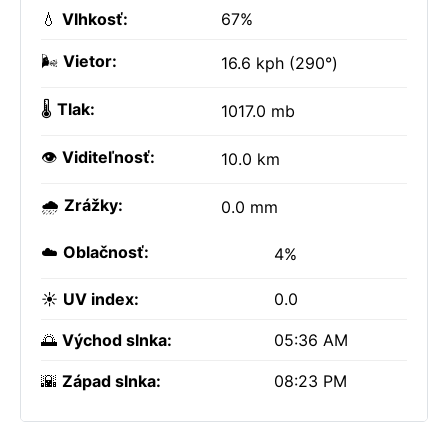
💧
Vlhkosť:
67%
🌬️
Vietor:
16.6 kph (290°)
🌡️
Tlak:
1017.0 mb
👁️
Viditeľnosť:
10.0 km
🌧️
Zrážky:
0.0 mm
☁️
Oblačnosť:
4%
☀️
UV index:
0.0
🌅
Východ slnka:
05:36 AM
🌇
Západ slnka:
08:23 PM