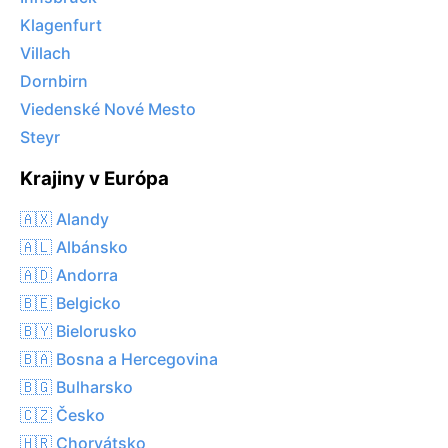
Klagenfurt
Villach
Dornbirn
Viedenské Nové Mesto
Steyr
Krajiny v Európa
🇦🇽 Alandy
🇦🇱 Albánsko
🇦🇩 Andorra
🇧🇪 Belgicko
🇧🇾 Bielorusko
🇧🇦 Bosna a Hercegovina
🇧🇬 Bulharsko
🇨🇿 Česko
🇭🇷 Chorvátsko