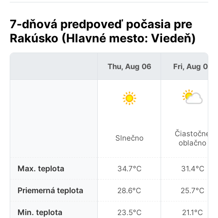
7-dňová predpoveď počasia pre
Rakúsko (Hlavné mesto: Viedeň)
Thu, Aug 06
Fri, Aug 07
Čiastočne
Slnečno
oblačno
Max. teplota
34.7°C
31.4°C
Priemerná teplota
28.6°C
25.7°C
Min. teplota
23.5°C
21.1°C