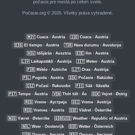
počasia pre mestá po celom svete.
Počasie.org © 2026. Všetky práva vyhradené.
🇲🇾
🇮🇩
Cuaca · Austria
Cuaca · Austria
🇪🇸
🇹🇷
El tiempo · Austria
Hava durumu · Avusturya
🇭🇺
🇪🇪
Időjárás · Ausztria
Ilm · Austria
🇱🇻
🇮🇹
Laikapstākļi · Austrija
Meteo · Austria
🇫🇷
🇱🇹
Météo · Autriche
Oras · Austrija
🇵🇱
🇸🇰
Pogoda · Austria
Počasie · Rakúsko
🇨🇿
🇫🇮
Počasí · Rakousko
Sää · Itävalta
🇵🇹
🇻🇳
🇩🇰
Tempo · Áustria
Thời tiết · Áo
Vejret · Østrig
🇷🇸
🇸🇮
Vreme · Аустрија
Vreme · Avstrija
🇷🇴
🇸🇪
Vremea · Austria
Vädret · Österrike
🇳🇴
🇬🇧🇺🇸
Været · Østerrike
Weather · Republic of Austria
🇳🇱
🇩🇪
Weer · Oostenrijk
Wetter · Österreich
🇺🇦
🇷🇺
Погода · Австрія
Погода · Австрия