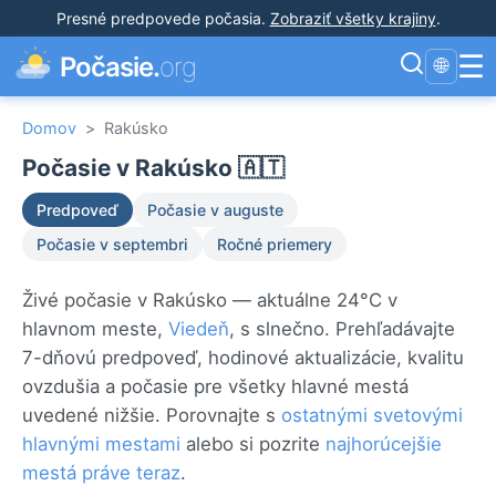
Presné predpovede počasia
.
Zobraziť všetky krajiny
.
☰
Počasie.
org
🌐
Domov
>
Rakúsko
Počasie v Rakúsko 🇦🇹
Predpoveď
Počasie v auguste
Počasie v septembri
Ročné priemery
Živé počasie v Rakúsko — aktuálne 24°C v
hlavnom meste,
Viedeň
, s slnečno. Prehľadávajte
7-dňovú predpoveď, hodinové aktualizácie, kvalitu
ovzdušia a počasie pre všetky hlavné mestá
uvedené nižšie. Porovnajte s
ostatnými svetovými
hlavnými mestami
alebo si pozrite
najhorúcejšie
mestá práve teraz
.