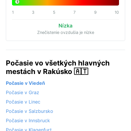
1
1
3
5
7
9
10
Nízka
Znečistenie ovzdušia je nízke
Počasie vo všetkých hlavných
mestách v Rakúsko 🇦🇹
Počasie v Viedeň
Počasie v Graz
Počasie v Linec
Počasie v Salzbursko
Počasie v Innsbruck
Počasie v Klagenfurt