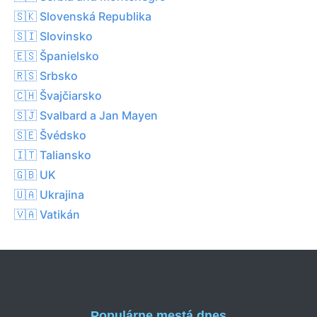
🇸🇰 Slovenská Republika
🇸🇮 Slovinsko
🇪🇸 Španielsko
🇷🇸 Srbsko
🇨🇭 Švajčiarsko
🇸🇯 Svalbard a Jan Mayen
🇸🇪 Švédsko
🇮🇹 Taliansko
🇬🇧 UK
🇺🇦 Ukrajina
🇻🇦 Vatikán
Populárne mestá dnes