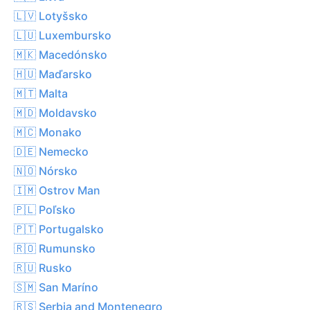
🇱🇻 Lotyšsko
🇱🇺 Luxembursko
🇲🇰 Macedónsko
🇭🇺 Maďarsko
🇲🇹 Malta
🇲🇩 Moldavsko
🇲🇨 Monako
🇩🇪 Nemecko
🇳🇴 Nórsko
🇮🇲 Ostrov Man
🇵🇱 Poľsko
🇵🇹 Portugalsko
🇷🇴 Rumunsko
🇷🇺 Rusko
🇸🇲 San Maríno
🇷🇸 Serbia and Montenegro