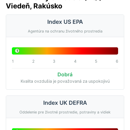
Viedeň, Rakúsko
Index US EPA
Agentúra na ochranu životného prostredia
1
1
2
3
4
5
6
Dobrá
Kvalita ovzdušia je považovaná za uspokojivú
Index UK DEFRA
Oddelenie pre životné prostredie, potraviny a vidiek