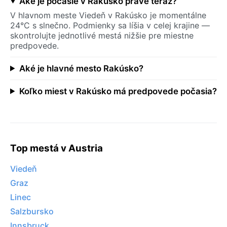
Aké je počasie v Rakúsko práve teraz?
V hlavnom meste Viedeň v Rakúsko je momentálne
24°C s slnečno. Podmienky sa líšia v celej krajine —
skontrolujte jednotlivé mestá nižšie pre miestne
predpovede.
Aké je hlavné mesto Rakúsko?
Koľko miest v Rakúsko má predpovede počasia?
Top mestá v Austria
Viedeň
Graz
Linec
Salzbursko
Innsbruck