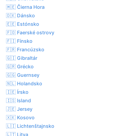
🇲🇪 Čierna Hora
🇩🇰 Dánsko
🇪🇪 Estónsko
🇫🇴 Faerské ostrovy
🇫🇮 Fínsko
🇫🇷 Francúzsko
🇬🇮 Gibraltár
🇬🇷 Grécko
🇬🇬 Guernsey
🇳🇱 Holandsko
🇮🇪 Írsko
🇮🇸 Island
🇯🇪 Jersey
🇽🇰 Kosovo
🇱🇮 Lichtenštajnsko
🇱🇹 Litva