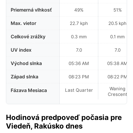
Priemerná vlhkosť
49%
51%
Max. vietor
22.7 kph
20.5 kph
Celkové zrážky
0.3 mm
0.1 mm
UV index
7.0
7.0
Východ slnka
05:36 AM
05:38 AM
Západ slnka
08:23 PM
08:22 PM
Waning
Fázava Mesiaca
Last Quarter
Crescent
Hodinová predpoveď počasia pre
Viedeň, Rakúsko dnes