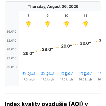
Thursday, August 06, 2026
8
9
10
11
1
36.0°C
32.
32.0°C
30.0°
29.0°
28.0°
28.0°C
26.0°
23.0°C
19.0°C
4% Dážď
2% Dážď
1% Dážď
1% Dážď
1% D
↑
↑
↑
↑
17.0 km/h
17.0 km/h
17.0 km/h
16.0 km/h
16.0 
Index kvality ovzdušia (AQI) v