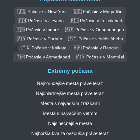
🇺🇸 Počasie v New York
🇸🇴 Počasie v Mogadišo
🇨🇳 Počasie v Jieyang
🇵🇰 Počasie v Faisalabad
🇮🇳 Počasie v Indore
🇧🇫 Počasie v Ouagadougou
🇿🇦 Počasie v Durban
🇪🇹 Počasie v Addis Abeba
🇮🇳 Počasie v Kalkata
🇲🇲 Počasie v Rangún
🇮🇳 Počasie v Ahmedabad
🇨🇦 Počasie v Montréal
Extrémy počasia
Najhorúcejšie mestá práve teraz
Najchladnejšie mestá práve teraz
Mestá s najväčším zrážkami
Mestá s najväčším vetrom
Najslnečnejšie mestá
Najhoršia kvalita ovzdušia práve teraz