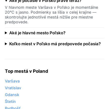
Aké je počasie v Poľsko práve teraz?
V hlavnom meste Varšava v Poľsko je momentálne
20°C s jasno. Podmienky sa líšia v celej krajine —
skontrolujte jednotlivé mestá nižšie pre miestne
predpovede.
Aké je hlavné mesto Poľsko?
Koľko miest v Poľsko má predpovede počasia?
Top mestá v Poland
Varšava
Vratislav
Gdansk
Štetín
Bydhošť