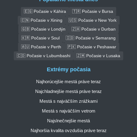
🇪🇬 Počasie v Káhira
🇹🇷 Počasie v Bursa
🇨🇳 Počasie v Xining
🇺🇸 Počasie v New York
🇬🇧 Počasie v Londýn
🇿🇦 Počasie v Durban
🇰🇷 Počasie v Soul
🇮🇩 Počasie v Semarang
🇦🇺 Počasie v Perth
🇵🇰 Počasie v Peshawar
🇨🇩 Počasie v Lubumbashi
🇿🇲 Počasie v Lusaka
Extrémy počasia
Najhorúcejšie mestá práve teraz
Najchladnejšie mestá práve teraz
Mestá s najväčším zrážkami
Mestá s najväčším vetrom
Najslnečnejšie mestá
Najhoršia kvalita ovzdušia práve teraz