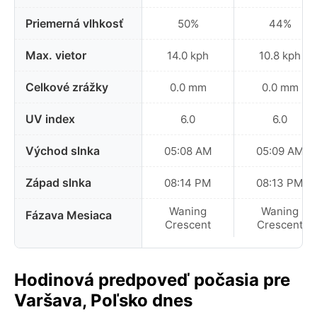
Priemerná vlhkosť
50%
44%
Max. vietor
14.0 kph
10.8 kph
Celkové zrážky
0.0 mm
0.0 mm
UV index
6.0
6.0
Východ slnka
05:08 AM
05:09 AM
Západ slnka
08:14 PM
08:13 PM
Waning
Waning
Fázava Mesiaca
Crescent
Crescent
Hodinová predpoveď počasia pre
Varšava, Poľsko dnes