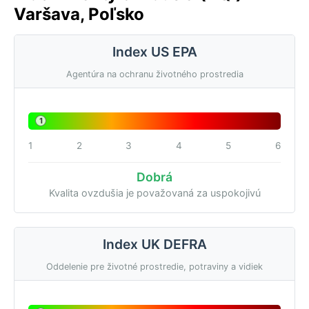
Varšava, Poľsko
Index US EPA
Agentúra na ochranu životného prostredia
1
1
2
3
4
5
6
Dobrá
Kvalita ovzdušia je považovaná za uspokojivú
Index UK DEFRA
Oddelenie pre životné prostredie, potraviny a vidiek