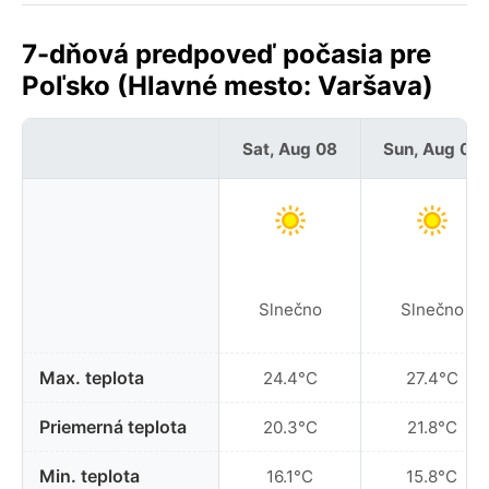
7-dňová predpoveď počasia pre
Poľsko (Hlavné mesto: Varšava)
Sat, Aug 08
Sun, Aug 09
Slnečno
Slnečno
Max. teplota
24.4°C
27.4°C
Priemerná teplota
20.3°C
21.8°C
Min. teplota
16.1°C
15.8°C