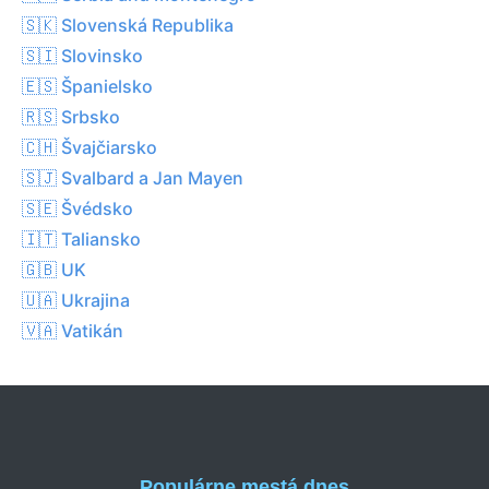
🇸🇰 Slovenská Republika
🇸🇮 Slovinsko
🇪🇸 Španielsko
🇷🇸 Srbsko
🇨🇭 Švajčiarsko
🇸🇯 Svalbard a Jan Mayen
🇸🇪 Švédsko
🇮🇹 Taliansko
🇬🇧 UK
🇺🇦 Ukrajina
🇻🇦 Vatikán
Populárne mestá dnes