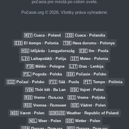
počasia pre mestá po celom svete.
Počasie.org © 2026. Všetky práva vyhradené.
🇲🇾
🇮🇩
Cuaca · Poland
Cuaca · Polandia
🇪🇸
🇹🇷
El tiempo · Polonia
Hava durumu · Polonya
🇭🇺
🇪🇪
Időjárás · Lengyelország
Ilm · Poola
🇱🇻
🇮🇹
Laikapstākļi · Polija
Meteo · Polonia
🇫🇷
🇱🇹
Météo · Pologne
Oras · Lenkija
🇵🇱
🇸🇰
Pogoda · Polska
Počasie · Poľsko
🇨🇿
🇫🇮
🇵🇹
Počasí · Polsko
Sää · Puola
Tempo · Polónia
🇻🇳
🇩🇰
Thời tiết · Ba Lan
Vejret · Polen
🇷🇸
🇸🇮
Vreme · Пољска
Vreme · Poljska
🇷🇴
🇸🇪
Vremea · Полония
Vädret · Polen
🇳🇴
🇬🇧🇺🇸
Været · Polen
Weather · Republic of Poland
🇳🇱
🇩🇪
Weer · Polen
Wetter · Polen
🇺🇦
🇷🇺
Погода · Польща
Погода · Польшу