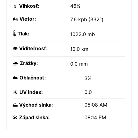
💧
Vlhkosť:
46%
🌬️
Vietor:
7.6 kph (332°)
🌡️
Tlak:
1022.0 mb
👁️
Viditeľnosť:
10.0 km
🌧️
Zrážky:
0.0 mm
☁️
Oblačnosť:
3%
☀️
UV index:
0.0
🌅
Východ slnka:
05:08 AM
🌇
Západ slnka:
08:14 PM