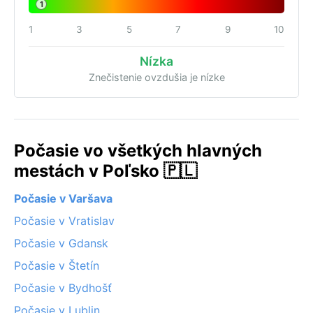
1
1
3
5
7
9
10
Nízka
Znečistenie ovzdušia je nízke
Počasie vo všetkých hlavných
mestách v Poľsko 🇵🇱
Počasie v Varšava
Počasie v Vratislav
Počasie v Gdansk
Počasie v Štetín
Počasie v Bydhošť
Počasie v Lublin