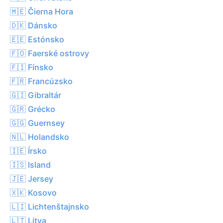
🇲🇪 Čierna Hora
🇩🇰 Dánsko
🇪🇪 Estónsko
🇫🇴 Faerské ostrovy
🇫🇮 Fínsko
🇫🇷 Francúzsko
🇬🇮 Gibraltár
🇬🇷 Grécko
🇬🇬 Guernsey
🇳🇱 Holandsko
🇮🇪 Írsko
🇮🇸 Island
🇯🇪 Jersey
🇽🇰 Kosovo
🇱🇮 Lichtenštajnsko
🇱🇹 Litva