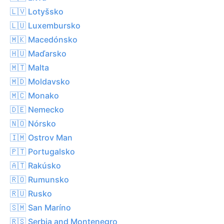
🇱🇻 Lotyšsko
🇱🇺 Luxembursko
🇲🇰 Macedónsko
🇭🇺 Maďarsko
🇲🇹 Malta
🇲🇩 Moldavsko
🇲🇨 Monako
🇩🇪 Nemecko
🇳🇴 Nórsko
🇮🇲 Ostrov Man
🇵🇹 Portugalsko
🇦🇹 Rakúsko
🇷🇴 Rumunsko
🇷🇺 Rusko
🇸🇲 San Maríno
🇷🇸 Serbia and Montenegro