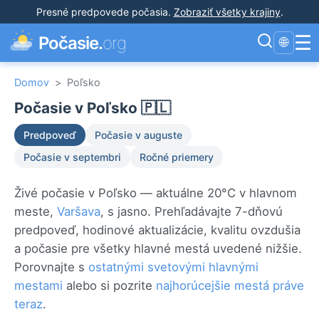
Presné predpovede počasia
.
Zobraziť všetky krajiny
.
☰
Počasie.
org
🌐
Domov
>
Poľsko
Počasie v Poľsko 🇵🇱
Predpoveď
Počasie v auguste
Počasie v septembri
Ročné priemery
Živé počasie v Poľsko — aktuálne 20°C v hlavnom
meste,
Varšava
, s jasno. Prehľadávajte 7-dňovú
predpoveď, hodinové aktualizácie, kvalitu ovzdušia
a počasie pre všetky hlavné mestá uvedené nižšie.
Porovnajte s
ostatnými svetovými hlavnými
mestami
alebo si pozrite
najhorúcejšie mestá práve
teraz
.