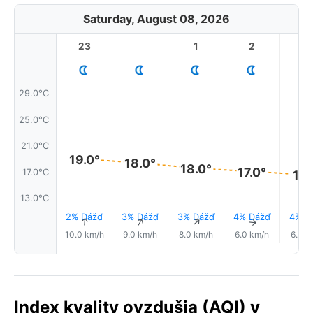
Saturday, August 08, 2026
23
1
2
3
29.0°C
25.0°C
21.0°C
19.0°
18.0°
18.0°
17.0°
17.0°C
16.
13.0°C
2% Dážď
3% Dážď
3% Dážď
4% Dážď
4% D
↑
↑
↑
↑
10.0 km/h
9.0 km/h
8.0 km/h
6.0 km/h
6.0 k
Index kvality ovzdušia (AQI) v