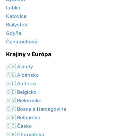
Lublin
Katovice
Białystok
Gdyňa
Čenstochová
Krajiny v Európa
🇦🇽 Alandy
🇦🇱 Albánsko
🇦🇩 Andorra
🇧🇪 Belgicko
🇧🇾 Bielorusko
🇧🇦 Bosna a Hercegovina
🇧🇬 Bulharsko
🇨🇿 Česko
🇭🇷 Chorvátsko