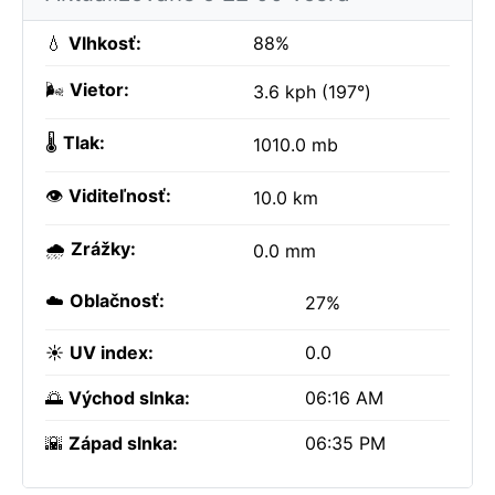
💧
Vlhkosť:
88%
🌬️
Vietor:
3.6 kph (197°)
🌡️
Tlak:
1010.0 mb
👁️
Viditeľnosť:
10.0 km
🌧️
Zrážky:
0.0 mm
☁️
Oblačnosť:
27%
☀️
UV index:
0.0
🌅
Východ slnka:
06:16 AM
🌇
Západ slnka:
06:35 PM