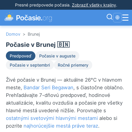
Presné predpovede počasia
.
Zobraziť všetky krajiny
.
☰
Počasie.
org
🌐
Domov
>
Brunej
Počasie v Brunej 🇧🇳
Predpoveď
Počasie v auguste
Počasie v septembri
Ročné priemery
Živé počasie v Brunej — aktuálne 26°C v hlavnom
meste,
Bandar Seri Begawan
, s čiastočne oblačno.
Prehľadávajte 7-dňovú predpoveď, hodinové
aktualizácie, kvalitu ovzdušia a počasie pre všetky
hlavné mestá uvedené nižšie. Porovnajte s
ostatnými svetovými hlavnými mestami
alebo si
pozrite
najhorúcejšie mestá práve teraz
.