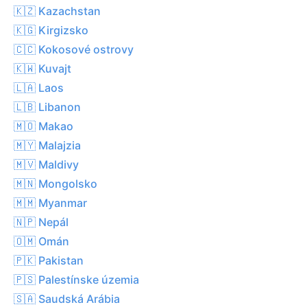
🇰🇿 Kazachstan
🇰🇬 Kirgizsko
🇨🇨 Kokosové ostrovy
🇰🇼 Kuvajt
🇱🇦 Laos
🇱🇧 Libanon
🇲🇴 Makao
🇲🇾 Malajzia
🇲🇻 Maldivy
🇲🇳 Mongolsko
🇲🇲 Myanmar
🇳🇵 Nepál
🇴🇲 Omán
🇵🇰 Pakistan
🇵🇸 Palestínske územia
🇸🇦 Saudská Arábia