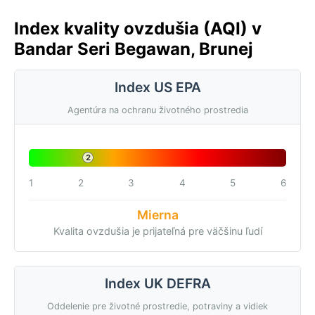
Index kvality ovzdušia (AQI) v
Bandar Seri Begawan, Brunej
Index US EPA
Agentúra na ochranu životného prostredia
2
1
2
3
4
5
6
Mierna
Kvalita ovzdušia je prijateľná pre väčšinu ľudí
Index UK DEFRA
Oddelenie pre životné prostredie, potraviny a vidiek