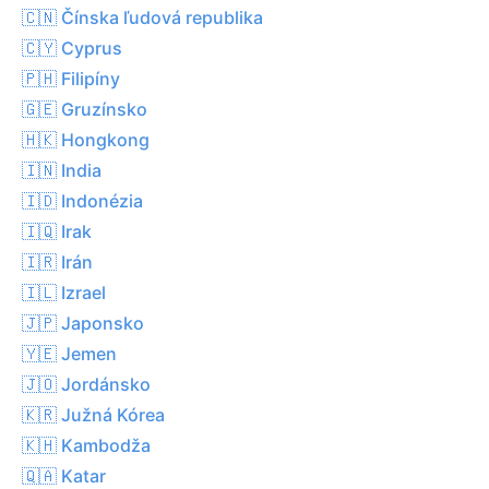
🇨🇳 Čínska ľudová republika
🇨🇾 Cyprus
🇵🇭 Filipíny
🇬🇪 Gruzínsko
🇭🇰 Hongkong
🇮🇳 India
🇮🇩 Indonézia
🇮🇶 Irak
🇮🇷 Irán
🇮🇱 Izrael
🇯🇵 Japonsko
🇾🇪 Jemen
🇯🇴 Jordánsko
🇰🇷 Južná Kórea
🇰🇭 Kambodža
🇶🇦 Katar