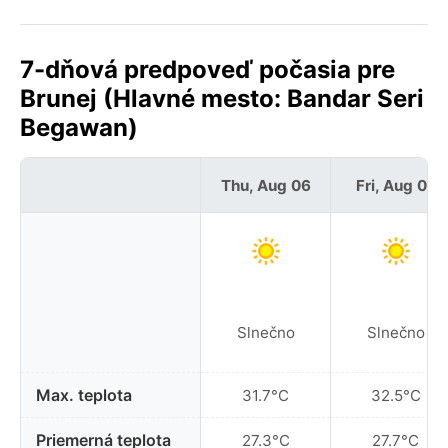
7-dňová predpoveď počasia pre
Brunej (Hlavné mesto: Bandar Seri
Begawan)
Thu, Aug 06
Fri, Aug 07
Slnečno
Slnečno
Max. teplota
31.7°C
32.5°C
Priemerná teplota
27.3°C
27.7°C