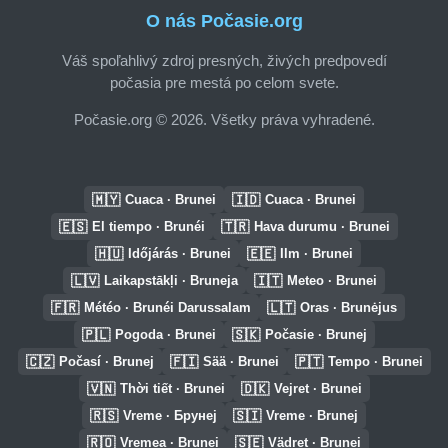
O nás Počasie.org
Váš spoľahlivý zdroj presných, živých predpovedí
počasia pre mestá po celom svete.
Počasie.org © 2026. Všetky práva vyhradené.
🇲🇾
🇮🇩
Cuaca · Brunei
Cuaca · Brunei
🇪🇸
🇹🇷
El tiempo · Brunéi
Hava durumu · Brunei
🇭🇺
🇪🇪
Időjárás · Brunei
Ilm · Brunei
🇱🇻
🇮🇹
Laikapstākļi · Bruneja
Meteo · Brunei
🇫🇷
🇱🇹
Météo · Brunéi Darussalam
Oras · Brunėjus
🇵🇱
🇸🇰
Pogoda · Brunei
Počasie · Brunej
🇨🇿
🇫🇮
🇵🇹
Počasí · Brunej
Sää · Brunei
Tempo · Brunei
🇻🇳
🇩🇰
Thời tiết · Brunei
Vejret · Brunei
🇷🇸
🇸🇮
Vreme · Брунеј
Vreme · Brunej
🇷🇴
🇸🇪
Vremea · Brunei
Vädret · Brunei