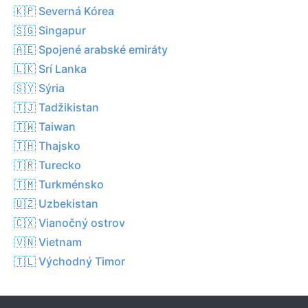
🇰🇵 Severná Kórea
🇸🇬 Singapur
🇦🇪 Spojené arabské emiráty
🇱🇰 Srí Lanka
🇸🇾 Sýria
🇹🇯 Tadžikistan
🇹🇼 Taiwan
🇹🇭 Thajsko
🇹🇷 Turecko
🇹🇲 Turkménsko
🇺🇿 Uzbekistan
🇨🇽 Vianočný ostrov
🇻🇳 Vietnam
🇹🇱 Východný Timor