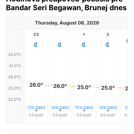
Bandar Seri Begawan, Brunej dnes
Thursday, August 06, 2026
23
1
2
3
34.0°C
31.0°C
28.0°C
26.0°
26.0°
25.0°
25.0°
25.
25.0°C
22.0°C
13% Dážď
14% Dážď
15% Dážď
16% Dážď
0.0
↑
↑
↑
↑
↑
5.0 km/h
5.0 km/h
5.0 km/h
6.0 km/h
5.0 k