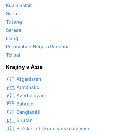
Kuala Belait
Seria
Tutong
Serasa
Liang
Perumahan Negara Panchor
Telisai
Krajiny v Ázia
🇦🇫 Afganistan
🇦🇲 Arménsko
🇦🇿 Azerbajdžan
🇧🇭 Bahrajn
🇧🇩 Bangladéš
🇧🇹 Bhután
🇮🇴 Britské indickooceánske územie