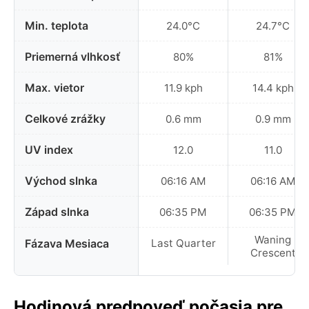
Min. teplota
24.0°C
24.7°C
Priemerná vlhkosť
80%
81%
Max. vietor
11.9 kph
14.4 kph
Celkové zrážky
0.6 mm
0.9 mm
UV index
12.0
11.0
Východ slnka
06:16 AM
06:16 AM
Západ slnka
06:35 PM
06:35 PM
Waning
Fázava Mesiaca
Last Quarter
Crescent
Hodinová predpoveď počasia pre