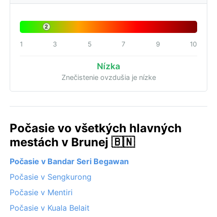
2
1
3
5
7
9
10
Nízka
Znečistenie ovzdušia je nízke
Počasie vo všetkých hlavných
mestách v Brunej 🇧🇳
Počasie v Bandar Seri Begawan
Počasie v Sengkurong
Počasie v Mentiri
Počasie v Kuala Belait