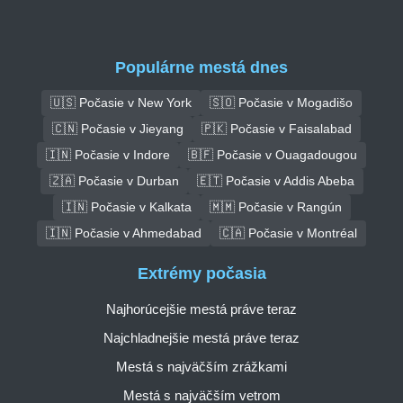
Populárne mestá dnes
🇺🇸 Počasie v New York
🇸🇴 Počasie v Mogadišo
🇨🇳 Počasie v Jieyang
🇵🇰 Počasie v Faisalabad
🇮🇳 Počasie v Indore
🇧🇫 Počasie v Ouagadougou
🇿🇦 Počasie v Durban
🇪🇹 Počasie v Addis Abeba
🇮🇳 Počasie v Kalkata
🇲🇲 Počasie v Rangún
🇮🇳 Počasie v Ahmedabad
🇨🇦 Počasie v Montréal
Extrémy počasia
Najhorúcejšie mestá práve teraz
Najchladnejšie mestá práve teraz
Mestá s najväčším zrážkami
Mestá s najväčším vetrom