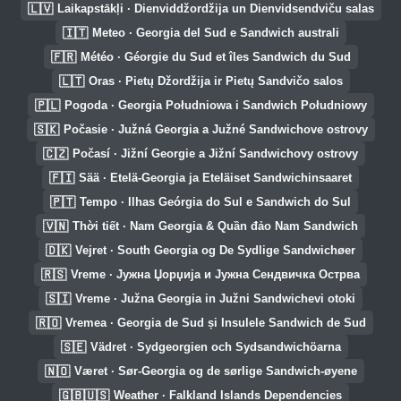
🇱🇻
Laikapstākļi · Dienviddžordžija un Dienvidsendviču salas
🇮🇹
Meteo · Georgia del Sud e Sandwich australi
🇫🇷
Météo · Géorgie du Sud et îles Sandwich du Sud
🇱🇹
Oras · Pietų Džordžija ir Pietų Sandvičo salos
🇵🇱
Pogoda · Georgia Południowa i Sandwich Południowy
🇸🇰
Počasie · Južná Georgia a Južné Sandwichove ostrovy
🇨🇿
Počasí · Jižní Georgie a Jižní Sandwichovy ostrovy
🇫🇮
Sää · Etelä-Georgia ja Eteläiset Sandwichinsaaret
🇵🇹
Tempo · Ilhas Geórgia do Sul e Sandwich do Sul
🇻🇳
Thời tiết · Nam Georgia & Quần đảo Nam Sandwich
🇩🇰
Vejret · South Georgia og De Sydlige Sandwichøer
🇷🇸
Vreme · Јужна Џорџија и Јужна Сендвичка Острва
🇸🇮
Vreme · Južna Georgia in Južni Sandwichevi otoki
🇷🇴
Vremea · Georgia de Sud și Insulele Sandwich de Sud
🇸🇪
Vädret · Sydgeorgien och Sydsandwichöarna
🇳🇴
Været · Sør-Georgia og de sørlige Sandwich-øyene
🇬🇧🇺🇸
Weather · Falkland Islands Dependencies