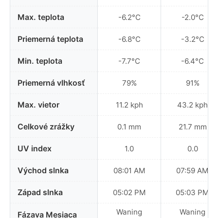
Max. teplota
-6.2°C
-2.0°C
Priemerná teplota
-6.8°C
-3.2°C
Min. teplota
-7.7°C
-6.4°C
Priemerná vlhkosť
79%
91%
Max. vietor
11.2 kph
43.2 kph
Celkové zrážky
0.1 mm
21.7 mm
UV index
1.0
0.0
Východ slnka
08:01 AM
07:59 AM
Západ slnka
05:02 PM
05:03 PM
Waning
Waning
Fázava Mesiaca