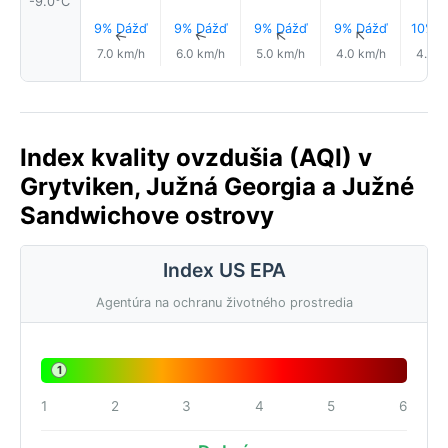
-9.0°C
9% Dážď
9% Dážď
9% Dážď
9% Dážď
10% D
↑
↑
↑
↑
7.0 km/h
6.0 km/h
5.0 km/h
4.0 km/h
4.0 k
Index kvality ovzdušia (AQI) v
Grytviken, Južná Georgia a Južné
Sandwichove ostrovy
Index US EPA
Agentúra na ochranu životného prostredia
1
1
2
3
4
5
6