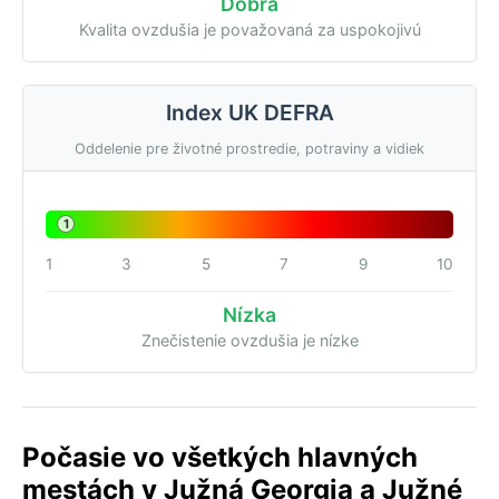
Dobrá
Kvalita ovzdušia je považovaná za uspokojivú
Index UK DEFRA
Oddelenie pre životné prostredie, potraviny a vidiek
1
1
3
5
7
9
10
Nízka
Znečistenie ovzdušia je nízke
Počasie vo všetkých hlavných
mestách v Južná Georgia a Južné