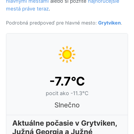
hlavnými mestami
alebo si pozrite
najhorúcejšie
mestá práve teraz
.
Podrobná predpoveď pre hlavné mesto:
Grytviken
.
-7.7°C
pocit ako -11.3°C
Slnečno
Aktuálne počasie v Grytviken,
Južná Georgia a Južné