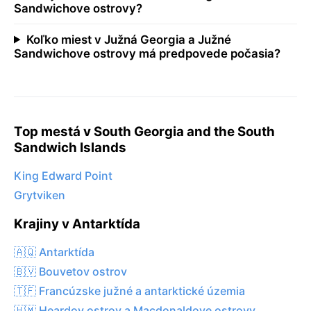
Sandwichove ostrovy?
Koľko miest v Južná Georgia a Južné
Sandwichove ostrovy má predpovede počasia?
Top mestá v South Georgia and the South
Sandwich Islands
King Edward Point
Grytviken
Krajiny v Antarktída
🇦🇶 Antarktída
🇧🇻 Bouvetov ostrov
🇹🇫 Francúzske južné a antarktické územia
🇭🇲 Heardov ostrov a Macdonaldove ostrovy