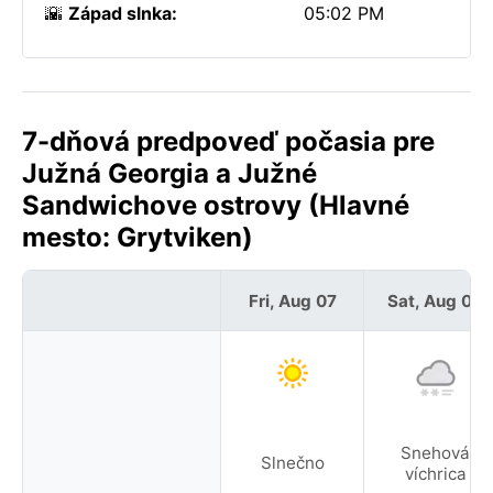
🌇
Západ slnka:
05:02 PM
7-dňová predpoveď počasia pre
Južná Georgia a Južné
Sandwichove ostrovy (Hlavné
mesto: Grytviken)
Fri, Aug 07
Sat, Aug 08
Snehová
Slnečno
víchrica