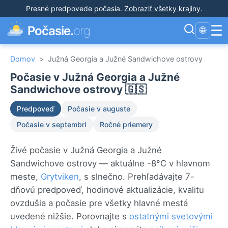
Presné predpovede počasia
.
Zobraziť všetky krajiny
.
☰
Počasie.
org
🌐
Domov
>
Južná Georgia a Južné Sandwichove ostrovy
Počasie v Južná Georgia a Južné
Sandwichove ostrovy 🇬🇸
Predpoveď
Počasie v auguste
Počasie v septembri
Ročné priemery
Živé počasie v Južná Georgia a Južné
Sandwichove ostrovy — aktuálne -8°C v hlavnom
meste,
Grytviken
, s slnečno. Prehľadávajte 7-
dňovú predpoveď, hodinové aktualizácie, kvalitu
ovzdušia a počasie pre všetky hlavné mestá
uvedené nižšie. Porovnajte s
ostatnými svetovými