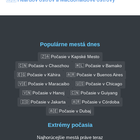
Populárne mestá dnes
🇿🇦 Počasie v Kapské Mesto
🇨🇳 Počasie v Chaozhou
🇲🇱 Počasie v Bamako
🇪🇬 Počasie v Káhira
🇦🇷 Počasie v Buenos Aires
🇻🇪 Počasie v Maracaibo
🇺🇸 Počasie v Chicago
🇻🇳 Počasie v Hanoj
🇨🇳 Počasie v Guiyang
🇮🇩 Počasie v Jakarta
🇦🇷 Počasie v Córdoba
🇦🇪 Počasie v Dubaj
Extrémy počasia
Najhorúcejšie mestá práve teraz