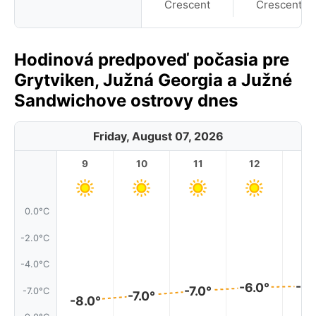
Crescent
Crescent
Hodinová predpoveď počasia pre
Grytviken, Južná Georgia a Južné
Sandwichove ostrovy dnes
Friday, August 07, 2026
9
10
11
12
1
0.0°C
-2.0°C
-4.0°C
-6.
-6.0°
-7.0°
-7.0°C
-7.0°
-8.0°