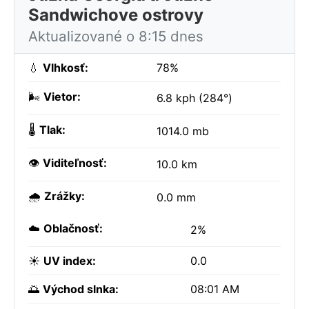
Sandwichove ostrovy
Aktualizované o 8:15 dnes
💧
Vlhkosť:
78%
🌬️
Vietor:
6.8 kph (284°)
🌡️
Tlak:
1014.0 mb
👁️
Viditeľnosť:
10.0 km
🌧️
Zrážky:
0.0 mm
☁️
Oblačnosť:
2%
☀️
UV index:
0.0
🌅
Východ slnka:
08:01 AM