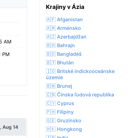
Krajiny v Ázia
🇦🇫 Afganistan
🇦🇲 Arménsko
🇦🇿 Azerbajdžan
5 AM
🇧🇭 Bahrajn
🇧🇩 Bangladéš
1 PM
🇧🇹 Bhután
🇮🇴 Britské indickooceánske
územie
🇧🇳 Brunej
🇨🇳 Čínska ľudová republika
🇨🇾 Cyprus
🇵🇭 Filipíny
🇬🇪 Gruzínsko
i, Aug 14
🇭🇰 Hongkong
🇮🇳 India