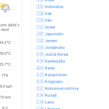
🇮🇩 Indonézia
🇮🇶 Irak
🇮🇷 Irán
tami dážď v
🇮🇱 Izrael
okolí
🇯🇵 Japonsko
🇾🇪 Jemen
34.2°C
🇯🇴 Jordánsko
29.0°C
🇰🇷 Južná Kórea
🇰🇭 Kambodža
25.7°C
🇶🇦 Katar
🇰🇿 Kazachstan
71%
🇰🇬 Kirgizsko
4.0 kph
🇨🇨 Kokosové ostrovy
🇰🇼 Kuvajt
7.9 mm
🇱🇦 Laos
8.0
🇱🇧 Libanon