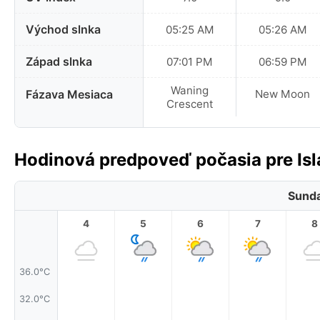
Východ slnka
05:25 AM
05:26 AM
Západ slnka
07:01 PM
06:59 PM
Waning
Fázava Mesiaca
New Moon
Crescent
Hodinová predpoveď počasia pre Is
Sunda
4
5
6
7
8
36.0°C
32.0°C