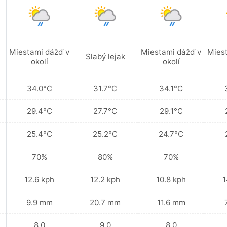
Miestami dážď v
Miestami dážď v
Mies
Slabý lejak
okolí
okolí
34.0°C
31.7°C
34.1°C
29.4°C
27.7°C
29.1°C
25.4°C
25.2°C
24.7°C
70%
80%
70%
12.6 kph
12.2 kph
10.8 kph
1
9.9 mm
20.7 mm
11.6 mm
8.0
9.0
8.0