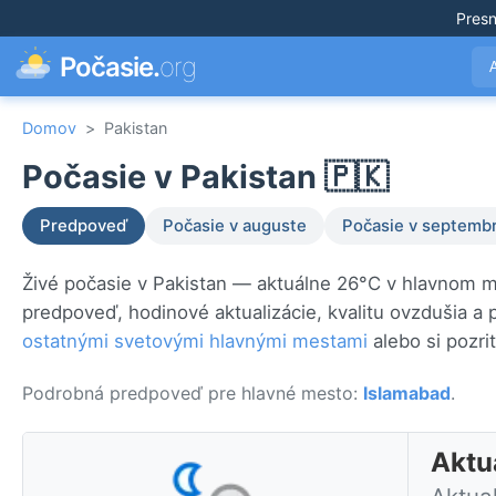
Pres
Počasie.
org
Domov
>
Pakistan
Počasie v Pakistan 🇵🇰
Predpoveď
Počasie v auguste
Počasie v septembr
Živé počasie v Pakistan — aktuálne 26°C v hlavnom 
predpoveď, hodinové aktualizácie, kvalitu ovzdušia a
ostatnými svetovými hlavnými mestami
alebo si pozri
Podrobná predpoveď pre hlavné mesto:
Islamabad
.
Aktu