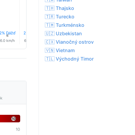
29.0°
🇹🇭 Thajsko
🇹🇷 Turecko
🇹🇲 Turkménsko
🇺🇿 Uzbekistan
2% Dážď
2% Dážď
2% Dážď
2% Dážď
3% Dážď
3% Dáž
↑
↑
↑
↑
↑
↑
6.0 km/h
6.0 km/h
6.0 km/h
6.0 km/h
6.0 km/h
4.0 km/
🇨🇽 Vianočný ostrov
🇻🇳 Vietnam
🇹🇱 Východný Timor
ek
10
10