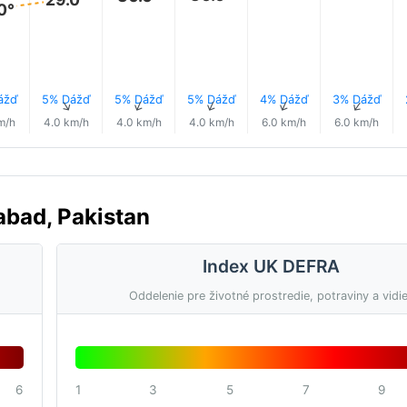
0°
ážď
5% Dážď
5% Dážď
5% Dážď
4% Dážď
3% Dážď
↑
↑
↑
↑
↑
↑
m/h
4.0 km/h
4.0 km/h
4.0 km/h
6.0 km/h
6.0 km/h
abad, Pakistan
Index UK DEFRA
Oddelenie pre životné prostredie, potraviny a vidi
6
1
3
5
7
9