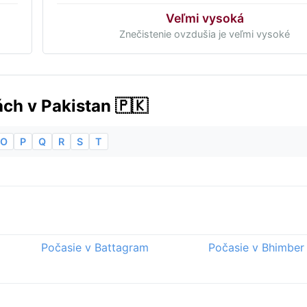
Veľmi vysoká
Znečistenie ovzdušia je veľmi vysoké
ch v Pakistan 🇵🇰
O
P
Q
R
S
T
Počasie v Battagram
Počasie v Bhimber