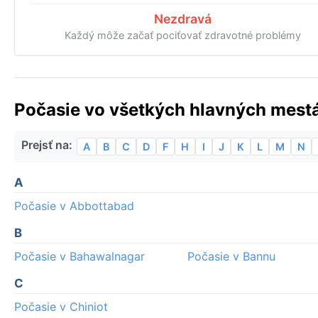
Nezdravá
Každý môže začať pociťovať zdravotné problémy
Počasie vo všetkých hlavných mestá
Prejsť na:
A
B
C
D
F
H
I
J
K
L
M
N
A
Počasie v Abbottabad
B
Počasie v Bahawalnagar
Počasie v Bannu
C
Počasie v Chiniot