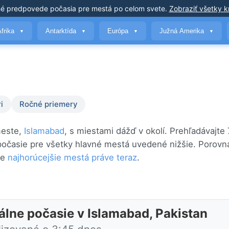
né predpovede počasia
pre mestá po celom svete
.
Zobraziť všetky kr
Afrika
Antarktída
Európa
Južná Amerika
▼
▼
▼
▼
i
Ročné priemery
meste,
Islamabad
, s miestami dážď v okolí. Prehľadávajte
 počasie pre všetky hlavné mestá uvedené nižšie. Porovna
te
najhorúcejšie mestá práve teraz
.
álne počasie v Islamabad, Pakistan