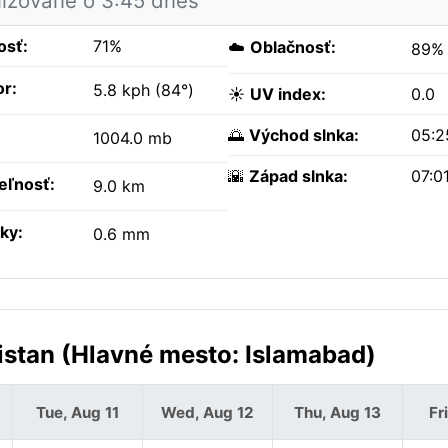
lizované o 3:45 dnes
osť:
71%
☁️
Oblačnosť:
89%
or:
5.8 kph (84°)
☀️
UV index:
0.0
🌅
Východ slnka:
05:2
1004.0 mb
🌇
Západ slnka:
07:0
teľnosť:
9.0 km
ky:
0.6 mm
stan (Hlavné mesto: Islamabad)
Tue, Aug 11
Wed, Aug 12
Thu, Aug 13
Fr