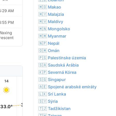
🇲🇴 Makao
5:29 AM
🇲🇾 Malajzia
🇲🇻 Maldivy
6:55 PM
🇲🇳 Mongolsko
Waxing
🇲🇲 Myanmar
rescent
🇳🇵 Nepál
🇴🇲 Omán
🇵🇸 Palestínske územia
🇸🇦 Saudská Arábia
🇰🇵 Severná Kórea
🇸🇬 Singapur
14
15
16
17
18
19
🇦🇪 Spojené arabské emiráty
🇱🇰 Srí Lanka
🇸🇾 Sýria
34.0°
34.0°
34.0°
33.0°
33.0°
🇹🇯 Tadžikistan
🇹🇼 Taiwan