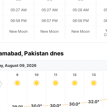
05:27 AM
05:27 AM
05:28 AM
0
06:58 PM
06:57 PM
06:56 PM
0
New Moon
New Moon
New Moon
C
lamabad, Pakistan dnes
y, August 09, 2026
9
10
11
12
13
32.0°
30.0°
30.0°
30.0°
29.0°