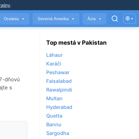
ajiny
.
🌐
Oceánia
Severná Amerika
Ázia
▾
▼
▼
▼
Top mestá v Pakistan
Láhaur
Karáči
Peshawar
 7-dňovú
Faisalabad
jte s
Rawalpindi
Multan
Hyderabad
Quetta
Bannu
Sargodha