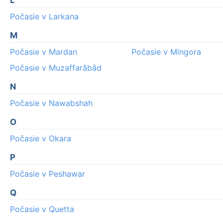
L
Počasie v Larkana
M
Počasie v Mardan
Počasie v Mingora
Počasie v Muzaffarābād
N
Počasie v Nawabshah
O
Počasie v Okara
P
Počasie v Peshawar
Q
Počasie v Quetta