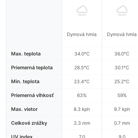
Dymová hmla
Dymová hmla
Max. teplota
34.0°C
36.0°C
Priemerná teplota
28.5°C
30.1°C
Min. teplota
23.4°C
25.2°C
Priemerná vlhkosť
63%
59%
Max. vietor
8.3 kph
9.7 kph
Celkové zrážky
3.3 mm
0.7 mm
UV index
7.0
9.0