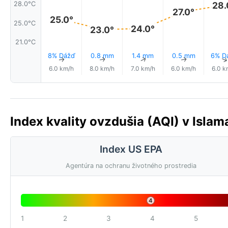
28.0°C
28.
27.0°
25.0°
25.0°C
24.0°
23.0°
21.0°C
8% Dážď
0.8 mm
1.4 mm
0.5 mm
6% D
↑
↑
↑
↑
6.0 km/h
8.0 km/h
7.0 km/h
6.0 km/h
6.0 k
Index kvality ovzdušia (AQI) v Islam
Index US EPA
Agentúra na ochranu životného prostredia
4
1
2
3
4
5