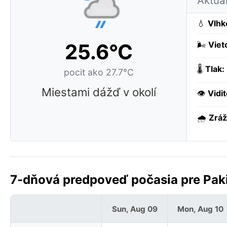
Aktua
💧
Vlhk
25.6°C
🌬️
Viet
🌡️
Tlak:
pocit ako 27.7°C
Miestami dážď v okolí
👁️
Vidi
🌧️
Zráž
7-dňová predpoveď počasia pre Paki
Sun, Aug 09
Mon, Aug 10