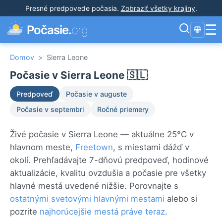
Presné predpovede počasia
.
Zobraziť všetky krajiny
.
☰
Počasie.
org
🌐
Domov
>
Sierra Leone
Počasie v Sierra Leone 🇸🇱
Predpoveď
Počasie v auguste
Počasie v septembri
Ročné priemery
Živé počasie v Sierra Leone — aktuálne 25°C v
hlavnom meste,
Freetown
, s miestami dážď v
okolí. Prehľadávajte 7-dňovú predpoveď, hodinové
aktualizácie, kvalitu ovzdušia a počasie pre všetky
hlavné mestá uvedené nižšie. Porovnajte s
ostatnými svetovými hlavnými mestami
alebo si
pozrite
najhorúcejšie mestá práve teraz
.