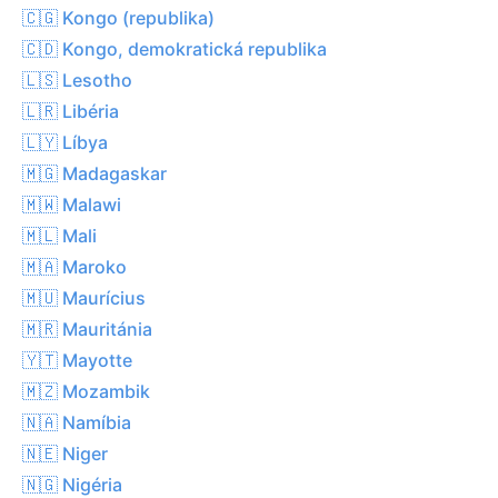
🇨🇬 Kongo (republika)
🇨🇩 Kongo, demokratická republika
🇱🇸 Lesotho
🇱🇷 Libéria
🇱🇾 Líbya
🇲🇬 Madagaskar
🇲🇼 Malawi
🇲🇱 Mali
🇲🇦 Maroko
🇲🇺 Maurícius
🇲🇷 Mauritánia
🇾🇹 Mayotte
🇲🇿 Mozambik
🇳🇦 Namíbia
🇳🇪 Niger
🇳🇬 Nigéria