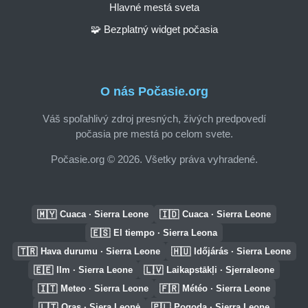
Hlavné mestá sveta
🧩 Bezplatný widget počasia
O nás Počasie.org
Váš spoľahlivý zdroj presných, živých predpovedí
počasia pre mestá po celom svete.
Počasie.org © 2026. Všetky práva vyhradené.
🇲🇾
🇮🇩
Cuaca · Sierra Leone
Cuaca · Sierra Leone
🇪🇸
El tiempo · Sierra Leona
🇹🇷
🇭🇺
Hava durumu · Sierra Leone
Időjárás · Sierra Leone
🇪🇪
🇱🇻
Ilm · Sierra Leone
Laikapstākļi · Sjerraleone
🇮🇹
🇫🇷
Meteo · Sierra Leone
Météo · Sierra Leone
🇱🇹
🇵🇱
Oras · Siera Leonė
Pogoda · Sierra Leone