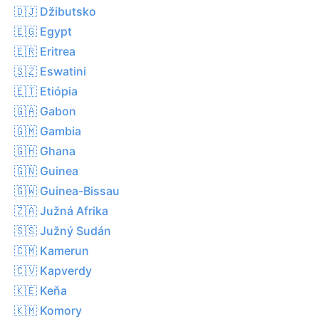
🇩🇯 Džibutsko
🇪🇬 Egypt
🇪🇷 Eritrea
🇸🇿 Eswatini
🇪🇹 Etiópia
🇬🇦 Gabon
🇬🇲 Gambia
🇬🇭 Ghana
🇬🇳 Guinea
🇬🇼 Guinea-Bissau
🇿🇦 Južná Afrika
🇸🇸 Južný Sudán
🇨🇲 Kamerun
🇨🇻 Kapverdy
🇰🇪 Keňa
🇰🇲 Komory