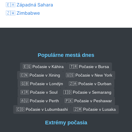
🇪🇭 Západná Sahara
🇿🇼 Zimbabwe
Populárne mestá dnes
🇪🇬 Počasie v Káhira
🇹🇷 Počasie v Bursa
🇨🇳 Počasie v Xining
🇺🇸 Počasie v New York
🇬🇧 Počasie v Londýn
🇿🇦 Počasie v Durban
🇰🇷 Počasie v Soul
🇮🇩 Počasie v Semarang
🇦🇺 Počasie v Perth
🇵🇰 Počasie v Peshawar
🇨🇩 Počasie v Lubumbashi
🇿🇲 Počasie v Lusaka
Extrémy počasia