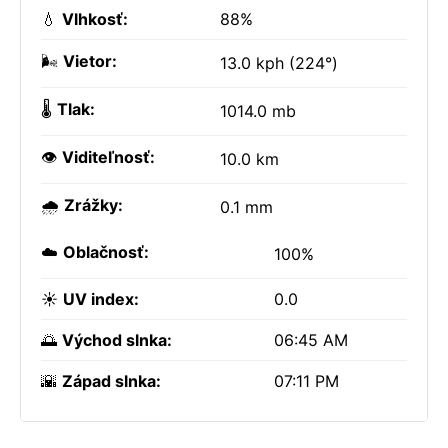
💧
Vlhkosť:
88%
🌬️
Vietor:
13.0 kph (224°)
🌡️
Tlak:
1014.0 mb
👁️
Viditeľnosť:
10.0 km
🌧️
Zrážky:
0.1 mm
☁️
Oblačnosť:
100%
☀️
UV index:
0.0
🌅
Východ slnka:
06:45 AM
🌇
Západ slnka:
07:11 PM