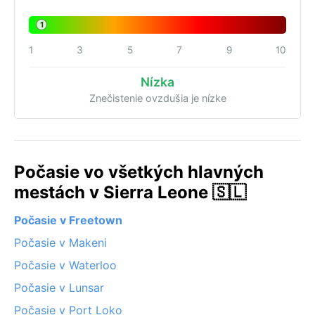
1
1
3
5
7
9
10
Nízka
Znečistenie ovzdušia je nízke
Počasie vo všetkých hlavných
mestách v Sierra Leone 🇸🇱
Počasie v Freetown
Počasie v Makeni
Počasie v Waterloo
Počasie v Lunsar
Počasie v Port Loko