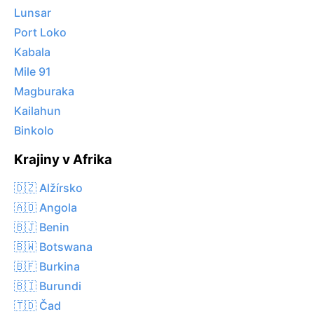
Lunsar
Port Loko
Kabala
Mile 91
Magburaka
Kailahun
Binkolo
Krajiny v Afrika
🇩🇿 Alžírsko
🇦🇴 Angola
🇧🇯 Benin
🇧🇼 Botswana
🇧🇫 Burkina
🇧🇮 Burundi
🇹🇩 Čad