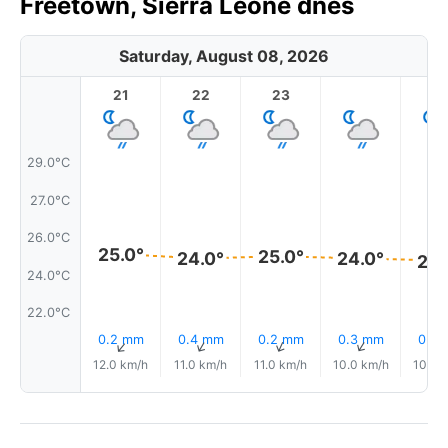
Freetown, Sierra Leone dnes
Saturday, August 08, 2026
21
22
23
1
29.0°C
27.0°C
26.0°C
25.0°
25.0°
24.0°
24.0°
24.
24.0°C
22.0°C
0.2 mm
0.4 mm
0.2 mm
0.3 mm
0.2
↑
↑
↑
↑
12.0 km/h
11.0 km/h
11.0 km/h
10.0 km/h
10.0 