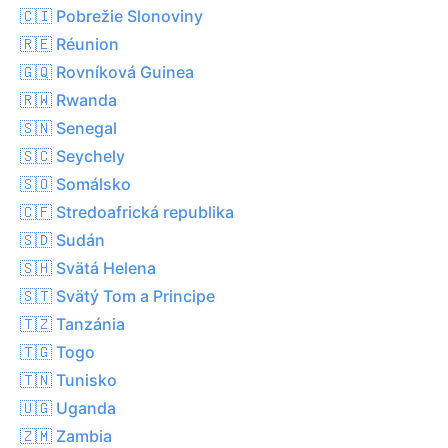
🇨🇮 Pobrežie Slonoviny
🇷🇪 Réunion
🇬🇶 Rovníková Guinea
🇷🇼 Rwanda
🇸🇳 Senegal
🇸🇨 Seychely
🇸🇴 Somálsko
🇨🇫 Stredoafrická republika
🇸🇩 Sudán
🇸🇭 Svätá Helena
🇸🇹 Svätý Tom a Principe
🇹🇿 Tanzánia
🇹🇬 Togo
🇹🇳 Tunisko
🇺🇬 Uganda
🇿🇲 Zambia