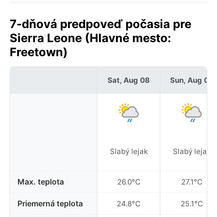
7-dňová predpoveď počasia pre
Sierra Leone (Hlavné mesto:
Freetown)
Sat, Aug 08
Sun, Aug 09
Slabý lejak
Slabý lejak
Max. teplota
26.0°C
27.1°C
Priemerná teplota
24.8°C
25.1°C