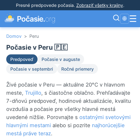
Presné predpovede počasia
.
Zobraziť všetky krajiny
.
☰
Počasie.
org
🌐
Domov
>
Peru
Počasie v Peru 🇵🇪
Predpoveď
Počasie v auguste
Počasie v septembri
Ročné priemery
Živé počasie v Peru — aktuálne 20°C v hlavnom
meste,
Trujillo
, s čiastočne oblačno. Prehľadávajte
7-dňovú predpoveď, hodinové aktualizácie, kvalitu
ovzdušia a počasie pre všetky hlavné mestá
uvedené nižšie. Porovnajte s
ostatnými svetovými
hlavnými mestami
alebo si pozrite
najhorúcejšie
mestá práve teraz
.