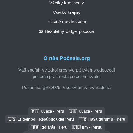
Všetky kontinenty
Všetky krajiny
Hlavné mestá sveta
🧩 Bezplatný widget počasia
O nás Počasie.org
Váš spoľahlivý zdroj presných, živých predpovedí
počasia pre mestá po celom svete.
Počasie.org © 2026. Všetky práva vyhradené.
🇲🇾
🇮🇩
Cuaca · Peru
Cuaca · Peru
🇪🇸
🇹🇷
El tiempo · República del Perú
Hava durumu · Peru
🇭🇺
🇪🇪
Időjárás · Peru
Ilm · Peruu