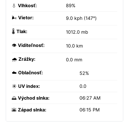
💧
Vlhkosť:
89%
🌬️
Vietor:
9.0 kph (147°)
🌡️
Tlak:
1012.0 mb
👁️
Viditeľnosť:
10.0 km
🌧️
Zrážky:
0.0 mm
☁️
Oblačnosť:
52%
☀️
UV index:
0.0
🌅
Východ slnka:
06:27 AM
🌇
Západ slnka:
06:15 PM