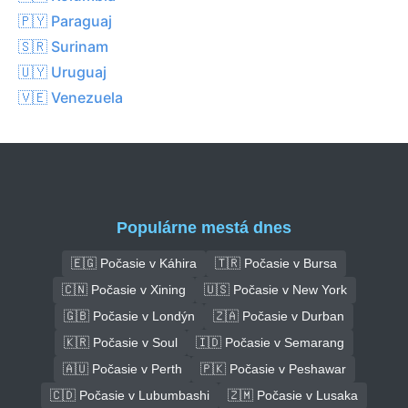
🇵🇾 Paraguaj
🇸🇷 Surinam
🇺🇾 Uruguaj
🇻🇪 Venezuela
Populárne mestá dnes
🇪🇬 Počasie v Káhira
🇹🇷 Počasie v Bursa
🇨🇳 Počasie v Xining
🇺🇸 Počasie v New York
🇬🇧 Počasie v Londýn
🇿🇦 Počasie v Durban
🇰🇷 Počasie v Soul
🇮🇩 Počasie v Semarang
🇦🇺 Počasie v Perth
🇵🇰 Počasie v Peshawar
🇨🇩 Počasie v Lubumbashi
🇿🇲 Počasie v Lusaka