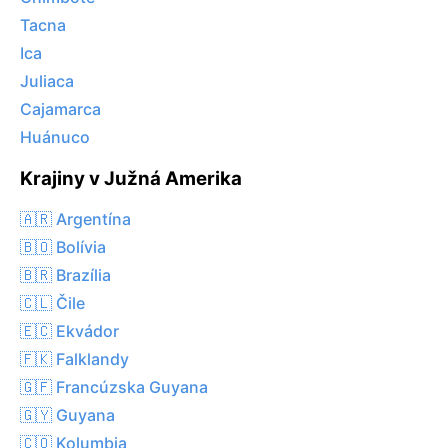
Tacna
Ica
Juliaca
Cajamarca
Huánuco
Krajiny v Južná Amerika
🇦🇷 Argentína
🇧🇴 Bolívia
🇧🇷 Brazília
🇨🇱 Čile
🇪🇨 Ekvádor
🇫🇰 Falklandy
🇬🇫 Francúzska Guyana
🇬🇾 Guyana
🇨🇴 Kolumbia