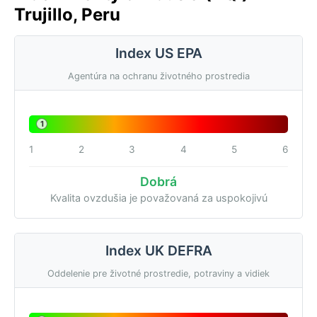
Trujillo, Peru
Index US EPA
Agentúra na ochranu životného prostredia
1
1
2
3
4
5
6
Dobrá
Kvalita ovzdušia je považovaná za uspokojivú
Index UK DEFRA
Oddelenie pre životné prostredie, potraviny a vidiek