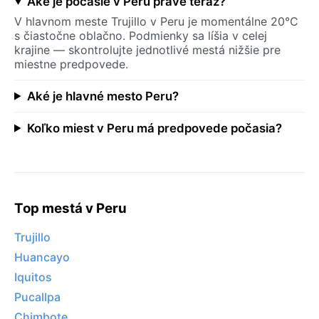
Aké je počasie v Peru práve teraz?
V hlavnom meste Trujillo v Peru je momentálne 20°C
s čiastočne oblačno. Podmienky sa líšia v celej
krajine — skontrolujte jednotlivé mestá nižšie pre
miestne predpovede.
Aké je hlavné mesto Peru?
Koľko miest v Peru má predpovede počasia?
Top mestá v Peru
Trujillo
Huancayo
Iquitos
Pucallpa
Chimbote