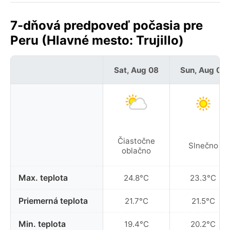
7-dňová predpoveď počasia pre
Peru (Hlavné mesto: Trujillo)
Sat, Aug 08
Sun, Aug 09
Čiastočne
Slnečno
oblačno
Max. teplota
24.8°C
23.3°C
Priemerná teplota
21.7°C
21.5°C
Min. teplota
19.4°C
20.2°C