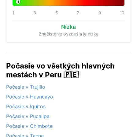
1
1
3
5
7
9
10
Nízka
Znečistenie ovzdušia je nízke
Počasie vo všetkých hlavných
mestách v Peru 🇵🇪
Počasie v Trujillo
Počasie v Huancayo
Počasie v Iquitos
Počasie v Pucallpa
Počasie v Chimbote
Počasie v Tacna