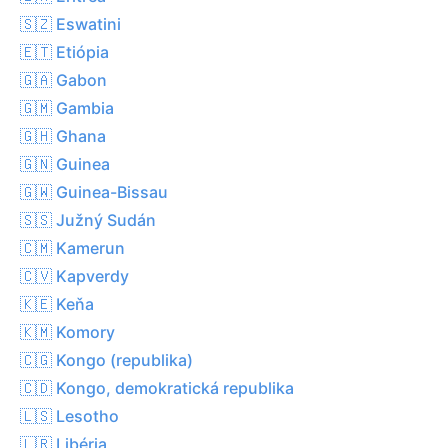
🇸🇿 Eswatini
🇪🇹 Etiópia
🇬🇦 Gabon
🇬🇲 Gambia
🇬🇭 Ghana
🇬🇳 Guinea
🇬🇼 Guinea-Bissau
🇸🇸 Južný Sudán
🇨🇲 Kamerun
🇨🇻 Kapverdy
🇰🇪 Keňa
🇰🇲 Komory
🇨🇬 Kongo (republika)
🇨🇩 Kongo, demokratická republika
🇱🇸 Lesotho
🇱🇷 Libéria