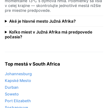
momentálne 13°C s dymová hmla. Podmienky sa líšia
v celej krajine — skontrolujte jednotlivé mestá nižšie
pre miestne predpovede.
Aké je hlavné mesto Južná Afrika?
Koľko miest v Južná Afrika má predpovede
počasia?
Top mestá v South Africa
Johannesburg
Kapské Mesto
Durban
Soweto
Port Elizabeth
Soshanguve