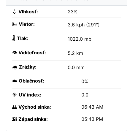
💧
Vlhkosť:
23%
🌬️
Vietor:
3.6 kph (291°)
🌡️
Tlak:
1022.0 mb
👁️
Viditeľnosť:
5.2 km
🌧️
Zrážky:
0.0 mm
☁️
Oblačnosť:
0%
☀️
UV index:
0.0
🌅
Východ slnka:
06:43 AM
🌇
Západ slnka:
05:43 PM