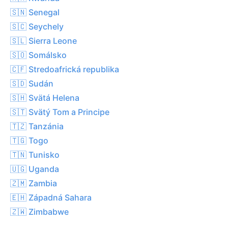
🇸🇳 Senegal
🇸🇨 Seychely
🇸🇱 Sierra Leone
🇸🇴 Somálsko
🇨🇫 Stredoafrická republika
🇸🇩 Sudán
🇸🇭 Svätá Helena
🇸🇹 Svätý Tom a Principe
🇹🇿 Tanzánia
🇹🇬 Togo
🇹🇳 Tunisko
🇺🇬 Uganda
🇿🇲 Zambia
🇪🇭 Západná Sahara
🇿🇼 Zimbabwe