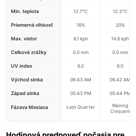
Min. teplota
12.7°C
12.3°C
Priemerná vlhkosť
18%
20%
Max. vietor
6.1 kph
14.8 kph
Celkové zrážky
0.0 mm
0.0 mm
UV index
6.0
6.0
Východ slnka
06:43 AM
06:42 AM
Západ slnka
05:43 PM
05:44 PM
Waning
Fázava Mesiaca
Last Quarter
Crescent
Hodinová predpoveď počasia pre