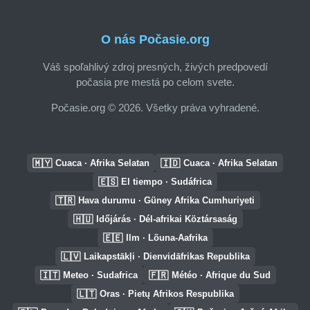
O nás Počasie.org
Váš spoľahlivý zdroj presných, živých predpovedí
počasia pre mestá po celom svete.
Počasie.org © 2026. Všetky práva vyhradené.
🇲🇾
🇮🇩
Cuaca · Afrika Selatan
Cuaca · Afrika Selatan
🇪🇸
El tiempo · Sudáfrica
🇹🇷
Hava durumu · Güney Afrika Cumhuriyeti
🇭🇺
Időjárás · Dél-afrikai Köztársaság
🇪🇪
Ilm · Lõuna-Aafrika
🇱🇻
Laikapstākļi · Dienvidāfrikas Republika
🇮🇹
🇫🇷
Meteo · Sudafrica
Météo · Afrique du Sud
🇱🇹
Oras · Pietų Afrikos Respublika