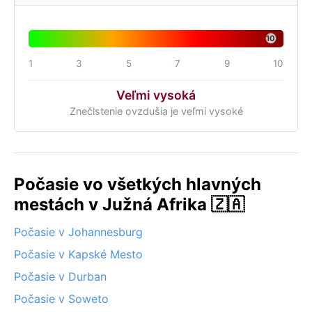
10
1
3
5
7
9
10
Veľmi vysoká
Znečistenie ovzdušia je veľmi vysoké
Počasie vo všetkých hlavných
mestách v Južná Afrika 🇿🇦
Počasie v Johannesburg
Počasie v Kapské Mesto
Počasie v Durban
Počasie v Soweto