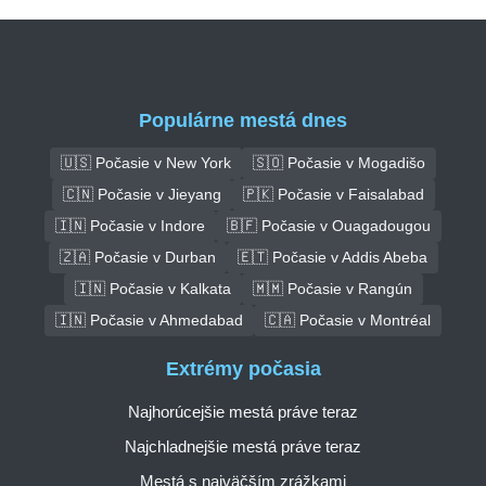
Populárne mestá dnes
🇺🇸 Počasie v New York
🇸🇴 Počasie v Mogadišo
🇨🇳 Počasie v Jieyang
🇵🇰 Počasie v Faisalabad
🇮🇳 Počasie v Indore
🇧🇫 Počasie v Ouagadougou
🇿🇦 Počasie v Durban
🇪🇹 Počasie v Addis Abeba
🇮🇳 Počasie v Kalkata
🇲🇲 Počasie v Rangún
🇮🇳 Počasie v Ahmedabad
🇨🇦 Počasie v Montréal
Extrémy počasia
Najhorúcejšie mestá práve teraz
Najchladnejšie mestá práve teraz
Mestá s najväčším zrážkami