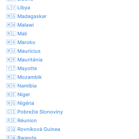
🇱🇾 Líbya
🇲🇬 Madagaskar
🇲🇼 Malawi
🇲🇱 Mali
🇲🇦 Maroko
🇲🇺 Maurícius
🇲🇷 Mauritánia
🇾🇹 Mayotte
🇲🇿 Mozambik
🇳🇦 Namíbia
🇳🇪 Niger
🇳🇬 Nigéria
🇨🇮 Pobrežie Slonoviny
🇷🇪 Réunion
🇬🇶 Rovníková Guinea
🇷🇼 Rwanda