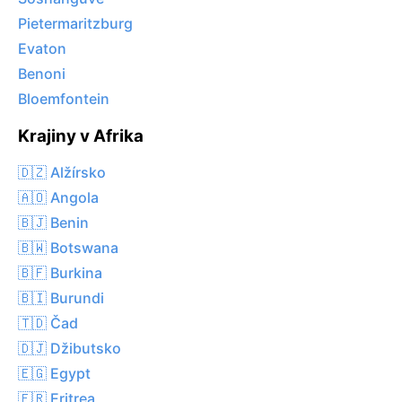
Pietermaritzburg
Evaton
Benoni
Bloemfontein
Krajiny v Afrika
🇩🇿 Alžírsko
🇦🇴 Angola
🇧🇯 Benin
🇧🇼 Botswana
🇧🇫 Burkina
🇧🇮 Burundi
🇹🇩 Čad
🇩🇯 Džibutsko
🇪🇬 Egypt
🇪🇷 Eritrea