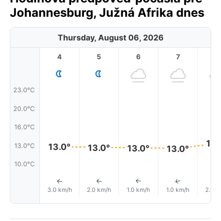
Johannesburg, Južná Afrika dnes
Thursday, August 06, 2026
4
5
6
7
8
23.0°C
20.0°C
16.0°C
14.
13.0°
13.0°C
13.0°
13.0°
13.0°
10.0°C
↑
↑
↑
↑
3.0 km/h
2.0 km/h
1.0 km/h
1.0 km/h
2.0 k