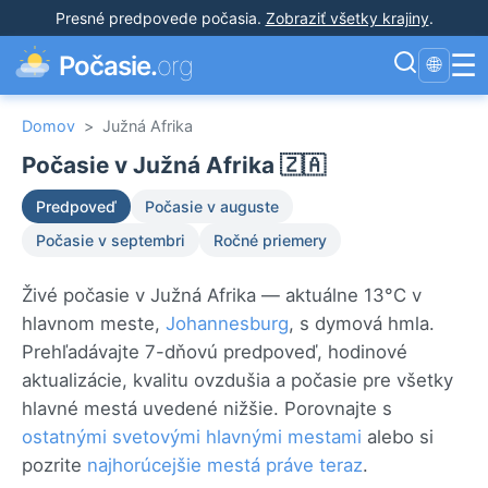
Presné predpovede počasia
.
Zobraziť všetky krajiny
.
☰
Počasie.
org
🌐
Domov
>
Južná Afrika
Počasie v Južná Afrika 🇿🇦
Predpoveď
Počasie v auguste
Počasie v septembri
Ročné priemery
Živé počasie v Južná Afrika — aktuálne 13°C v
hlavnom meste,
Johannesburg
, s dymová hmla.
Prehľadávajte 7-dňovú predpoveď, hodinové
aktualizácie, kvalitu ovzdušia a počasie pre všetky
hlavné mestá uvedené nižšie. Porovnajte s
ostatnými svetovými hlavnými mestami
alebo si
pozrite
najhorúcejšie mestá práve teraz
.