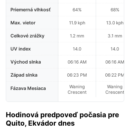
Priemerná vlhkosť
64%
68%
Max. vietor
11.9 kph
13.0 kph
Celkové zrážky
1.2 mm
3.1 mm
UV index
14.0
14.0
Východ slnka
06:16 AM
06:16 AM
Západ slnka
06:23 PM
06:22 PM
Waning
Waning
Fázava Mesiaca
Crescent
Crescent
Hodinová predpoveď počasia pre
Quito, Ekvádor dnes