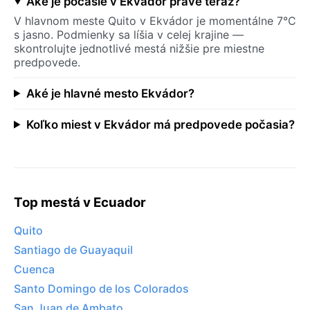
Aké je počasie v Ekvádor práve teraz?
V hlavnom meste Quito v Ekvádor je momentálne 7°C
s jasno. Podmienky sa líšia v celej krajine —
skontrolujte jednotlivé mestá nižšie pre miestne
predpovede.
Aké je hlavné mesto Ekvádor?
Koľko miest v Ekvádor má predpovede počasia?
Top mestá v Ecuador
Quito
Santiago de Guayaquil
Cuenca
Santo Domingo de los Colorados
San Juan de Ambato