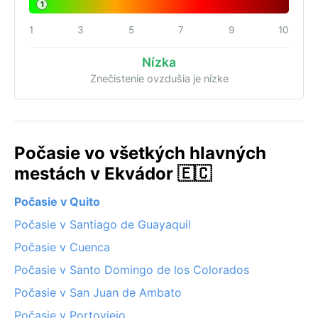
1
1
3
5
7
9
10
Nízka
Znečistenie ovzdušia je nízke
Počasie vo všetkých hlavných
mestách v Ekvádor 🇪🇨
Počasie v Quito
Počasie v Santiago de Guayaquil
Počasie v Cuenca
Počasie v Santo Domingo de los Colorados
Počasie v San Juan de Ambato
Počasie v Portoviejo