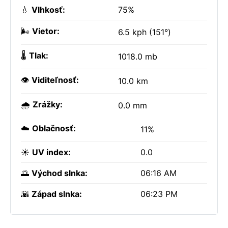
💧
Vlhkosť:
75%
🌬️
Vietor:
6.5 kph (151°)
🌡️
Tlak:
1018.0 mb
👁️
Viditeľnosť:
10.0 km
🌧️
Zrážky:
0.0 mm
☁️
Oblačnosť:
11%
☀️
UV index:
0.0
🌅
Východ slnka:
06:16 AM
🌇
Západ slnka:
06:23 PM