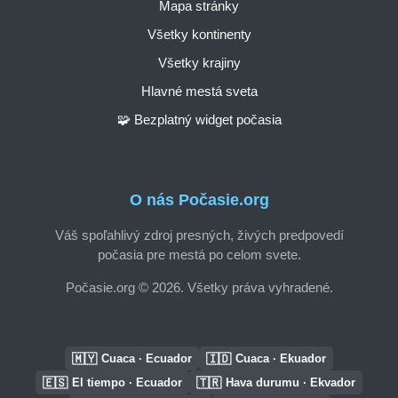
Mapa stránky
Všetky kontinenty
Všetky krajiny
Hlavné mestá sveta
🧩 Bezplatný widget počasia
O nás Počasie.org
Váš spoľahlivý zdroj presných, živých predpovedí
počasia pre mestá po celom svete.
Počasie.org © 2026. Všetky práva vyhradené.
🇲🇾
🇮🇩
Cuaca · Ecuador
Cuaca · Ekuador
🇪🇸
🇹🇷
El tiempo · Ecuador
Hava durumu · Ekvador