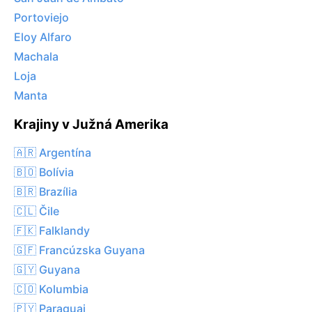
Portoviejo
Eloy Alfaro
Machala
Loja
Manta
Krajiny v Južná Amerika
🇦🇷 Argentína
🇧🇴 Bolívia
🇧🇷 Brazília
🇨🇱 Čile
🇫🇰 Falklandy
🇬🇫 Francúzska Guyana
🇬🇾 Guyana
🇨🇴 Kolumbia
🇵🇾 Paraguaj