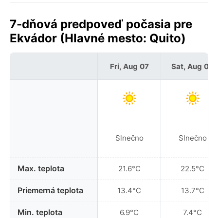
7-dňová predpoveď počasia pre
Ekvádor (Hlavné mesto: Quito)
Fri, Aug 07
Sat, Aug 08
Slnečno
Slnečno
Max. teplota
21.6°C
22.5°C
Priemerná teplota
13.4°C
13.7°C
Min. teplota
6.9°C
7.4°C