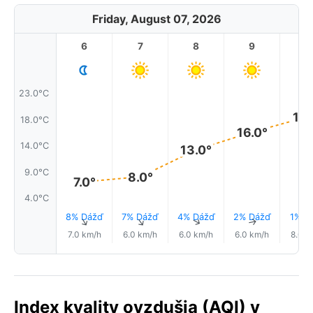
Friday, August 07, 2026
6
7
8
9
1
23.0°C
19.
18.0°C
16.0°
14.0°C
13.0°
9.0°C
8.0°
7.0°
4.0°C
8% Dážď
7% Dážď
4% Dážď
2% Dážď
1% D
↑
↑
↑
↑
7.0 km/h
6.0 km/h
6.0 km/h
6.0 km/h
8.0 k
Index kvality ovzdušia (AQI) v