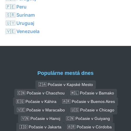
🇵🇪 Peru
🇸🇷 Surinam
🇺🇾 Uruguaj
🇻🇪 Venezuela
Populárne mestá dnes
🇿🇦 Počasie v Kapské Mesto
🇨🇳 Počasie v Chaozhou
🇲🇱 Počasie v Bamako
🇪🇬 Počasie v Káhira
🇦🇷 Počasie v Buenos Aires
🇻🇪 Počasie v Maracaibo
🇺🇸 Počasie v Chicago
🇻🇳 Počasie v Hanoj
🇨🇳 Počasie v Guiyang
🇮🇩 Počasie v Jakarta
🇦🇷 Počasie v Córdoba