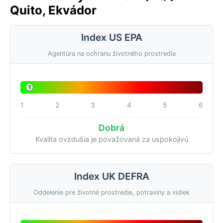
Quito, Ekvádor
Index US EPA
Agentúra na ochranu životného prostredia
1
1
2
3
4
5
6
Dobrá
Kvalita ovzdušia je považovaná za uspokojivú
Index UK DEFRA
Oddelenie pre životné prostredie, potraviny a vidiek