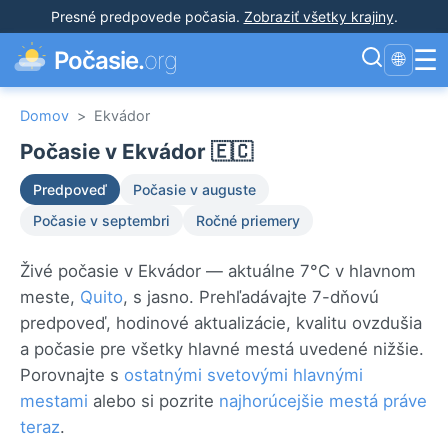
Presné predpovede počasia
.
Zobraziť všetky krajiny
.
☰
Počasie.
org
🌐
Domov
>
Ekvádor
Počasie v Ekvádor 🇪🇨
Predpoveď
Počasie v auguste
Počasie v septembri
Ročné priemery
Živé počasie v Ekvádor — aktuálne 7°C v hlavnom
meste,
Quito
, s jasno. Prehľadávajte 7-dňovú
predpoveď, hodinové aktualizácie, kvalitu ovzdušia
a počasie pre všetky hlavné mestá uvedené nižšie.
Porovnajte s
ostatnými svetovými hlavnými
mestami
alebo si pozrite
najhorúcejšie mestá práve
teraz
.