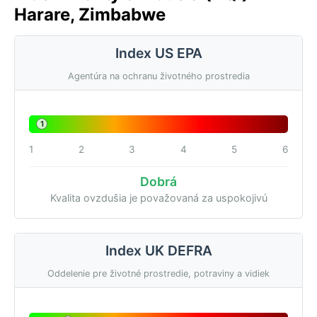
Harare, Zimbabwe
Index US EPA
Agentúra na ochranu životného prostredia
1
1
2
3
4
5
6
Dobrá
Kvalita ovzdušia je považovaná za uspokojivú
Index UK DEFRA
Oddelenie pre životné prostredie, potraviny a vidiek