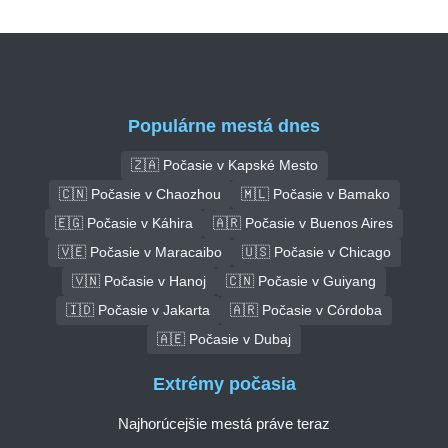
Populárne mestá dnes
🇿🇦 Počasie v Kapské Mesto
🇨🇳 Počasie v Chaozhou
🇲🇱 Počasie v Bamako
🇪🇬 Počasie v Káhira
🇦🇷 Počasie v Buenos Aires
🇻🇪 Počasie v Maracaibo
🇺🇸 Počasie v Chicago
🇻🇳 Počasie v Hanoj
🇨🇳 Počasie v Guiyang
🇮🇩 Počasie v Jakarta
🇦🇷 Počasie v Córdoba
🇦🇪 Počasie v Dubaj
Extrémy počasia
Najhorúcejšie mestá práve teraz