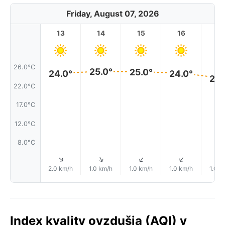
Friday, August 07, 2026
13
14
15
16
17
26.0°C
25.0°
25.0°
24.0°
24.0°
23.
22.0°C
17.0°C
12.0°C
8.0°C
↑
↑
↑
↑
2.0 km/h
1.0 km/h
1.0 km/h
1.0 km/h
1.0 k
Index kvality ovzdušia (AQI) v