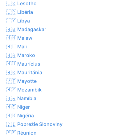
🇱🇸 Lesotho
🇱🇷 Libéria
🇱🇾 Líbya
🇲🇬 Madagaskar
🇲🇼 Malawi
🇲🇱 Mali
🇲🇦 Maroko
🇲🇺 Maurícius
🇲🇷 Mauritánia
🇾🇹 Mayotte
🇲🇿 Mozambik
🇳🇦 Namíbia
🇳🇪 Niger
🇳🇬 Nigéria
🇨🇮 Pobrežie Slonoviny
🇷🇪 Réunion