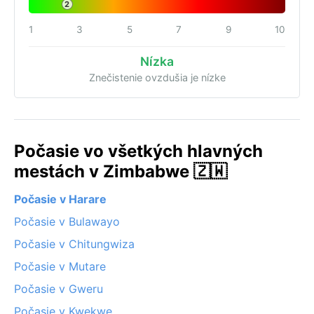
2
1
3
5
7
9
10
Nízka
Znečistenie ovzdušia je nízke
Počasie vo všetkých hlavných
mestách v Zimbabwe 🇿🇼
Počasie v Harare
Počasie v Bulawayo
Počasie v Chitungwiza
Počasie v Mutare
Počasie v Gweru
Počasie v Kwekwe