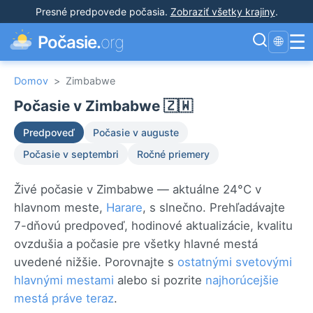
Presné predpovede počasia
.
Zobraziť všetky krajiny
.
☰
Počasie.
org
🌐
Domov
>
Zimbabwe
Počasie v Zimbabwe 🇿🇼
Predpoveď
Počasie v auguste
Počasie v septembri
Ročné priemery
Živé počasie v Zimbabwe — aktuálne 24°C v
hlavnom meste,
Harare
, s slnečno. Prehľadávajte
7-dňovú predpoveď, hodinové aktualizácie, kvalitu
ovzdušia a počasie pre všetky hlavné mestá
uvedené nižšie. Porovnajte s
ostatnými svetovými
hlavnými mestami
alebo si pozrite
najhorúcejšie
mestá práve teraz
.