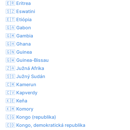
🇪🇷 Eritrea
🇸🇿 Eswatini
🇪🇹 Etiópia
🇬🇦 Gabon
🇬🇲 Gambia
🇬🇭 Ghana
🇬🇳 Guinea
🇬🇼 Guinea-Bissau
🇿🇦 Južná Afrika
🇸🇸 Južný Sudán
🇨🇲 Kamerun
🇨🇻 Kapverdy
🇰🇪 Keňa
🇰🇲 Komory
🇨🇬 Kongo (republika)
🇨🇩 Kongo, demokratická republika