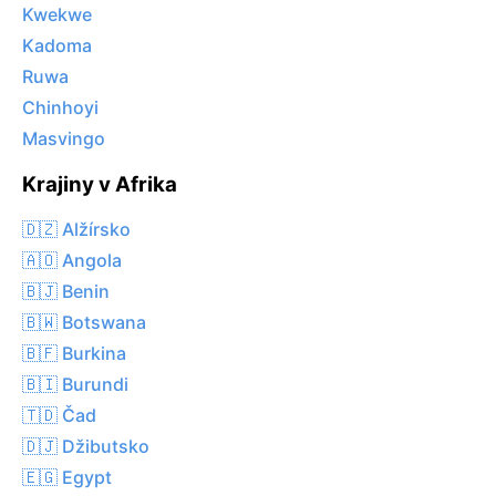
Kwekwe
Kadoma
Ruwa
Chinhoyi
Masvingo
Krajiny v Afrika
🇩🇿 Alžírsko
🇦🇴 Angola
🇧🇯 Benin
🇧🇼 Botswana
🇧🇫 Burkina
🇧🇮 Burundi
🇹🇩 Čad
🇩🇯 Džibutsko
🇪🇬 Egypt