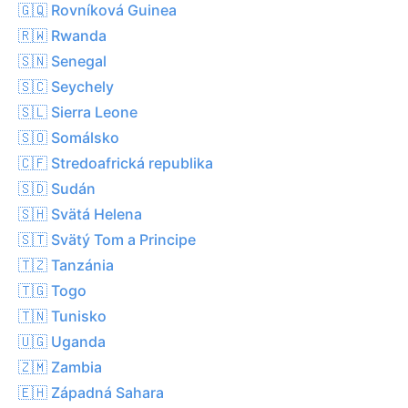
🇬🇶 Rovníková Guinea
🇷🇼 Rwanda
🇸🇳 Senegal
🇸🇨 Seychely
🇸🇱 Sierra Leone
🇸🇴 Somálsko
🇨🇫 Stredoafrická republika
🇸🇩 Sudán
🇸🇭 Svätá Helena
🇸🇹 Svätý Tom a Principe
🇹🇿 Tanzánia
🇹🇬 Togo
🇹🇳 Tunisko
🇺🇬 Uganda
🇿🇲 Zambia
🇪🇭 Západná Sahara