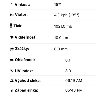
💧
Vlhkosť:
15%
🌬️
Vietor:
4.3 kph (135°)
🌡️
Tlak:
1021.0 mb
👁️
Viditeľnosť:
10.0 km
🌧️
Zrážky:
0.0 mm
☁️
Oblačnosť:
0%
☀️
UV index:
8.0
🌅
Východ slnka:
06:19 AM
🌇
Západ slnka:
05:43 PM