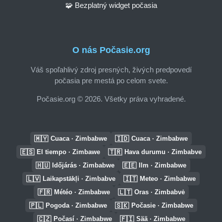
🧩 Bezplatný widget počasia
O nás Počasie.org
Váš spoľahlivý zdroj presných, živých predpovedí
počasia pre mestá po celom svete.
Počasie.org © 2026. Všetky práva vyhradené.
🇲🇾
🇮🇩
Cuaca · Zimbabwe
Cuaca · Zimbabwe
🇪🇸
🇹🇷
El tiempo · Zimbawe
Hava durumu · Zimbabve
🇭🇺
🇪🇪
Időjárás · Zimbabwe
Ilm · Zimbabwe
🇱🇻
🇮🇹
Laikapstākļi · Zimbabve
Meteo · Zimbabwe
🇫🇷
🇱🇹
Météo · Zimbabwe
Oras · Zimbabvė
🇵🇱
🇸🇰
Pogoda · Zimbabwe
Počasie · Zimbabwe
🇨🇿
🇫🇮
Počasí · Zimbabwe
Sää · Zimbabwe