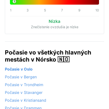
1
1
3
5
7
9
10
Nízka
Znečistenie ovzdušia je nízke
Počasie vo všetkých hlavných
mestách v Nórsko 🇳🇴
Počasie v Oslo
Počasie v Bergen
Počasie v Trondheim
Počasie v Stavanger
Počasie v Kristiansand
Počasie v Drammen