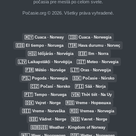
počasia pre mestá po celom svete.
Počasie.org © 2026. Všetky práva vyhradené.
🇲🇾
🇮🇩
Cuaca · Norway
Cuaca · Norwegia
🇪🇸
🇹🇷
El tiempo · Noruega
Hava durumu · Norveç
🇭🇺
🇪🇪
Időjárás · Norvégia
Ilm · Norra
🇱🇻
🇮🇹
Laikapstākļi · Norvēģija
Meteo · Norvegia
🇫🇷
🇱🇹
Météo · Norvège
Oras · Norvegija
🇵🇱
🇸🇰
Pogoda · Norwegia
Počasie · Nórsko
🇨🇿
🇫🇮
Počasí · Norsko
Sää · Norja
🇵🇹
🇻🇳
Tempo · Noruega
Thời tiết · Na Uy
🇩🇰
🇷🇸
Vejret · Norge
Vreme · Норвешка
🇸🇮
🇷🇴
Vreme · Norveška
Vremea · Norvegia
🇸🇪
🇳🇴
Vädret · Norge
Været · Norge
🇬🇧🇺🇸
Weather · Kingdom of Norway
🇳🇱
🇩🇪
Weer · Noorwegen
Wetter · Norwegen