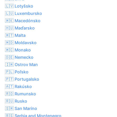
🇱🇻 Lotyšsko
🇱🇺 Luxembursko
🇲🇰 Macedónsko
🇭🇺 Maďarsko
🇲🇹 Malta
🇲🇩 Moldavsko
🇲🇨 Monako
🇩🇪 Nemecko
🇮🇲 Ostrov Man
🇵🇱 Poľsko
🇵🇹 Portugalsko
🇦🇹 Rakúsko
🇷🇴 Rumunsko
🇷🇺 Rusko
🇸🇲 San Maríno
🇷🇸 Serbia and Montenegro