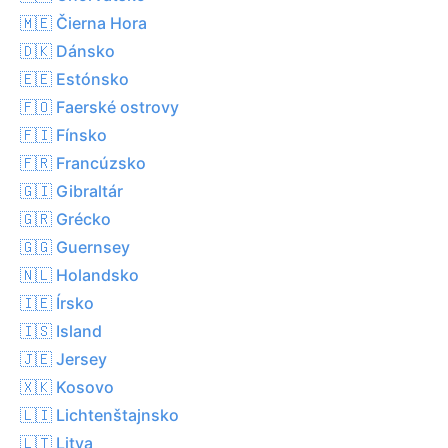
🇲🇪 Čierna Hora
🇩🇰 Dánsko
🇪🇪 Estónsko
🇫🇴 Faerské ostrovy
🇫🇮 Fínsko
🇫🇷 Francúzsko
🇬🇮 Gibraltár
🇬🇷 Grécko
🇬🇬 Guernsey
🇳🇱 Holandsko
🇮🇪 Írsko
🇮🇸 Island
🇯🇪 Jersey
🇽🇰 Kosovo
🇱🇮 Lichtenštajnsko
🇱🇹 Litva