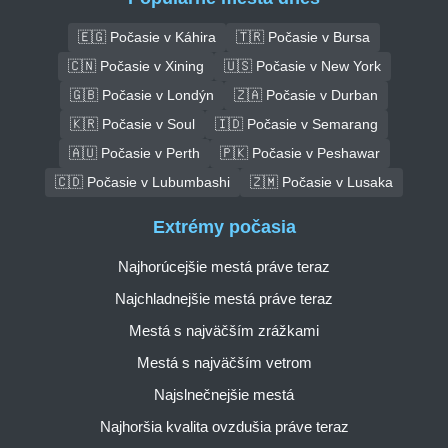
🇪🇬 Počasie v Káhira
🇹🇷 Počasie v Bursa
🇨🇳 Počasie v Xining
🇺🇸 Počasie v New York
🇬🇧 Počasie v Londýn
🇿🇦 Počasie v Durban
🇰🇷 Počasie v Soul
🇮🇩 Počasie v Semarang
🇦🇺 Počasie v Perth
🇵🇰 Počasie v Peshawar
🇨🇩 Počasie v Lubumbashi
🇿🇲 Počasie v Lusaka
Extrémy počasia
Najhorúcejšie mestá práve teraz
Najchladnejšie mestá práve teraz
Mestá s najväčším zrážkami
Mestá s najväčším vetrom
Najslnečnejšie mestá
Najhoršia kvalita ovzdušia práve teraz