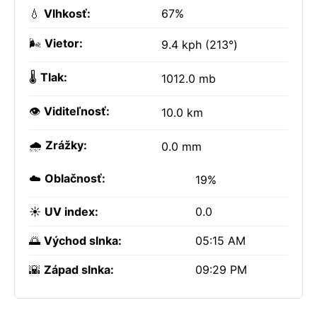
💧
Vlhkosť:
67%
🌬️
Vietor:
9.4 kph (213°)
🌡️
Tlak:
1012.0 mb
👁️
Viditeľnosť:
10.0 km
🌧️
Zrážky:
0.0 mm
☁️
Oblačnosť:
19%
☀️
UV index:
0.0
🌅
Východ slnka:
05:15 AM
🌇
Západ slnka:
09:29 PM