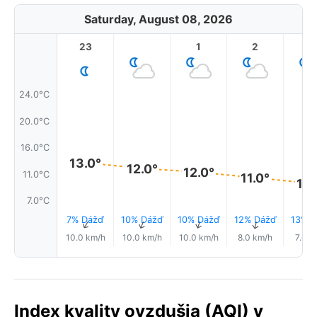
Saturday, August 08, 2026
23
1
2
3
24.0°C
20.0°C
16.0°C
13.0°
12.0°
12.0°
11.0°C
11.0°
10.
7.0°C
7% Dážď
10% Dážď
10% Dážď
12% Dážď
13% D
↑
↑
↑
↑
10.0 km/h
10.0 km/h
10.0 km/h
8.0 km/h
7.0 k
Index kvality ovzdušia (AQI) v