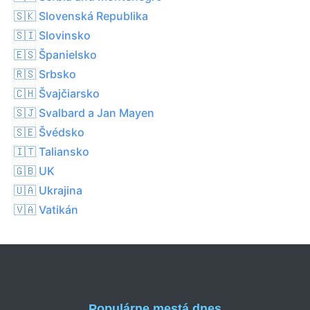
🇸🇰 Slovenská Republika
🇸🇮 Slovinsko
🇪🇸 Španielsko
🇷🇸 Srbsko
🇨🇭 Švajčiarsko
🇸🇯 Svalbard a Jan Mayen
🇸🇪 Švédsko
🇮🇹 Taliansko
🇬🇧 UK
🇺🇦 Ukrajina
🇻🇦 Vatikán
Populárne mestá dnes