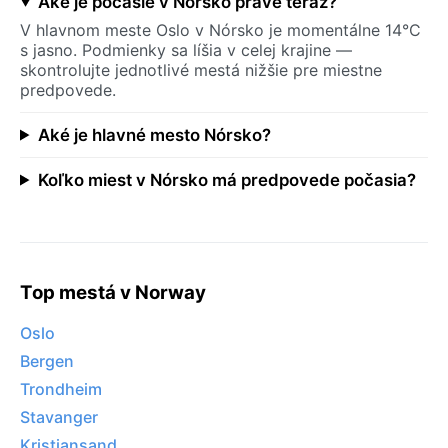
Aké je počasie v Nórsko práve teraz?
V hlavnom meste Oslo v Nórsko je momentálne 14°C
s jasno. Podmienky sa líšia v celej krajine —
skontrolujte jednotlivé mestá nižšie pre miestne
predpovede.
Aké je hlavné mesto Nórsko?
Koľko miest v Nórsko má predpovede počasia?
Top mestá v Norway
Oslo
Bergen
Trondheim
Stavanger
Kristiansand