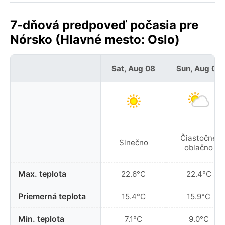
7-dňová predpoveď počasia pre
Nórsko (Hlavné mesto: Oslo)
Sat, Aug 08
Sun, Aug 09
Čiastočne
Slnečno
oblačno
Max. teplota
22.6°C
22.4°C
Priemerná teplota
15.4°C
15.9°C
Min. teplota
7.1°C
9.0°C