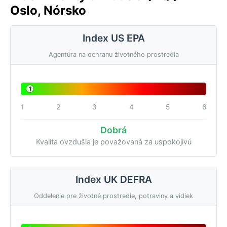
Oslo, Nórsko
Index US EPA
Agentúra na ochranu životného prostredia
1
1
2
3
4
5
6
Dobrá
Kvalita ovzdušia je považovaná za uspokojivú
Index UK DEFRA
Oddelenie pre životné prostredie, potraviny a vidiek