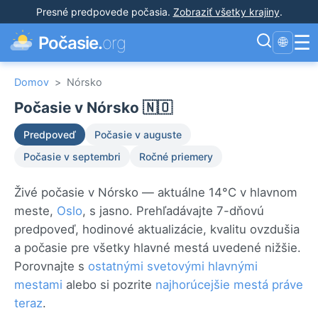
Presné predpovede počasia
.
Zobraziť všetky krajiny
.
☰
Počasie.
org
🌐
Domov
>
Nórsko
Počasie v Nórsko 🇳🇴
Predpoveď
Počasie v auguste
Počasie v septembri
Ročné priemery
Živé počasie v Nórsko — aktuálne 14°C v hlavnom
meste,
Oslo
, s jasno. Prehľadávajte 7-dňovú
predpoveď, hodinové aktualizácie, kvalitu ovzdušia
a počasie pre všetky hlavné mestá uvedené nižšie.
Porovnajte s
ostatnými svetovými hlavnými
mestami
alebo si pozrite
najhorúcejšie mestá práve
teraz
.