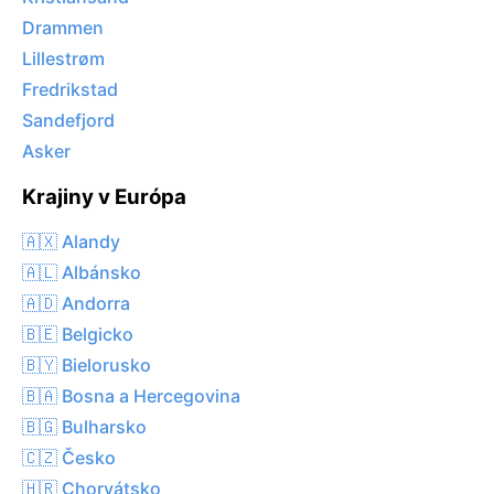
Drammen
Lillestrøm
Fredrikstad
Sandefjord
Asker
Krajiny v Európa
🇦🇽 Alandy
🇦🇱 Albánsko
🇦🇩 Andorra
🇧🇪 Belgicko
🇧🇾 Bielorusko
🇧🇦 Bosna a Hercegovina
🇧🇬 Bulharsko
🇨🇿 Česko
🇭🇷 Chorvátsko