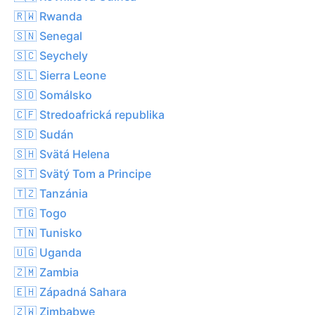
🇷🇼 Rwanda
🇸🇳 Senegal
🇸🇨 Seychely
🇸🇱 Sierra Leone
🇸🇴 Somálsko
🇨🇫 Stredoafrická republika
🇸🇩 Sudán
🇸🇭 Svätá Helena
🇸🇹 Svätý Tom a Principe
🇹🇿 Tanzánia
🇹🇬 Togo
🇹🇳 Tunisko
🇺🇬 Uganda
🇿🇲 Zambia
🇪🇭 Západná Sahara
🇿🇼 Zimbabwe