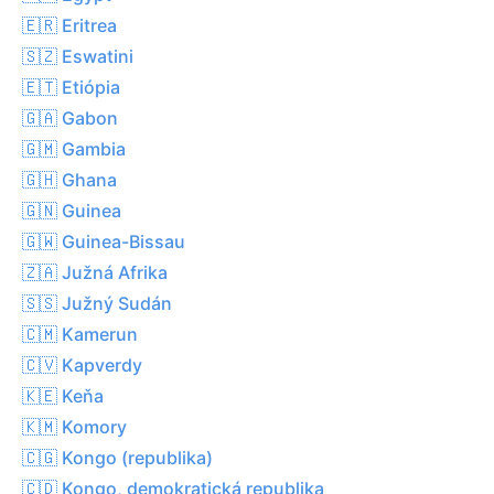
🇪🇷 Eritrea
🇸🇿 Eswatini
🇪🇹 Etiópia
🇬🇦 Gabon
🇬🇲 Gambia
🇬🇭 Ghana
🇬🇳 Guinea
🇬🇼 Guinea-Bissau
🇿🇦 Južná Afrika
🇸🇸 Južný Sudán
🇨🇲 Kamerun
🇨🇻 Kapverdy
🇰🇪 Keňa
🇰🇲 Komory
🇨🇬 Kongo (republika)
🇨🇩 Kongo, demokratická republika