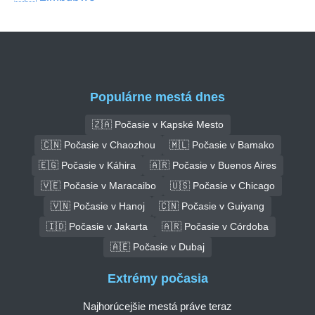
Populárne mestá dnes
🇿🇦 Počasie v Kapské Mesto
🇨🇳 Počasie v Chaozhou
🇲🇱 Počasie v Bamako
🇪🇬 Počasie v Káhira
🇦🇷 Počasie v Buenos Aires
🇻🇪 Počasie v Maracaibo
🇺🇸 Počasie v Chicago
🇻🇳 Počasie v Hanoj
🇨🇳 Počasie v Guiyang
🇮🇩 Počasie v Jakarta
🇦🇷 Počasie v Córdoba
🇦🇪 Počasie v Dubaj
Extrémy počasia
Najhorúcejšie mestá práve teraz