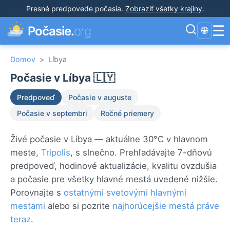
Presné predpovede počasia
.
Zobraziť všetky krajiny
.
☰
Počasie.
org
🌐
Domov
>
Líbya
Počasie v Líbya 🇱🇾
Predpoveď
Počasie v auguste
Počasie v septembri
Ročné priemery
Živé počasie v Líbya — aktuálne 30°C v hlavnom
meste,
Tripolis
, s slnečno. Prehľadávajte 7-dňovú
predpoveď, hodinové aktualizácie, kvalitu ovzdušia
a počasie pre všetky hlavné mestá uvedené nižšie.
Porovnajte s
ostatnými svetovými hlavnými
mestami
alebo si pozrite
najhorúcejšie mestá práve
teraz
.