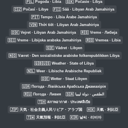
🇵🇱
🇸🇰
Pogoda · Libia
Počasie · Líbya
🇨🇿
🇫🇮
Počasí · Libye
Sää · Libyan Arab Jamahiriya
🇵🇹
Tempo · Líbia Árabe Jamahiriya
🇻🇳
Thời tiết · Libyan Arab Jamahiriya
🇩🇰
🇷🇸
Vejret · Libyan Arab Jamahiriya
Vreme · Либија
🇸🇮
🇷🇴
Vreme · Libijska arabska Jamahiriya
Vremea · Libia
🇸🇪
Vädret · Libyen
🇳🇴
Været · Den sosialistiske arabiske folkerepublikken Libya
🇬🇧🇺🇸
Weather · State of Libya
🇳🇱
Weer · Libische Arabische Republiek
🇩🇪
Wetter · Staat Libyen
🇺🇦
Погода · Лівійська Арабська Джамахірія
🇷🇺
🇸🇦
Погода · Ливия
الطقس · دولة ليبيا
🇹🇭
สภาพอากาศ · ประเทศลิเบีย
🇯🇵
🇭🇰
天気 · 社会主義人民リビア・アラブ国
天氣 · 利比亞
🇹🇼
🇰🇷
天氣預報 · 利比亞
날씨 · 리비아