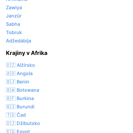
Zawiya
Janzūr
Sabha
Tobruk
Adžedábíja
Krajiny v Afrika
🇩🇿 Alžírsko
🇦🇴 Angola
🇧🇯 Benin
🇧🇼 Botswana
🇧🇫 Burkina
🇧🇮 Burundi
🇹🇩 Čad
🇩🇯 Džibutsko
🇪🇬 Egypt