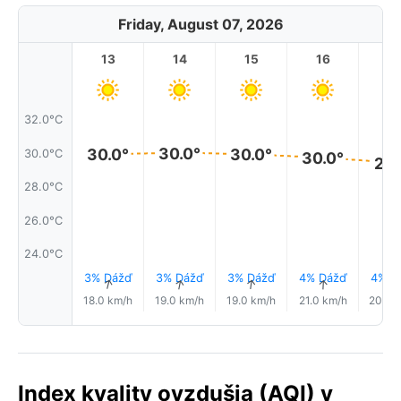
Friday, August 07, 2026
13
14
15
16
17
32.0°C
30.0°
30.0°
30.0°
30.0°C
30.0°
29.
28.0°C
26.0°C
24.0°C
3% Dážď
3% Dážď
3% Dážď
4% Dážď
4% D
↑
↑
↑
↑
18.0 km/h
19.0 km/h
19.0 km/h
21.0 km/h
20.0 
Index kvality ovzdušia (AQI) v