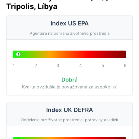
Tripolis, Líbya
Index US EPA
Agentúra na ochranu životného prostredia
1
1
2
3
4
5
6
Dobrá
Kvalita ovzdušia je považovaná za uspokojivú
Index UK DEFRA
Oddelenie pre životné prostredie, potraviny a vidiek