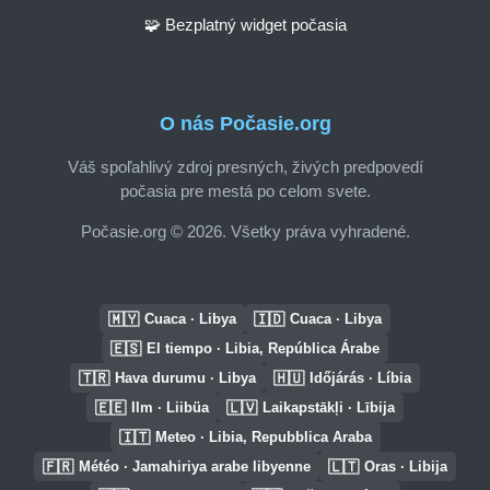
🧩 Bezplatný widget počasia
O nás Počasie.org
Váš spoľahlivý zdroj presných, živých predpovedí
počasia pre mestá po celom svete.
Počasie.org © 2026. Všetky práva vyhradené.
🇲🇾
🇮🇩
Cuaca · Libya
Cuaca · Libya
🇪🇸
El tiempo · Libia, República Árabe
🇹🇷
🇭🇺
Hava durumu · Libya
Időjárás · Líbia
🇪🇪
🇱🇻
Ilm · Liibüa
Laikapstākļi · Lībija
🇮🇹
Meteo · Libia, Repubblica Araba
🇫🇷
🇱🇹
Météo · Jamahiriya arabe libyenne
Oras · Libija