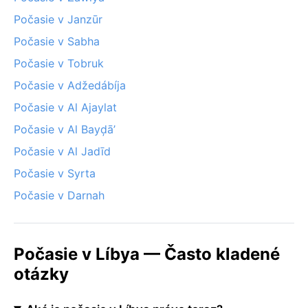
Počasie v Janzūr
Počasie v Sabha
Počasie v Tobruk
Počasie v Adžedábíja
Počasie v Al Ajaylat
Počasie v Al Bayḑā’
Počasie v Al Jadīd
Počasie v Syrta
Počasie v Darnah
Počasie v Líbya — Často kladené
otázky