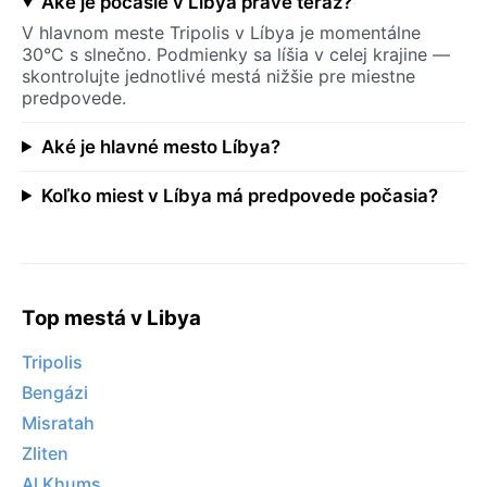
Aké je počasie v Líbya práve teraz?
V hlavnom meste Tripolis v Líbya je momentálne
30°C s slnečno. Podmienky sa líšia v celej krajine —
skontrolujte jednotlivé mestá nižšie pre miestne
predpovede.
Aké je hlavné mesto Líbya?
Koľko miest v Líbya má predpovede počasia?
Top mestá v Libya
Tripolis
Bengázi
Misratah
Zliten
Al Khums