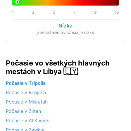
1
1
3
5
7
9
10
Nízka
Znečistenie ovzdušia je nízke
Počasie vo všetkých hlavných
mestách v Líbya 🇱🇾
Počasie v Tripolis
Počasie v Bengázi
Počasie v Misratah
Počasie v Zliten
Počasie v Al Khums
Počasie v Zawiya