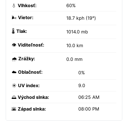
💧
Vlhkosť:
60%
🌬️
Vietor:
18.7 kph (19°)
🌡️
Tlak:
1014.0 mb
👁️
Viditeľnosť:
10.0 km
🌧️
Zrážky:
0.0 mm
☁️
Oblačnosť:
0%
☀️
UV index:
9.0
🌅
Východ slnka:
06:25 AM
🌇
Západ slnka:
08:00 PM