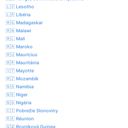
🇱🇸 Lesotho
🇱🇷 Libéria
🇲🇬 Madagaskar
🇲🇼 Malawi
🇲🇱 Mali
🇲🇦 Maroko
🇲🇺 Maurícius
🇲🇷 Mauritánia
🇾🇹 Mayotte
🇲🇿 Mozambik
🇳🇦 Namíbia
🇳🇪 Niger
🇳🇬 Nigéria
🇨🇮 Pobrežie Slonoviny
🇷🇪 Réunion
🇬🇶 Rovníková Guinea