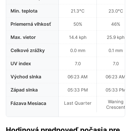
Min. teplota
21.3°C
23.0°C
Priemerná vlhkosť
50%
46%
Max. vietor
14.4 kph
25.9 kph
Celkové zrážky
0.0 mm
0.1 mm
UV index
7.0
7.0
Východ slnka
06:23 AM
06:23 AM
Západ slnka
05:33 PM
05:33 PM
Waning
Fázava Mesiaca
Last Quarter
Crescent
Hodinová predpoveď počasia pre