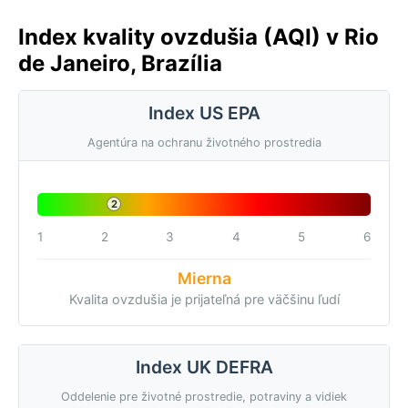
Index kvality ovzdušia (AQI) v Rio
de Janeiro, Brazília
Index US EPA
Agentúra na ochranu životného prostredia
2
1
2
3
4
5
6
Mierna
Kvalita ovzdušia je prijateľná pre väčšinu ľudí
Index UK DEFRA
Oddelenie pre životné prostredie, potraviny a vidiek