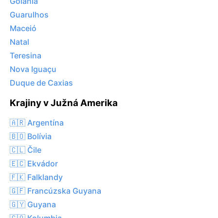
Goiânia
Guarulhos
Maceió
Natal
Teresina
Nova Iguaçu
Duque de Caxias
Krajiny v Južná Amerika
🇦🇷 Argentína
🇧🇴 Bolívia
🇨🇱 Čile
🇪🇨 Ekvádor
🇫🇰 Falklandy
🇬🇫 Francúzska Guyana
🇬🇾 Guyana
🇨🇴 Kolumbia