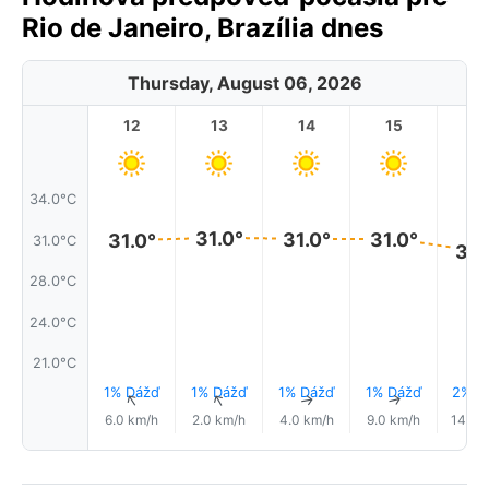
Rio de Janeiro, Brazília dnes
Thursday, August 06, 2026
12
13
14
15
1
34.0°C
31.0°
31.0°
31.0°
31.0°
31.0°C
30.
28.0°C
24.0°C
21.0°C
1% Dážď
1% Dážď
1% Dážď
1% Dážď
2% D
↑
↑
↑
↑
6.0 km/h
2.0 km/h
4.0 km/h
9.0 km/h
14.0 