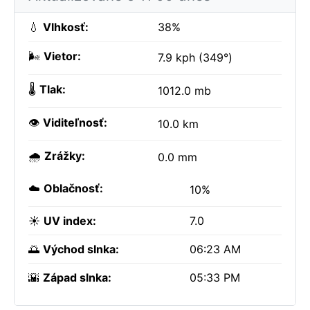
💧
Vlhkosť:
38%
🌬️
Vietor:
7.9 kph (349°)
🌡️
Tlak:
1012.0 mb
👁️
Viditeľnosť:
10.0 km
🌧️
Zrážky:
0.0 mm
☁️
Oblačnosť:
10%
☀️
UV index:
7.0
🌅
Východ slnka:
06:23 AM
🌇
Západ slnka:
05:33 PM