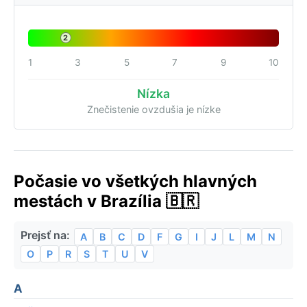
2
1
3
5
7
9
10
Nízka
Znečistenie ovzdušia je nízke
Počasie vo všetkých hlavných
mestách v Brazília 🇧🇷
Prejsť na:
A
B
C
D
F
G
I
J
L
M
N
O
P
R
S
T
U
V
A