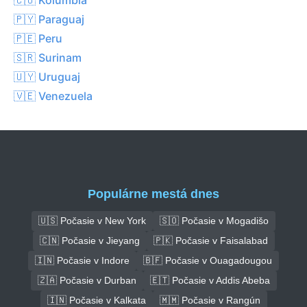
🇵🇾 Paraguaj
🇵🇪 Peru
🇸🇷 Surinam
🇺🇾 Uruguaj
🇻🇪 Venezuela
Populárne mestá dnes
🇺🇸 Počasie v New York
🇸🇴 Počasie v Mogadišo
🇨🇳 Počasie v Jieyang
🇵🇰 Počasie v Faisalabad
🇮🇳 Počasie v Indore
🇧🇫 Počasie v Ouagadougou
🇿🇦 Počasie v Durban
🇪🇹 Počasie v Addis Abeba
🇮🇳 Počasie v Kalkata
🇲🇲 Počasie v Rangún