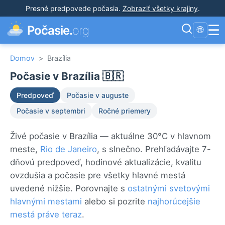
Presné predpovede počasia
.
Zobraziť všetky krajiny
.
☰
Počasie.
org
🌐
Domov
>
Brazília
Počasie v Brazília 🇧🇷
Predpoveď
Počasie v auguste
Počasie v septembri
Ročné priemery
Živé počasie v Brazília — aktuálne 30°C v hlavnom
meste,
Rio de Janeiro
, s slnečno. Prehľadávajte 7-
dňovú predpoveď, hodinové aktualizácie, kvalitu
ovzdušia a počasie pre všetky hlavné mestá
uvedené nižšie. Porovnajte s
ostatnými svetovými
hlavnými mestami
alebo si pozrite
najhorúcejšie
mestá práve teraz
.