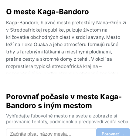
O meste Kaga-Bandoro
Kaga-Bandoro, hlavné mesto prefektúry Nana-Grébizi
v Stredoafrickej republike, pulzuje životom na
križovatke obchodných ciest v srdci savany. Mesto
leží na rieke Ouaka a jeho atmosféru formujú rušné
trhy s farebnými látkami a miestnymi plodinami,
prašné cesty a skromné domy z tehál. V okolí sa
rozprestiera typická stredoafrická krajina –
nekonečné lúče, riedke stromy a občasné kopčeky.
Kaga-Bandoro nie je turistická destinácia v klasickom
zmysle, skôr autentické miesto, kde cestovateľ zažije
Porovnať počasie v meste Kaga-
každodenný rytmus života ďaleko od veľkomiest.
Bandoro s iným mestom
Podnebie patrí do tropickej savany (Köppen Aw) s
výrazným striedaním sucha a dažďa. Letné mesiace
Vyhľadajte ľubovoľné mesto na svete a zobrazte si
(máj až október) prinášajú prudké búrky a vlhkosť
porovnanie teploty, podmienok a predpovedí vedľa seba.
okolo 80 %, teploty sa držia medzi 25–35 °C. Zima
Porovnať →
(november až apríl) je suchá a horúca, najmä v marci