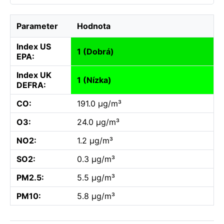
Parameter
Hodnota
Index US
1 (Dobrá)
EPA:
Index UK
1 (Nízka)
DEFRA:
CO:
191.0 µg/m³
O3:
24.0 µg/m³
NO2:
1.2 µg/m³
SO2:
0.3 µg/m³
PM2.5:
5.5 µg/m³
PM10:
5.8 µg/m³