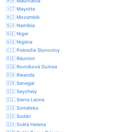
🇲🇷 Mauritánia
🇾🇹 Mayotte
🇲🇿 Mozambik
🇳🇦 Namíbia
🇳🇪 Niger
🇳🇬 Nigéria
🇨🇮 Pobrežie Slonoviny
🇷🇪 Réunion
🇬🇶 Rovníková Guinea
🇷🇼 Rwanda
🇸🇳 Senegal
🇸🇨 Seychely
🇸🇱 Sierra Leone
🇸🇴 Somálsko
🇸🇩 Sudán
🇸🇭 Svätá Helena