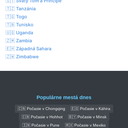
🇸🇹 Svätý Tom a Principe
🇹🇿 Tanzánia
🇹🇬 Togo
🇹🇳 Tunisko
🇺🇬 Uganda
🇿🇲 Zambia
🇪🇭 Západná Sahara
🇿🇼 Zimbabwe
Populárne mestá dnes
🇨🇳 Počasie v Chongqing
🇪🇬 Počasie v Káhira
🇨🇳 Počasie v Hohhot
🇧🇾 Počasie v Minsk
🇮🇳 Počasie v Pune
🇲🇽 Počasie v Mexiko