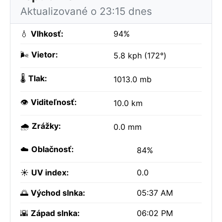
Aktualizované o 23:15 dnes
💧
Vlhkosť:
94%
🌬️
Vietor:
5.8 kph (172°)
🌡️
Tlak:
1013.0 mb
👁️
Viditeľnosť:
10.0 km
🌧️
Zrážky:
0.0 mm
☁️
Oblačnosť:
84%
☀️
UV index:
0.0
🌅
Východ slnka:
05:37 AM
🌇
Západ slnka:
06:02 PM