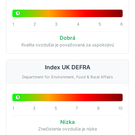
1
1
2
3
4
5
6
Dobrá
Kvalita ovzdušia je považovaná za uspokojivú
Index UK DEFRA
Department for Environment, Food & Rural Affairs
1
1
3
5
7
9
10
Nízka
Znečistenie ovzdušia je nízke