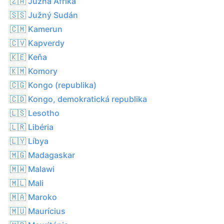
🇿🇦 Južná Afrika
🇸🇸 Južný Sudán
🇨🇲 Kamerun
🇨🇻 Kapverdy
🇰🇪 Keňa
🇰🇲 Komory
🇨🇬 Kongo (republika)
🇨🇩 Kongo, demokratická republika
🇱🇸 Lesotho
🇱🇷 Libéria
🇱🇾 Líbya
🇲🇬 Madagaskar
🇲🇼 Malawi
🇲🇱 Mali
🇲🇦 Maroko
🇲🇺 Maurícius