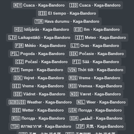
🇲🇾
🇮🇩
Cuaca · Kaga-Bandoro
Cuaca · Kaga-Bandoro
🇪🇸
El tiempo · Kaga-Bandoro
🇹🇷
Hava durumu · Kaga-Bandoro
🇭🇺
🇪🇪
Időjárás · Kaga-Bandoro
Ilm · Kaga-Bandoro
🇱🇻
🇮🇹
Laikapstākļi · Kaga-Bandoro
Meteo · Kaga-Bandoro
🇫🇷
🇱🇹
Météo · Kaga-Bandoro
Oras · Kaga-Bandoro
🇵🇱
🇸🇰
Pogoda · Kaga-Bandoro
Počasie · Kaga-Bandoro
🇨🇿
🇫🇮
Počasí · Kaga-Bandoro
Sää · Kaga-Bandoro
🇵🇹
🇻🇳
Tempo · Kaga-Bandoro
Thời tiết · Kaga-Bandoro
🇩🇰
🇷🇸
Vejret · Kaga-Bandoro
Vreme · Kaga-Bandoro
🇸🇮
🇷🇴
Vreme · Kaga-Bandoro
Vremea · Kaga-Bandoro
🇸🇪
🇳🇴
Vädret · Kaga-Bandoro
Været · Kaga-Bandoro
🇬🇧🇺🇸
🇳🇱
Weather · Kaga-Bandoro
Weer · Kaga-Bandoro
🇩🇪
🇺🇦
Wetter · Kaga-Bandoro
Погода · Kaga-Bandoro
🇷🇺
🇸🇦
Погода · Kaga-Bandoro
الطقس · Kaga-Bandoro
🇹🇭
🇯🇵
สภาพอากาศ · Kaga-Bandoro
天気 · Kaga-Bandoro