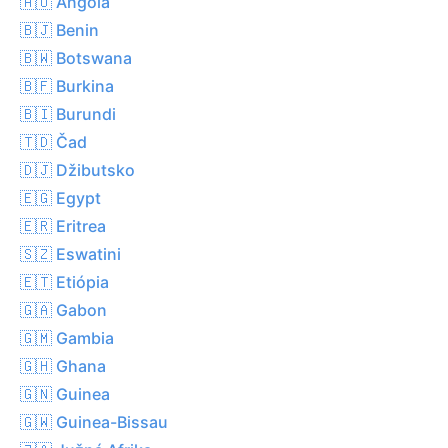
🇦🇴 Angola
🇧🇯 Benin
🇧🇼 Botswana
🇧🇫 Burkina
🇧🇮 Burundi
🇹🇩 Čad
🇩🇯 Džibutsko
🇪🇬 Egypt
🇪🇷 Eritrea
🇸🇿 Eswatini
🇪🇹 Etiópia
🇬🇦 Gabon
🇬🇲 Gambia
🇬🇭 Ghana
🇬🇳 Guinea
🇬🇼 Guinea-Bissau