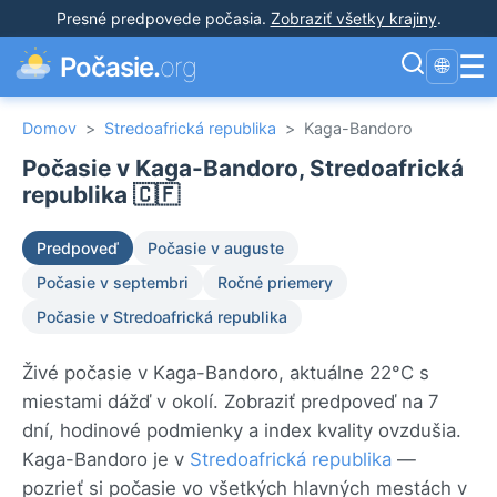
Presné predpovede počasia
.
Zobraziť všetky krajiny
.
☰
Počasie.
org
🌐
Domov
>
Stredoafrická republika
>
Kaga-Bandoro
Počasie v Kaga-Bandoro, Stredoafrická
republika 🇨🇫
Predpoveď
Počasie v auguste
Počasie v septembri
Ročné priemery
Počasie v Stredoafrická republika
Živé počasie v Kaga-Bandoro, aktuálne 22°C s
miestami dážď v okolí. Zobraziť predpoveď na 7
dní, hodinové podmienky a index kvality ovzdušia.
Kaga-Bandoro je v
Stredoafrická republika
—
pozrieť si počasie vo všetkých hlavných mestách v