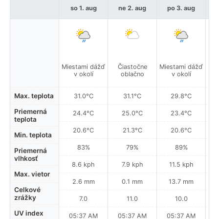
so 1. aug
ne 2. aug
po 3. aug
Miestami dážď
Čiastočne
Miestami dážď
H
v okolí
oblačno
v okolí
Max. teplota
31.0°C
31.1°C
29.8°C
Priemerná
24.4°C
25.0°C
23.4°C
teplota
20.6°C
21.3°C
20.6°C
Min. teplota
83%
79%
89%
Priemerná
vlhkosť
8.6 kph
7.9 kph
11.5 kph
Max. vietor
2.6 mm
0.1 mm
13.7 mm
Celkové
zrážky
7.0
11.0
10.0
UV index
05:37 AM
05:37 AM
05:37 AM