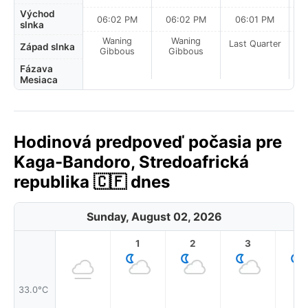
Východ
06:02 PM
06:02 PM
06:01 PM
slnka
Waning
Waning
Last Quarter
La
Západ slnka
Gibbous
Gibbous
Fázava
Mesiaca
Hodinová predpoveď počasia pre
Kaga-Bandoro, Stredoafrická
republika 🇨🇫 dnes
Sunday, August 02, 2026
1
2
3
4
33.0°C