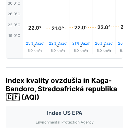
30.0°C
26.0°C
22.0°C
22.
22.0°
22.0°
22.0°
21.0°
19.0°C
25% Dážď
22% Dážď
21% Dážď
20% Dážď
20% 
↑
↑
↑
↑
6.0 km/h
6.0 km/h
6.0 km/h
5.0 km/h
6.0 k
Index kvality ovzdušia in Kaga-
Bandoro, Stredoafrická republika
🇨🇫 (AQI)
Index US EPA
Environmental Protection Agency