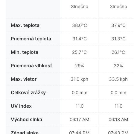
Slnečno
Slnečno
Max. teplota
38.0°C
37.9°C
Priemerná teplota
31.4°C
31.3°C
Min. teplota
25.7°C
26.1°C
Priemerná vlhkosť
29%
32%
Max. vietor
31.0 kph
33.5 kph
Celkové zrážky
0.0 mm
0.0 mm
UV index
11.0
11.0
Východ slnka
06:17 AM
06:18 AM
Západ slnka
07:44 PM
07:43 PM