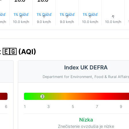
ážď
1% Dážď
1% Dážď
1% Dážď
1% Dážď
↑
↑
↑
↑
↑
↑
km/h
10.0 km/h
9.0 km/h
9.0 km/h
10.0 km/h
10.0 km/h
 🇪🇬 (AQI)
Index UK DEFRA
Department for Environment, Food & Rural Affair
2
6
1
3
5
7
9
Nízka
Znečistenie ovzdušia je nízke