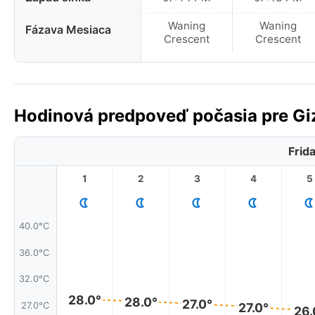
Waning
Waning
Fázava Mesiaca
Crescent
Crescent
Hodinová predpoveď počasia pre Giz
Frid
1
2
3
4
5
40.0°C
36.0°C
32.0°C
28.0°
28.0°
27.0°
27.0°C
27.0°
26.