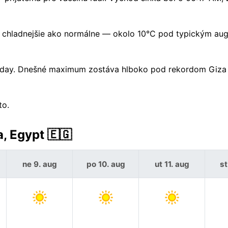
 chladnejšie ako normálne — okolo 10°C pod typickým au
sday. Dnešné maximum zostáva hlboko pod rekordom Giza 
to.
, Egypt 🇪🇬
ne 9. aug
po 10. aug
ut 11. aug
st