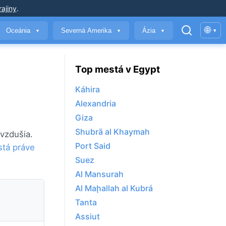
ajiny
.
🌐
Oceánia
Severná Amerika
Ázia
▾
▼
▼
▼
Top mestá v Egypt
Káhira
Alexandria
Giza
Shubrā al Khaymah
ovzdušia.
Port Said
stá práve
Suez
Al Mansurah
Al Maḩallah al Kubrá
Tanta
Assiut