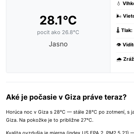
💧
Vlhk
28.1°C
🌬️
Viet
🌡️
Tlak:
pocit ako 26.8°C
Jasno
👁️
Vidi
🌧️
Zráž
Aké je počasie v Giza práve teraz?
Horúca noc v Giza s 28°C — stále 28°C po zotmení, s 
Giza. Na pokožke je to približne 27°C.
Kvalita ovzdušia je mierna (index US EPA 2, PM2,5 21) —