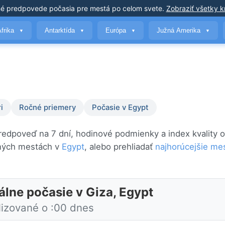
né predpovede počasia
pre mestá po celom svete
.
Zobraziť všetky kr
Afrika
Antarktída
Európa
Južná Amerika
▼
▼
▼
▼
i
Ročné priemery
Počasie v Egypt
predpoveď na 7 dní, hodinové podmienky a index kvality 
vných mestách v
Egypt
, alebo prehliadať
najhorúcejšie me
álne počasie v Giza, Egypt
lizované o :00 dnes