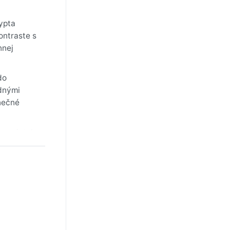
gypta
ontraste s
nnej
do
adnými
lnečné
 pamiatok.
úka na jar
e tu pánom