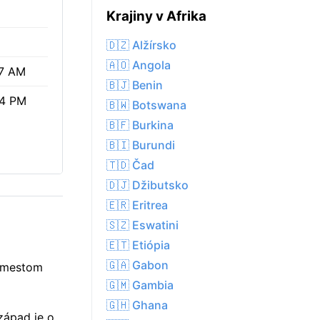
Krajiny v Afrika
🇩🇿 Alžírsko
🇦🇴 Angola
17 AM
🇧🇯 Benin
44 PM
🇧🇼 Botswana
🇧🇫 Burkina
🇧🇮 Burundi
🇹🇩 Čad
🇩🇯 Džibutsko
🇪🇷 Eritrea
🇸🇿 Eswatini
🇪🇹 Etiópia
🇬🇦 Gabon
d mestom
🇬🇲 Gambia
🇬🇭 Ghana
západ je o