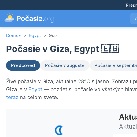
Pres
Počasie.
org
Domov
>
Egypt
>
Giza
Počasie v Giza, Egypt 🇪🇬
Predpoveď
Počasie v auguste
Počasie v septembr
Živé počasie v Giza, aktuálne 28°C s jasno. Zobraziť 
Giza je v
Egypt
— pozrieť si počasie vo všetkých hla
teraz
na celom svete.
Aktu
Aktua