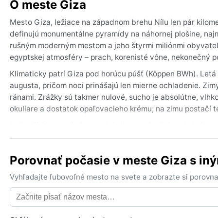
O meste Giza
Mesto Giza, ležiace na západnom brehu Nílu len pár kilome
definujú monumentálne pyramídy na náhornej plošine, najmä
rušným moderným mestom a jeho štyrmi miliónmi obyvateľo
egyptskej atmosféry – prach, korenisté vône, nekonečný p
Klimaticky patrí Giza pod horúcu púšť (Köppen BWh). Letá
augusta, pričom noci prinášajú len mierne ochladenie. Zi
ránami. Zrážky sú takmer nulové, sucho je absolútne, vlhko
okuliare a dostatok opaľovacieho krému; na zimu postačí 
Najlepší čas na návštevu z hľadiska počasia je od októbr
Leto je pre väčšinu cestovateľov príliš úmorné. Typickým 
a prináša oblaky prachu a prudký nárast teplôt. Iné výraz
Porovnať počasie v meste Giza s i
všetkého.
Vyhľadajte ľubovoľné mesto na svete a zobrazte si porovna