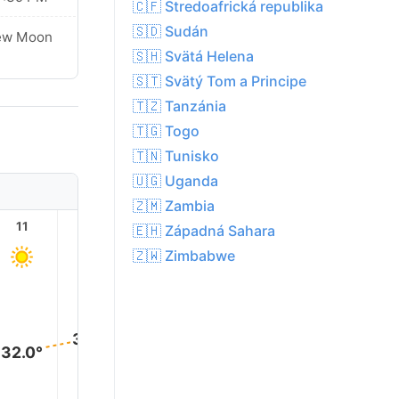
🇨🇫 Stredoafrická republika
🇸🇩 Sudán
ew Moon
🇸🇭 Svätá Helena
🇸🇹 Svätý Tom a Principe
🇹🇿 Tanzánia
🇹🇬 Togo
🇹🇳 Tunisko
🇺🇬 Uganda
🇿🇲 Zambia
11
12
13
14
15
16
🇪🇭 Západná Sahara
🇿🇼 Zimbabwe
38.0
37.0°
36.0°
35.0°
33.0°
32.0°