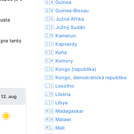
🇬🇳 Guinea
🇬🇼 Guinea-Bissau
🇿🇦 Južná Afrika
gusta
🇸🇸 Južný Sudán
🇨🇲 Kamerun
pre tento
🇨🇻 Kapverdy
🇰🇪 Keňa
🇰🇲 Komory
🇨🇬 Kongo (republika)
🇨🇩 Kongo, demokratická republika
🇱🇸 Lesotho
🇱🇷 Libéria
 12. aug
🇱🇾 Líbya
🇲🇬 Madagaskar
🇲🇼 Malawi
🇲🇱 Mali