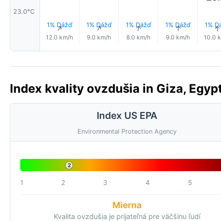
23.0°C
1% Dážď
1% Dážď
1% Dážď
1% Dážď
1% D
↑
↑
↑
↑
12.0 km/h
9.0 km/h
8.0 km/h
9.0 km/h
10.0 
Index kvality ovzdušia in Giza, Egypt
Index US EPA
Environmental Protection Agency
2
1
2
3
4
5
Mierna
Kvalita ovzdušia je prijateľná pre väčšinu ľudí