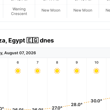
Waning
New Moon
New Moon
N
Crescent
a, Egypt 🇪🇬 dnes
ay, August 07, 2026
6
7
8
9
10
30.0°
28.0°
27.0°
0°
26.0°
26.0°