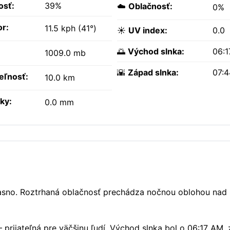
osť:
39%
☁️
Oblačnosť:
0%
or:
11.5 kph (41°)
☀️
UV index:
0.0
🌅
Východ slnka:
06:
1009.0 mb
🌇
Západ slnka:
07:
teľnosť:
10.0 km
ky:
0.0 mm
jasno. Roztrhaná oblačnosť prechádza nočnou oblohou na
 prijateľná pre väčšinu ľudí. Východ slnka bol o 06:17 AM, 