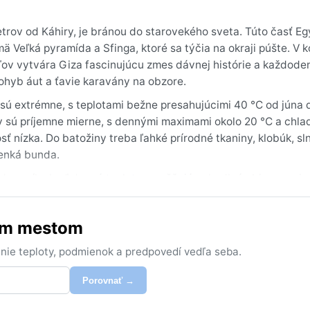
trov od Káhiry, je bránou do starovekého sveta. Túto časť E
 Veľká pyramída a Sfinga, ktoré sa týčia na okraji púšte. V k
v vytvára Giza fascinujúcu zmes dávnej histórie a každode
ohyb áut a ťavie karavány na obzore.
 sú extrémne, s teplotami bežne presahujúcimi 40 °C od júna 
my sú príjemne mierne, s dennými maximami okolo 20 °C a chl
sť nízka. Do batožiny treba ľahké prírodné tkaniny, klobúk, s
tenká bunda.
a do apríla, keď denné teploty umožňujú pohodlné objavovanie
fenoménom sú piesočné búrky a horúci vietor chamsím, ktorý f
né extrémy ako monzúny či hurikány sa tu nevyskytujú; púšť j
ným mestom
nie teploty, podmienok a predpovedí vedľa seba.
Porovnať →