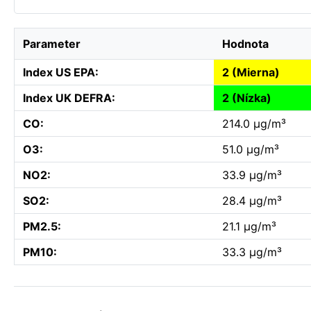
Parameter
Hodnota
Index US EPA:
2 (Mierna)
Index UK DEFRA:
2 (Nízka)
CO:
214.0 µg/m³
O3:
51.0 µg/m³
NO2:
33.9 µg/m³
SO2:
28.4 µg/m³
PM2.5:
21.1 µg/m³
PM10:
33.3 µg/m³