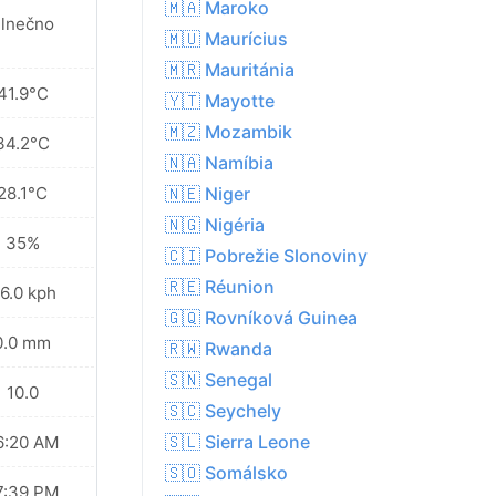
🇲🇦 Maroko
lnečno
🇲🇺 Maurícius
🇲🇷 Mauritánia
41.9°C
🇾🇹 Mayotte
🇲🇿 Mozambik
34.2°C
🇳🇦 Namíbia
28.1°C
🇳🇪 Niger
🇳🇬 Nigéria
35%
🇨🇮 Pobrežie Slonoviny
🇷🇪 Réunion
6.0 kph
🇬🇶 Rovníková Guinea
0.0 mm
🇷🇼 Rwanda
🇸🇳 Senegal
10.0
🇸🇨 Seychely
🇸🇱 Sierra Leone
6:20 AM
🇸🇴 Somálsko
7:39 PM