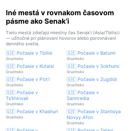
Iné mestá v rovnakom časovom
pásme ako Senak’i
Tieto mestá zdieľajú miestny čas Senak’i (Asia/Tbilisi)
— užitočné pri plánovaní hovorov alebo porovnávaní
denného svetla.
🇬🇪 Počasie v Tbilisi
🇬🇪 Počasie v Batumi
Gruzínsko
Gruzínsko
🇬🇪 Počasie v Kutaisi
🇬🇪 Počasie v Sokhumi
Gruzínsko
Gruzínsko
🇬🇪 Počasie v P’ot’i
🇬🇪 Počasie v Zugdidi
Gruzínsko
Gruzínsko
🇬🇪 Počasie v
🇬🇪 Počasie v
Ts’khinvali
Samtredia
Gruzínsko
Gruzínsko
🇬🇪 Počasie v Khashuri
🇬🇪 Počasie v Stantsiya
Novyy Afon
Gruzínsko
Gruzínsko
🇬🇪 Počasie v
🇬🇪 Počasie v Telavi