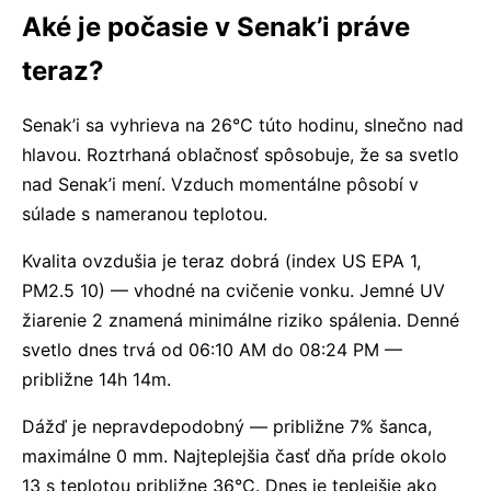
Aké je počasie v Senak’i práve
teraz?
Senak’i sa vyhrieva na 26°C túto hodinu, slnečno nad
hlavou. Roztrhaná oblačnosť spôsobuje, že sa svetlo
nad Senak’i mení. Vzduch momentálne pôsobí v
súlade s nameranou teplotou.
Kvalita ovzdušia je teraz dobrá (index US EPA 1,
PM2.5 10) — vhodné na cvičenie vonku. Jemné UV
žiarenie 2 znamená minimálne riziko spálenia. Denné
svetlo dnes trvá od 06:10 AM do 08:24 PM —
približne 14h 14m.
Dážď je nepravdepodobný — približne 7% šanca,
maximálne 0 mm. Najteplejšia časť dňa príde okolo
13 s teplotou približne 36°C. Dnes je teplejšie ako