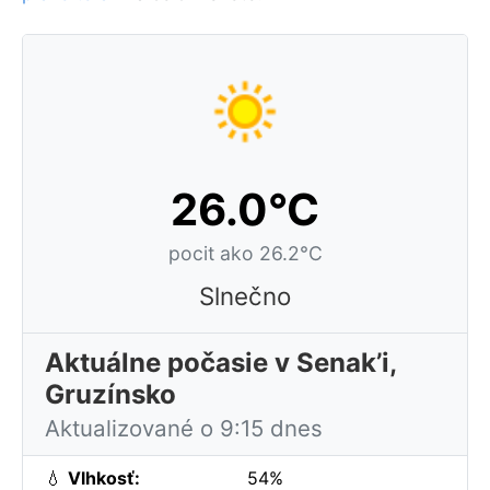
26.0°C
pocit ako 26.2°C
Slnečno
Aktuálne počasie v Senak’i,
Gruzínsko
Aktualizované o 9:15 dnes
💧
Vlhkosť:
54%