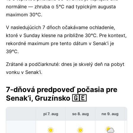
normálne — zhruba o 5°C nad typickým augusta
maximom 30°C.
V nasledujúcich 7 dňoch očakávame ochladenie,
ktoré v Sunday klesne na približne 30°C. Pre kontext,
rekordné maximum pre tento dátum v Senak’i je
39°C.
Zrátané a podčiarknuté: dnes je skvelý deň na pobyt
vonku v Senak’i.
7-dňová predpoveď počasia pre
Senak’i, Gruzínsko 🇬🇪
pi 7. aug
so 8. aug
ne 9. aug
p