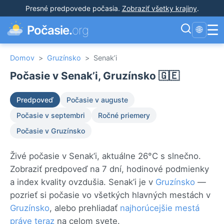
Presné predpovede počasia
.
Zobraziť všetky krajiny
.
☰
Počasie.
org
🌐
Domov
>
Gruzínsko
>
Senak’i
Počasie v Senak’i, Gruzínsko 🇬🇪
Predpoveď
Počasie v auguste
Počasie v septembri
Ročné priemery
Počasie v Gruzínsko
Živé počasie v Senak’i, aktuálne 26°C s slnečno.
Zobraziť predpoveď na 7 dní, hodinové podmienky
a index kvality ovzdušia. Senak’i je v
Gruzínsko
—
pozrieť si počasie vo všetkých hlavných mestách v
Gruzínsko
, alebo prehliadať
najhorúcejšie mestá
práve teraz
na celom svete.