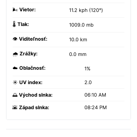
🌬️
Vietor:
11.2 kph (120°)
🌡️
Tlak:
1009.0 mb
👁️
Viditeľnosť:
10.0 km
🌧️
Zrážky:
0.0 mm
☁️
Oblačnosť:
1%
☀️
UV index:
2.0
🌅
Východ slnka:
06:10 AM
🌇
Západ slnka:
08:24 PM