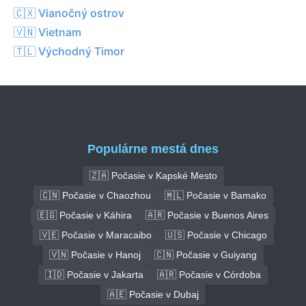
🇨🇽 Vianočný ostrov
🇻🇳 Vietnam
🇹🇱 Východný Timor
Populárne mestá dnes
🇿🇦 Počasie v Kapské Mesto
🇨🇳 Počasie v Chaozhou
🇲🇱 Počasie v Bamako
🇪🇬 Počasie v Káhira
🇦🇷 Počasie v Buenos Aires
🇻🇪 Počasie v Maracaibo
🇺🇸 Počasie v Chicago
🇻🇳 Počasie v Hanoj
🇨🇳 Počasie v Guiyang
🇮🇩 Počasie v Jakarta
🇦🇷 Počasie v Córdoba
🇦🇪 Počasie v Dubaj