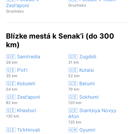
Zest’aponi
Gruzínsko
Gruzínsko
Blízke mestá k Senak’i (do 300
km)
🇬🇪 Samtredia
🇬🇪 Zugdidi
26 km
31 km
🇬🇪 P’ot’i
🇬🇪 Kutaisi
35 km
52 km
🇬🇪 Kobuleti
🇬🇪 Batumi
54 km
79 km
🇬🇪 Zest’aponi
🇬🇪 Sokhumi
82 km
120 km
🇬🇪 Khashuri
🇬🇪 Stantsiya Novyy
Afon
130 km
135 km
🇬🇪 Ts’khinvali
🇦🇲 Gyumri