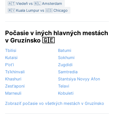
🇦🇹 Viedeň vs 🇳🇱 Amsterdam
🇲🇾 Kuala Lumpur vs 🇺🇸 Chicago
Počasie v iných hlavných mestách
v Gruzínsko 🇬🇪
Tbilisi
Batumi
Kutaisi
Sokhumi
P’ot’i
Zugdidi
Ts’khinvali
Samtredia
Khashuri
Stantsiya Novyy Afon
Zest’aponi
Telavi
Marneuli
Kobuleti
Zobraziť počasie vo všetkých mestách v Gruzínsko