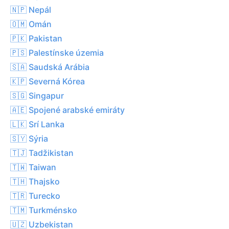
🇳🇵 Nepál
🇴🇲 Omán
🇵🇰 Pakistan
🇵🇸 Palestínske územia
🇸🇦 Saudská Arábia
🇰🇵 Severná Kórea
🇸🇬 Singapur
🇦🇪 Spojené arabské emiráty
🇱🇰 Srí Lanka
🇸🇾 Sýria
🇹🇯 Tadžikistan
🇹🇼 Taiwan
🇹🇭 Thajsko
🇹🇷 Turecko
🇹🇲 Turkménsko
🇺🇿 Uzbekistan