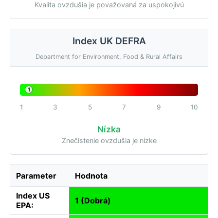
Kvalita ovzdušia je považovaná za uspokojivú
Index UK DEFRA
Department for Environment, Food & Rural Affairs
1
1
3
5
7
9
10
Nízka
Znečistenie ovzdušia je nízke
Parameter
Hodnota
Index US
1 (Dobrá)
EPA: