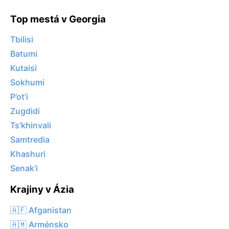
Top mestá v Georgia
Tbilisi
Batumi
Kutaisi
Sokhumi
P’ot’i
Zugdidi
Ts’khinvali
Samtredia
Khashuri
Senak’i
Krajiny v Ázia
🇦🇫 Afganistan
🇦🇲 Arménsko