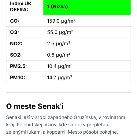
Index UK
1 (Nízka)
DEFRA:
CO:
159.0 µg/m³
O3:
55.0 µg/m³
NO2:
2.5 µg/m³
SO2:
0.6 µg/m³
PM2.5:
10.4 µg/m³
PM10:
14.2 µg/m³
O meste Senak’i
Senaki leží v srdci západného Gruzínska, v rovinatom
kraji Kolchidskej nížiny, kde sa rieky prepletajú
zelenými lúkami a kopcami. Mesto pôsobí pokojne,