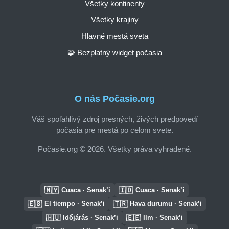
Všetky kontinenty
Všetky krajiny
Hlavné mestá sveta
🧩 Bezplatný widget počasia
O nás Počasie.org
Váš spoľahlivý zdroj presných, živých predpovedí
počasia pre mestá po celom svete.
Počasie.org © 2026. Všetky práva vyhradené.
🇲🇾
🇮🇩
Cuaca · Senak’i
Cuaca · Senak’i
🇪🇸
🇹🇷
El tiempo · Senak’i
Hava durumu · Senak’i
🇭🇺
🇪🇪
Időjárás · Senak’i
Ilm · Senak’i