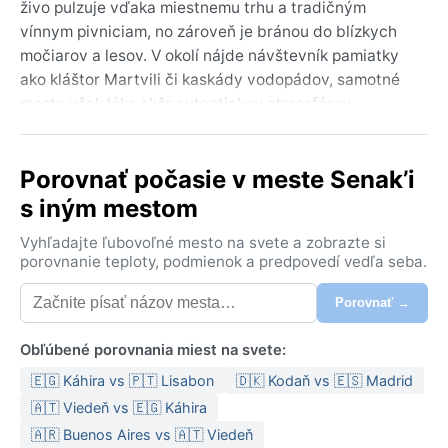
živo pulzuje vďaka miestnemu trhu a tradičným
vínnym pivniciam, no zároveň je bránou do blízkych
močiarov a lesov. V okolí nájde návštevník pamiatky
ako kláštor Martvili či kaskády vodopádov, samotné
mesto však láka skôr autentickou atmosférou
gruzínskeho vidieka, pohostinnosťou a vôňou
čerstvého chleba z pece.
Porovnať počasie v meste Senak’i
Podnebie je vlhké subtropické, klasifikované ako Cfa,
s iným mestom
čo znamená horúce, parné letá s teplotami často nad
tridsať stupňov a hojnými búrkami. Zima je mierna, s
Vyhľadajte ľubovoľné mesto na svete a zobrazte si
priemermi okolo piatich stupňov, občas s mrazmi a
porovnanie teploty, podmienok a predpovedí vedľa seba.
riedkym snehom. Zrážky sú rozložené po celý rok,
Porovnať →
najviac ich spadne na jeseň a v zime, vlhkosť vzduchu
je vysoká najmä v lete. Do kufra patrí ľahké, priedušné
Obľúbené porovnania miest na svete:
oblečenie na
🇪🇬 Káhira vs 🇵🇹 Lisabon
🇩🇰 Kodaň vs 🇪🇸 Madrid
🇦🇹 Viedeň vs 🇪🇬 Káhira
🇦🇷 Buenos Aires vs 🇦🇹 Viedeň