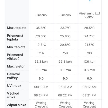
Miestami dážď
Mie
Slnečno
Slnečno
v okolí
Max. teplota
35.8°C
33.7°C
29.5°C
Priemerná
26.0°C
25.8°C
24.7°C
teplota
19.8°C
20.8°C
21.5°C
Min. teplota
71%
75%
79%
Priemerná
vlhkosť
22.3 kph
22.3 kph
17.6 kph
Max. vietor
0.0 mm
0.0 mm
0.6 mm
Celkové
zrážky
9.0
9.0
6.0
UV index
06:10 AM
06:11 AM
06:12 AM
Východ
08:24 PM
08:22 PM
08:21 PM
slnka
Waning
Waning
Waning
N
Západ slnka
Crescent
Crescent
Crescent