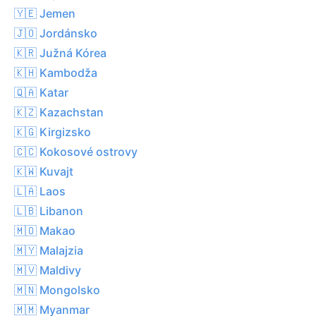
🇾🇪 Jemen
🇯🇴 Jordánsko
🇰🇷 Južná Kórea
🇰🇭 Kambodža
🇶🇦 Katar
🇰🇿 Kazachstan
🇰🇬 Kirgizsko
🇨🇨 Kokosové ostrovy
🇰🇼 Kuvajt
🇱🇦 Laos
🇱🇧 Libanon
🇲🇴 Makao
🇲🇾 Malajzia
🇲🇻 Maldivy
🇲🇳 Mongolsko
🇲🇲 Myanmar