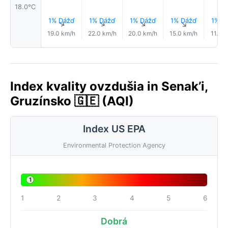
18.0°C
1% Dážď
1% Dážď
1% Dážď
1% Dážď
1% D
↑
↑
↑
↑
19.0 km/h
22.0 km/h
20.0 km/h
15.0 km/h
11.0 
Index kvality ovzdušia in Senak’i,
Gruzínsko 🇬🇪 (AQI)
Index US EPA
Environmental Protection Agency
1
1
2
3
4
5
6
Dobrá