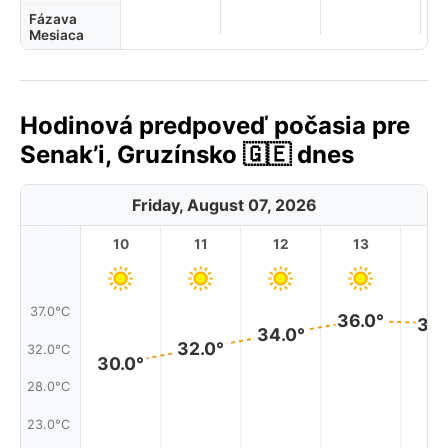
Fázava
Mesiaca
Hodinová predpoveď počasia pre
Senak’i, Gruzínsko 🇬🇪 dnes
Friday, August 07, 2026
10
11
12
13
1
37.0°C
36.0°
35.
34.0°
32.0°
32.0°C
30.0°
28.0°C
23.0°C