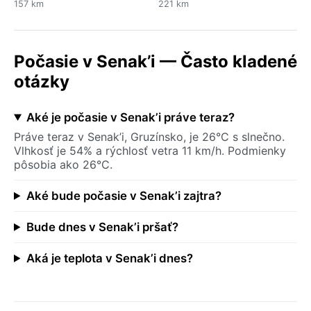
157 km
221 km
Počasie v Senak’i — Často kladené
otázky
Aké je počasie v Senak’i práve teraz?
Práve teraz v Senak’i, Gruzínsko, je 26°C s slnečno.
Vlhkosť je 54% a rýchlosť vetra 11 km/h. Podmienky
pôsobia ako 26°C.
Aké bude počasie v Senak’i zajtra?
Bude dnes v Senak’i pršať?
Aká je teplota v Senak’i dnes?