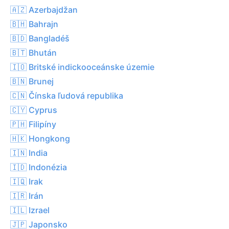
🇦🇿 Azerbajdžan
🇧🇭 Bahrajn
🇧🇩 Bangladéš
🇧🇹 Bhután
🇮🇴 Britské indickooceánske územie
🇧🇳 Brunej
🇨🇳 Čínska ľudová republika
🇨🇾 Cyprus
🇵🇭 Filipíny
🇭🇰 Hongkong
🇮🇳 India
🇮🇩 Indonézia
🇮🇶 Irak
🇮🇷 Irán
🇮🇱 Izrael
🇯🇵 Japonsko