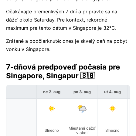
Očakávajte premenlivých 7 dní a pripravte sa na
dážď okolo Saturday. Pre kontext, rekordné
maximum pre tento dátum v Singapore je 32°C.
Zrátané a podčiarknuté: dnes je skvelý deň na pobyt
vonku v Singapore.
7-dňová predpoveď počasia pre
Singapore, Singapur 🇸🇬
ne 2. aug
po 3. aug
ut 4. aug
Miestami dážď
Slnečno
Slnečno
v okolí