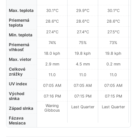
Max. teplota
30.1°C
29.9°C
30.1°C
Priemerná
28.6°C
28.6°C
28.6°C
teplota
27.4°C
27.4°C
27.5°C
Min. teplota
74%
75%
73%
Priemerná
vlhkosť
18.0 kph
19.8 kph
19.8 kph
Max. vietor
2.9 mm
4.5 mm
0.2 mm
Celkové
zrážky
11.0
11.0
11.0
UV index
07:05 AM
07:05 AM
07:05 AM
Východ
07:16 PM
07:15 PM
07:15 PM
slnka
Waning
Last Quarter
Last Quarter
La
Západ slnka
Gibbous
Fázava
Mesiaca