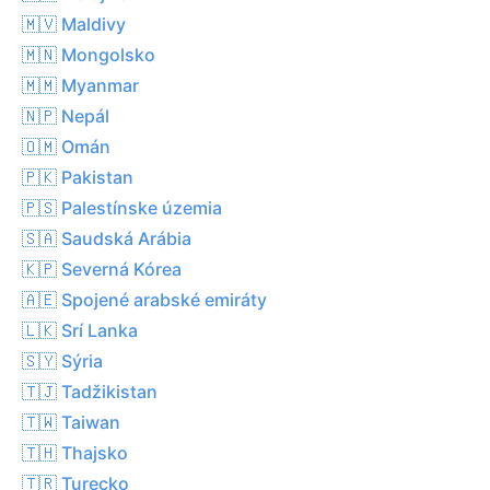
🇲🇻 Maldivy
🇲🇳 Mongolsko
🇲🇲 Myanmar
🇳🇵 Nepál
🇴🇲 Omán
🇵🇰 Pakistan
🇵🇸 Palestínske územia
🇸🇦 Saudská Arábia
🇰🇵 Severná Kórea
🇦🇪 Spojené arabské emiráty
🇱🇰 Srí Lanka
🇸🇾 Sýria
🇹🇯 Tadžikistan
🇹🇼 Taiwan
🇹🇭 Thajsko
🇹🇷 Turecko