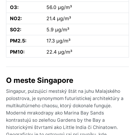
O3:
56.0 µg/m³
NO2:
21.4 µg/m³
SO2:
5.9 µg/m³
PM2.5:
17.3 µg/m³
PM10:
22.4 µg/m³
O meste Singapore
Singapur, pulzujúci mestský štát na juhu Malajského
polostrova, je synonymom futuristickej architektúry a
multikultúrneho chaosu, ktorý dokonale funguje.
Moderné mrakodrapy ako Marina Bay Sands
kontrastujú so zeleňou Gardens by the Bay a
historickými štvrtami ako Little India či Chinatown.
Geograficky je to ostrovný raj pri rovníku, kde