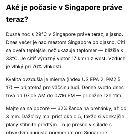
Aké je počasie v Singapore práve
teraz?
Dusná noc s 29°C v Singapore práve teraz, s jasno.
Dnes večer je nad mestom Singapore polojasno. Cíti
sa oveľa teplejšie, než ukazuje teplomer — bližšie k
33°C. Je cítiť výrazný vietor 17 km/h z west. Vzduch
je vlhký pri 76% vlhkosti.
Kvalita ovzdušia je mierna (index US EPA 2, PM2,5
17) — prijateľná pre väčšinu ľudí. Denné svetlo dnes
trvá od 07:05 AM do 07:16 PM — približne 12h 11m.
Majte sa na pozore — 62% šanca na prehánky, až do
3 mm. Dážď by mal prísť okolo 5, takže si vonkajšie
plány stihnite predtým. To je presne v súlade s
obvyklým augusta priemerom pre Singapore.