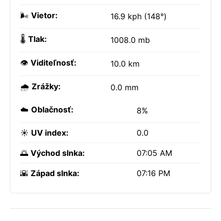
🌬️
Vietor:
16.9 kph (148°)
🌡️
Tlak:
1008.0 mb
👁️
Viditeľnosť:
10.0 km
🌧️
Zrážky:
0.0 mm
☁️
Oblačnosť:
8%
☀️
UV index:
0.0
🌅
Východ slnka:
07:05 AM
🌇
Západ slnka:
07:16 PM