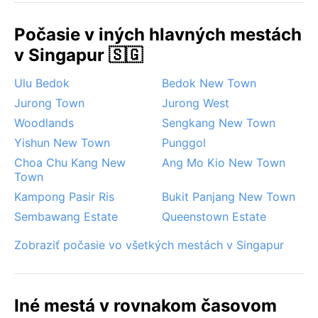
mája do októbra sa občas vyskytne smog z lesných
požiarov v susednej Indonézii, ktorý znižuje
Počasie v iných hlavných mestách
viditeľnosť. Našťastie, Singapur neohrozujú tajfúny
v Singapur 🇸🇬
ani cyklóny – jediné, čo treba rešpektovať, je silné
slnko a vlhkosť.
Ulu Bedok
Bedok New Town
Jurong Town
Jurong West
Woodlands
Sengkang New Town
Yishun New Town
Punggol
Choa Chu Kang New
Ang Mo Kio New Town
Town
Kampong Pasir Ris
Bukit Panjang New Town
Sembawang Estate
Queenstown Estate
Zobraziť počasie vo všetkých mestách v Singapur
Iné mestá v rovnakom časovom