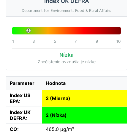
Index UK DEFRA
Department for Environment, Food & Rural Affairs
2
1
3
5
7
9
10
Nízka
Znečistenie ovzdušia je nízke
Parameter
Hodnota
Index US
2 (Mierna)
EPA:
Index UK
2 (Nízka)
DEFRA:
CO:
465.0 µg/m³