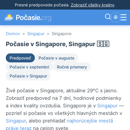
Presné predpovede počasia
.
Zobraziť všetky krajiny
.
☰
Počasie.
org
🌐
Domov
>
Singapur
>
Singapore
Počasie v Singapore, Singapur 🇸🇬
Predpoveď
Počasie v auguste
Počasie v septembri
Ročné priemery
Počasie v Singapur
Živé počasie v Singapore, aktuálne 29°C s jasno.
Zobraziť predpoveď na 7 dní, hodinové podmienky
a index kvality ovzdušia. Singapore je v
Singapur
—
pozrieť si počasie vo všetkých hlavných mestách v
Singapur
, alebo prehliadať
najhorúcejšie mestá
práve teraz
na celom svete.