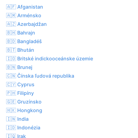
🇦🇫 Afganistan
🇦🇲 Arménsko
🇦🇿 Azerbajdžan
🇧🇭 Bahrajn
🇧🇩 Bangladéš
🇧🇹 Bhután
🇮🇴 Britské indickooceánske územie
🇧🇳 Brunej
🇨🇳 Čínska ľudová republika
🇨🇾 Cyprus
🇵🇭 Filipíny
🇬🇪 Gruzínsko
🇭🇰 Hongkong
🇮🇳 India
🇮🇩 Indonézia
🇮🇶 Irak