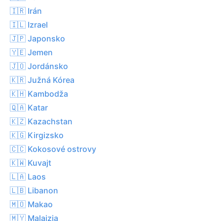
🇮🇷 Irán
🇮🇱 Izrael
🇯🇵 Japonsko
🇾🇪 Jemen
🇯🇴 Jordánsko
🇰🇷 Južná Kórea
🇰🇭 Kambodža
🇶🇦 Katar
🇰🇿 Kazachstan
🇰🇬 Kirgizsko
🇨🇨 Kokosové ostrovy
🇰🇼 Kuvajt
🇱🇦 Laos
🇱🇧 Libanon
🇲🇴 Makao
🇲🇾 Malajzia