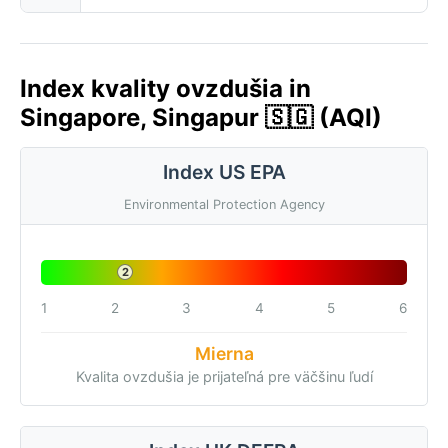
Index kvality ovzdušia in
Singapore, Singapur 🇸🇬 (AQI)
Index US EPA
Environmental Protection Agency
2
1
2
3
4
5
6
Mierna
Kvalita ovzdušia je prijateľná pre väčšinu ľudí