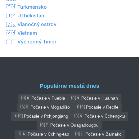
🇹🇲 Turkménsko
🇺🇿 Uzbekistan
🇨🇽 Vianočný ostrov
🇻🇳 Vietnam
🇹🇱 Východný Timor
Populárne mestá dnes
🇲🇽 Počasie v Puebla
🇨🇳 Počasie v Huainan
🇸🇴 Počasie v Mogadišo
🇧🇷 Počasie v Recife
🇰🇵 Počasie v Pchjongjang
🇨🇳 Počasie v Čcheng-tu
🇧🇫 Počasie v Ouagadougou
🇨🇳 Počasie v Čching-tao
🇲🇱 Počasie v Bamako