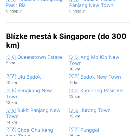
Pasir Ris
Panjang New Town
Singapur
Singapur
Blízke mestá k Singapore (do 300
km)
🇸🇬 Queenstown Estate
🇸🇬 Ang Mo Kio New
Town
5 km
10 km
🇸🇬 Ulu Bedok
🇸🇬 Bedok New Town
10 km
11 km
🇸🇬 Sengkang New
🇸🇬 Kampong Pasir Ris
Town
13 km
12 km
🇸🇬 Bukit Panjang New
🇸🇬 Jurong Town
Town
15 km
14 km
🇸🇬 Choa Chu Kang
🇸🇬 Punggol
New Town
15 km