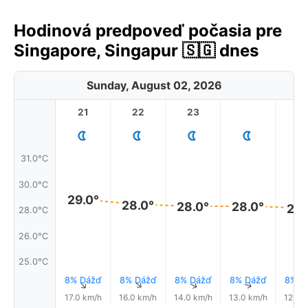
Hodinová predpoveď počasia pre
Singapore, Singapur 🇸🇬 dnes
Sunday, August 02, 2026
21
22
23
1
31.0°C
30.0°C
29.0°
28.0°
28.0°
28.0°
28.
28.0°C
26.0°C
25.0°C
8% Dážď
8% Dážď
8% Dážď
8% Dážď
8% D
↑
↑
↑
↑
17.0 km/h
16.0 km/h
14.0 km/h
13.0 km/h
12.0 