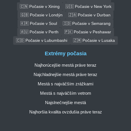
🇨🇳 Počasie v Xining
🇺🇸 Počasie v New York
🇬🇧 Počasie v Londýn
🇿🇦 Počasie v Durban
🇰🇷 Počasie v Soul
🇮🇩 Počasie v Semarang
🇦🇺 Počasie v Perth
🇵🇰 Počasie v Peshawar
🇨🇩 Počasie v Lubumbashi
🇿🇲 Počasie v Lusaka
Extrémy počasia
Najhorúcejšie mestá práve teraz
Najchladnejšie mestá práve teraz
Mestá s najväčším zrážkami
Mestá s najväčším vetrom
Najslnečnejšie mestá
Najhoršia kvalita ovzdušia práve teraz