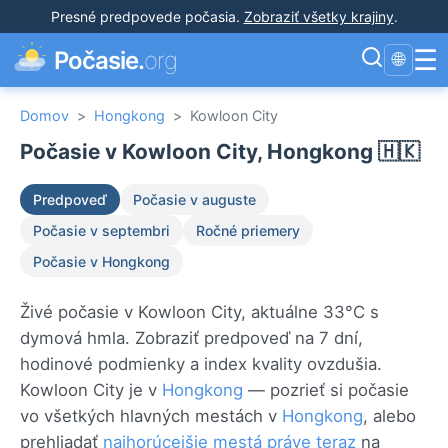
Presné predpovede počasia
.
Zobraziť všetky krajiny
.
☰
Počasie.
org
🌐
Domov
>
Hongkong
>
Kowloon City
Počasie v Kowloon City, Hongkong 🇭🇰
Predpoveď
Počasie v auguste
Počasie v septembri
Ročné priemery
Počasie v Hongkong
Živé počasie v Kowloon City, aktuálne 33°C s
dymová hmla. Zobraziť predpoveď na 7 dní,
hodinové podmienky a index kvality ovzdušia.
Kowloon City je v
Hongkong
— pozrieť si počasie
vo všetkých hlavných mestách v
Hongkong
, alebo
prehliadať
najhorúcejšie mestá práve teraz
na