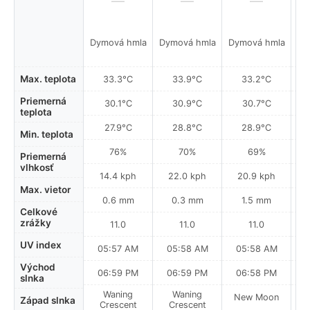
Dymová hmla
Dymová hmla
Dymová hmla
Max. teplota
33.3°C
33.9°C
33.2°C
Priemerná
30.1°C
30.9°C
30.7°C
teplota
27.9°C
28.8°C
28.9°C
Min. teplota
76%
70%
69%
Priemerná
vlhkosť
14.4 kph
22.0 kph
20.9 kph
Max. vietor
0.6 mm
0.3 mm
1.5 mm
Celkové
zrážky
11.0
11.0
11.0
UV index
05:57 AM
05:58 AM
05:58 AM
0
Východ
06:59 PM
06:59 PM
06:58 PM
slnka
Waning
Waning
New Moon
N
Západ slnka
Crescent
Crescent