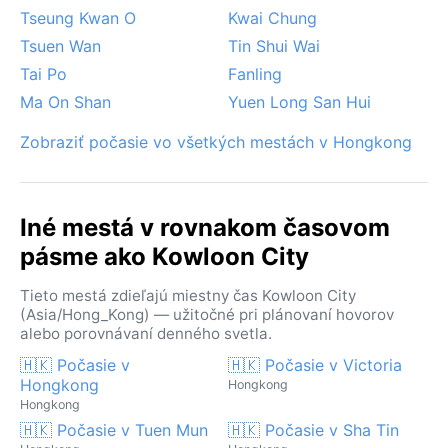
Tseung Kwan O
Kwai Chung
Tsuen Wan
Tin Shui Wai
Tai Po
Fanling
Ma On Shan
Yuen Long San Hui
Zobraziť počasie vo všetkých mestách v Hongkong
Iné mestá v rovnakom časovom
pásme ako Kowloon City
Tieto mestá zdieľajú miestny čas Kowloon City
(Asia/Hong_Kong) — užitočné pri plánovaní hovorov
alebo porovnávaní denného svetla.
🇭🇰 Počasie v
🇭🇰 Počasie v Victoria
Hongkong
Hongkong
Hongkong
🇭🇰 Počasie v Tuen Mun
🇭🇰 Počasie v Sha Tin