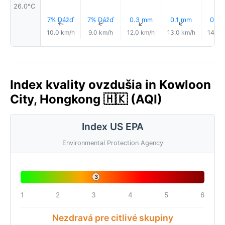
26.0°C
7% Dážď
7% Dážď
0.3 mm
0.1 mm
0.0
↑
↑
↑
↑
10.0 km/h
9.0 km/h
12.0 km/h
13.0 km/h
14.0 
Index kvality ovzdušia in Kowloon
City, Hongkong 🇭🇰 (AQI)
Index US EPA
Environmental Protection Agency
3
1
2
3
4
5
6
Nezdravá pre citlivé skupiny