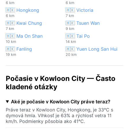
6 km
6 km
🇭🇰 Hongkong
🇭🇰 Victoria
6 km
7 km
🇭🇰 Kwai Chung
🇭🇰 Tsuen Wan
7 km
9 km
🇭🇰 Ma On Shan
🇭🇰 Tai Po
10 km
14 km
🇭🇰 Fanling
🇭🇰 Yuen Long San Hui
19 km
20 km
Počasie v Kowloon City — Často
kladené otázky
Aké je počasie v Kowloon City práve teraz?
Práve teraz v Kowloon City, Hongkong, je 33°C s
dymová hmla. Vlhkosť je 63% a rýchlosť vetra 11
km/h. Podmienky pôsobia ako 41°C.