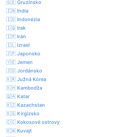
🇬🇪 Gruzínsko
🇮🇳 India
🇮🇩 Indonézia
🇮🇶 Irak
🇮🇷 Irán
🇮🇱 Izrael
🇯🇵 Japonsko
🇾🇪 Jemen
🇯🇴 Jordánsko
🇰🇷 Južná Kórea
🇰🇭 Kambodža
🇶🇦 Katar
🇰🇿 Kazachstan
🇰🇬 Kirgizsko
🇨🇨 Kokosové ostrovy
🇰🇼 Kuvajt