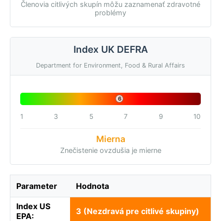
Členovia citlivých skupín môžu zaznamenať zdravotné
problémy
Index UK DEFRA
Department for Environment, Food & Rural Affairs
6
1
3
5
7
9
10
Mierna
Znečistenie ovzdušia je mierne
Parameter
Hodnota
Index US
3 (Nezdravá pre citlivé skupiny)
EPA: