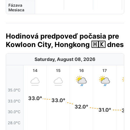
Fázava
Mesiaca
Hodinová predpoveď počasia pre
Kowloon City, Hongkong 🇭🇰 dnes
Saturday, August 08, 2026
14
15
16
17
1
35.0°C
33.0°
33.0°
33.0°C
32.0°
31.0°
31.
30.0°C
28.0°C