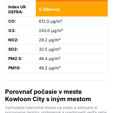
Index UK
6 (Mierna)
DEFRA:
CO:
612.0 µg/m³
O3:
243.0 µg/m³
NO2:
29.2 µg/m³
SO2:
32.5 µg/m³
PM2.5:
48.4 µg/m³
PM10:
49.2 µg/m³
Porovnať počasie v meste
Kowloon City s iným mestom
Vyhľadajte ľubovoľné mesto na svete a zobrazte si
porovnanie teploty, podmienok a predpovedí vedľa seba.