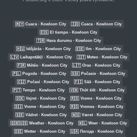
🇲🇾
🇮🇩
Cuaca · Kowloon City
Cuaca · Kowloon City
🇪🇸
El tiempo · Kowloon City
🇹🇷
Hava durumu · Kowloon City
🇭🇺
🇪🇪
Időjárás · Kowloon City
Ilm · Kowloon City
🇱🇻
🇮🇹
Laikapstākļi · Kowloon City
Meteo · Kowloon City
🇫🇷
🇱🇹
Météo · Kowloon City
Oras · Kowloon City
🇵🇱
🇸🇰
Pogoda · Kowloon City
Počasie · Kowloon City
🇨🇿
🇫🇮
Počasí · Kowloon City
Sää · Kowloon City
🇵🇹
🇻🇳
Tempo · Kowloon City
Thời tiết · Kowloon City
🇩🇰
🇷🇸
Vejret · Kowloon City
Vreme · Kowloon City
🇸🇮
🇷🇴
Vreme · Kowloon City
Vremea · Kowloon City
🇸🇪
🇳🇴
Vädret · Kowloon City
Været · Kowloon City
🇬🇧🇺🇸
🇳🇱
Weather · Kowloon City
Weer · Kowloon City
🇩🇪
🇺🇦
Wetter · Kowloon City
Погода · Kowloon City