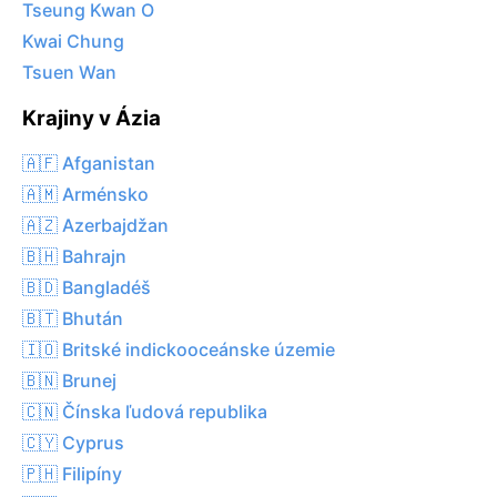
Tseung Kwan O
Kwai Chung
Tsuen Wan
Krajiny v Ázia
🇦🇫 Afganistan
🇦🇲 Arménsko
🇦🇿 Azerbajdžan
🇧🇭 Bahrajn
🇧🇩 Bangladéš
🇧🇹 Bhután
🇮🇴 Britské indickooceánske územie
🇧🇳 Brunej
🇨🇳 Čínska ľudová republika
🇨🇾 Cyprus
🇵🇭 Filipíny