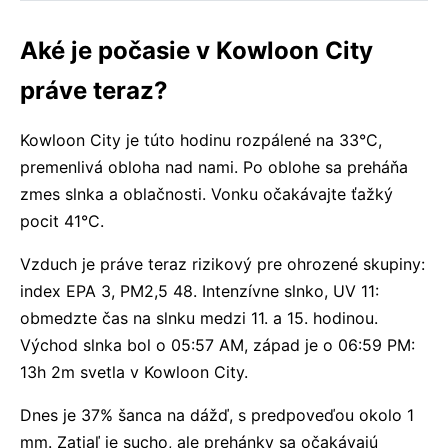
Aké je počasie v Kowloon City
práve teraz?
Kowloon City je túto hodinu rozpálené na 33°C,
premenlivá obloha nad nami. Po oblohe sa preháňa
zmes slnka a oblačnosti. Vonku očakávajte ťažký
pocit 41°C.
Vzduch je práve teraz rizikový pre ohrozené skupiny:
index EPA 3, PM2,5 48. Intenzívne slnko, UV 11:
obmedzte čas na slnku medzi 11. a 15. hodinou.
Východ slnka bol o 05:57 AM, západ je o 06:59 PM:
13h 2m svetla v Kowloon City.
Dnes je 37% šanca na dážď, s predpoveďou okolo 1
mm. Zatiaľ je sucho, ale prehánky sa očakávajú