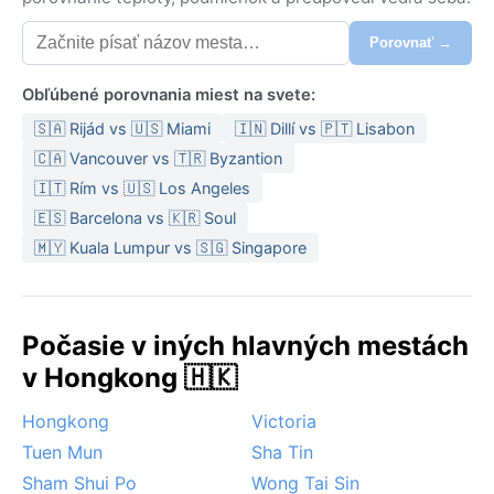
Porovnať →
Obľúbené porovnania miest na svete:
🇸🇦 Rijád vs 🇺🇸 Miami
🇮🇳 Dillí vs 🇵🇹 Lisabon
🇨🇦 Vancouver vs 🇹🇷 Byzantion
🇮🇹 Rím vs 🇺🇸 Los Angeles
🇪🇸 Barcelona vs 🇰🇷 Soul
🇲🇾 Kuala Lumpur vs 🇸🇬 Singapore
Počasie v iných hlavných mestách
v Hongkong 🇭🇰
Hongkong
Victoria
Tuen Mun
Sha Tin
Sham Shui Po
Wong Tai Sin