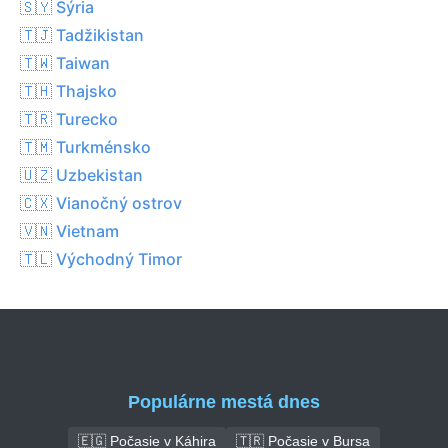
🇸🇾 Sýria
🇹🇯 Tadžikistan
🇹🇼 Taiwan
🇹🇭 Thajsko
🇹🇷 Turecko
🇹🇲 Turkménsko
🇺🇿 Uzbekistan
🇨🇽 Vianočný ostrov
🇻🇳 Vietnam
🇹🇱 Východný Timor
Populárne mestá dnes
🇪🇬 Počasie v Káhira
🇹🇷 Počasie v Bursa