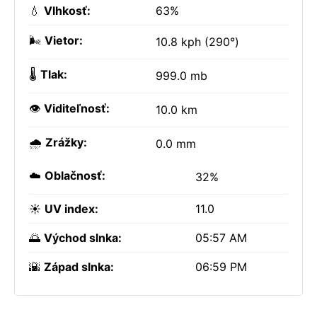
💧
Vlhkosť:
63%
🌬️
Vietor:
10.8 kph (290°)
🌡️
Tlak:
999.0 mb
👁️
Viditeľnosť:
10.0 km
🌧️
Zrážky:
0.0 mm
☁️
Oblačnosť:
32%
☀️
UV index:
11.0
🌅
Východ slnka:
05:57 AM
🌇
Západ slnka:
06:59 PM