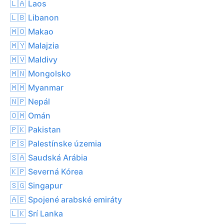
🇱🇦 Laos
🇱🇧 Libanon
🇲🇴 Makao
🇲🇾 Malajzia
🇲🇻 Maldivy
🇲🇳 Mongolsko
🇲🇲 Myanmar
🇳🇵 Nepál
🇴🇲 Omán
🇵🇰 Pakistan
🇵🇸 Palestínske územia
🇸🇦 Saudská Arábia
🇰🇵 Severná Kórea
🇸🇬 Singapur
🇦🇪 Spojené arabské emiráty
🇱🇰 Srí Lanka