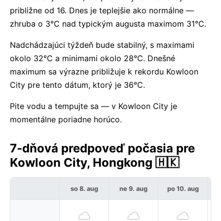
približne od 16. Dnes je teplejšie ako normálne —
zhruba o 3°C nad typickým augusta maximom 31°C.
Nadchádzajúci týždeň bude stabilný, s maximami
okolo 32°C a minimami okolo 28°C. Dnešné
maximum sa výrazne približuje k rekordu Kowloon
City pre tento dátum, ktorý je 36°C.
Pite vodu a tempujte sa — v Kowloon City je
momentálne poriadne horúco.
7-dňová predpoveď počasia pre
Kowloon City, Hongkong 🇭🇰
so 8. aug
ne 9. aug
po 10. aug
u