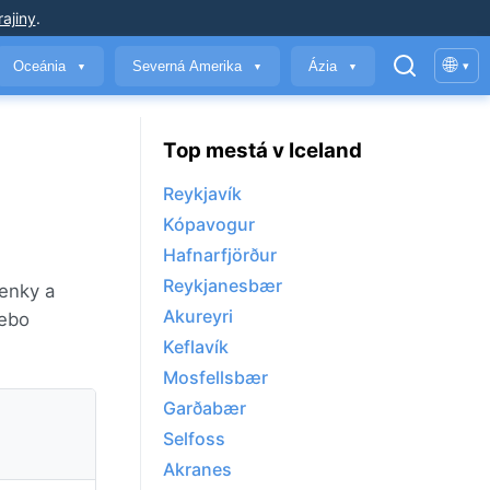
ajiny
.
🌐
Oceánia
Severná Amerika
Ázia
▾
▼
▼
▼
Top mestá v Iceland
Reykjavík
Kópavogur
Hafnarfjörður
Reykjanesbær
ienky a
Akureyri
lebo
Keflavík
Mosfellsbær
Garðabær
Selfoss
Akranes