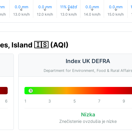
 mm
0.0 mm
0.0 mm
11% Dážď
0.0 mm
0.0 mm
↑
↑
↑
↑
↑
↑
km/h
13.0 km/h
12.0 km/h
13.0 km/h
14.0 km/h
15.0 km/h
es, Island 🇮🇸 (AQI)
Index UK DEFRA
Department for Environment, Food & Rural Affair
1
6
1
3
5
7
9
Nízka
Znečistenie ovzdušia je nízke