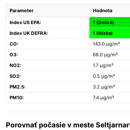
Parameter
Hodnota
Index US EPA:
1 (Dobrá)
Index UK DEFRA:
1 (Nízka)
CO:
143.0 µg/m³
O3:
68.0 µg/m³
NO2:
1.7 µg/m³
SO2:
0.5 µg/m³
PM2.5:
3.2 µg/m³
PM10:
7.4 µg/m³
Porovnať počasie v meste Seltjarna