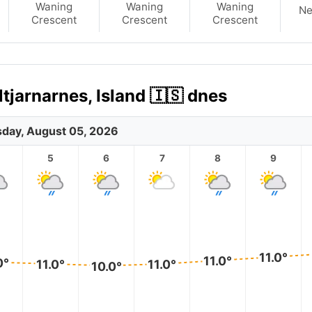
Waning
Waning
Waning
N
Crescent
Crescent
Crescent
jarnarnes, Island 🇮🇸 dnes
day, August 05, 2026
5
6
7
8
9
11.0°
11.0°
0°
11.0°
11.0°
10.0°