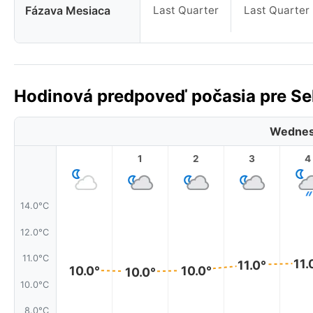
Fázava Mesiaca
Last Quarter
Last Quarter
Hodinová predpoveď počasia pre Selt
Wednes
1
2
3
4
14.0°C
12.0°C
11.0°C
11.
11.0°
10.0°
10.0°
10.0°
10.0°C
8.0°C