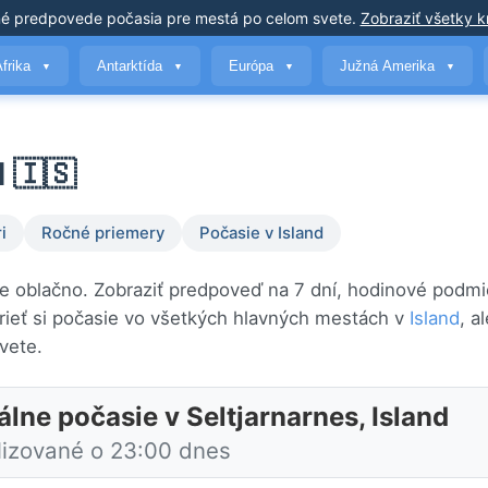
né predpovede počasia
pre mestá po celom svete
.
Zobraziť všetky kr
Afrika
Antarktída
Európa
Južná Amerika
▼
▼
▼
▼
d 🇮🇸
i
Ročné priemery
Počasie v Island
čne oblačno. Zobraziť predpoveď na 7 dní, hodinové podm
ieť si počasie vo všetkých hlavných mestách v
Island
, a
vete.
lne počasie v Seltjarnarnes, Island
lizované o 23:00 dnes