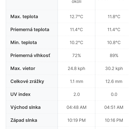
okolí
Max. teplota
12.7°C
11.8°C
Priemerná teplota
11.4°C
11.4°C
Min. teplota
10.2°C
10.8°C
Priemerná vlhkosť
72%
89%
Max. vietor
24.8 kph
30.2 kph
Celkové zrážky
1.1 mm
12.6 mm
UV index
2.0
0.0
Východ slnka
04:48 AM
04:51 AM
Západ slnka
10:19 PM
10:16 PM