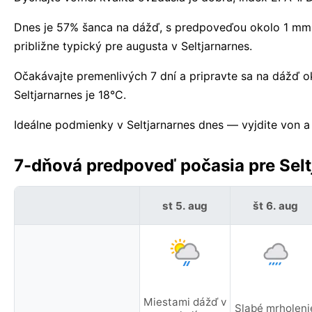
Dnes je 57% šanca na dážď, s predpoveďou okolo 1 mm. Z
približne typický pre augusta v Seltjarnarnes.
Očakávajte premenlivých 7 dní a pripravte sa na dážď 
Seltjarnarnes je 18°C.
Ideálne podmienky v Seltjarnarnes dnes — vyjdite von a u
7-dňová predpoveď počasia pre Seltj
st 5. aug
št 6. aug
Miestami dážď v
Slabé mrholeni