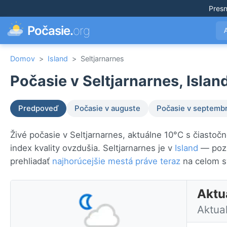
Pres
Počasie.
org
Domov
>
Island
>
Seltjarnarnes
Počasie v Seltjarnarnes, Islan
Predpoveď
Počasie v auguste
Počasie v septembr
Živé počasie v Seltjarnarnes, aktuálne 10°C s čiasto
index kvality ovzdušia. Seltjarnarnes je v
Island
— pozr
prehliadať
najhorúcejšie mestá práve teraz
na celom s
Aktuá
Aktua