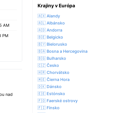
Krajiny v Európa
🇦🇽 Alandy
🇦🇱 Albánsko
5 AM
🇦🇩 Andorra
3 PM
🇧🇪 Belgicko
🇧🇾 Bielorusko
🇧🇦 Bosna a Hercegovina
🇧🇬 Bulharsko
🇨🇿 Česko
🇭🇷 Chorvátsko
🇲🇪 Čierna Hora
🇩🇰 Dánsko
🇪🇪 Estónsko
hou nad
🇫🇴 Faerské ostrovy
🇫🇮 Fínsko