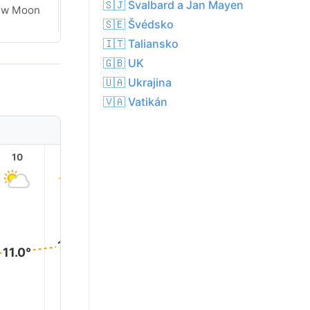
🇸🇯 Svalbard a Jan Mayen
ew Moon
New Moon
🇸🇪 Švédsko
🇮🇹 Taliansko
🇬🇧 UK
🇺🇦 Ukrajina
🇻🇦 Vatikán
10
11
12
13
14
15
13.0°
12.0°
12.0°
12.0°
12.0°
11.0°