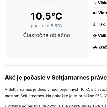
💧
Vlhk
10.5°C
🌬️
Viet
🌡️
Tlak:
pocit ako 8.6°C
Čiastočne oblačno
👁️
Vidi
🌧️
Zráž
Aké je počasie v Seltjarnarnes práve
V Seltjarnarnes je dnes v noci príjemných 10°C, s čias
mestom Seltjarnarnes. Na pokožke je to približne 9°C. V
Dýchajte voľne: kvalita ovzdušia je dobrá, index EPA 1.