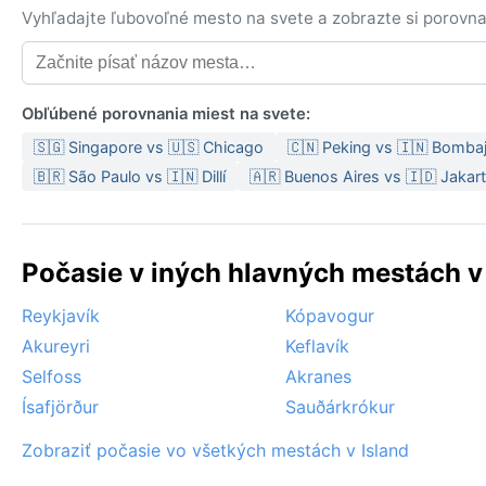
Vyhľadajte ľubovoľné mesto na svete a zobrazte si porovna
Obľúbené porovnania miest na svete:
🇸🇬 Singapore vs 🇺🇸 Chicago
🇨🇳 Peking vs 🇮🇳 Bomba
🇧🇷 São Paulo vs 🇮🇳 Dillí
🇦🇷 Buenos Aires vs 🇮🇩 Jakar
Počasie v iných hlavných mestách v 
Reykjavík
Kópavogur
Akureyri
Keflavík
Selfoss
Akranes
Ísafjörður
Sauðárkrókur
Zobraziť počasie vo všetkých mestách v Island