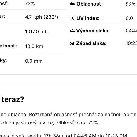
osť:
72%
☁️
Oblačnosť:
53%
or:
4.7 kph (233°)
☀️
UV index:
0.0
🌅
Východ slnka:
04:4
1017.0 mb
🌇
Západ slnka:
10:2
teľnosť:
10.0 km
ky:
0.0 mm
 teraz?
točne oblačno. Roztrhaná oblačnosť prechádza nočnou oblo
zduch je surový a vlhký, vlhkosť je na 72%.
 Dnes je veľa svetla, 17h 38m, od 04:45 AM do 10:23 PM.