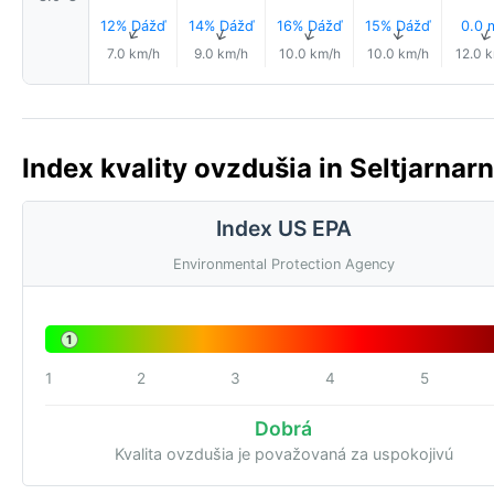
12% Dážď
14% Dážď
16% Dážď
15% Dážď
0.0
↑
↑
↑
↑
7.0 km/h
9.0 km/h
10.0 km/h
10.0 km/h
12.0 
Index kvality ovzdušia in Seltjarnarn
Index US EPA
Environmental Protection Agency
1
1
2
3
4
5
Dobrá
Kvalita ovzdušia je považovaná za uspokojivú