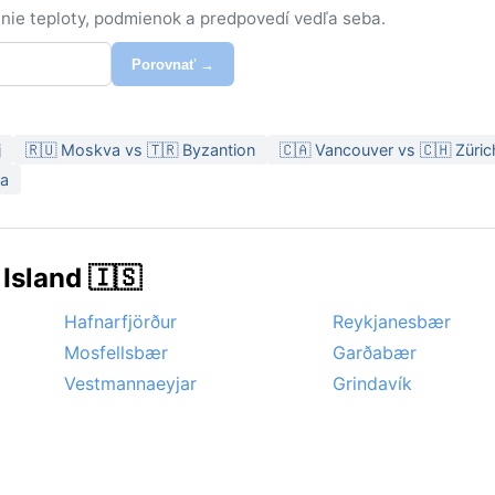
nie teploty, podmienok a predpovedí vedľa seba.
Porovnať →
j
🇷🇺 Moskva vs 🇹🇷 Byzantion
🇨🇦 Vancouver vs 🇨🇭 Züric
ta
Island 🇮🇸
Hafnarfjörður
Reykjanesbær
Mosfellsbær
Garðabær
Vestmannaeyjar
Grindavík