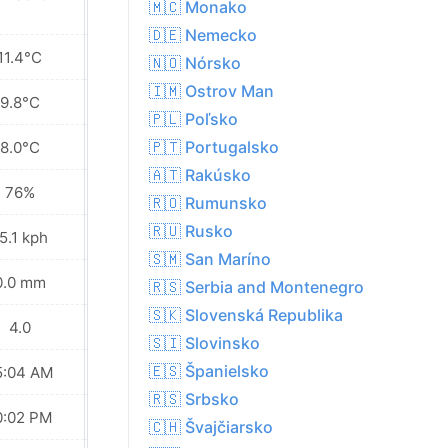
🇲🇨 Monako
🇩🇪 Nemecko
11.4°C
11.9°C
🇳🇴 Nórsko
🇮🇲 Ostrov Man
9.8°C
10.9°C
🇵🇱 Poľsko
🇵🇹 Portugalsko
8.0°C
9.3°C
🇦🇹 Rakúsko
76%
75%
🇷🇴 Rumunsko
🇷🇺 Rusko
5.1 kph
31.7 kph
🇸🇲 San Maríno
0.0 mm
1.3 mm
🇷🇸 Serbia and Montenegro
🇸🇰 Slovenská Republika
4.0
4.0
🇸🇮 Slovinsko
🇪🇸 Španielsko
5:04 AM
05:07 AM
🇷🇸 Srbsko
0:02 PM
09:59 PM
🇨🇭 Švajčiarsko