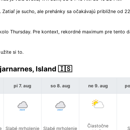
atiaľ je sucho, ale prehánky sa očakávajú približne od 22
okolo Thursday. Pre kontext, rekordné maximum pre tento 
žite si to.
arnarnes, Island 🇮🇸
pi 7. aug
so 8. aug
ne 9. aug
po
Čiastočne
e
Slabé mrholenie
Slabé mrholenie
S