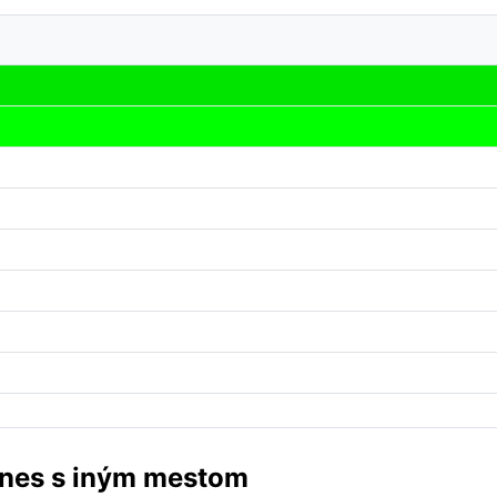
rnes s iným mestom