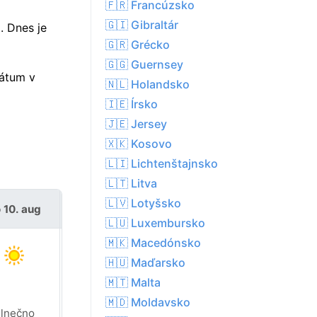
🇫🇷 Francúzsko
🇬🇮 Gibraltár
. Dnes je
🇬🇷 Grécko
🇬🇬 Guernsey
dátum v
🇳🇱 Holandsko
🇮🇪 Írsko
🇯🇪 Jersey
🇽🇰 Kosovo
🇱🇮 Lichtenštajnsko
🇱🇹 Litva
🇱🇻 Lotyšsko
 10. aug
ut 11. aug
🇱🇺 Luxembursko
🇲🇰 Macedónsko
🇭🇺 Maďarsko
🇲🇹 Malta
🇲🇩 Moldavsko
lnečno
Oblačno