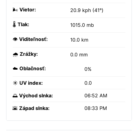
🌬️
Vietor:
20.9 kph (41°)
🌡️
Tlak:
1015.0 mb
👁️
Viditeľnosť:
10.0 km
🌧️
Zrážky:
0.0 mm
☁️
Oblačnosť:
0%
☀️
UV index:
0.0
🌅
Východ slnka:
06:52 AM
🌇
Západ slnka:
08:33 PM