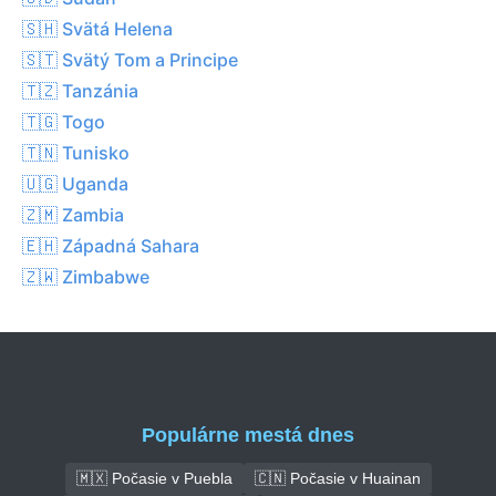
🇸🇭 Svätá Helena
🇸🇹 Svätý Tom a Principe
🇹🇿 Tanzánia
🇹🇬 Togo
🇹🇳 Tunisko
🇺🇬 Uganda
🇿🇲 Zambia
🇪🇭 Západná Sahara
🇿🇼 Zimbabwe
Populárne mestá dnes
🇲🇽 Počasie v Puebla
🇨🇳 Počasie v Huainan