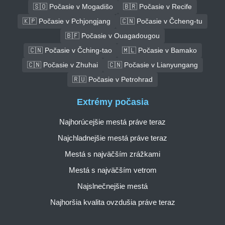
🇸🇴 Počasie v Mogadišo
🇧🇷 Počasie v Recife
🇰🇵 Počasie v Pchjongjang
🇨🇳 Počasie v Čcheng-tu
🇧🇫 Počasie v Ouagadougou
🇨🇳 Počasie v Čching-tao
🇲🇱 Počasie v Bamako
🇨🇳 Počasie v Zhuhai
🇨🇳 Počasie v Lianyungang
🇷🇺 Počasie v Petrohrad
Extrémy počasia
Najhorúcejšie mestá práve teraz
Najchladnejšie mestá práve teraz
Mestá s najväčším zrážkami
Mestá s najväčším vetrom
Najslnečnejšie mestá
Najhoršia kvalita ovzdušia práve teraz