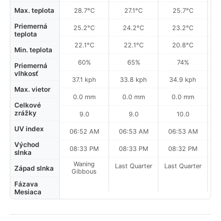
Max. teplota
28.7°C
27.1°C
25.7°C
Priemerná
25.2°C
24.2°C
23.2°C
teplota
22.1°C
22.1°C
20.8°C
Min. teplota
60%
65%
74%
Priemerná
vlhkosť
37.1 kph
33.8 kph
34.9 kph
Max. vietor
0.0 mm
0.0 mm
0.0 mm
Celkové
zrážky
9.0
9.0
10.0
UV index
06:52 AM
06:53 AM
06:53 AM
0
Východ
08:33 PM
08:33 PM
08:32 PM
slnka
Waning
Last Quarter
Last Quarter
La
Západ slnka
Gibbous
Fázava
Mesiaca