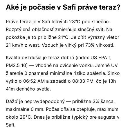
Aké je počasie v Safi práve teraz?
Práve teraz je v Safi letných 23°C pod slnečno.
Rozptýlená oblačnosť zmierňuje slnečný svit. Na
pokožke je to približne 21°C. Je cítiť výrazný vietor
21 km/h z west. Vzduch je vlhký pri 73% vlhkosti.
Kvalita ovzdušia je teraz dobrá (index US EPA 1,
PM2.5 10) — vhodné na cvičenie vonku. Jemné UV
žiarenie 0 znamená minimálne riziko spálenia. Slnko
vyšlo o 06:52 AM a zapadá o 08:33 PM, čo je 13h
41m denného svetla.
Dážď je nepravdepodobný — približne 3% šanca,
maximálne 0 mm. Počas dňa sa otepľuje, maximum
okolo 29°C. Dnes je približne typický pre augusta v
Safi.