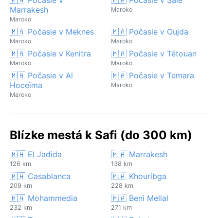
Marrakesh
Maroko
Maroko
🇲🇦 Počasie v Meknes
🇲🇦 Počasie v Oujda
Maroko
Maroko
🇲🇦 Počasie v Kenitra
🇲🇦 Počasie v Tétouan
Maroko
Maroko
🇲🇦 Počasie v Al
🇲🇦 Počasie v Temara
Hoceïma
Maroko
Maroko
Blízke mestá k Safi (do 300 km)
🇲🇦 El Jadida
🇲🇦 Marrakesh
126 km
138 km
🇲🇦 Casablanca
🇲🇦 Khouribga
209 km
228 km
🇲🇦 Mohammedia
🇲🇦 Beni Mellal
232 km
271 km