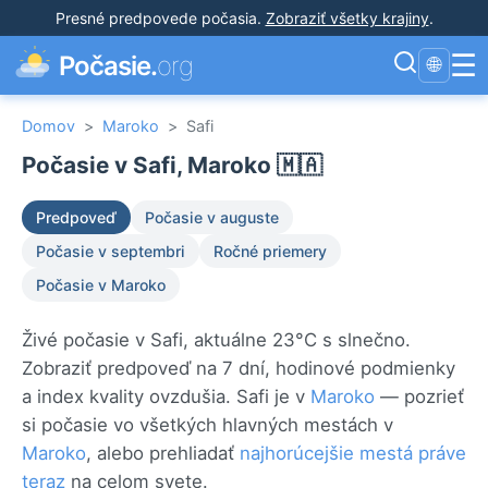
Presné predpovede počasia
.
Zobraziť všetky krajiny
.
☰
Počasie.
org
🌐
Domov
>
Maroko
>
Safi
Počasie v Safi, Maroko 🇲🇦
Predpoveď
Počasie v auguste
Počasie v septembri
Ročné priemery
Počasie v Maroko
Živé počasie v Safi, aktuálne 23°C s slnečno.
Zobraziť predpoveď na 7 dní, hodinové podmienky
a index kvality ovzdušia. Safi je v
Maroko
— pozrieť
si počasie vo všetkých hlavných mestách v
Maroko
, alebo prehliadať
najhorúcejšie mestá práve
teraz
na celom svete.