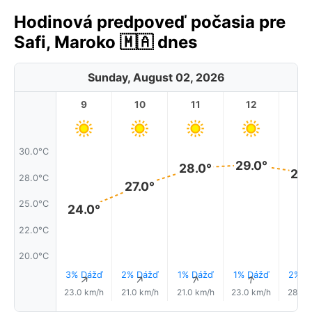
Hodinová predpoveď počasia pre
Safi, Maroko 🇲🇦 dnes
Sunday, August 02, 2026
9
10
11
12
1
30.0°C
29.0°
28.0°
28.
28.0°C
27.0°
25.0°C
24.0°
22.0°C
20.0°C
3% Dážď
2% Dážď
1% Dážď
1% Dážď
2% D
↑
↑
↑
↑
↑
23.0 km/h
21.0 km/h
21.0 km/h
23.0 km/h
28.0 