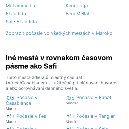
Mohammedia
Khouribga
El Jadida
Beni Mellal
Salé Al Jadida
Zobraziť počasie vo všetkých mestách v Maroko
Iné mestá v rovnakom časovom
pásme ako Safi
Tieto mestá zdieľajú miestny čas Safi
(Africa/Casablanca) — užitočné pri plánovaní hovorov
alebo porovnávaní denného svetla.
🇲🇦 Počasie v
🇲🇦 Počasie v Rabat
Casablanca
Maroko
Maroko
🇲🇦 Počasie v Fes
🇲🇦 Počasie v Tangier
Maroko
Maroko
🇲🇦 Počasie v
🇲🇦 Počasie v Salé