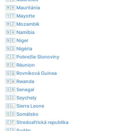
🇲🇷 Mauritánia
🇾🇹 Mayotte
🇲🇿 Mozambik
🇳🇦 Namíbia
🇳🇪 Niger
🇳🇬 Nigéria
🇨🇮 Pobrežie Slonoviny
🇷🇪 Réunion
🇬🇶 Rovníková Guinea
🇷🇼 Rwanda
🇸🇳 Senegal
🇸🇨 Seychely
🇸🇱 Sierra Leone
🇸🇴 Somálsko
🇨🇫 Stredoafrická republika
🇸🇩 Sudán