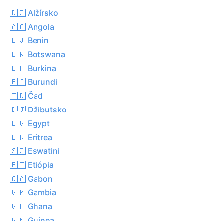
🇩🇿 Alžírsko
🇦🇴 Angola
🇧🇯 Benin
🇧🇼 Botswana
🇧🇫 Burkina
🇧🇮 Burundi
🇹🇩 Čad
🇩🇯 Džibutsko
🇪🇬 Egypt
🇪🇷 Eritrea
🇸🇿 Eswatini
🇪🇹 Etiópia
🇬🇦 Gabon
🇬🇲 Gambia
🇬🇭 Ghana
🇬🇳 Guinea