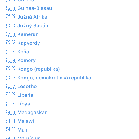
🇬🇼 Guinea-Bissau
🇿🇦 Južná Afrika
🇸🇸 Južný Sudán
🇨🇲 Kamerun
🇨🇻 Kapverdy
🇰🇪 Keňa
🇰🇲 Komory
🇨🇬 Kongo (republika)
🇨🇩 Kongo, demokratická republika
🇱🇸 Lesotho
🇱🇷 Libéria
🇱🇾 Líbya
🇲🇬 Madagaskar
🇲🇼 Malawi
🇲🇱 Mali
🇲🇺 Maurícius