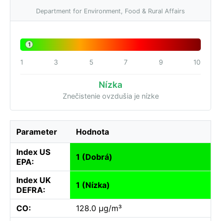
Department for Environment, Food & Rural Affairs
1
1
3
5
7
9
10
Nízka
Znečistenie ovzdušia je nízke
Parameter
Hodnota
Index US
1 (Dobrá)
EPA:
Index UK
1 (Nízka)
DEFRA:
CO:
128.0 µg/m³