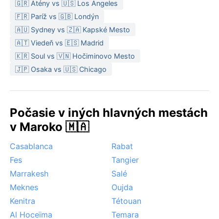
🇬🇷 Atény vs 🇺🇸 Los Angeles
🇫🇷 Paríž vs 🇬🇧 Londýn
🇦🇺 Sydney vs 🇿🇦 Kapské Mesto
🇦🇹 Viedeň vs 🇪🇸 Madrid
🇰🇷 Soul vs 🇻🇳 Hočiminovo Mesto
🇯🇵 Osaka vs 🇺🇸 Chicago
Počasie v iných hlavných mestách
v Maroko 🇲🇦
Casablanca
Rabat
Fes
Tangier
Marrakesh
Salé
Meknes
Oujda
Kenitra
Tétouan
Al Hoceïma
Temara