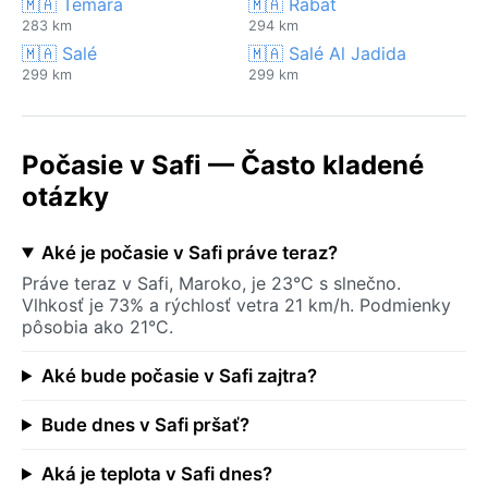
🇲🇦 Temara
🇲🇦 Rabat
283 km
294 km
🇲🇦 Salé
🇲🇦 Salé Al Jadida
299 km
299 km
Počasie v Safi — Často kladené
otázky
Aké je počasie v Safi práve teraz?
Práve teraz v Safi, Maroko, je 23°C s slnečno.
Vlhkosť je 73% a rýchlosť vetra 21 km/h. Podmienky
pôsobia ako 21°C.
Aké bude počasie v Safi zajtra?
Bude dnes v Safi pršať?
Aká je teplota v Safi dnes?