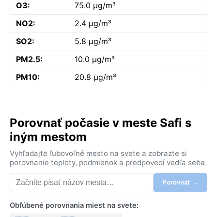
O3:
75.0 µg/m³
NO2:
2.4 µg/m³
SO2:
5.8 µg/m³
PM2.5:
10.0 µg/m³
PM10:
20.8 µg/m³
Porovnať počasie v meste Safi s
iným mestom
Vyhľadajte ľubovoľné mesto na svete a zobrazte si
porovnanie teploty, podmienok a predpovedí vedľa seba.
Porovnať →
Obľúbené porovnania miest na svete: