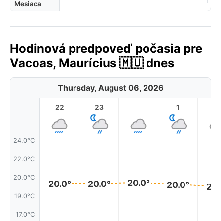
Mesiaca
Hodinová predpoveď počasia pre
Vacoas, Maurícius 🇲🇺 dnes
Thursday, August 06, 2026
22
23
1
2
24.0°C
22.0°C
20.0°C
20.0°
20.0°
20.0°
20.0°
20.
19.0°C
17.0°C