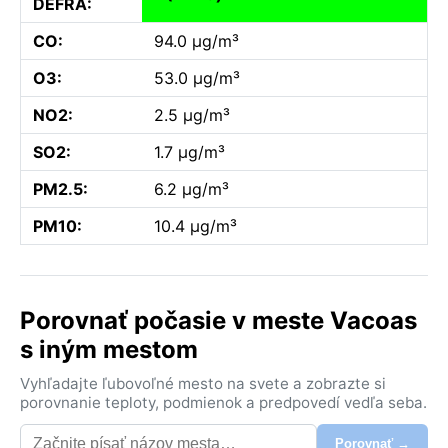
DEFRA:
CO:
94.0 µg/m³
O3:
53.0 µg/m³
NO2:
2.5 µg/m³
SO2:
1.7 µg/m³
PM2.5:
6.2 µg/m³
PM10:
10.4 µg/m³
Porovnať počasie v meste Vacoas
s iným mestom
Vyhľadajte ľubovoľné mesto na svete a zobrazte si
porovnanie teploty, podmienok a predpovedí vedľa seba.
Porovnať →