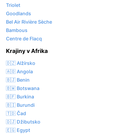
Triolet
Goodlands
Bel Air Rivière Sèche
Bambous
Centre de Flacq
Krajiny v Afrika
🇩🇿 Alžírsko
🇦🇴 Angola
🇧🇯 Benin
🇧🇼 Botswana
🇧🇫 Burkina
🇧🇮 Burundi
🇹🇩 Čad
🇩🇯 Džibutsko
🇪🇬 Egypt