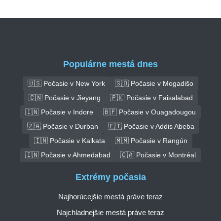
Populárne mestá dnes
🇺🇸 Počasie v New York
🇸🇴 Počasie v Mogadišo
🇨🇳 Počasie v Jieyang
🇵🇰 Počasie v Faisalabad
🇮🇳 Počasie v Indore
🇧🇫 Počasie v Ouagadougou
🇿🇦 Počasie v Durban
🇪🇹 Počasie v Addis Abeba
🇮🇳 Počasie v Kalkata
🇲🇲 Počasie v Rangún
🇮🇳 Počasie v Ahmedabad
🇨🇦 Počasie v Montréal
Extrémy počasia
Najhorúcejšie mestá práve teraz
Najchladnejšie mestá práve teraz