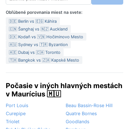
Obľúbené porovnania miest na svete:
🇩🇪 Berlin vs 🇪🇬 Káhira
🇨🇳 Šanghaj vs 🇳🇿 Auckland
🇩🇰 Kodaň vs 🇻🇳 Hočiminovo Mesto
🇦🇺 Sydney vs 🇹🇷 Byzantion
🇦🇪 Dubaj vs 🇨🇦 Toronto
🇹🇭 Bangkok vs 🇿🇦 Kapské Mesto
Počasie v iných hlavných mestách
v Maurícius 🇲🇺
Port Louis
Beau Bassin-Rose Hill
Curepipe
Quatre Bornes
Triolet
Goodlands