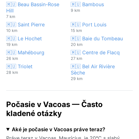
🇲🇺 Beau Bassin-Rose
🇲🇺 Bambous
Hill
9 km
7 km
🇲🇺 Saint Pierre
🇲🇺 Port Louis
10 km
15 km
🇲🇺 Le Hochet
🇲🇺 Baie du Tombeau
19 km
20 km
🇲🇺 Mahébourg
🇲🇺 Centre de Flacq
26 km
27 km
🇲🇺 Triolet
🇲🇺 Bel Air Rivière
Sèche
28 km
29 km
Počasie v Vacoas — Často
kladené otázky
Aké je počasie v Vacoas práve teraz?
Práve teraz v Vacoas, Maurícius, je 20°C s slabý