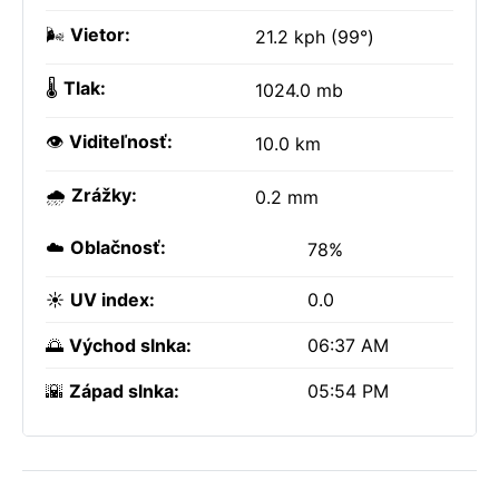
🌬️
Vietor:
21.2 kph (99°)
🌡️
Tlak:
1024.0 mb
👁️
Viditeľnosť:
10.0 km
🌧️
Zrážky:
0.2 mm
☁️
Oblačnosť:
78%
☀️
UV index:
0.0
🌅
Východ slnka:
06:37 AM
🌇
Západ slnka:
05:54 PM