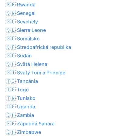
🇷🇼 Rwanda
🇸🇳 Senegal
🇸🇨 Seychely
🇸🇱 Sierra Leone
🇸🇴 Somálsko
🇨🇫 Stredoafrická republika
🇸🇩 Sudán
🇸🇭 Svätá Helena
🇸🇹 Svätý Tom a Principe
🇹🇿 Tanzánia
🇹🇬 Togo
🇹🇳 Tunisko
🇺🇬 Uganda
🇿🇲 Zambia
🇪🇭 Západná Sahara
🇿🇼 Zimbabwe