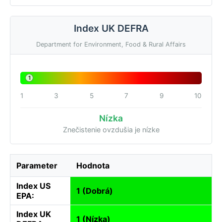
Index UK DEFRA
Department for Environment, Food & Rural Affairs
1
1
3
5
7
9
10
Nízka
Znečistenie ovzdušia je nízke
Parameter
Hodnota
Index US
1 (Dobrá)
EPA:
Index UK
1 (Nízka)