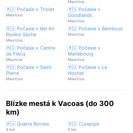
Maurícius
🇲🇺 Počasie v Triolet
🇲🇺 Počasie v
Goodlands
Maurícius
Maurícius
🇲🇺 Počasie v Bel Air
🇲🇺 Počasie v Bambous
Rivière Sèche
Maurícius
Maurícius
🇲🇺 Počasie v Centre
🇲🇺 Počasie v
de Flacq
Mahébourg
Maurícius
Maurícius
🇲🇺 Počasie v Saint
🇲🇺 Počasie v Le
Pierre
Hochet
Maurícius
Maurícius
Blízke mestá k Vacoas (do 300
km)
🇲🇺 Quatre Bornes
🇲🇺 Curepipe
4 km
5 km