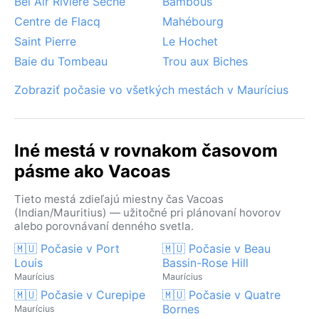
Bel Air Rivière Sèche
Bambous
Centre de Flacq
Mahébourg
Saint Pierre
Le Hochet
Baie du Tombeau
Trou aux Biches
Zobraziť počasie vo všetkých mestách v Maurícius
Iné mestá v rovnakom časovom
pásme ako Vacoas
Tieto mestá zdieľajú miestny čas Vacoas
(Indian/Mauritius) — užitočné pri plánovaní hovorov
alebo porovnávaní denného svetla.
🇲🇺 Počasie v Port
🇲🇺 Počasie v Beau
Louis
Bassin-Rose Hill
Maurícius
Maurícius
🇲🇺 Počasie v Curepipe
🇲🇺 Počasie v Quatre
Bornes
Maurícius