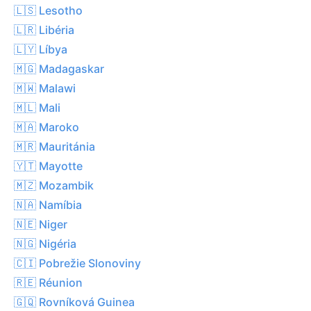
🇱🇸 Lesotho
🇱🇷 Libéria
🇱🇾 Líbya
🇲🇬 Madagaskar
🇲🇼 Malawi
🇲🇱 Mali
🇲🇦 Maroko
🇲🇷 Mauritánia
🇾🇹 Mayotte
🇲🇿 Mozambik
🇳🇦 Namíbia
🇳🇪 Niger
🇳🇬 Nigéria
🇨🇮 Pobrežie Slonoviny
🇷🇪 Réunion
🇬🇶 Rovníková Guinea