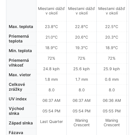
Miestami dážď
Miestami dážď
Miestami dážď
Mie
v okolí
v okolí
v okolí
Max. teplota
23.8°C
22.8°C
22.5°C
Priemerná
21.0°C
20.6°C
20.3°C
teplota
18.9°C
19.3°C
18.9°C
Min. teplota
72%
72%
72%
Priemerná
vlhkosť
24.8 kph
25.6 kph
25.9 kph
Max. vietor
1.8 mm
1.7 mm
0.6 mm
Celkové
zrážky
8.0
8.0
8.0
UV index
06:37 AM
06:37 AM
06:36 AM
0
Východ
05:54 PM
05:54 PM
05:55 PM
slnka
Waning
Waning
Last Quarter
Západ slnka
Crescent
Crescent
Fázava