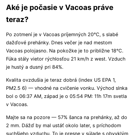
Aké je počasie v Vacoas práve
teraz?
Po zotmení je v Vacoas príjemných 20°C, s slabé
dažďové prehánky. Dnes večer je nad mestom
Vacoas polojasno. Na pokožke je to približne 18°C.
Fúka stály vietor rýchlosťou 21 km/h z west. Vzduch
je hustý a dusný pri 84%.
Kvalita ovzdušia je teraz dobrá (index US EPA 1,
PM2.5 6) — vhodné na cvičenie vonku. Východ slnka
bol o 06:37 AM, západ je o 05:54 PM: 11h 17m svetla
v Vacoas.
Majte sa na pozore — 57% šanca na prehánky, až do
2 mm. Dážď by mal ustáť okolo later, s príchodom
suchšieho vzduchu. To je presne v súlade s obvyklým