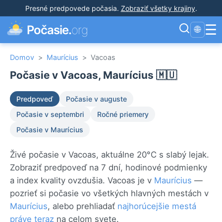
Presné predpovede počasia
.
Zobraziť všetky krajiny
.
☰
Počasie.
org
🌐
Domov
>
Maurícius
>
Vacoas
Počasie v Vacoas, Maurícius 🇲🇺
Predpoveď
Počasie v auguste
Počasie v septembri
Ročné priemery
Počasie v Maurícius
Živé počasie v Vacoas, aktuálne 20°C s slabý lejak.
Zobraziť predpoveď na 7 dní, hodinové podmienky
a index kvality ovzdušia. Vacoas je v
Maurícius
—
pozrieť si počasie vo všetkých hlavných mestách v
Maurícius
, alebo prehliadať
najhorúcejšie mestá
práve teraz
na celom svete.