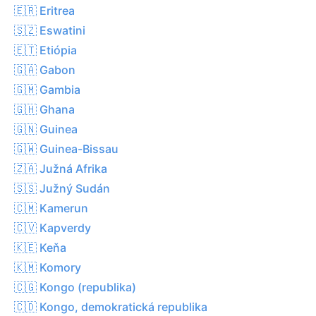
🇪🇷 Eritrea
🇸🇿 Eswatini
🇪🇹 Etiópia
🇬🇦 Gabon
🇬🇲 Gambia
🇬🇭 Ghana
🇬🇳 Guinea
🇬🇼 Guinea-Bissau
🇿🇦 Južná Afrika
🇸🇸 Južný Sudán
🇨🇲 Kamerun
🇨🇻 Kapverdy
🇰🇪 Keňa
🇰🇲 Komory
🇨🇬 Kongo (republika)
🇨🇩 Kongo, demokratická republika