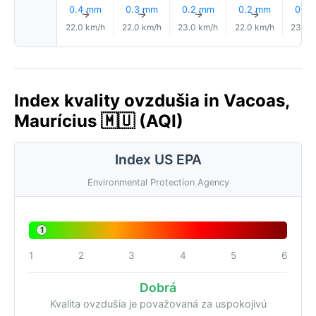
0.4 mm
0.3 mm
0.2 mm
0.2 mm
0.3
↑
↑
↑
↑
22.0 km/h
22.0 km/h
23.0 km/h
22.0 km/h
23.0 
Index kvality ovzdušia in Vacoas,
Maurícius 🇲🇺 (AQI)
Index US EPA
Environmental Protection Agency
1
1
2
3
4
5
6
Dobrá
Kvalita ovzdušia je považovaná za uspokojivú