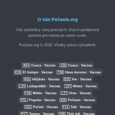
O nás Počasie.org
Váš spoľahlivý zdroj presných, živých predpovedí
počasia pre mestá po celom svete.
Počasie.org © 2026. Všetky práva vyhradené.
🇲🇾
🇮🇩
Cuaca · Vacoas
Cuaca · Vacoas
🇪🇸
🇹🇷
El tiempo · Vacoas
Hava durumu · Vacoas
🇭🇺
🇪🇪
Időjárás · Vacoas
Ilm · Vacoas
🇱🇻
🇮🇹
Laikapstākļi · Vacoas
Meteo · Vacoas
🇫🇷
🇱🇹
Météo · Vacoas
Oras · Vacoas
🇵🇱
🇸🇰
Pogoda · Vacoas
Počasie · Vacoas
🇨🇿
🇫🇮
Počasí · Vacoas
Sää · Vacoas
🇵🇹
🇻🇳
Tempo · Vacoas
Thời tiết · Vacoas