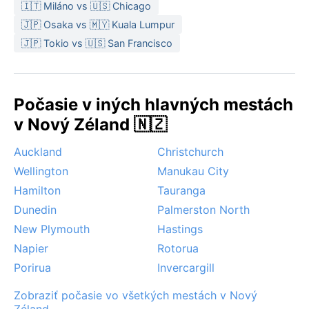
🇮🇹 Miláno vs 🇺🇸 Chicago
prekvapiť aj v lete.
🇯🇵 Osaka vs 🇲🇾 Kuala Lumpur
Najlepším obdobím na návštevu z hľadiska počasia je
🇯🇵 Tokio vs 🇺🇸 San Francisco
neskorá jar až začiatok jesene (október až apríl), keď
sú teploty príjemné a dni dlhšie. Z nápadných javov
stojí za zmienku silný vietor, ktorý sa do údolia občas
Počasie v iných hlavných mestách
preženie z Cookovho prielivu – miestni ho volajú
v Nový Zéland 🇳🇿
„Wellington wind“. Sneh je v nízkej nadmorskej výške
vzácnosťou, no na okolitých kopcoch sa občas objaví.
Auckland
Christchurch
Hurikány ani monzúny sa tu nevyskytujú, no frontálne
Wellington
Manukau City
systémy z Tasmanovho mora prinášajú intenzívne, ale
krátkodobé zrážky.
Hamilton
Tauranga
Dunedin
Palmerston North
New Plymouth
Hastings
Napier
Rotorua
Porirua
Invercargill
Zobraziť počasie vo všetkých mestách v Nový
Zéland