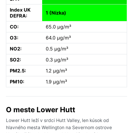
Index UK
1 (Nízka)
DEFRA:
CO:
65.0 µg/m³
O3:
64.0 µg/m³
NO2:
0.5 µg/m³
SO2:
0.3 µg/m³
PM2.5:
1.2 µg/m³
PM10:
1.9 µg/m³
O meste Lower Hutt
Lower Hutt leží v srdci Hutt Valley, len kúsok od
hlavného mesta Wellington na Severnom ostrove