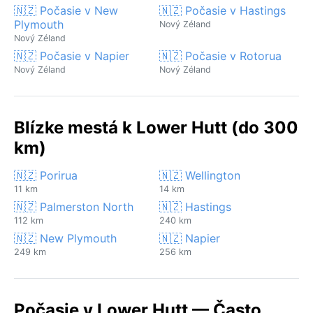
🇳🇿 Počasie v New
🇳🇿 Počasie v Hastings
Plymouth
Nový Zéland
Nový Zéland
🇳🇿 Počasie v Napier
🇳🇿 Počasie v Rotorua
Nový Zéland
Nový Zéland
Blízke mestá k Lower Hutt (do 300
km)
🇳🇿 Porirua
🇳🇿 Wellington
11 km
14 km
🇳🇿 Palmerston North
🇳🇿 Hastings
112 km
240 km
🇳🇿 New Plymouth
🇳🇿 Napier
249 km
256 km
Počasie v Lower Hutt — Často