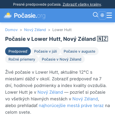
Presné predpovede počasia
.
Zobraziť všetky krajiny
.
☰
Počasie.
org
🌐
Domov
>
Nový Zéland
>
Lower Hutt
Počasie v Lower Hutt, Nový Zéland 🇳🇿
Predpoveď
Počasie v júli
Počasie v auguste
Ročné priemery
Počasie v Nový Zéland
Živé počasie v Lower Hutt, aktuálne 12°C s
miestami dážď v okolí. Zobraziť predpoveď na 7
dní, hodinové podmienky a index kvality ovzdušia.
Lower Hutt je v
Nový Zéland
— pozrieť si počasie
vo všetkých hlavných mestách v
Nový Zéland
,
alebo prehliadať
najhorúcejšie mestá práve teraz
na
celom svete.