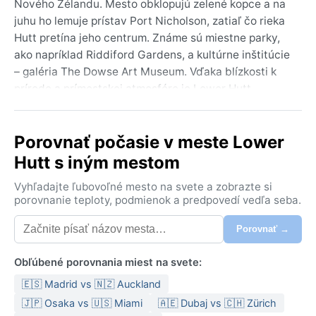
Nového Zélandu. Mesto obklopujú zelené kopce a na
juhu ho lemuje prístav Port Nicholson, zatiaľ čo rieka
Hutt pretína jeho centrum. Známe sú miestne parky,
ako napríklad Riddiford Gardens, a kultúrne inštitúcie
– galéria The Dowse Art Museum. Vďaka blízkosti k
prírode a prímestskej atmosfére je Lower Hutt
obľúbeným útočiskom tých, ktorí hľadajú pokojnejšie
tempo, no zároveň chcú mať na dosah veľkomestské
Porovnať počasie v meste Lower
vymoženosti Wellingtonu.
Hutt s iným mestom
Podľa Köppenovej klasifikácie patrí Lower Hutt do
oceánskeho podnebného pásma Cfb. Letá (december
Vyhľadajte ľubovoľné mesto na svete a zobrazte si
až február) sú mierne teplé, s priemernými maximami
porovnanie teploty, podmienok a predpovedí vedľa seba.
okolo 20 °C, a zimy (jún až august) chladné a vlhké, s
Porovnať →
teplotami medzi 6 a 12 °C. Zrážky sú rozložené
pomerne rovnomerne počas celého roka – ani mesiac
Obľúbené porovnania miest na svete:
nie je výrazne suchý. Vlhkosť býva zvýšená, najmä v
zime, keď sa častejšie vyskytuje hustá ranná hmla v
🇪🇸 Madrid vs 🇳🇿 Auckland
údolí. Pri balení netreba zabudnúť na nepremokavú
🇯🇵 Osaka vs 🇺🇸 Miami
🇦🇪 Dubaj vs 🇨🇭 Zürich
bundu a vrstvené oblečenie – vietor a dážď dokážu