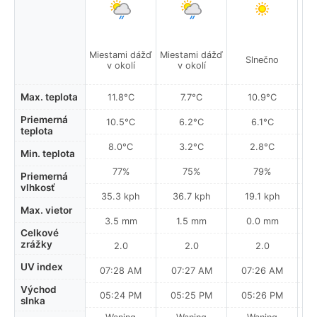
Miestami dážď
Miestami dážď
Slnečno
v okolí
v okolí
Max. teplota
11.8°C
7.7°C
10.9°C
Priemerná
10.5°C
6.2°C
6.1°C
teplota
8.0°C
3.2°C
2.8°C
Min. teplota
77%
75%
79%
Priemerná
vlhkosť
35.3 kph
36.7 kph
19.1 kph
Max. vietor
3.5 mm
1.5 mm
0.0 mm
Celkové
zrážky
2.0
2.0
2.0
UV index
07:28 AM
07:27 AM
07:26 AM
Východ
05:24 PM
05:25 PM
05:26 PM
slnka