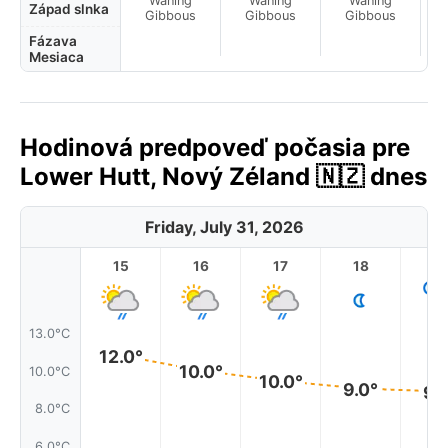
Waning
Waning
Waning
La
Západ slnka
Gibbous
Gibbous
Gibbous
Fázava
Mesiaca
Hodinová predpoveď počasia pre
Lower Hutt, Nový Zéland 🇳🇿 dnes
Friday, July 31, 2026
15
16
17
18
1
13.0°C
12.0°
10.0°
10.0°C
10.0°
9.0°
9.
8.0°C
6.0°C