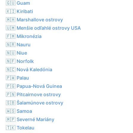
🇬🇺 Guam
🇰🇮 Kiribati
🇲🇭 Marshallove ostrovy
🇺🇲 Menšie odľahlé ostrovy USA
🇫🇲 Mikronézia
🇳🇷 Nauru
🇳🇺 Niue
🇳🇫 Norfolk
🇳🇨 Nová Kaledónia
🇵🇼 Palau
🇵🇬 Papua-Nová Guinea
🇵🇳 Pitcairnove ostrovy
🇸🇧 Šalamúnove ostrovy
🇼🇸 Samoa
🇲🇵 Severné Mariány
🇹🇰 Tokelau