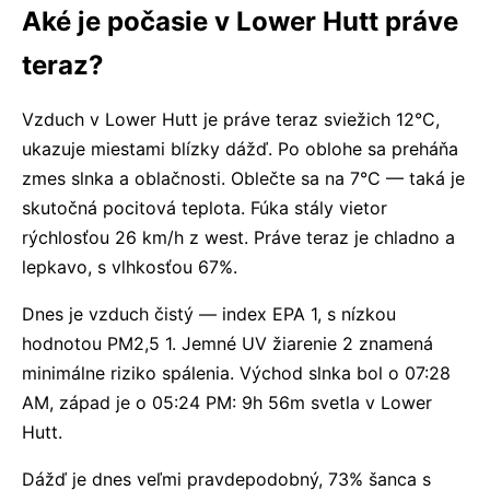
Aké je počasie v Lower Hutt práve
teraz?
Vzduch v Lower Hutt je práve teraz sviežich 12°C,
ukazuje miestami blízky dážď. Po oblohe sa preháňa
zmes slnka a oblačnosti. Oblečte sa na 7°C — taká je
skutočná pocitová teplota. Fúka stály vietor
rýchlosťou 26 km/h z west. Práve teraz je chladno a
lepkavo, s vlhkosťou 67%.
Dnes je vzduch čistý — index EPA 1, s nízkou
hodnotou PM2,5 1. Jemné UV žiarenie 2 znamená
minimálne riziko spálenia. Východ slnka bol o 07:28
AM, západ je o 05:24 PM: 9h 56m svetla v Lower
Hutt.
Dážď je dnes veľmi pravdepodobný, 73% šanca s