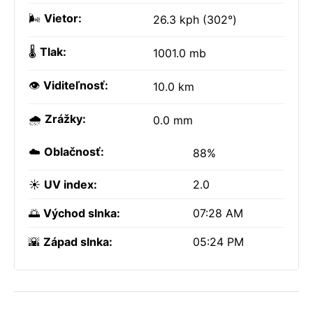
🌬️
Vietor:
26.3 kph (302°)
🌡️
Tlak:
1001.0 mb
👁️
Viditeľnosť:
10.0 km
🌧️
Zrážky:
0.0 mm
☁️
Oblačnosť:
88%
☀️
UV index:
2.0
🌅
Východ slnka:
07:28 AM
🌇
Západ slnka:
05:24 PM