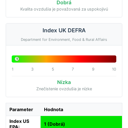
Dobrá
Kvalita ovzdušia je považovaná za uspokojivú
Index UK DEFRA
Department for Environment, Food & Rural Affairs
1
1
3
5
7
9
10
Nízka
Znečistenie ovzdušia je nízke
Parameter
Hodnota
Index US
1 (Dobrá)
EPA: