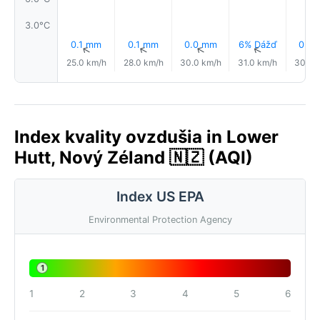
3.0°C
0.1 mm
0.1 mm
0.0 mm
6% Dážď
0.0
↑
↑
↑
↑
25.0 km/h
28.0 km/h
30.0 km/h
31.0 km/h
30.0 
Index kvality ovzdušia in Lower
Hutt, Nový Zéland 🇳🇿 (AQI)
Index US EPA
Environmental Protection Agency
1
1
2
3
4
5
6