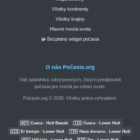
Všetky kontinenty
Všetky krajiny
Hlavné mestá sveta
🧩 Bezplatný widget počasia
O nás Počasie.org
Váš spoľahlivý zdroj presných, živých predpovedí
počasia pre mestá po celom svete.
Počasie.org © 2026. Všetky práva vyhradené.
🇲🇾
🇮🇩
Cuaca · Hutt Bawah
Cuaca · Lower Hutt
🇪🇸
🇹🇷
El tiempo · Lower Hutt
Hava durumu · Lower Hutt
🇭🇺
🇪🇪
Időjárás · Lower Hutt
Ilm · Lower Hutt