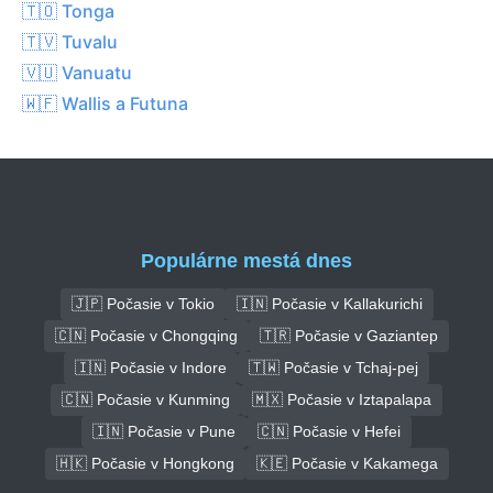
🇹🇴 Tonga
🇹🇻 Tuvalu
🇻🇺 Vanuatu
🇼🇫 Wallis a Futuna
Populárne mestá dnes
🇯🇵 Počasie v Tokio
🇮🇳 Počasie v Kallakurichi
🇨🇳 Počasie v Chongqing
🇹🇷 Počasie v Gaziantep
🇮🇳 Počasie v Indore
🇹🇼 Počasie v Tchaj-pej
🇨🇳 Počasie v Kunming
🇲🇽 Počasie v Iztapalapa
🇮🇳 Počasie v Pune
🇨🇳 Počasie v Hefei
🇭🇰 Počasie v Hongkong
🇰🇪 Počasie v Kakamega