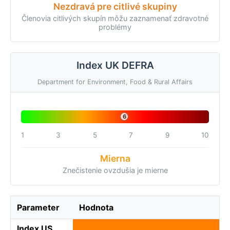
Nezdravá pre citlivé skupiny
Členovia citlivých skupín môžu zaznamenať zdravotné
problémy
Index UK DEFRA
Department for Environment, Food & Rural Affairs
6
1
3
5
7
9
10
Mierna
Znečistenie ovzdušia je mierne
Parameter
Hodnota
Index US