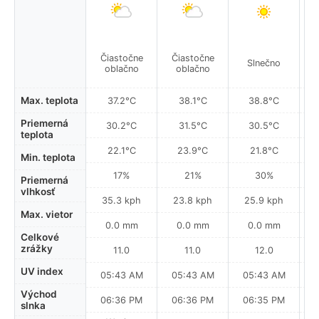
Čiastočne
Čiastočne
Slnečno
oblačno
oblačno
Max. teplota
37.2°C
38.1°C
38.8°C
Priemerná
30.2°C
31.5°C
30.5°C
teplota
22.1°C
23.9°C
21.8°C
Min. teplota
17%
21%
30%
Priemerná
vlhkosť
35.3 kph
23.8 kph
25.9 kph
Max. vietor
0.0 mm
0.0 mm
0.0 mm
Celkové
zrážky
11.0
11.0
12.0
UV index
05:43 AM
05:43 AM
05:43 AM
0
Východ
06:36 PM
06:36 PM
06:35 PM
slnka