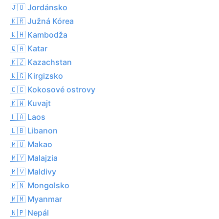
🇯🇴 Jordánsko
🇰🇷 Južná Kórea
🇰🇭 Kambodža
🇶🇦 Katar
🇰🇿 Kazachstan
🇰🇬 Kirgizsko
🇨🇨 Kokosové ostrovy
🇰🇼 Kuvajt
🇱🇦 Laos
🇱🇧 Libanon
🇲🇴 Makao
🇲🇾 Malajzia
🇲🇻 Maldivy
🇲🇳 Mongolsko
🇲🇲 Myanmar
🇳🇵 Nepál