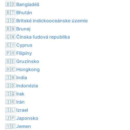
🇧🇩 Bangladéš
🇧🇹 Bhután
🇮🇴 Britské indickooceánske územie
🇧🇳 Brunej
🇨🇳 Čínska ľudová republika
🇨🇾 Cyprus
🇵🇭 Filipíny
🇬🇪 Gruzínsko
🇭🇰 Hongkong
🇮🇳 India
🇮🇩 Indonézia
🇮🇶 Irak
🇮🇷 Irán
🇮🇱 Izrael
🇯🇵 Japonsko
🇾🇪 Jemen