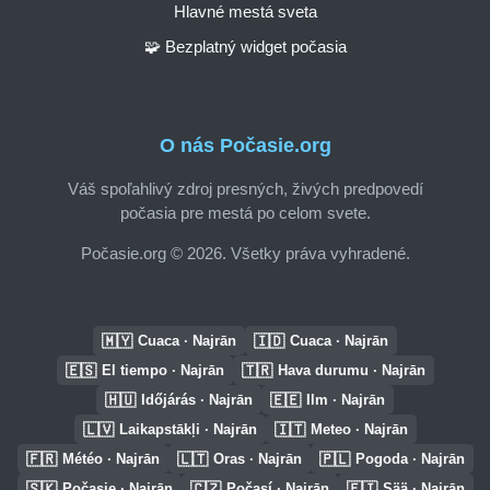
Hlavné mestá sveta
🧩 Bezplatný widget počasia
O nás Počasie.org
Váš spoľahlivý zdroj presných, živých predpovedí
počasia pre mestá po celom svete.
Počasie.org © 2026. Všetky práva vyhradené.
🇲🇾
🇮🇩
Cuaca · Najrān
Cuaca · Najrān
🇪🇸
🇹🇷
El tiempo · Najrān
Hava durumu · Najrān
🇭🇺
🇪🇪
Időjárás · Najrān
Ilm · Najrān
🇱🇻
🇮🇹
Laikapstākļi · Najrān
Meteo · Najrān
🇫🇷
🇱🇹
🇵🇱
Météo · Najrān
Oras · Najrān
Pogoda · Najrān
🇸🇰
🇨🇿
🇫🇮
Počasie · Najrān
Počasí · Najrān
Sää · Najrān