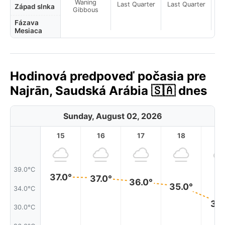
Waning
Last Quarter
Last Quarter
La
Západ slnka
Gibbous
Fázava
Mesiaca
Hodinová predpoveď počasia pre
Najrān, Saudská Arábia 🇸🇦 dnes
Sunday, August 02, 2026
15
16
17
18
1
39.0°C
37.0°
37.0°
36.0°
35.0°
34.0°C
31.
30.0°C