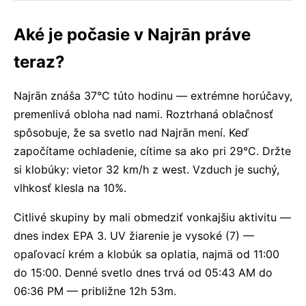
Aké je počasie v Najrān práve
teraz?
Najrān znáša 37°C túto hodinu — extrémne horúčavy,
premenlivá obloha nad nami. Roztrhaná oblačnosť
spôsobuje, že sa svetlo nad Najrān mení. Keď
započítame ochladenie, cítime sa ako pri 29°C. Držte
si klobúky: vietor 32 km/h z west. Vzduch je suchý,
vlhkosť klesla na 10%.
Citlivé skupiny by mali obmedziť vonkajšiu aktivitu —
dnes index EPA 3. UV žiarenie je vysoké (7) —
opaľovací krém a klobúk sa oplatia, najmä od 11:00
do 15:00. Denné svetlo dnes trvá od 05:43 AM do
06:36 PM — približne 12h 53m.