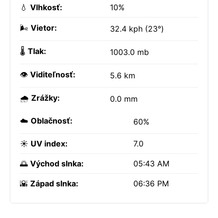
💧
Vlhkosť:
10%
🌬️
Vietor:
32.4 kph (23°)
🌡️
Tlak:
1003.0 mb
👁️
Viditeľnosť:
5.6 km
🌧️
Zrážky:
0.0 mm
☁️
Oblačnosť:
60%
☀️
UV index:
7.0
🌅
Východ slnka:
05:43 AM
🌇
Západ slnka:
06:36 PM