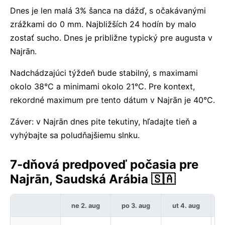
Dnes je len malá 3% šanca na dážď, s očakávanými
zrážkami do 0 mm. Najbližších 24 hodín by malo
zostať sucho. Dnes je približne typický pre augusta v
Najrān.
Nadchádzajúci týždeň bude stabilný, s maximami
okolo 38°C a minimami okolo 21°C. Pre kontext,
rekordné maximum pre tento dátum v Najrān je 40°C.
Záver: v Najrān dnes pite tekutiny, hľadajte tieň a
vyhýbajte sa poludňajšiemu slnku.
7-dňová predpoveď počasia pre
Najrān, Saudská Arábia 🇸🇦
ne 2. aug
po 3. aug
ut 4. aug