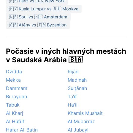
🇫🇷 Paríž vs 🇺🇸 New York
klobúk, slnečné okuliare a dostatok opaľovacieho
🇲🇾 Kuala Lumpur vs 🇷🇺 Moskva
krému.
🇰🇷 Soul vs 🇳🇱 Amsterdam
Najvhodnejším obdobím na návštevu Najránu je od
🇬🇷 Atény vs 🇹🇷 Byzantion
októbra do marca, keď teploty klesajú na príjemnú
úroveň a slnko nie je také paľivé. Vtedy sa dá naplno
vychutnať ok
Počasie v iných hlavných mestách
v Saudská Arábia 🇸🇦
Džidda
Rijád
Mekka
Madinah
Dammam
Sulţānah
Buraydah
Ta’if
Tabuk
Ha'il
Al Kharj
Khamis Mushait
Al Hufūf
Al Mubarraz
Hafar Al-Batin
Al Jubayl