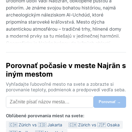
úrodnom údolí Vádí Nadžrán, obklopené púšťou a
pohorím. Je známe svojou bohatou históriou, najmä
archeologickým náleziskom Al-Uchdúd, ktoré
pripomína staroveké kráľovstvá. Mesto dýcha
autentickou atmosférou – tradičné trhy, hlinené domy
a moderné prvky sa tu miešajú v jedinečnej harmónii.
Geograficky je Najrán bránou do južných oblastí
kráľovstva, s blízkosťou k jemenskej hranici a
dramatickými skalnatými scenériami.
Porovnať počasie v meste Najrān s
Podnebie Najránu je typická horúca púšť (Köppen
iným mestom
BWh). Letá sú extrémne horúce, s priemernými
dennými teplotami presahujúcimi 40 °C, zatiaľ čo noci
Vyhľadajte ľubovoľné mesto na svete a zobrazte si
prinášajú mierne ochladenie. Zimy sú príjemne teplé, s
porovnanie teploty, podmienok a predpovedí vedľa seba.
teplotami okolo 25 °C cez deň a chladnými nocami.
Porovnať →
Zrážky sú vzácne, v priemere len okolo 100 mm ročne,
a vyskytujú sa najmä v zime a na jar. Vlhkosť je nízka,
Obľúbené porovnania miest na svete:
čo horúčavy robí znesiteľnejšími, ale prach a vietor sú
stálymi spoločníkmi. Na cestu treba batožinu
🇨🇭 Zürich vs 🇮🇩 Jakarta
🇨🇭 Zürich vs 🇯🇵 Osaka
prispôsobiť – ľahké oblečenie z prírodných materiálov,