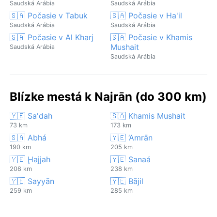
Saudská Arábia
Saudská Arábia
🇸🇦 Počasie v Tabuk
🇸🇦 Počasie v Ha'il
Saudská Arábia
Saudská Arábia
🇸🇦 Počasie v Al Kharj
🇸🇦 Počasie v Khamis
Mushait
Saudská Arábia
Saudská Arábia
Blízke mestá k Najrān (do 300 km)
🇾🇪 Sa'dah
🇸🇦 Khamis Mushait
73 km
173 km
🇸🇦 Abhá
🇾🇪 ‘Amrān
190 km
205 km
🇾🇪 Ḩajjah
🇾🇪 Sanaá
208 km
238 km
🇾🇪 Sayyān
🇾🇪 Bājil
259 km
285 km