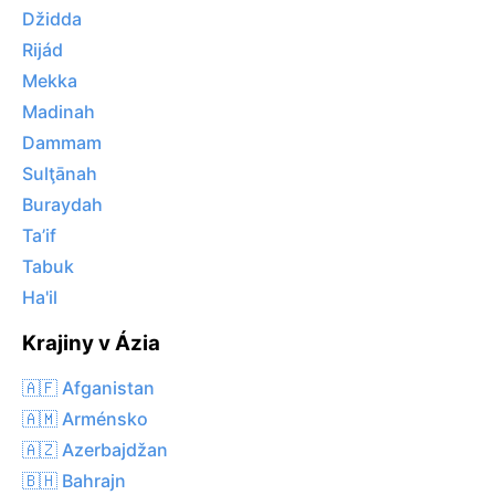
Džidda
Rijád
Mekka
Madinah
Dammam
Sulţānah
Buraydah
Ta’if
Tabuk
Ha'il
Krajiny v Ázia
🇦🇫 Afganistan
🇦🇲 Arménsko
🇦🇿 Azerbajdžan
🇧🇭 Bahrajn