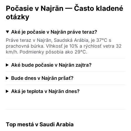
Počasie v Najrān — Často kladené
otázky
Aké je počasie v Najrān práve teraz?
Práve teraz v Najrān, Saudská Arábia, je 37°C s
prachovná búrka. Vlhkosť je 10% a rýchlosť vetra 32
km/h. Podmienky pôsobia ako 29°C.
Aké bude počasie v Najrān zajtra?
Bude dnes v Najrān pršať?
Aká je teplota v Najrān dnes?
Top mestá v Saudi Arabia