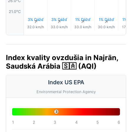
26.0°C
21.0°C
3% Dážď
3% Dážď
1% Dážď
1% Dážď
1% D
↑
↑
↑
↑
32.0 km/h
33.0 km/h
33.0 km/h
30.0 km/h
17.0 
Index kvality ovzdušia in Najrān,
Saudská Arábia 🇸🇦 (AQI)
Index US EPA
Environmental Protection Agency
3
1
2
3
4
5
6