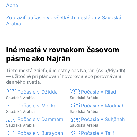
Abhá
Zobraziť počasie vo všetkých mestách v Saudská
Arábia
Iné mestá v rovnakom časovom
pásme ako Najrān
Tieto mestá zdieľajú miestny čas Najrān (Asia/Riyadh)
— užitočné pri plánovaní hovorov alebo porovnávaní
denného svetla.
🇸🇦 Počasie v Džidda
🇸🇦 Počasie v Rijád
Saudská Arábia
Saudská Arábia
🇸🇦 Počasie v Mekka
🇸🇦 Počasie v Madinah
Saudská Arábia
Saudská Arábia
🇸🇦 Počasie v Dammam
🇸🇦 Počasie v Sulţānah
Saudská Arábia
Saudská Arábia
🇸🇦 Počasie v Buraydah
🇸🇦 Počasie v Ta’if