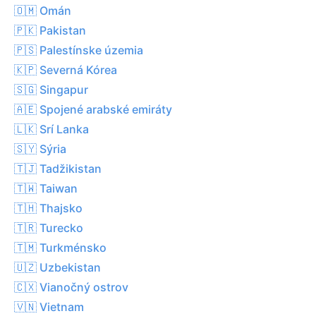
🇴🇲 Omán
🇵🇰 Pakistan
🇵🇸 Palestínske územia
🇰🇵 Severná Kórea
🇸🇬 Singapur
🇦🇪 Spojené arabské emiráty
🇱🇰 Srí Lanka
🇸🇾 Sýria
🇹🇯 Tadžikistan
🇹🇼 Taiwan
🇹🇭 Thajsko
🇹🇷 Turecko
🇹🇲 Turkménsko
🇺🇿 Uzbekistan
🇨🇽 Vianočný ostrov
🇻🇳 Vietnam