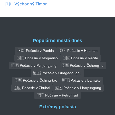
🇹🇱 Východný Timor
Populárne mestá dnes
🇲🇽 Počasie v Puebla
🇨🇳 Počasie v Huainan
🇸🇴 Počasie v Mogadišo
🇧🇷 Počasie v Recife
🇰🇵 Počasie v Pchjongjang
🇨🇳 Počasie v Čcheng-tu
🇧🇫 Počasie v Ouagadougou
🇨🇳 Počasie v Čching-tao
🇲🇱 Počasie v Bamako
🇨🇳 Počasie v Zhuhai
🇨🇳 Počasie v Lianyungang
🇷🇺 Počasie v Petrohrad
Extrémy počasia