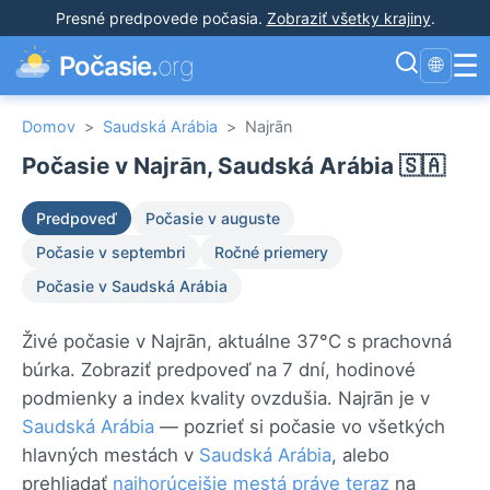
Presné predpovede počasia
.
Zobraziť všetky krajiny
.
☰
Počasie.
org
🌐
Domov
>
Saudská Arábia
>
Najrān
Počasie v Najrān, Saudská Arábia 🇸🇦
Predpoveď
Počasie v auguste
Počasie v septembri
Ročné priemery
Počasie v Saudská Arábia
Živé počasie v Najrān, aktuálne 37°C s prachovná
búrka. Zobraziť predpoveď na 7 dní, hodinové
podmienky a index kvality ovzdušia. Najrān je v
Saudská Arábia
— pozrieť si počasie vo všetkých
hlavných mestách v
Saudská Arábia
, alebo
prehliadať
najhorúcejšie mestá práve teraz
na