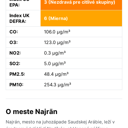
3 (Nezdravá pre citlivé skupiny)
EPA:
Index UK
6 (Mierna)
DEFRA:
CO:
106.0 µg/m³
O3:
123.0 µg/m³
NO2:
0.3 µg/m³
SO2:
5.0 µg/m³
PM2.5:
48.4 µg/m³
PM10:
254.3 µg/m³
O meste Najrān
Najrán, mesto na juhozápade Saudskej Arábie, leží v