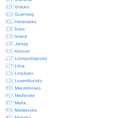
🇬🇷 Grécko
🇬🇬 Guernsey
🇳🇱 Holandsko
🇮🇪 Írsko
🇮🇸 Island
🇯🇪 Jersey
🇽🇰 Kosovo
🇱🇮 Lichtenštajnsko
🇱🇹 Litva
🇱🇻 Lotyšsko
🇱🇺 Luxembursko
🇲🇰 Macedónsko
🇭🇺 Maďarsko
🇲🇹 Malta
🇲🇩 Moldavsko
🇲🇨 Monako