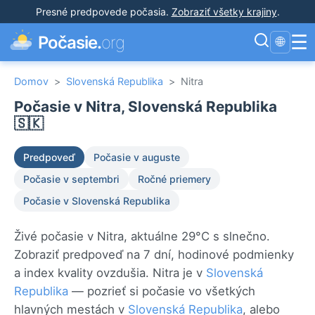
Presné predpovede počasia
.
Zobraziť všetky krajiny
.
☰
Počasie.
org
🌐
Domov
>
Slovenská Republika
>
Nitra
Počasie v Nitra, Slovenská Republika
🇸🇰
Predpoveď
Počasie v auguste
Počasie v septembri
Ročné priemery
Počasie v Slovenská Republika
Živé počasie v Nitra, aktuálne 29°C s slnečno.
Zobraziť predpoveď na 7 dní, hodinové podmienky
a index kvality ovzdušia. Nitra je v
Slovenská
Republika
— pozrieť si počasie vo všetkých
hlavných mestách v
Slovenská Republika
, alebo