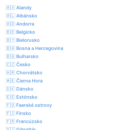
🇦🇽 Alandy
🇦🇱 Albánsko
🇦🇩 Andorra
🇧🇪 Belgicko
🇧🇾 Bielorusko
🇧🇦 Bosna a Hercegovina
🇧🇬 Bulharsko
🇨🇿 Česko
🇭🇷 Chorvátsko
🇲🇪 Čierna Hora
🇩🇰 Dánsko
🇪🇪 Estónsko
🇫🇴 Faerské ostrovy
🇫🇮 Fínsko
🇫🇷 Francúzsko
🇬🇮 Gibraltár