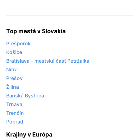
Top mestá v Slovakia
Prešporok
Košice
Bratislava – mestská časť Petržalka
Nitra
Prešov
Žilina
Banská Bystrica
Trnava
Trenčín
Poprad
Krajiny v Európa