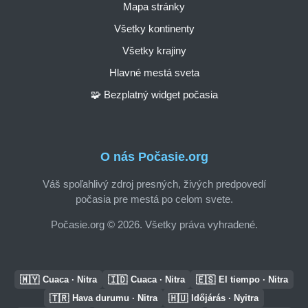
Mapa stránky
Všetky kontinenty
Všetky krajiny
Hlavné mestá sveta
🧩 Bezplatný widget počasia
O nás Počasie.org
Váš spoľahlivý zdroj presných, živých predpovedí
počasia pre mestá po celom svete.
Počasie.org © 2026. Všetky práva vyhradené.
🇲🇾
🇮🇩
🇪🇸
Cuaca · Nitra
Cuaca · Nitra
El tiempo · Nitra
🇹🇷
🇭🇺
Hava durumu · Nitra
Időjárás · Nyitra