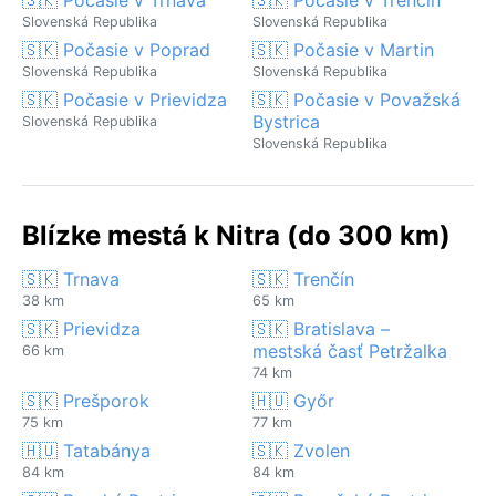
Slovenská Republika
Slovenská Republika
🇸🇰 Počasie v Poprad
🇸🇰 Počasie v Martin
Slovenská Republika
Slovenská Republika
🇸🇰 Počasie v Prievidza
🇸🇰 Počasie v Považská
Bystrica
Slovenská Republika
Slovenská Republika
Blízke mestá k Nitra (do 300 km)
🇸🇰 Trnava
🇸🇰 Trenčín
38 km
65 km
🇸🇰 Prievidza
🇸🇰 Bratislava –
mestská časť Petržalka
66 km
74 km
🇸🇰 Prešporok
🇭🇺 Győr
75 km
77 km
🇭🇺 Tatabánya
🇸🇰 Zvolen
84 km
84 km