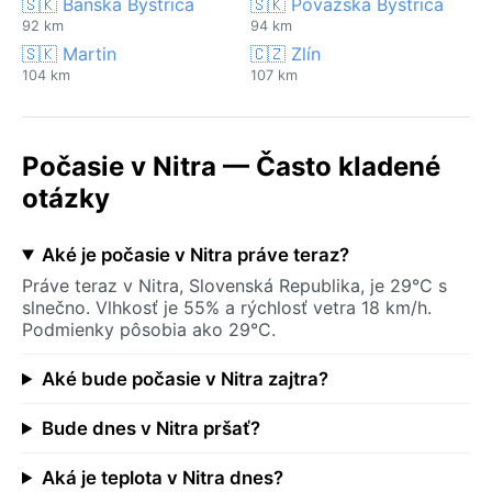
🇸🇰 Banská Bystrica
🇸🇰 Považská Bystrica
92 km
94 km
🇸🇰 Martin
🇨🇿 Zlín
104 km
107 km
Počasie v Nitra — Často kladené
otázky
Aké je počasie v Nitra práve teraz?
Práve teraz v Nitra, Slovenská Republika, je 29°C s
slnečno. Vlhkosť je 55% a rýchlosť vetra 18 km/h.
Podmienky pôsobia ako 29°C.
Aké bude počasie v Nitra zajtra?
Bude dnes v Nitra pršať?
Aká je teplota v Nitra dnes?