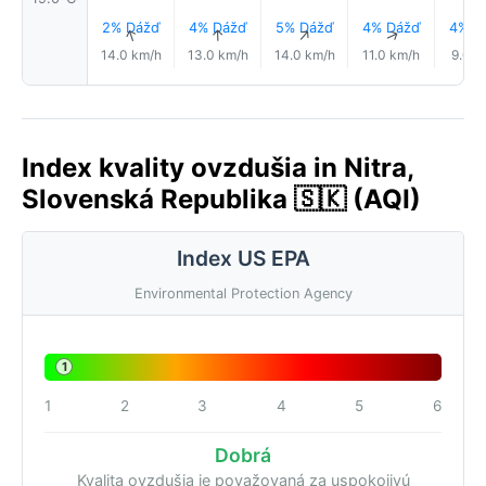
2% Dážď
4% Dážď
5% Dážď
4% Dážď
4% D
↑
↑
↑
↑
14.0 km/h
13.0 km/h
14.0 km/h
11.0 km/h
9.0 k
Index kvality ovzdušia in Nitra,
Slovenská Republika 🇸🇰 (AQI)
Index US EPA
Environmental Protection Agency
1
1
2
3
4
5
6
Dobrá
Kvalita ovzdušia je považovaná za uspokojivú