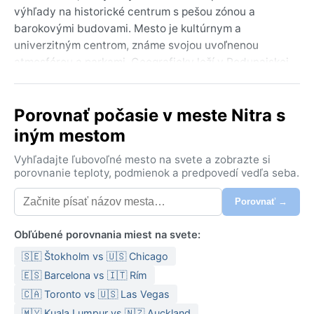
výhľady na historické centrum s pešou zónou a
barokovými budovami. Mesto je kultúrnym a
univerzitným centrom, známe svojou uvoľnenou
atmosférou a parkami. Geograficky leží v Podunajskej
nížine, obklopené poľnohospodárskou krajinou, čo mu
dodáva pokojný vidiecky nádych, ale zároveň ponúka
Porovnať počasie v meste Nitra s
mestský ruch.
iným mestom
Podľa Köppena má Nitra vlhkú kontinentálnu klímu s
teplým letom (Dfb). Letá sú príjemne teplé až horúce,
Vyhľadajte ľubovoľné mesto na svete a zobrazte si
s priemernými teplotami od 20 do 30 °C, občas
porovnanie teploty, podmienok a predpovedí vedľa seba.
vystrelia aj k 35 °C. Zimy sú chladné, s teplotami
Porovnať →
často pod bodom mrazu a pravidelnými snehovými
zrážkami, ktoré vytvárajú ľadovú pokrývku na
Obľúbené porovnania miest na svete:
niekoľko dní. Zrážky sú rozložené pomerne
rovnomerne počas roka, s miernym vrcholom v
🇸🇪 Štokholm vs 🇺🇸 Chicago
letných búrkach. Vlhkosť vzduchu býva vyššia najmä
🇪🇸 Barcelona vs 🇮🇹 Rím
na jar a na jeseň. Na cestu v lete treba ľahké
🇨🇦 Toronto vs 🇺🇸 Las Vegas
oblečenie, pršiplášť a slnečnú ochranu, v zime zase
🇲🇾 Kuala Lumpur vs 🇳🇿 Auckland