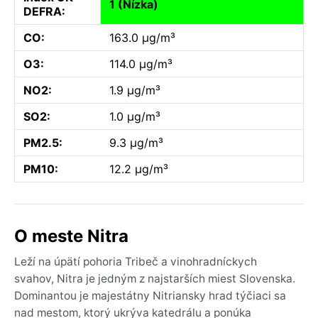
1 (Nízka)
DEFRA:
CO:
163.0 µg/m³
O3:
114.0 µg/m³
NO2:
1.9 µg/m³
SO2:
1.0 µg/m³
PM2.5:
9.3 µg/m³
PM10:
12.2 µg/m³
O meste Nitra
Leží na úpätí pohoria Tribeč a vinohradníckych
svahov, Nitra je jedným z najstarších miest Slovenska.
Dominantou je majestátny Nitriansky hrad týčiaci sa
nad mestom, ktorý ukrýva katedrálu a ponúka