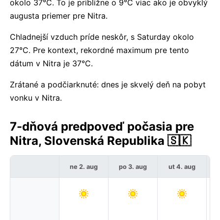
okolo 37°C. To je približne o 9°C viac ako je obvyklý
augusta priemer pre Nitra.
Chladnejší vzduch príde neskôr, s Saturday okolo
27°C. Pre kontext, rekordné maximum pre tento
dátum v Nitra je 37°C.
Zrátané a podčiarknuté: dnes je skvelý deň na pobyt
vonku v Nitra.
7-dňová predpoveď počasia pre
Nitra, Slovenská Republika 🇸🇰
ne 2. aug
po 3. aug
ut 4. aug