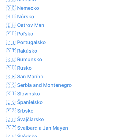
🇩🇪 Nemecko
🇳🇴 Nórsko
🇮🇲 Ostrov Man
🇵🇱 Poľsko
🇵🇹 Portugalsko
🇦🇹 Rakúsko
🇷🇴 Rumunsko
🇷🇺 Rusko
🇸🇲 San Maríno
🇷🇸 Serbia and Montenegro
🇸🇮 Slovinsko
🇪🇸 Španielsko
🇷🇸 Srbsko
🇨🇭 Švajčiarsko
🇸🇯 Svalbard a Jan Mayen
🇸🇪 Švédsko