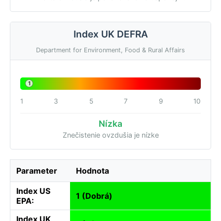
Index UK DEFRA
Department for Environment, Food & Rural Affairs
1
1
3
5
7
9
10
Nízka
Znečistenie ovzdušia je nízke
Parameter
Hodnota
Index US
1 (Dobrá)
EPA:
Index UK