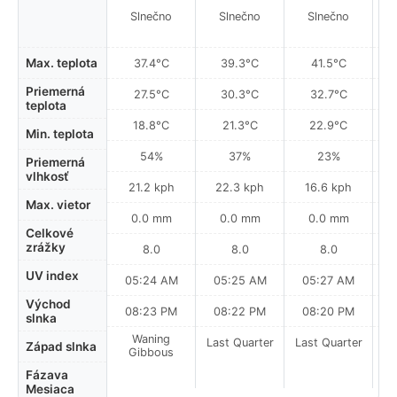
Slnečno
Slnečno
Slnečno
Max. teplota
37.4°C
39.3°C
41.5°C
Priemerná
27.5°C
30.3°C
32.7°C
teplota
18.8°C
21.3°C
22.9°C
Min. teplota
54%
37%
23%
Priemerná
vlhkosť
21.2 kph
22.3 kph
16.6 kph
Max. vietor
0.0 mm
0.0 mm
0.0 mm
Celkové
zrážky
8.0
8.0
8.0
UV index
05:24 AM
05:25 AM
05:27 AM
0
Východ
08:23 PM
08:22 PM
08:20 PM
slnka
Waning
Last Quarter
Last Quarter
La
Západ slnka
Gibbous
Fázava
Mesiaca