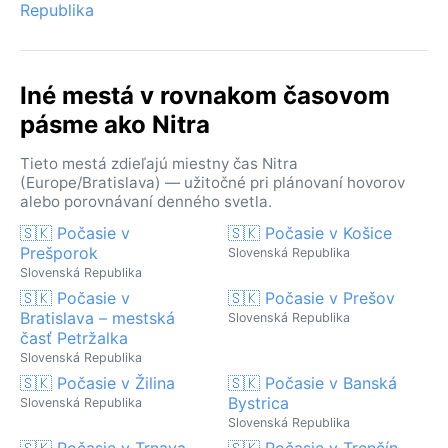
Republika
Iné mestá v rovnakom časovom
pásme ako Nitra
Tieto mestá zdieľajú miestny čas Nitra
(Europe/Bratislava) — užitočné pri plánovaní hovorov
alebo porovnávaní denného svetla.
🇸🇰 Počasie v
🇸🇰 Počasie v Košice
Prešporok
Slovenská Republika
Slovenská Republika
🇸🇰 Počasie v
🇸🇰 Počasie v Prešov
Bratislava – mestská
Slovenská Republika
časť Petržalka
Slovenská Republika
🇸🇰 Počasie v Žilina
🇸🇰 Počasie v Banská
Bystrica
Slovenská Republika
Slovenská Republika
🇸🇰 Počasie v Trnava
🇸🇰 Počasie v Trenčín