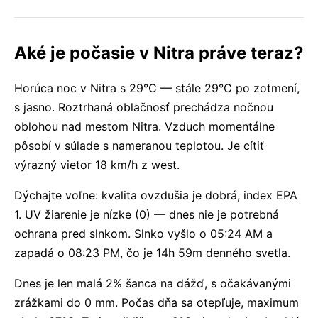
Aké je počasie v Nitra práve teraz?
Horúca noc v Nitra s 29°C — stále 29°C po zotmení,
s jasno. Roztrhaná oblačnosť prechádza nočnou
oblohou nad mestom Nitra. Vzduch momentálne
pôsobí v súlade s nameranou teplotou. Je cítiť
výrazný vietor 18 km/h z west.
Dýchajte voľne: kvalita ovzdušia je dobrá, index EPA
1. UV žiarenie je nízke (0) — dnes nie je potrebná
ochrana pred slnkom. Slnko vyšlo o 05:24 AM a
zapadá o 08:23 PM, čo je 14h 59m denného svetla.
Dnes je len malá 2% šanca na dážď, s očakávanými
zrážkami do 0 mm. Počas dňa sa otepľuje, maximum