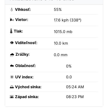
💧
Vlhkosť:
55%
🌬️
Vietor:
17.6 kph (338°)
🌡️
Tlak:
1015.0 mb
👁️
Viditeľnosť:
10.0 km
🌧️
Zrážky:
0.0 mm
☁️
Oblačnosť:
0%
☀️
UV index:
0.0
🌅
Východ slnka:
05:24 AM
🌇
Západ slnka:
08:23 PM