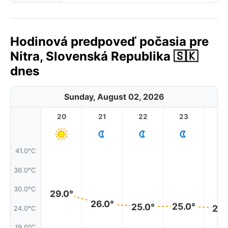
Hodinová predpoveď počasia pre
Nitra, Slovenská Republika 🇸🇰
dnes
Sunday, August 02, 2026
20
21
22
23
41.0°C
36.0°C
30.0°C
29.0°
26.0°
25.0°
25.0°
24.
24.0°C
19.0°C