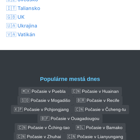
🇮🇹 Taliansko
🇬🇧 UK
🇺🇦 Ukrajina
🇻🇦 Vatikán
Populárne mestá dnes
🇲🇽 Počasie v Puebla
🇨🇳 Počasie v Huainan
🇸🇴 Počasie v Mogadišo
🇧🇷 Počasie v Recife
🇰🇵 Počasie v Pchjongjang
🇨🇳 Počasie v Čcheng-tu
🇧🇫 Počasie v Ouagadougou
🇨🇳 Počasie v Čching-tao
🇲🇱 Počasie v Bamako
🇨🇳 Počasie v Zhuhai
🇨🇳 Počasie v Lianyungang