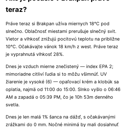
teraz?
Práve teraz si Brakpan užíva miernych 18°C pod
slnečno. Oblačnosť miestami prerušuje slnečný svit.
Vietor a vlhkosť znižujú pocitovú teplotu na približne
10°C. Očakávajte vánok 18 km/h z west. Práve teraz
je vyprahnutá vlhkosť 28%.
Dnes je vzduch mierne znečistený — index EPA 2;
mimoriadne citliví ľudia si to môžu všimnúť. UV
žiarenie je vysoké (6) — opaľovací krém a klobúk sa
oplatia, najmä od 11:00 do 15:00. Slnko vyšlo o 06:46
AM a zapadá o 05:39 PM, čo je 10h 53m denného
svetla.
Dnes je len malá 1% šanca na dážď, s očakávanými
zrážkami do 0 mm. Nočné minimá by mali dosiahnuť