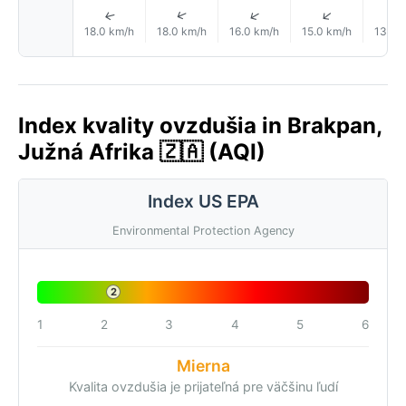
↑
↑
↑
↑
18.0 km/h
18.0 km/h
16.0 km/h
15.0 km/h
13.0 
Index kvality ovzdušia in Brakpan,
Južná Afrika 🇿🇦 (AQI)
Index US EPA
Environmental Protection Agency
2
1
2
3
4
5
6
Mierna
Kvalita ovzdušia je prijateľná pre väčšinu ľudí