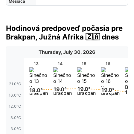
Mesiaca
Hodinová predpoveď počasia pre
Brakpan, Južná Afrika 🇿🇦 dnes
Thursday, July 30, 2026
13
14
15
16
17
21.0°C
19.0°
19.0°
19.0°
18.0°
18.
16.0°C
12.0°C
8.0°C
3.0°C