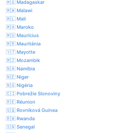
🇲🇬 Madagaskar
🇲🇼 Malawi
🇲🇱 Mali
🇲🇦 Maroko
🇲🇺 Maurícius
🇲🇷 Mauritánia
🇾🇹 Mayotte
🇲🇿 Mozambik
🇳🇦 Namíbia
🇳🇪 Niger
🇳🇬 Nigéria
🇨🇮 Pobrežie Slonoviny
🇷🇪 Réunion
🇬🇶 Rovníková Guinea
🇷🇼 Rwanda
🇸🇳 Senegal