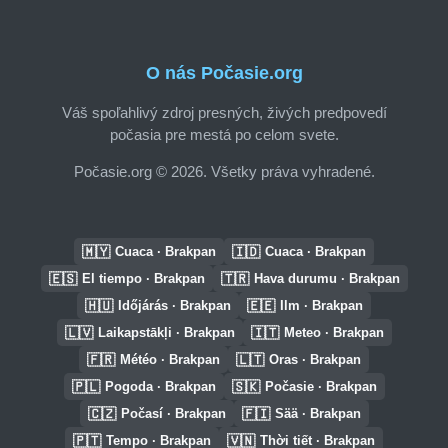
O nás Počasie.org
Váš spoľahlivý zdroj presných, živých predpovedí
počasia pre mestá po celom svete.
Počasie.org © 2026. Všetky práva vyhradené.
🇲🇾
🇮🇩
Cuaca · Brakpan
Cuaca · Brakpan
🇪🇸
🇹🇷
El tiempo · Brakpan
Hava durumu · Brakpan
🇭🇺
🇪🇪
Időjárás · Brakpan
Ilm · Brakpan
🇱🇻
🇮🇹
Laikapstākļi · Brakpan
Meteo · Brakpan
🇫🇷
🇱🇹
Météo · Brakpan
Oras · Brakpan
🇵🇱
🇸🇰
Pogoda · Brakpan
Počasie · Brakpan
🇨🇿
🇫🇮
Počasí · Brakpan
Sää · Brakpan
🇵🇹
🇻🇳
Tempo · Brakpan
Thời tiết · Brakpan