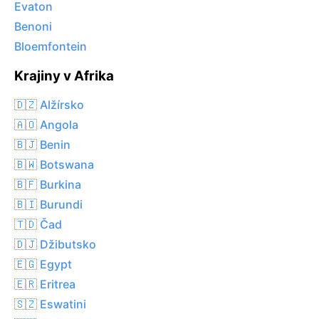
Evaton
Benoni
Bloemfontein
Krajiny v Afrika
🇩🇿 Alžírsko
🇦🇴 Angola
🇧🇯 Benin
🇧🇼 Botswana
🇧🇫 Burkina
🇧🇮 Burundi
🇹🇩 Čad
🇩🇯 Džibutsko
🇪🇬 Egypt
🇪🇷 Eritrea
🇸🇿 Eswatini