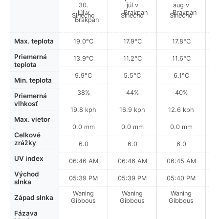
Slnečno
Slnečno
Slnečno
Dy
Max. teplota
19.0°C
17.9°C
17.8°C
Priemerná
13.9°C
11.2°C
11.6°C
teplota
9.9°C
5.5°C
6.1°C
Min. teplota
38%
44%
40%
Priemerná
vlhkosť
19.8 kph
16.9 kph
12.6 kph
Max. vietor
0.0 mm
0.0 mm
0.0 mm
Celkové
zrážky
6.0
6.0
6.0
UV index
06:46 AM
06:46 AM
06:45 AM
0
Východ
05:39 PM
05:39 PM
05:40 PM
slnka
Waning
Waning
Waning
Západ slnka
Gibbous
Gibbous
Gibbous
Fázava