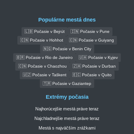
Populárne mestá dnes
🇱🇧 Počasie v Bejrút
🇮🇳 Počasie v Pune
🇨🇳 Počasie v Hohhot
🇨🇳 Počasie v Guiyang
🇳🇬 Počasie v Benin City
🇧🇷 Počasie v Rio de Janeiro
🇺🇦 Počasie v Kyjev
🇨🇳 Počasie v Chaozhou
🇿🇦 Počasie v Durban
🇺🇿 Počasie v Taškent
🇪🇨 Počasie v Quito
🇹🇷 Počasie v Gaziantep
Extrémy počasia
Najhorúcejšie mestá práve teraz
Najchladnejšie mestá práve teraz
Mestá s najväčším zrážkami