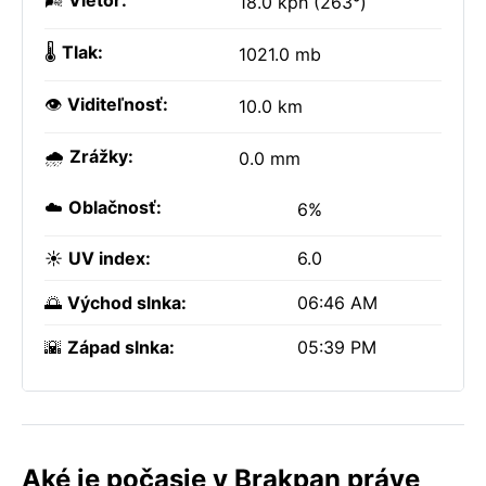
🌬️
Vietor:
18.0 kph (263°)
🌡️
Tlak:
1021.0 mb
👁️
Viditeľnosť:
10.0 km
🌧️
Zrážky:
0.0 mm
☁️
Oblačnosť:
6%
☀️
UV index:
6.0
🌅
Východ slnka:
06:46 AM
🌇
Západ slnka:
05:39 PM
Aké je počasie v Brakpan práve