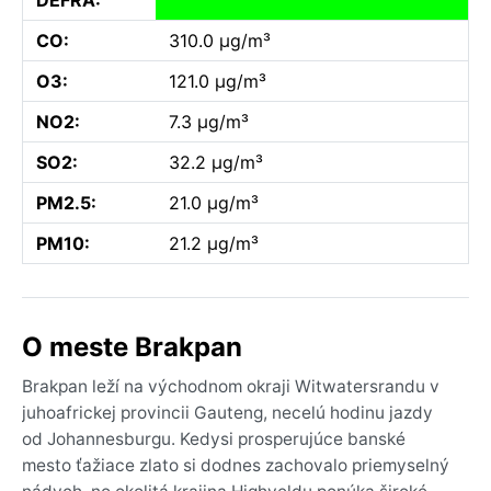
CO:
310.0 µg/m³
O3:
121.0 µg/m³
NO2:
7.3 µg/m³
SO2:
32.2 µg/m³
PM2.5:
21.0 µg/m³
PM10:
21.2 µg/m³
O meste Brakpan
Brakpan leží na východnom okraji Witwatersrandu v
juhoafrickej provincii Gauteng, necelú hodinu jazdy
od Johannesburgu. Kedysi prosperujúce banské
mesto ťažiace zlato si dodnes zachovalo priemyselný