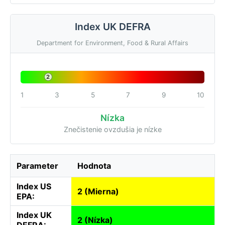
Index UK DEFRA
Department for Environment, Food & Rural Affairs
2
1
3
5
7
9
10
Nízka
Znečistenie ovzdušia je nízke
Parameter
Hodnota
Index US
2 (Mierna)
EPA:
Index UK
2 (Nízka)
DEFRA: