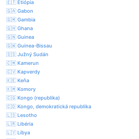
🇪🇹 Etiópia
🇬🇦 Gabon
🇬🇲 Gambia
🇬🇭 Ghana
🇬🇳 Guinea
🇬🇼 Guinea-Bissau
🇸🇸 Južný Sudán
🇨🇲 Kamerun
🇨🇻 Kapverdy
🇰🇪 Keňa
🇰🇲 Komory
🇨🇬 Kongo (republika)
🇨🇩 Kongo, demokratická republika
🇱🇸 Lesotho
🇱🇷 Libéria
🇱🇾 Líbya