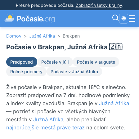
Presné predpovede počasia
.
Zobraziť všetky krajiny
.
☰
Počasie.
org
🌐
Domov
>
Južná Afrika
>
Brakpan
Počasie v Brakpan, Južná Afrika 🇿🇦
Predpoveď
Počasie v júli
Počasie v auguste
Ročné priemery
Počasie v Južná Afrika
Živé počasie v Brakpan, aktuálne 18°C s slnečno.
Zobraziť predpoveď na 7 dní, hodinové podmienky
a index kvality ovzdušia. Brakpan je v
Južná Afrika
— pozrieť si počasie vo všetkých hlavných
mestách v
Južná Afrika
, alebo prehliadať
najhorúcejšie mestá práve teraz
na celom svete.