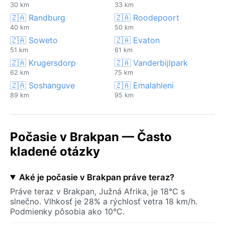
30 km
33 km
🇿🇦 Randburg
🇿🇦 Roodepoort
40 km
50 km
🇿🇦 Soweto
🇿🇦 Evaton
51 km
61 km
🇿🇦 Krugersdorp
🇿🇦 Vanderbijlpark
62 km
75 km
🇿🇦 Soshanguve
🇿🇦 Emalahleni
89 km
95 km
Počasie v Brakpan — Často
kladené otázky
Aké je počasie v Brakpan práve teraz?
Práve teraz v Brakpan, Južná Afrika, je 18°C s
slnečno. Vlhkosť je 28% a rýchlosť vetra 18 km/h.
Podmienky pôsobia ako 10°C.