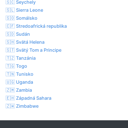
🇸🇨 Seychely
🇸🇱 Sierra Leone
🇸🇴 Somálsko
🇨🇫 Stredoafrická republika
🇸🇩 Sudán
🇸🇭 Svätá Helena
🇸🇹 Svätý Tom a Principe
🇹🇿 Tanzánia
🇹🇬 Togo
🇹🇳 Tunisko
🇺🇬 Uganda
🇿🇲 Zambia
🇪🇭 Západná Sahara
🇿🇼 Zimbabwe