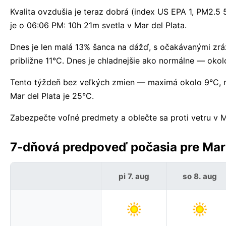
Kvalita ovzdušia je teraz dobrá (index US EPA 1, PM2.5
je o 06:06 PM: 10h 21m svetla v Mar del Plata.
Dnes je len malá 13% šanca na dážď, s očakávanými zráž
približne 11°C. Dnes je chladnejšie ako normálne — ok
Tento týždeň bez veľkých zmien — maximá okolo 9°C, m
Mar del Plata je 25°C.
Zabezpečte voľné predmety a oblečte sa proti vetru v M
7-dňová predpoveď počasia pre Mar d
pi 7. aug
so 8. aug