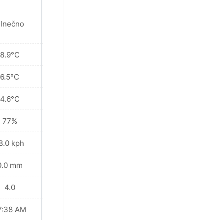
lnečno
Oblačno
8.9°C
8.5°C
6.5°C
7.2°C
4.6°C
6.3°C
77%
75%
8.0 kph
16.9 kph
0.0 mm
0.0 mm
4.0
4.0
7:38 AM
07:37 AM