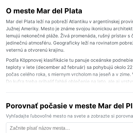
O meste Mar del Plata
Mar del Plata leží na pobreží Atlantiku v argentínskej prov
Južnej Ameriky. Mesto je známe svojou ikonickou archite
lemujú nekonečné pláže. Živá promenáda, rušný prístav s 
jedinečnú atmosféru. Geograficky leží na rovinatom pobre
veternú a otvorenú krajinu.
Podľa Köppnovej klasifikácie tu panuje oceánske podnebie
teploty v lete (december až február) sa pohybujú okolo 22 °
počas celého roka, s miernym vrcholom na jeseň a v zime.
Do kufra treba pribaliť ľahké oblečenie na leto, ale aj vr
Najlepší čas na návštevu z hľadiska počasia je argentínske 
neskoré jar a začiatok jesene s nižšími davmi a stabilnejš
Porovnať počasie v meste Mar del P
často fúka a môže spôsobiť pocit chladu aj v lete. Hmla s
výnimočný. Monzúny ani hurikány sa tu nevyskytujú, takže 
Vyhľadajte ľubovoľné mesto na svete a zobrazte si porovna