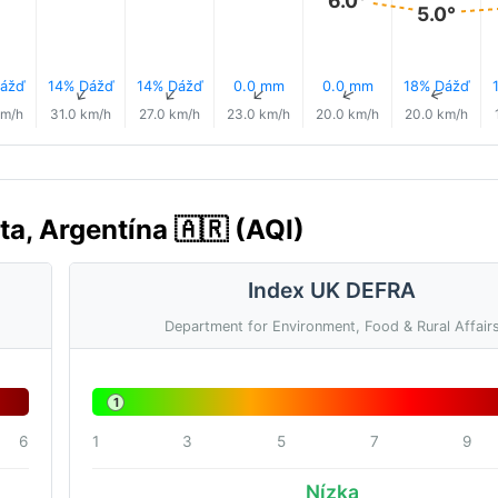
5.0°
ážď
14% Dážď
14% Dážď
0.0 mm
0.0 mm
18% Dážď
↑
↑
↑
↑
↑
↑
km/h
31.0 km/h
27.0 km/h
23.0 km/h
20.0 km/h
20.0 km/h
ta, Argentína 🇦🇷 (AQI)
Index UK DEFRA
Department for Environment, Food & Rural Affair
1
6
1
3
5
7
9
Nízka