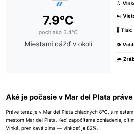
💧
Vlhk
7.9°C
🌬️
Viet
🌡️
Tlak:
pocit ako 3.4°C
Miestami dážď v okolí
👁️
Vidi
🌧️
Zráž
Aké je počasie v Mar del Plata práve
Práve teraz je v Mar del Plata chladných 8°C, s miest
mestom Mar del Plata. Keď započítame ochladenie, cítim
Vlhká, prenikavá zima — vlhkosť je 82%.