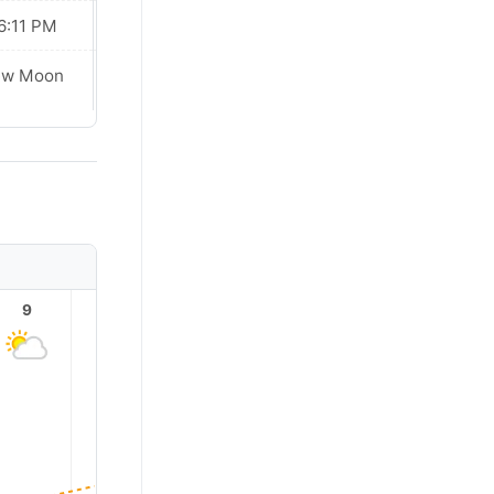
6:11 PM
06:12 PM
ew Moon
New Moon
9
10
11
12
13
14
11.0°
10.0°
9.0°
8.0°
6.0°