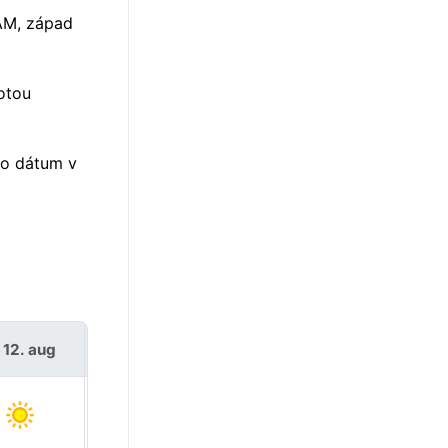
 AM, západ
otou
to dátum v
 12. aug
št 13. aug