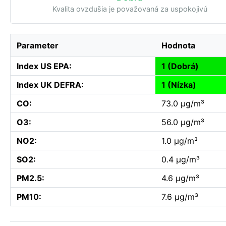
Kvalita ovzdušia je považovaná za uspokojivú
Parameter
Hodnota
Index US EPA:
1 (Dobrá)
Index UK DEFRA:
1 (Nízka)
CO:
73.0 µg/m³
O3:
56.0 µg/m³
NO2:
1.0 µg/m³
SO2:
0.4 µg/m³
PM2.5:
4.6 µg/m³
PM10:
7.6 µg/m³