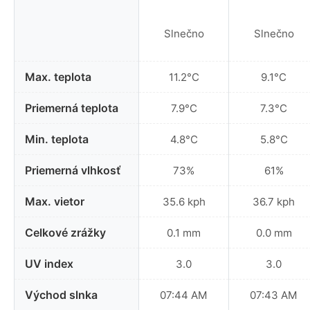
Slnečno
Slnečno
Max. teplota
11.2°C
9.1°C
Priemerná teplota
7.9°C
7.3°C
Min. teplota
4.8°C
5.8°C
Priemerná vlhkosť
73%
61%
Max. vietor
35.6 kph
36.7 kph
Celkové zrážky
0.1 mm
0.0 mm
UV index
3.0
3.0
Východ slnka
07:44 AM
07:43 AM