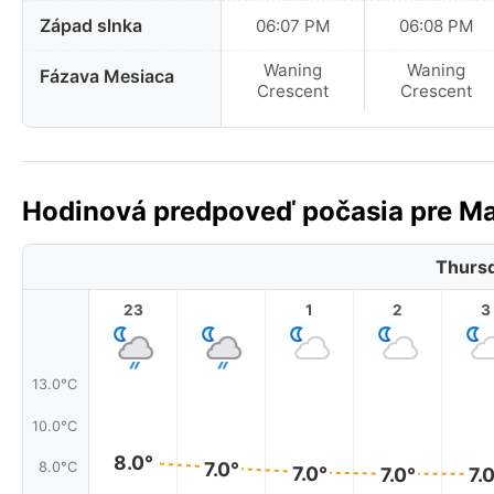
Západ slnka
06:07 PM
06:08 PM
Waning
Waning
Fázava Mesiaca
Crescent
Crescent
Hodinová predpoveď počasia pre Mar
Thursd
23
1
2
3
13.0°C
10.0°C
8.0°
7.0°
8.0°C
7.0°
7.0°
7.