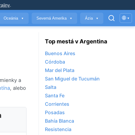
ajiny
.
🌐
Oceánia
Severná Amerika
Ázia
▾
▼
▼
▼
Top mestá v Argentina
Buenos Aires
Córdoba
Mar del Plata
San Miguel de Tucumán
dmienky a
Salta
tína
, alebo
Santa Fe
Corrientes
Posadas
a
Bahía Blanca
Resistencia