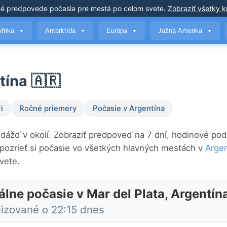
né predpovede počasia
pre mestá po celom svete
.
Zobraziť všetky kr
Afrika
Antarktída
Európa
Južná Amerika
▼
▼
▼
▼
tína 🇦🇷
i
Ročné priemery
Počasie v Argentína
i dážď v okolí. Zobraziť predpoveď na 7 dní, hodinové po
ozrieť si počasie vo všetkých hlavných mestách v
Argen
vete.
álne počasie v Mar del Plata, Argentín
lizované o 22:15 dnes