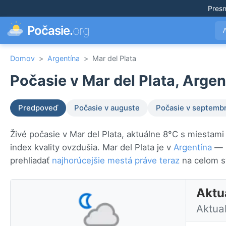
Pres
Počasie.
org
Domov
>
Argentína
>
Mar del Plata
Počasie v Mar del Plata, Argen
Predpoveď
Počasie v auguste
Počasie v septembr
Živé počasie v Mar del Plata, aktuálne 8°C s miestam
index kvality ovzdušia. Mar del Plata je v
Argentína
— p
prehliadať
najhorúcejšie mestá práve teraz
na celom s
Aktu
Aktua