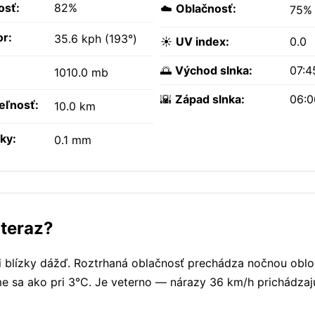
osť:
82%
☁️
Oblačnosť:
75%
or:
35.6 kph (193°)
☀️
UV index:
0.0
🌅
Východ slnka:
07:4
1010.0 mb
🌇
Západ slnka:
06:
teľnosť:
10.0 km
ky:
0.1 mm
 teraz?
ami blízky dážď. Roztrhaná oblačnosť prechádza nočnou obl
e sa ako pri 3°C. Je veterno — nárazy 36 km/h prichádzaj