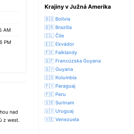
Krajiny v Južná Amerika
🇧🇴 Bolívia
🇧🇷 Brazília
5 AM
🇨🇱 Čile
06 PM
🇪🇨 Ekvádor
🇫🇰 Falklandy
🇬🇫 Francúzska Guyana
🇬🇾 Guyana
🇨🇴 Kolumbia
🇵🇾 Paraguaj
🇵🇪 Peru
🇸🇷 Surinam
🇺🇾 Uruguaj
ohou nad
🇻🇪 Venezuela
ú z west.