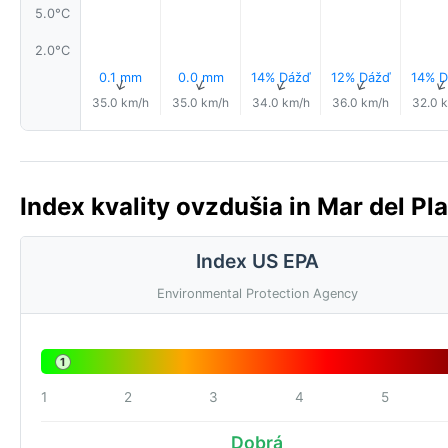
5.0°C
2.0°C
0.1 mm
0.0 mm
14% Dážď
12% Dážď
14% D
↑
↑
↑
↑
35.0 km/h
35.0 km/h
34.0 km/h
36.0 km/h
32.0 
Index kvality ovzdušia in Mar del Pla
Index US EPA
Environmental Protection Agency
1
1
2
3
4
5
Dobrá