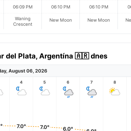
06:09 PM
06:10 PM
06:10 PM
0
Waning
New Moon
New Moon
N
Crescent
 del Plata, Argentína 🇦🇷 dnes
ay, August 06, 2026
4
5
6
7
8
0°
7.0°
7.0°
6.0°
6.0°