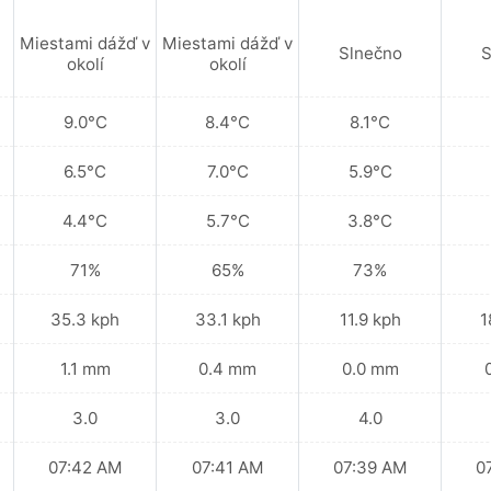
Miestami dážď v
Miestami dážď v
Slnečno
S
okolí
okolí
9.0°C
8.4°C
8.1°C
6.5°C
7.0°C
5.9°C
4.4°C
5.7°C
3.8°C
71%
65%
73%
35.3 kph
33.1 kph
11.9 kph
1
1.1 mm
0.4 mm
0.0 mm
3.0
3.0
4.0
07:42 AM
07:41 AM
07:39 AM
0