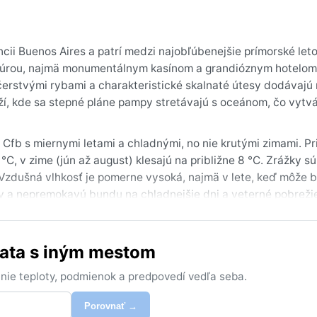
incii Buenos Aires a patrí medzi najobľúbenejšie prímorské let
ktúrou, najmä monumentálnym kasínom a grandióznym hotelom,
čerstvými rybami a charakteristické skalnaté útesy dodávajú
ží, kde sa stepné pláne pampy stretávajú s oceánom, čo vytv
 Cfb s miernymi letami a chladnými, no nie krutými zimami. P
C, v zime (jún až august) klesajú na približne 8 °C. Zrážky s
 Vzdušná vlhkosť je pomerne vysoká, najmä v lete, keď môže 
stvy a nepremokavú bundu na chladnejšie dni a veterné pobreži
leto, keď teploty láka na kúpanie a plážové aktivity, no príjem
ím počasím. Medzi výrazné fenomény patrí silný vietor od oceá
lata s iným mestom
a vyskytuje najmä v zimných mesiacoch pri ranných hodinách, 
cestovanie je bez extrémnych rizík.
nie teploty, podmienok a predpovedí vedľa seba.
Porovnať →