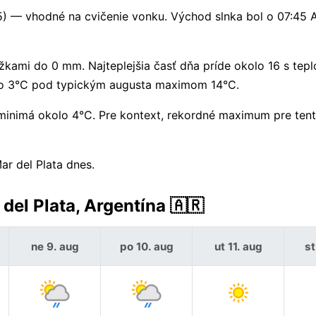
 5) — vhodné na cvičenie vonku. Východ slnka bol o 07:45
kami do 0 mm. Najteplejšia časť dňa príde okolo 16 s tepl
olo 3°C pod typickým augusta maximom 14°C.
inimá okolo 4°C. Pre kontext, rekordné maximum pre ten
ar del Plata dnes.
el Plata, Argentína 🇦🇷
ne 9. aug
po 10. aug
ut 11. aug
st