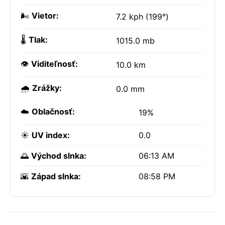
🌬️
Vietor:
7.2 kph (199°)
🌡️
Tlak:
1015.0 mb
👁️
Viditeľnosť:
10.0 km
🌧️
Zrážky:
0.0 mm
☁️
Oblačnosť:
19%
☀️
UV index:
0.0
🌅
Východ slnka:
06:13 AM
🌇
Západ slnka:
08:58 PM