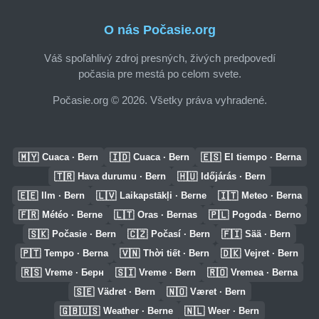
O nás Počasie.org
Váš spoľahlivý zdroj presných, živých predpovedí
počasia pre mestá po celom svete.
Počasie.org © 2026. Všetky práva vyhradené.
🇲🇾
🇮🇩
🇪🇸
Cuaca · Bern
Cuaca · Bern
El tiempo · Berna
🇹🇷
🇭🇺
Hava durumu · Bern
Időjárás · Bern
🇪🇪
🇱🇻
🇮🇹
Ilm · Bern
Laikapstākļi · Berne
Meteo · Berna
🇫🇷
🇱🇹
🇵🇱
Météo · Berne
Oras · Bernas
Pogoda · Berno
🇸🇰
🇨🇿
🇫🇮
Počasie · Bern
Počasí · Bern
Sää · Bern
🇵🇹
🇻🇳
🇩🇰
Tempo · Berna
Thời tiết · Bern
Vejret · Bern
🇷🇸
🇸🇮
🇷🇴
Vreme · Берн
Vreme · Bern
Vremea · Berna
🇸🇪
🇳🇴
Vädret · Bern
Været · Bern
🇬🇧🇺🇸
🇳🇱
Weather · Berne
Weer · Bern