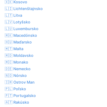
🇽🇰 Kosovo
🇱🇮 Lichtenštajnsko
🇱🇹 Litva
🇱🇻 Lotyšsko
🇱🇺 Luxembursko
🇲🇰 Macedónsko
🇭🇺 Maďarsko
🇲🇹 Malta
🇲🇩 Moldavsko
🇲🇨 Monako
🇩🇪 Nemecko
🇳🇴 Nórsko
🇮🇲 Ostrov Man
🇵🇱 Poľsko
🇵🇹 Portugalsko
🇦🇹 Rakúsko