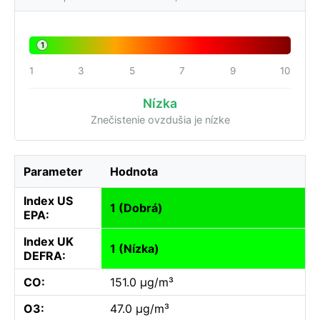
1
1
3
5
7
9
10
Nízka
Znečistenie ovzdušia je nízke
Parameter
Hodnota
Index US
1 (Dobrá)
EPA:
Index UK
1 (Nízka)
DEFRA:
CO:
151.0 µg/m³
O3:
47.0 µg/m³