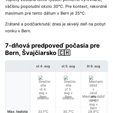
väčšinu popoludní okolo 30°C. Pre kontext, rekordné
maximum pre tento dátum v Bern je 35°C.
Zrátané a podčiarknuté: dnes je skvelý deň na pobyt
vonku v Bern.
7-dňová predpoveď počasia pre
Bern, Švajčiarsko 🇨🇭
ut 4. aug
st 5. aug
št 6. aug
Miestami dážď
Slnečno
Slnečno
v okolí
Max. teplota
33.1°C
30.7°C
28.9°C