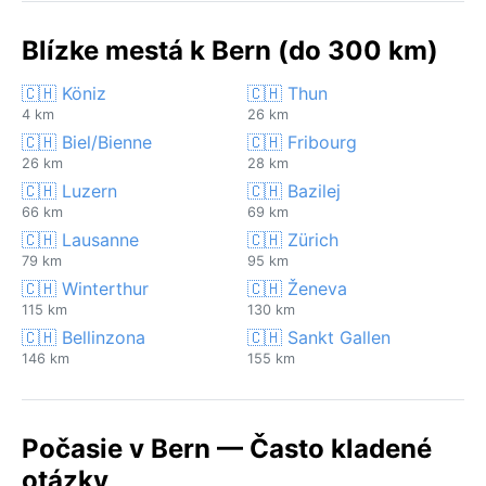
Blízke mestá k Bern (do 300 km)
🇨🇭 Köniz
🇨🇭 Thun
4 km
26 km
🇨🇭 Biel/Bienne
🇨🇭 Fribourg
26 km
28 km
🇨🇭 Luzern
🇨🇭 Bazilej
66 km
69 km
🇨🇭 Lausanne
🇨🇭 Zürich
79 km
95 km
🇨🇭 Winterthur
🇨🇭 Ženeva
115 km
130 km
🇨🇭 Bellinzona
🇨🇭 Sankt Gallen
146 km
155 km
Počasie v Bern — Často kladené
otázky