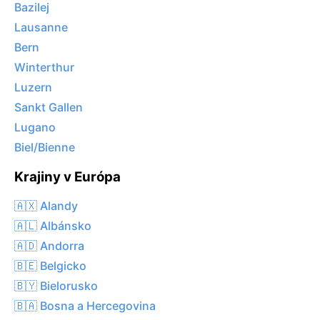
Bazilej
Lausanne
Bern
Winterthur
Luzern
Sankt Gallen
Lugano
Biel/Bienne
Krajiny v Európa
🇦🇽 Alandy
🇦🇱 Albánsko
🇦🇩 Andorra
🇧🇪 Belgicko
🇧🇾 Bielorusko
🇧🇦 Bosna a Hercegovina