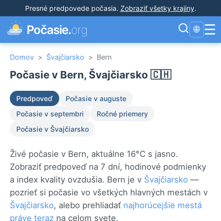
Presné predpovede počasia
.
Zobraziť všetky krajiny
.
☰
Počasie.
org
🌐
Domov
>
Švajčiarsko
>
Bern
Počasie v Bern, Švajčiarsko 🇨🇭
Predpoveď
Počasie v auguste
Počasie v septembri
Ročné priemery
Počasie v Švajčiarsko
Živé počasie v Bern, aktuálne 16°C s jasno.
Zobraziť predpoveď na 7 dní, hodinové podmienky
a index kvality ovzdušia. Bern je v
Švajčiarsko
—
pozrieť si počasie vo všetkých hlavných mestách v
Švajčiarsko
, alebo prehliadať
najhorúcejšie mestá
práve teraz
na celom svete.