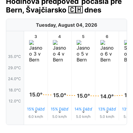
Hodinová predpoveď počasia pre
Bern, Švajčiarsko 🇨🇭 dnes
Tuesday, August 04, 2026
3
4
5
6
7
35.0°C
29.0°C
24.0°C
18.0°C
15.0°
15.
15.0°
15.0°
14.0°
12.0°C
15% Dážď
15% Dážď
14% Dážď
13% Dážď
13% D
↑
↑
↑
↑
6.0 km/h
5.0 km/h
5.0 km/h
5.0 km/h
5.0 k