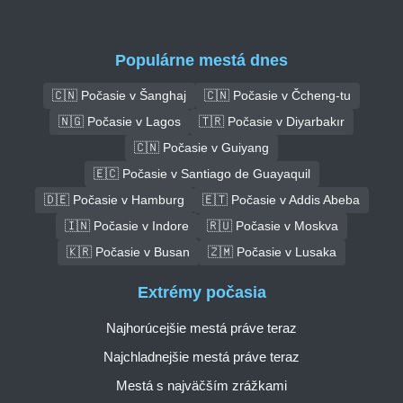
Populárne mestá dnes
🇨🇳 Počasie v Šanghaj
🇨🇳 Počasie v Čcheng-tu
🇳🇬 Počasie v Lagos
🇹🇷 Počasie v Diyarbakır
🇨🇳 Počasie v Guiyang
🇪🇨 Počasie v Santiago de Guayaquil
🇩🇪 Počasie v Hamburg
🇪🇹 Počasie v Addis Abeba
🇮🇳 Počasie v Indore
🇷🇺 Počasie v Moskva
🇰🇷 Počasie v Busan
🇿🇲 Počasie v Lusaka
Extrémy počasia
Najhorúcejšie mestá práve teraz
Najchladnejšie mestá práve teraz
Mestá s najväčším zrážkami