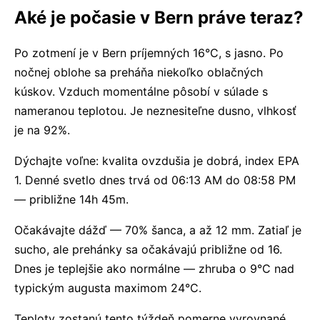
Aké je počasie v Bern práve teraz?
Po zotmení je v Bern príjemných 16°C, s jasno. Po
nočnej oblohe sa preháňa niekoľko oblačných
kúskov. Vzduch momentálne pôsobí v súlade s
nameranou teplotou. Je neznesiteľne dusno, vlhkosť
je na 92%.
Dýchajte voľne: kvalita ovzdušia je dobrá, index EPA
1. Denné svetlo dnes trvá od 06:13 AM do 08:58 PM
— približne 14h 45m.
Očakávajte dážď — 70% šanca, a až 12 mm. Zatiaľ je
sucho, ale prehánky sa očakávajú približne od 16.
Dnes je teplejšie ako normálne — zhruba o 9°C nad
typickým augusta maximom 24°C.
Teploty zostanú tento týždeň pomerne vyrovnané,