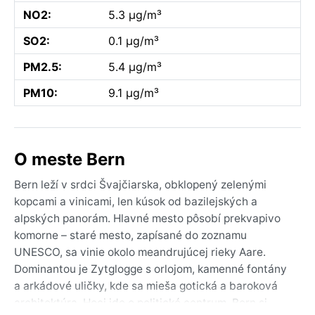
NO2:
5.3 µg/m³
SO2:
0.1 µg/m³
PM2.5:
5.4 µg/m³
PM10:
9.1 µg/m³
O meste Bern
Bern leží v srdci Švajčiarska, obklopený zelenými
kopcami a vinicami, len kúsok od bazilejských a
alpských panorám. Hlavné mesto pôsobí prekvapivo
komorne – staré mesto, zapísané do zoznamu
UNESCO, sa vinie okolo meandrujúcej rieky Aare.
Dominantou je Zytglogge s orlojom, kamenné fontány
a arkádové uličky, kde sa mieša gotická a baroková
architektúra. Hoci ide o politické centrum, Bern si