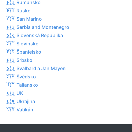
🇷🇴 Rumunsko
🇷🇺 Rusko
🇸🇲 San Maríno
🇷🇸 Serbia and Montenegro
🇸🇰 Slovenská Republika
🇸🇮 Slovinsko
🇪🇸 Španielsko
🇷🇸 Srbsko
🇸🇯 Svalbard a Jan Mayen
🇸🇪 Švédsko
🇮🇹 Taliansko
🇬🇧 UK
🇺🇦 Ukrajina
🇻🇦 Vatikán