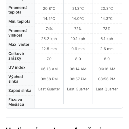
Priemerná
20.8°C
21.3°C
20.3°C
teplota
14.5°C
14.0°C
14.3°C
Min. teplota
74%
72%
73%
Priemerná
vlhkosť
25.2 kph
10.1 kph
6.1 kph
Max. vietor
12.5 mm
0.9 mm
2.6 mm
Celkové
zrážky
7.0
8.0
6.0
UV index
06:13 AM
06:14 AM
06:16 AM
Východ
08:58 PM
08:57 PM
08:56 PM
slnka
Last Quarter
Last Quarter
Last Quarter
Západ slnka
Fázava
Mesiaca