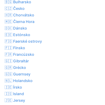
🇧🇬 Bulharsko
🇨🇿 Česko
🇭🇷 Chorvátsko
🇲🇪 Čierna Hora
🇩🇰 Dánsko
🇪🇪 Estónsko
🇫🇴 Faerské ostrovy
🇫🇮 Fínsko
🇫🇷 Francúzsko
🇬🇮 Gibraltár
🇬🇷 Grécko
🇬🇬 Guernsey
🇳🇱 Holandsko
🇮🇪 Írsko
🇮🇸 Island
🇯🇪 Jersey