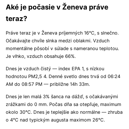
Aké je počasie v Ženeva práve
teraz?
Práve teraz je v Ženeva príjemných 16°C, s slnečno.
Očakávajte chvíle slnka medzi oblakmi. Vzduch
momentálne pôsobí v súlade s nameranou teplotou.
Je vlhko, vzduch obsahuje 66%.
Dnes je vzduch čistý — index EPA 1, s nízkou
hodnotou PM2,5 4. Denné svetlo dnes trvá od 06:24
AM do 08:57 PM — približne 14h 33m.
Dnes je len malá 3% šanca na dážď, s očakávanými
zrážkami do 0 mm. Počas dňa sa otepľuje, maximum
okolo 30°C. Dnes je teplejšie ako normálne — zhruba
o 4°C nad typickým augusta maximom 26°C.