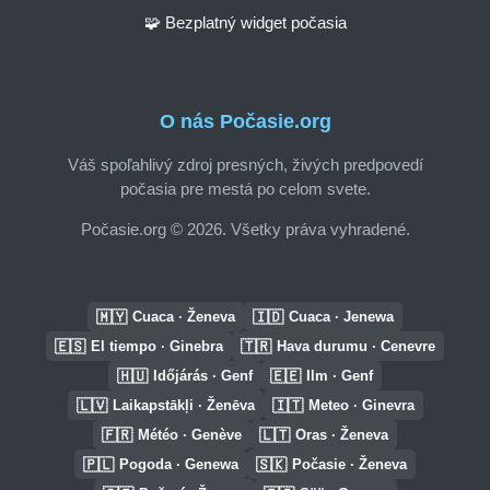
🧩 Bezplatný widget počasia
O nás Počasie.org
Váš spoľahlivý zdroj presných, živých predpovedí
počasia pre mestá po celom svete.
Počasie.org © 2026. Všetky práva vyhradené.
🇲🇾
🇮🇩
Cuaca · Ženeva
Cuaca · Jenewa
🇪🇸
🇹🇷
El tiempo · Ginebra
Hava durumu · Cenevre
🇭🇺
🇪🇪
Időjárás · Genf
Ilm · Genf
🇱🇻
🇮🇹
Laikapstākļi · Ženēva
Meteo · Ginevra
🇫🇷
🇱🇹
Météo · Genève
Oras · Ženeva
🇵🇱
🇸🇰
Pogoda · Genewa
Počasie · Ženeva