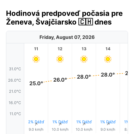
Hodinová predpoveď počasia pre
Ženeva, Švajčiarsko 🇨🇭 dnes
Friday, August 07, 2026
11
12
13
14
1
31.0°C
29.
28.0°
28.0°
26.0°
26.0°C
25.0°
21.0°C
16.0°C
11.0°C
2% Dážď
1% Dážď
1% Dážď
1% Dážď
1% D
↑
↑
↑
↑
9.0 km/h
10.0 km/h
10.0 km/h
9.0 km/h
8.0 k