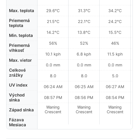
Max. teplota
29.6°C
31.3°C
34.2°C
Priemerná
21.5°C
22.1°C
24.2°C
teplota
14.2°C
13.8°C
15.5°C
Min. teplota
56%
52%
46%
Priemerná
vlhkosť
10.1 kph
6.8 kph
11.5 kph
Max. vietor
0.0 mm
0.0 mm
0.0 mm
Celkové
zrážky
8.0
8.0
5.0
UV index
06:24 AM
06:25 AM
06:27 AM
0
Východ
08:57 PM
08:56 PM
08:54 PM
slnka
Waning
Waning
Waning
N
Západ slnka
Crescent
Crescent
Crescent
Fázava
Mesiaca