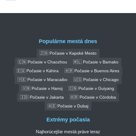
Populárne mestá dnes
🇿🇦 Počasie v Kapské Mesto
🇨🇳 Počasie v Chaozhou
🇲🇱 Počasie v Bamako
🇪🇬 Počasie v Káhira
🇦🇷 Počasie v Buenos Aires
🇻🇪 Počasie v Maracaibo
🇺🇸 Počasie v Chicago
🇻🇳 Počasie v Hanoj
🇨🇳 Počasie v Guiyang
🇮🇩 Počasie v Jakarta
🇦🇷 Počasie v Córdoba
🇦🇪 Počasie v Dubaj
Extrémy počasia
Najhorúcejšie mestá práve teraz