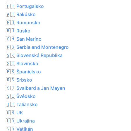
🇵🇹 Portugalsko
🇦🇹 Rakúsko
🇷🇴 Rumunsko
🇷🇺 Rusko
🇸🇲 San Maríno
🇷🇸 Serbia and Montenegro
🇸🇰 Slovenská Republika
🇸🇮 Slovinsko
🇪🇸 Španielsko
🇷🇸 Srbsko
🇸🇯 Svalbard a Jan Mayen
🇸🇪 Švédsko
🇮🇹 Taliansko
🇬🇧 UK
🇺🇦 Ukrajina
🇻🇦 Vatikán