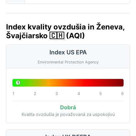
Index kvality ovzdušia in Ženeva,
Švajčiarsko 🇨🇭 (AQI)
Index US EPA
Environmental Protection Agency
1
1
2
3
4
5
6
Dobrá
Kvalita ovzdušia je považovaná za uspokojivú