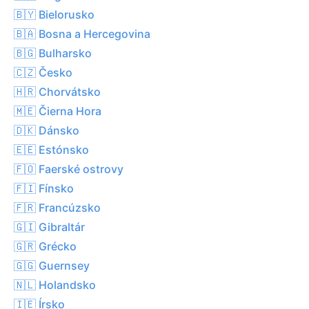
🇧🇾 Bielorusko
🇧🇦 Bosna a Hercegovina
🇧🇬 Bulharsko
🇨🇿 Česko
🇭🇷 Chorvátsko
🇲🇪 Čierna Hora
🇩🇰 Dánsko
🇪🇪 Estónsko
🇫🇴 Faerské ostrovy
🇫🇮 Fínsko
🇫🇷 Francúzsko
🇬🇮 Gibraltár
🇬🇷 Grécko
🇬🇬 Guernsey
🇳🇱 Holandsko
🇮🇪 Írsko