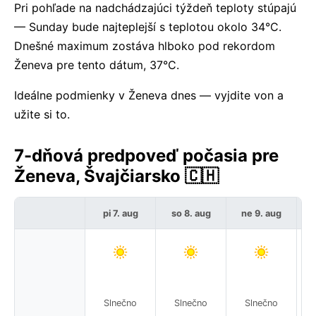
Pri pohľade na nadchádzajúci týždeň teploty stúpajú
— Sunday bude najteplejší s teplotou okolo 34°C.
Dnešné maximum zostáva hlboko pod rekordom
Ženeva pre tento dátum, 37°C.
Ideálne podmienky v Ženeva dnes — vyjdite von a
užite si to.
7-dňová predpoveď počasia pre
Ženeva, Švajčiarsko 🇨🇭
pi 7. aug
so 8. aug
ne 9. aug
p
Slnečno
Slnečno
Slnečno