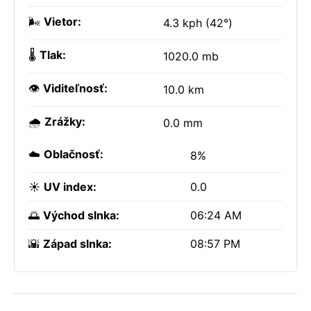
🌬️
Vietor:
4.3 kph (42°)
🌡️
Tlak:
1020.0 mb
👁️
Viditeľnosť:
10.0 km
🌧️
Zrážky:
0.0 mm
☁️
Oblačnosť:
8%
☀️
UV index:
0.0
🌅
Východ slnka:
06:24 AM
🌇
Západ slnka:
08:57 PM