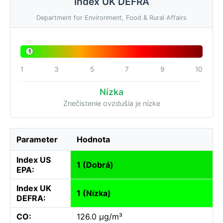
Index UK DEFRA
Department for Environment, Food & Rural Affairs
1
1
3
5
7
9
10
Nízka
Znečistenie ovzdušia je nízke
Parameter
Hodnota
Index US
1 (Dobrá)
EPA:
Index UK
1 (Nízka)
DEFRA:
CO:
126.0 µg/m³