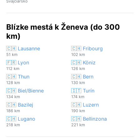
Švajčiarsko
Blízke mestá k Ženeva (do 300
km)
🇨🇭 Lausanne
🇨🇭 Fribourg
51 km
102 km
🇫🇷 Lyon
🇨🇭 Köniz
112 km
126 km
🇨🇭 Thun
🇨🇭 Bern
128 km
130 km
🇨🇭 Biel/Bienne
🇮🇹 Turín
134 km
174 km
🇨🇭 Bazilej
🇨🇭 Luzern
186 km
190 km
🇨🇭 Lugano
🇨🇭 Bellinzona
218 km
221 km