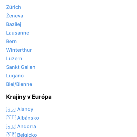
Zürich
Ženeva
Bazilej
Lausanne
Bern
Winterthur
Luzern
Sankt Gallen
Lugano
Biel/Bienne
Krajiny v Európa
🇦🇽 Alandy
🇦🇱 Albánsko
🇦🇩 Andorra
🇧🇪 Belgicko