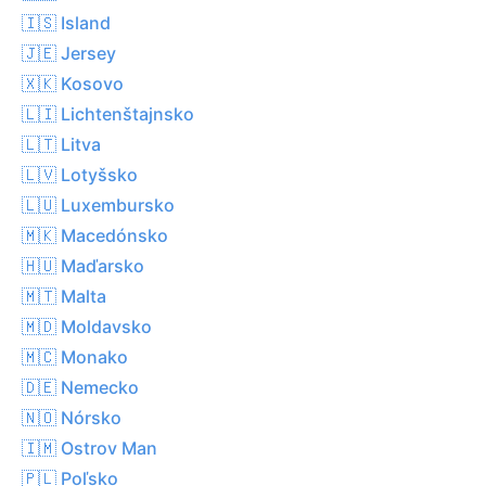
🇮🇸 Island
🇯🇪 Jersey
🇽🇰 Kosovo
🇱🇮 Lichtenštajnsko
🇱🇹 Litva
🇱🇻 Lotyšsko
🇱🇺 Luxembursko
🇲🇰 Macedónsko
🇭🇺 Maďarsko
🇲🇹 Malta
🇲🇩 Moldavsko
🇲🇨 Monako
🇩🇪 Nemecko
🇳🇴 Nórsko
🇮🇲 Ostrov Man
🇵🇱 Poľsko