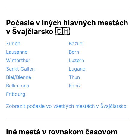
Zimné mesiace december až február môžu priniesť
hmlu a občasné sneženie, ale mesto nie je zasypané
snehom natrvalo. Zaujímavým javom je foehn – teplý
Počasie v iných hlavných mestách
vietor z Álp, ktorý v zime dokáže výrazne zdvihnúť
teploty. Výrazné extrémy ako hurikány či monzúny tu
v Švajčiarsko 🇨🇭
nehrozia, takže klíma je počas celého roka prívetivá a
Zürich
Bazilej
vyvážená.
Lausanne
Bern
Winterthur
Luzern
Sankt Gallen
Lugano
Biel/Bienne
Thun
Bellinzona
Köniz
Fribourg
Zobraziť počasie vo všetkých mestách v Švajčiarsko
Iné mestá v rovnakom časovom