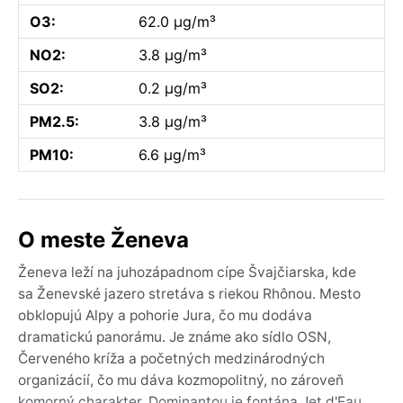
O3:
62.0 µg/m³
NO2:
3.8 µg/m³
SO2:
0.2 µg/m³
PM2.5:
3.8 µg/m³
PM10:
6.6 µg/m³
O meste Ženeva
Ženeva leží na juhozápadnom cípe Švajčiarska, kde
sa Ženevské jazero stretáva s riekou Rhônou. Mesto
obklopujú Alpy a pohorie Jura, čo mu dodáva
dramatickú panorámu. Je známe ako sídlo OSN,
Červeného kríža a početných medzinárodných
organizácií, čo mu dáva kozmopolitný, no zároveň
komorný charakter. Dominantou je fontána Jet d'Eau,