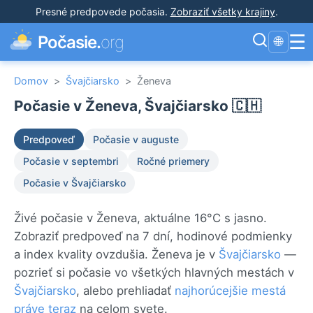
Presné predpovede počasia
.
Zobraziť všetky krajiny
.
☰
Počasie.
org
🌐
Domov
>
Švajčiarsko
>
Ženeva
Počasie v Ženeva, Švajčiarsko 🇨🇭
Predpoveď
Počasie v auguste
Počasie v septembri
Ročné priemery
Počasie v Švajčiarsko
Živé počasie v Ženeva, aktuálne 16°C s jasno.
Zobraziť predpoveď na 7 dní, hodinové podmienky
a index kvality ovzdušia. Ženeva je v
Švajčiarsko
—
pozrieť si počasie vo všetkých hlavných mestách v
Švajčiarsko
, alebo prehliadať
najhorúcejšie mestá
práve teraz
na celom svete.