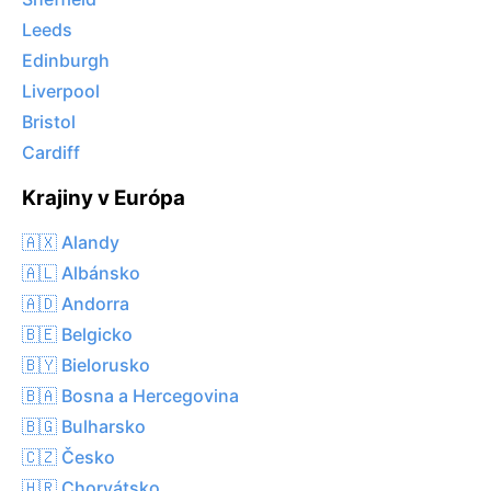
Leeds
Edinburgh
Liverpool
Bristol
Cardiff
Krajiny v Európa
🇦🇽 Alandy
🇦🇱 Albánsko
🇦🇩 Andorra
🇧🇪 Belgicko
🇧🇾 Bielorusko
🇧🇦 Bosna a Hercegovina
🇧🇬 Bulharsko
🇨🇿 Česko
🇭🇷 Chorvátsko