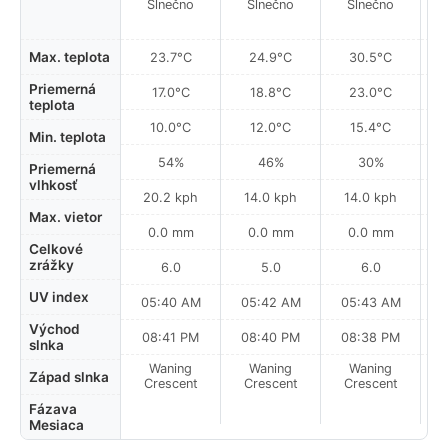
Slnečno
Slnečno
Slnečno
Max. teplota
23.7°C
24.9°C
30.5°C
Priemerná
17.0°C
18.8°C
23.0°C
teplota
10.0°C
12.0°C
15.4°C
Min. teplota
54%
46%
30%
Priemerná
vlhkosť
20.2 kph
14.0 kph
14.0 kph
Max. vietor
0.0 mm
0.0 mm
0.0 mm
Celkové
zrážky
6.0
5.0
6.0
UV index
05:40 AM
05:42 AM
05:43 AM
0
Východ
08:41 PM
08:40 PM
08:38 PM
slnka
Waning
Waning
Waning
N
Západ slnka
Crescent
Crescent
Crescent
Fázava
Mesiaca