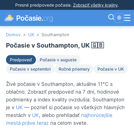
Presné predpovede počasia
.
Zobraziť všetky krajiny
.
☰
Počasie.
org
🌐
Domov
>
UK
>
Southampton
Počasie v Southampton, UK 🇬🇧
Predpoveď
Počasie v auguste
Počasie v septembri
Ročné priemery
Počasie v UK
Živé počasie v Southampton, aktuálne 11°C s
oblačno. Zobraziť predpoveď na 7 dní, hodinové
podmienky a index kvality ovzdušia. Southampton
je v
UK
— pozrieť si počasie vo všetkých hlavných
mestách v
UK
, alebo prehliadať
najhorúcejšie
mestá práve teraz
na celom svete.