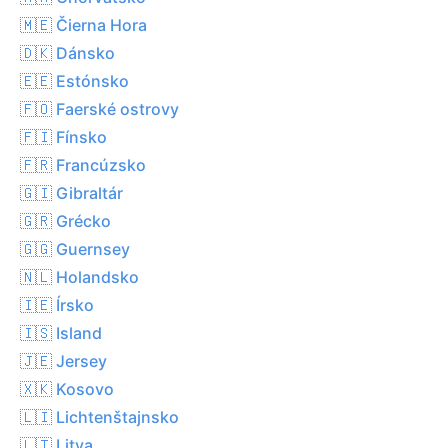
🇲🇪 Čierna Hora
🇩🇰 Dánsko
🇪🇪 Estónsko
🇫🇴 Faerské ostrovy
🇫🇮 Fínsko
🇫🇷 Francúzsko
🇬🇮 Gibraltár
🇬🇷 Grécko
🇬🇬 Guernsey
🇳🇱 Holandsko
🇮🇪 Írsko
🇮🇸 Island
🇯🇪 Jersey
🇽🇰 Kosovo
🇱🇮 Lichtenštajnsko
🇱🇹 Litva