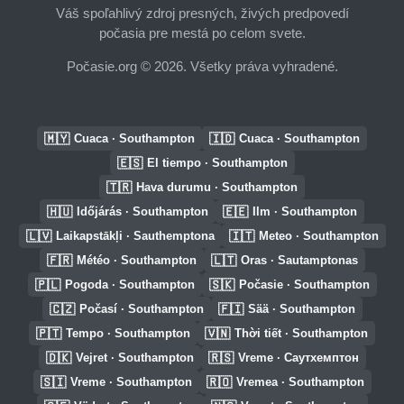
Váš spoľahlivý zdroj presných, živých predpovedí
počasia pre mestá po celom svete.
Počasie.org © 2026. Všetky práva vyhradené.
🇲🇾
🇮🇩
Cuaca · Southampton
Cuaca · Southampton
🇪🇸
El tiempo · Southampton
🇹🇷
Hava durumu · Southampton
🇭🇺
🇪🇪
Időjárás · Southampton
Ilm · Southampton
🇱🇻
🇮🇹
Laikapstākļi · Sauthemptona
Meteo · Southampton
🇫🇷
🇱🇹
Météo · Southampton
Oras · Sautamptonas
🇵🇱
🇸🇰
Pogoda · Southampton
Počasie · Southampton
🇨🇿
🇫🇮
Počasí · Southampton
Sää · Southampton
🇵🇹
🇻🇳
Tempo · Southampton
Thời tiết · Southampton
🇩🇰
🇷🇸
Vejret · Southampton
Vreme · Саутхемптон
🇸🇮
🇷🇴
Vreme · Southampton
Vremea · Southampton