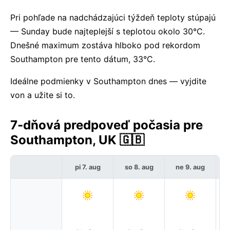
Pri pohľade na nadchádzajúci týždeň teploty stúpajú
— Sunday bude najteplejší s teplotou okolo 30°C.
Dnešné maximum zostáva hlboko pod rekordom
Southampton pre tento dátum, 33°C.
Ideálne podmienky v Southampton dnes — vyjdite
von a užite si to.
7-dňová predpoveď počasia pre
Southampton, UK 🇬🇧
pi 7. aug
so 8. aug
ne 9. aug
p