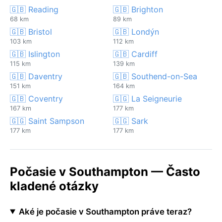
🇬🇧 Reading
🇬🇧 Brighton
68 km
89 km
🇬🇧 Bristol
🇬🇧 Londýn
103 km
112 km
🇬🇧 Islington
🇬🇧 Cardiff
115 km
139 km
🇬🇧 Daventry
🇬🇧 Southend-on-Sea
151 km
164 km
🇬🇧 Coventry
🇬🇬 La Seigneurie
167 km
177 km
🇬🇬 Saint Sampson
🇬🇬 Sark
177 km
177 km
Počasie v Southampton — Často
kladené otázky
Aké je počasie v Southampton práve teraz?