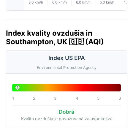
8.0 km/h
6.0 km/h
6.0 km/h
5.0 km/h
4.0 k
Index kvality ovzdušia in
Southampton, UK 🇬🇧 (AQI)
Index US EPA
Environmental Protection Agency
1
1
2
3
4
5
6
Dobrá
Kvalita ovzdušia je považovaná za uspokojivú