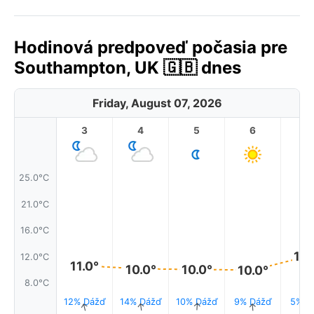
Hodinová predpoveď počasia pre
Southampton, UK 🇬🇧 dnes
Friday, August 07, 2026
3
4
5
6
7
25.0°C
21.0°C
16.0°C
12.
12.0°C
11.0°
10.0°
10.0°
10.0°
8.0°C
12% Dážď
14% Dážď
10% Dážď
9% Dážď
5% D
↑
↑
↑
↑