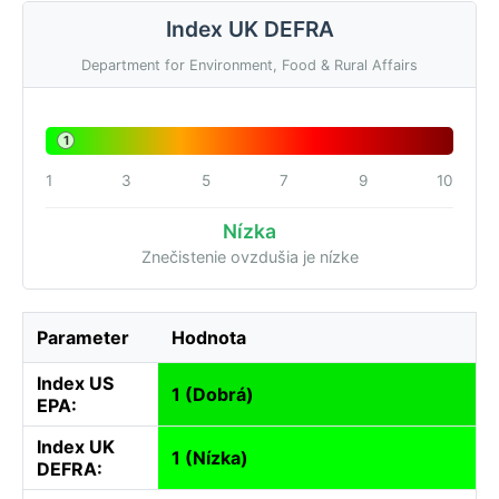
Index UK DEFRA
Department for Environment, Food & Rural Affairs
1
1
3
5
7
9
10
Nízka
Znečistenie ovzdušia je nízke
Parameter
Hodnota
Index US
1 (Dobrá)
EPA:
Index UK
1 (Nízka)
DEFRA: