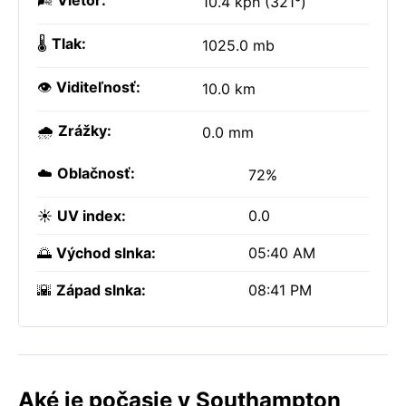
🌬️
Vietor:
10.4 kph (321°)
🌡️
Tlak:
1025.0 mb
👁️
Viditeľnosť:
10.0 km
🌧️
Zrážky:
0.0 mm
☁️
Oblačnosť:
72%
☀️
UV index:
0.0
🌅
Východ slnka:
05:40 AM
🌇
Západ slnka:
08:41 PM
Aké je počasie v Southampton