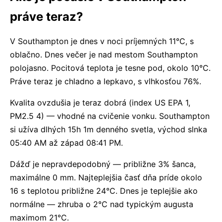
práve teraz?
V Southampton je dnes v noci príjemných 11°C, s
oblačno. Dnes večer je nad mestom Southampton
polojasno. Pocitová teplota je tesne pod, okolo 10°C.
Práve teraz je chladno a lepkavo, s vlhkosťou 76%.
Kvalita ovzdušia je teraz dobrá (index US EPA 1,
PM2.5 4) — vhodné na cvičenie vonku. Southampton
si užíva dlhých 15h 1m denného svetla, východ slnka
05:40 AM až západ 08:41 PM.
Dážď je nepravdepodobný — približne 3% šanca,
maximálne 0 mm. Najteplejšia časť dňa príde okolo
16 s teplotou približne 24°C. Dnes je teplejšie ako
normálne — zhruba o 2°C nad typickým augusta
maximom 21°C.