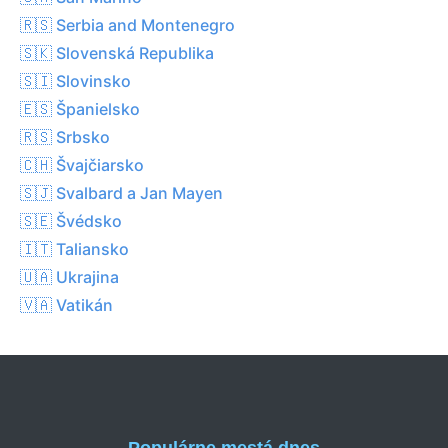
🇷🇸 Serbia and Montenegro
🇸🇰 Slovenská Republika
🇸🇮 Slovinsko
🇪🇸 Španielsko
🇷🇸 Srbsko
🇨🇭 Švajčiarsko
🇸🇯 Svalbard a Jan Mayen
🇸🇪 Švédsko
🇮🇹 Taliansko
🇺🇦 Ukrajina
🇻🇦 Vatikán
Populárne mestá dnes