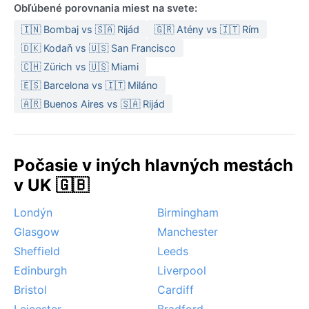
Obľúbené porovnania miest na svete:
🇮🇳 Bombaj vs 🇸🇦 Rijád
🇬🇷 Atény vs 🇮🇹 Rím
🇩🇰 Kodaň vs 🇺🇸 San Francisco
🇨🇭 Zürich vs 🇺🇸 Miami
🇪🇸 Barcelona vs 🇮🇹 Miláno
🇦🇷 Buenos Aires vs 🇸🇦 Rijád
Počasie v iných hlavných mestách
v UK 🇬🇧
Londýn
Birmingham
Glasgow
Manchester
Sheffield
Leeds
Edinburgh
Liverpool
Bristol
Cardiff
Leicester
Bradford