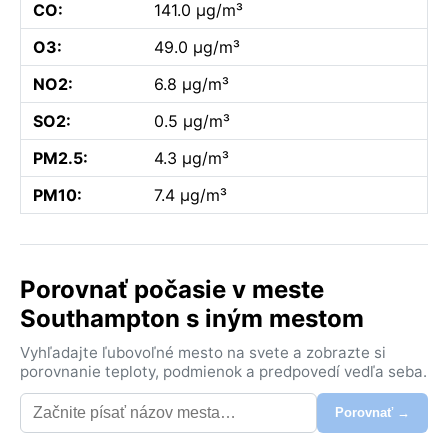
CO:
141.0 µg/m³
O3:
49.0 µg/m³
NO2:
6.8 µg/m³
SO2:
0.5 µg/m³
PM2.5:
4.3 µg/m³
PM10:
7.4 µg/m³
Porovnať počasie v meste
Southampton s iným mestom
Vyhľadajte ľubovoľné mesto na svete a zobrazte si
porovnanie teploty, podmienok a predpovedí vedľa seba.
Porovnať →