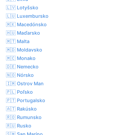
🇱🇻 Lotyšsko
🇱🇺 Luxembursko
🇲🇰 Macedónsko
🇭🇺 Maďarsko
🇲🇹 Malta
🇲🇩 Moldavsko
🇲🇨 Monako
🇩🇪 Nemecko
🇳🇴 Nórsko
🇮🇲 Ostrov Man
🇵🇱 Poľsko
🇵🇹 Portugalsko
🇦🇹 Rakúsko
🇷🇴 Rumunsko
🇷🇺 Rusko
🇸🇲 San Maríno