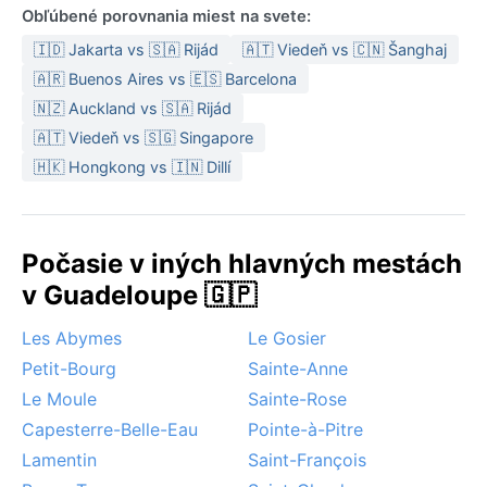
Obľúbené porovnania miest na svete:
🇮🇩 Jakarta vs 🇸🇦 Rijád
🇦🇹 Viedeň vs 🇨🇳 Šanghaj
🇦🇷 Buenos Aires vs 🇪🇸 Barcelona
🇳🇿 Auckland vs 🇸🇦 Rijád
🇦🇹 Viedeň vs 🇸🇬 Singapore
🇭🇰 Hongkong vs 🇮🇳 Dillí
Počasie v iných hlavných mestách
v Guadeloupe 🇬🇵
Les Abymes
Le Gosier
Petit-Bourg
Sainte-Anne
Le Moule
Sainte-Rose
Capesterre-Belle-Eau
Pointe-à-Pitre
Lamentin
Saint-François