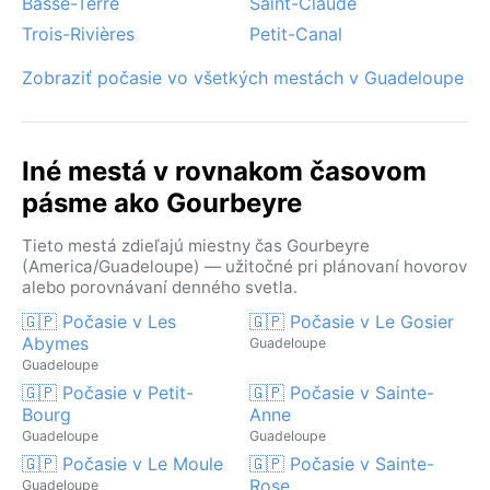
Basse-Terre
Saint-Claude
Trois-Rivières
Petit-Canal
Zobraziť počasie vo všetkých mestách v Guadeloupe
Iné mestá v rovnakom časovom
pásme ako Gourbeyre
Tieto mestá zdieľajú miestny čas Gourbeyre
(America/Guadeloupe) — užitočné pri plánovaní hovorov
alebo porovnávaní denného svetla.
🇬🇵 Počasie v Les
🇬🇵 Počasie v Le Gosier
Abymes
Guadeloupe
Guadeloupe
🇬🇵 Počasie v Petit-
🇬🇵 Počasie v Sainte-
Bourg
Anne
Guadeloupe
Guadeloupe
🇬🇵 Počasie v Le Moule
🇬🇵 Počasie v Sainte-
Rose
Guadeloupe