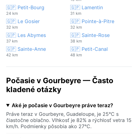
🇬🇵 Petit-Bourg
🇬🇵 Lamentin
24 km
31 km
🇬🇵 Le Gosier
🇬🇵 Pointe-à-Pitre
32 km
32 km
🇬🇵 Les Abymes
🇬🇵 Sainte-Rose
37 km
38 km
🇬🇵 Sainte-Anne
🇬🇵 Petit-Canal
42 km
48 km
Počasie v Gourbeyre — Často
kladené otázky
Aké je počasie v Gourbeyre práve teraz?
Práve teraz v Gourbeyre, Guadeloupe, je 25°C s
čiastočne oblačno. Vlhkosť je 82% a rýchlosť vetra 15
km/h. Podmienky pôsobia ako 27°C.