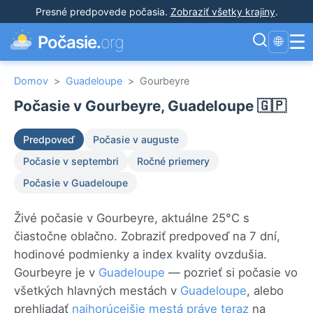
Presné predpovede počasia
.
Zobraziť všetky krajiny
.
☰
Počasie.
org
🌐
Domov
>
Guadeloupe
>
Gourbeyre
Počasie v Gourbeyre, Guadeloupe 🇬🇵
Predpoveď
Počasie v auguste
Počasie v septembri
Ročné priemery
Počasie v Guadeloupe
Živé počasie v Gourbeyre, aktuálne 25°C s
čiastočne oblačno. Zobraziť predpoveď na 7 dní,
hodinové podmienky a index kvality ovzdušia.
Gourbeyre je v
Guadeloupe
— pozrieť si počasie vo
všetkých hlavných mestách v
Guadeloupe
, alebo
prehliadať
najhorúcejšie mestá práve teraz
na