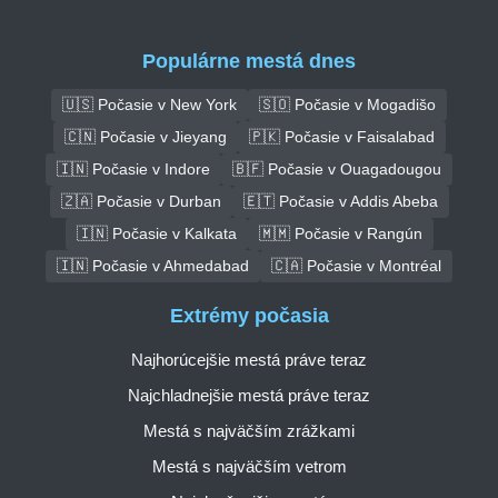
Populárne mestá dnes
🇺🇸 Počasie v New York
🇸🇴 Počasie v Mogadišo
🇨🇳 Počasie v Jieyang
🇵🇰 Počasie v Faisalabad
🇮🇳 Počasie v Indore
🇧🇫 Počasie v Ouagadougou
🇿🇦 Počasie v Durban
🇪🇹 Počasie v Addis Abeba
🇮🇳 Počasie v Kalkata
🇲🇲 Počasie v Rangún
🇮🇳 Počasie v Ahmedabad
🇨🇦 Počasie v Montréal
Extrémy počasia
Najhorúcejšie mestá práve teraz
Najchladnejšie mestá práve teraz
Mestá s najväčším zrážkami
Mestá s najväčším vetrom