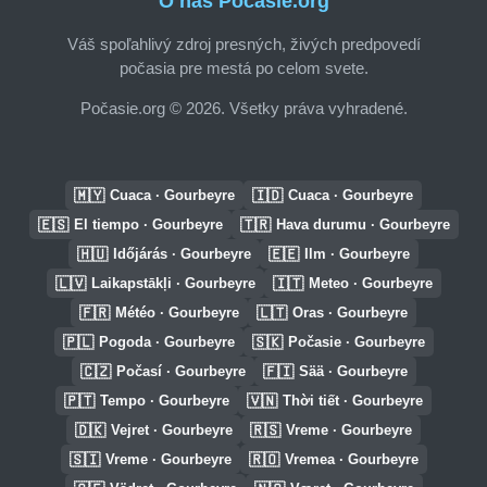
O nás Počasie.org
Váš spoľahlivý zdroj presných, živých predpovedí
počasia pre mestá po celom svete.
Počasie.org © 2026. Všetky práva vyhradené.
🇲🇾
🇮🇩
Cuaca · Gourbeyre
Cuaca · Gourbeyre
🇪🇸
🇹🇷
El tiempo · Gourbeyre
Hava durumu · Gourbeyre
🇭🇺
🇪🇪
Időjárás · Gourbeyre
Ilm · Gourbeyre
🇱🇻
🇮🇹
Laikapstākļi · Gourbeyre
Meteo · Gourbeyre
🇫🇷
🇱🇹
Météo · Gourbeyre
Oras · Gourbeyre
🇵🇱
🇸🇰
Pogoda · Gourbeyre
Počasie · Gourbeyre
🇨🇿
🇫🇮
Počasí · Gourbeyre
Sää · Gourbeyre
🇵🇹
🇻🇳
Tempo · Gourbeyre
Thời tiết · Gourbeyre
🇩🇰
🇷🇸
Vejret · Gourbeyre
Vreme · Gourbeyre
🇸🇮
🇷🇴
Vreme · Gourbeyre
Vremea · Gourbeyre