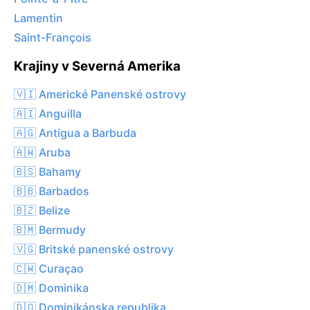
Lamentin
Saint-François
Krajiny v Severná Amerika
🇻🇮 Americké Panenské ostrovy
🇦🇮 Anguilla
🇦🇬 Antigua a Barbuda
🇦🇼 Aruba
🇧🇸 Bahamy
🇧🇧 Barbados
🇧🇿 Belize
🇧🇲 Bermudy
🇻🇬 Britské panenské ostrovy
🇨🇼 Curaçao
🇩🇲 Dominika
🇩🇴 Dominikánska republika