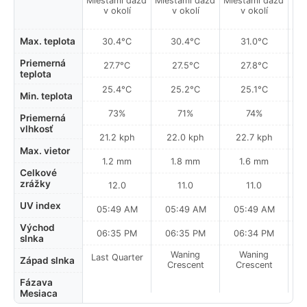
Miestami dážď
Miestami dážď
Miestami dážď
Mie
v okolí
v okolí
v okolí
Max. teplota
30.4°C
30.4°C
31.0°C
Priemerná
27.7°C
27.5°C
27.8°C
teplota
25.4°C
25.2°C
25.1°C
Min. teplota
73%
71%
74%
Priemerná
vlhkosť
21.2 kph
22.0 kph
22.7 kph
Max. vietor
1.2 mm
1.8 mm
1.6 mm
Celkové
zrážky
12.0
11.0
11.0
UV index
05:49 AM
05:49 AM
05:49 AM
0
Východ
06:35 PM
06:35 PM
06:34 PM
slnka
Waning
Waning
Last Quarter
Západ slnka
Crescent
Crescent
Fázava
Mesiaca