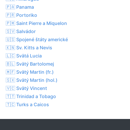
🇵🇦 Panama
🇵🇷 Portoriko
🇵🇲 Saint Pierre a Miquelon
🇸🇻 Salvádor
🇺🇸 Spojené štáty americké
🇰🇳 Sv. Kitts a Nevis
🇱🇨 Svätá Lucia
🇧🇱 Svätý Bartolomej
🇲🇫 Svätý Martin (fr.)
🇸🇽 Svätý Martin (hol.)
🇻🇨 Svätý Vincent
🇹🇹 Trinidad a Tobago
🇹🇨 Turks a Caicos