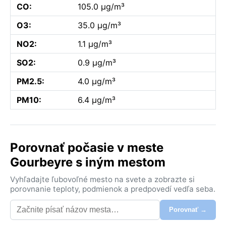
CO:
105.0 µg/m³
O3:
35.0 µg/m³
NO2:
1.1 µg/m³
SO2:
0.9 µg/m³
PM2.5:
4.0 µg/m³
PM10:
6.4 µg/m³
Porovnať počasie v meste
Gourbeyre s iným mestom
Vyhľadajte ľubovoľné mesto na svete a zobrazte si
porovnanie teploty, podmienok a predpovedí vedľa seba.
Porovnať →