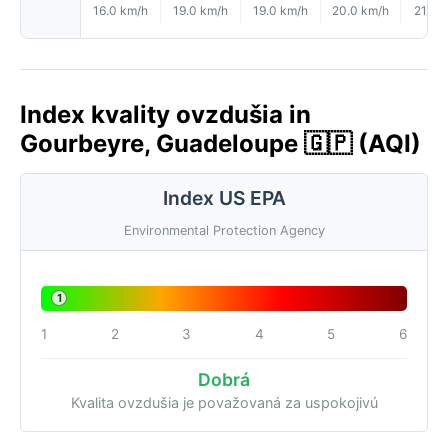
16.0 km/h
19.0 km/h
19.0 km/h
20.0 km/h
21.0 
Index kvality ovzdušia in
Gourbeyre, Guadeloupe 🇬🇵 (AQI)
Index US EPA
Environmental Protection Agency
1
1
2
3
4
5
6
Dobrá
Kvalita ovzdušia je považovaná za uspokojivú