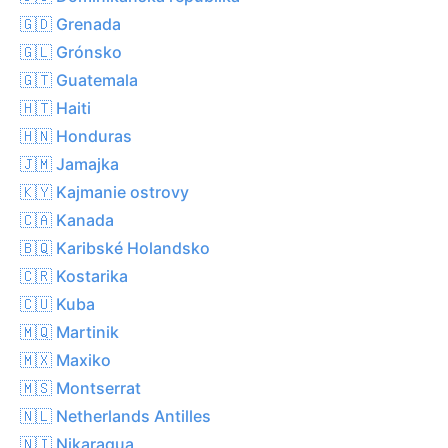
🇬🇩 Grenada
🇬🇱 Grónsko
🇬🇹 Guatemala
🇭🇹 Haiti
🇭🇳 Honduras
🇯🇲 Jamajka
🇰🇾 Kajmanie ostrovy
🇨🇦 Kanada
🇧🇶 Karibské Holandsko
🇨🇷 Kostarika
🇨🇺 Kuba
🇲🇶 Martinik
🇲🇽 Maxiko
🇲🇸 Montserrat
🇳🇱 Netherlands Antilles
🇳🇮 Nikaragua