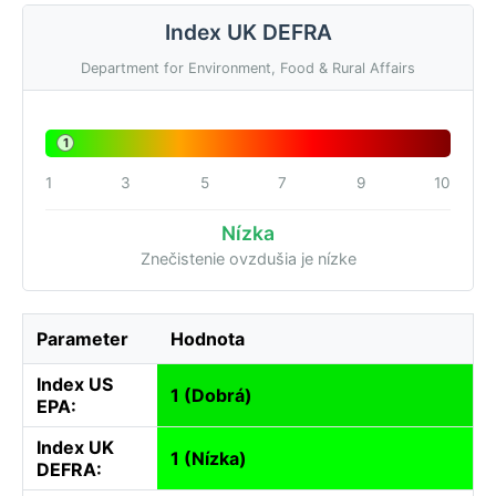
Index UK DEFRA
Department for Environment, Food & Rural Affairs
1
1
3
5
7
9
10
Nízka
Znečistenie ovzdušia je nízke
Parameter
Hodnota
Index US
1 (Dobrá)
EPA:
Index UK
1 (Nízka)
DEFRA: