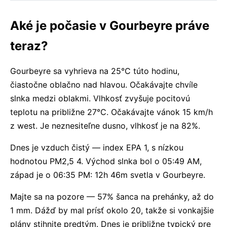
Aké je počasie v Gourbeyre práve
teraz?
Gourbeyre sa vyhrieva na 25°C túto hodinu,
čiastočne oblačno nad hlavou. Očakávajte chvíle
slnka medzi oblakmi. Vlhkosť zvyšuje pocitovú
teplotu na približne 27°C. Očakávajte vánok 15 km/h
z west. Je neznesiteľne dusno, vlhkosť je na 82%.
Dnes je vzduch čistý — index EPA 1, s nízkou
hodnotou PM2,5 4. Východ slnka bol o 05:49 AM,
západ je o 06:35 PM: 12h 46m svetla v Gourbeyre.
Majte sa na pozore — 57% šanca na prehánky, až do
1 mm. Dážď by mal prísť okolo 20, takže si vonkajšie
plány stihnite predtým. Dnes je približne typický pre