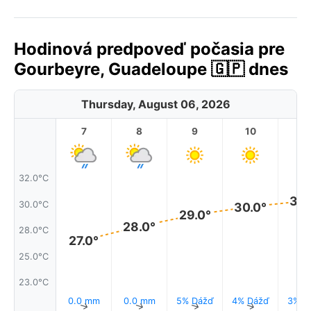
Hodinová predpoveď počasia pre
Gourbeyre, Guadeloupe 🇬🇵 dnes
Thursday, August 06, 2026
7
8
9
10
11
32.0°C
30.
30.0°C
30.0°
29.0°
28.0°
28.0°C
27.0°
25.0°C
23.0°C
0.0 mm
0.0 mm
5% Dážď
4% Dážď
3% D
↑
↑
↑
↑