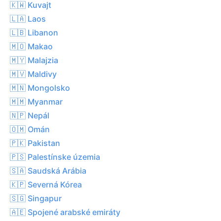
🇰🇼 Kuvajt
🇱🇦 Laos
🇱🇧 Libanon
🇲🇴 Makao
🇲🇾 Malajzia
🇲🇻 Maldivy
🇲🇳 Mongolsko
🇲🇲 Myanmar
🇳🇵 Nepál
🇴🇲 Omán
🇵🇰 Pakistan
🇵🇸 Palestínske územia
🇸🇦 Saudská Arábia
🇰🇵 Severná Kórea
🇸🇬 Singapur
🇦🇪 Spojené arabské emiráty