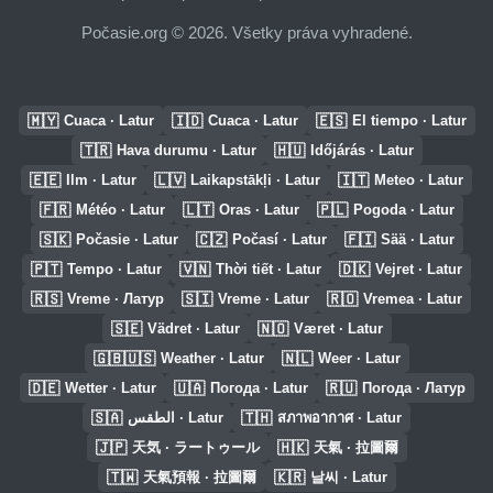
Počasie.org © 2026. Všetky práva vyhradené.
🇲🇾
🇮🇩
🇪🇸
Cuaca · Latur
Cuaca · Latur
El tiempo · Latur
🇹🇷
🇭🇺
Hava durumu · Latur
Időjárás · Latur
🇪🇪
🇱🇻
🇮🇹
Ilm · Latur
Laikapstākļi · Latur
Meteo · Latur
🇫🇷
🇱🇹
🇵🇱
Météo · Latur
Oras · Latur
Pogoda · Latur
🇸🇰
🇨🇿
🇫🇮
Počasie · Latur
Počasí · Latur
Sää · Latur
🇵🇹
🇻🇳
🇩🇰
Tempo · Latur
Thời tiết · Latur
Vejret · Latur
🇷🇸
🇸🇮
🇷🇴
Vreme · Латур
Vreme · Latur
Vremea · Latur
🇸🇪
🇳🇴
Vädret · Latur
Været · Latur
🇬🇧🇺🇸
🇳🇱
Weather · Latur
Weer · Latur
🇩🇪
🇺🇦
🇷🇺
Wetter · Latur
Погода · Latur
Погода · Латур
🇸🇦
🇹🇭
الطقس · Latur
สภาพอากาศ · Latur
🇯🇵
🇭🇰
天気 · ラートゥール
天氣 · 拉圖爾
🇹🇼
🇰🇷
天氣預報 · 拉圖爾
날씨 · Latur