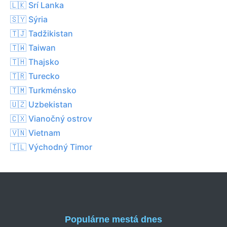
🇱🇰 Srí Lanka
🇸🇾 Sýria
🇹🇯 Tadžikistan
🇹🇼 Taiwan
🇹🇭 Thajsko
🇹🇷 Turecko
🇹🇲 Turkménsko
🇺🇿 Uzbekistan
🇨🇽 Vianočný ostrov
🇻🇳 Vietnam
🇹🇱 Východný Timor
Populárne mestá dnes