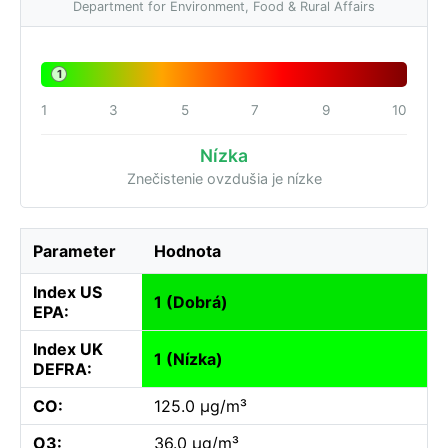
Department for Environment, Food & Rural Affairs
1
1
3
5
7
9
10
Nízka
Znečistenie ovzdušia je nízke
Parameter
Hodnota
Index US
1 (Dobrá)
EPA:
Index UK
1 (Nízka)
DEFRA:
CO:
125.0 µg/m³
O3:
36.0 µg/m³