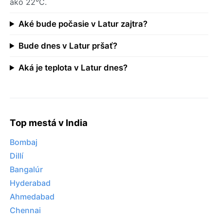
ako 22°C.
Aké bude počasie v Latur zajtra?
Bude dnes v Latur pršať?
Aká je teplota v Latur dnes?
Top mestá v India
Bombaj
Dillí
Bangalúr
Hyderabad
Ahmedabad
Chennai