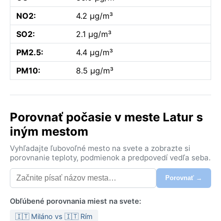
NO2:
4.2 µg/m³
SO2:
2.1 µg/m³
PM2.5:
4.4 µg/m³
PM10:
8.5 µg/m³
Porovnať počasie v meste Latur s
iným mestom
Vyhľadajte ľubovoľné mesto na svete a zobrazte si
porovnanie teploty, podmienok a predpovedí vedľa seba.
Porovnať →
Obľúbené porovnania miest na svete:
🇮🇹 Miláno vs 🇮🇹 Rím