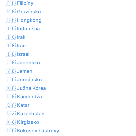
🇵🇭 Filipíny
🇬🇪 Gruzínsko
🇭🇰 Hongkong
🇮🇩 Indonézia
🇮🇶 Irak
🇮🇷 Irán
🇮🇱 Izrael
🇯🇵 Japonsko
🇾🇪 Jemen
🇯🇴 Jordánsko
🇰🇷 Južná Kórea
🇰🇭 Kambodža
🇶🇦 Katar
🇰🇿 Kazachstan
🇰🇬 Kirgizsko
🇨🇨 Kokosové ostrovy