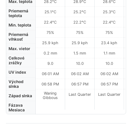
Max. teplota
28.2°C
28.9°C
28.6°C
Priemerná
25.1°C
25.2°C
25.3°C
teplota
22.4°C
22.2°C
22.4°C
Min. teplota
75%
75%
75%
Priemerná
vlhkosť
25.9 kph
25.9 kph
23.4 kph
Max. vietor
0.2 mm
1.5 mm
1.1 mm
Celkové
zrážky
9.0
10.0
10.0
UV index
06:01 AM
06:02 AM
06:02 AM
0
Východ
06:58 PM
06:57 PM
06:57 PM
slnka
Waning
Last Quarter
Last Quarter
La
Západ slnka
Gibbous
Fázava
Mesiaca