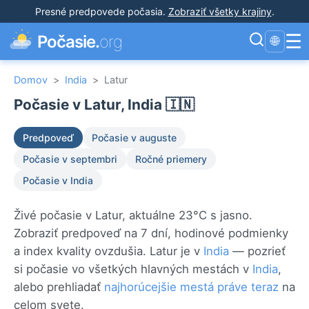
Presné predpovede počasia
.
Zobraziť všetky krajiny
.
☰
Počasie.
org
🌐
Domov
>
India
>
Latur
Počasie v Latur, India 🇮🇳
Predpoveď
Počasie v auguste
Počasie v septembri
Ročné priemery
Počasie v India
Živé počasie v Latur, aktuálne 23°C s jasno.
Zobraziť predpoveď na 7 dní, hodinové podmienky
a index kvality ovzdušia. Latur je v
India
— pozrieť
si počasie vo všetkých hlavných mestách v
India
,
alebo prehliadať
najhorúcejšie mestá práve teraz
na
celom svete.