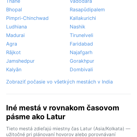
Thāne
Vadodara
Bhopal
Rasapūdipalem
Pimpri-Chinchwad
Kallakurichi
Ludhiana
Nashik
Madurai
Tirunelveli
Agra
Faridabad
Rājkot
Najafgarh
Jamshedpur
Gorakhpur
Kalyān
Dombivali
Zobraziť počasie vo všetkých mestách v India
Iné mestá v rovnakom časovom
pásme ako Latur
Tieto mestá zdieľajú miestny čas Latur (Asia/Kolkata) —
užitočné pri plánovaní hovorov alebo porovnávaní