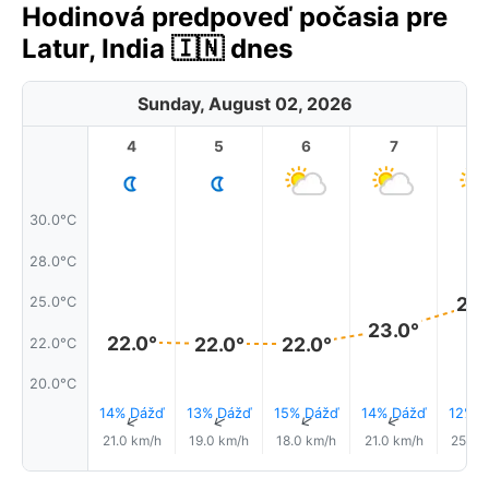
Hodinová predpoveď počasia pre
Latur, India 🇮🇳 dnes
Sunday, August 02, 2026
4
5
6
7
8
30.0°C
28.0°C
25.
25.0°C
23.0°
22.0°
22.0°
22.0°
22.0°C
20.0°C
14% Dážď
13% Dážď
15% Dážď
14% Dážď
12% D
↑
↑
↑
↑
21.0 km/h
19.0 km/h
18.0 km/h
21.0 km/h
25.0 