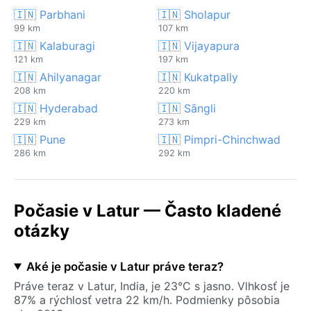
🇮🇳 Parbhani
🇮🇳 Sholapur
99 km
107 km
🇮🇳 Kalaburagi
🇮🇳 Vijayapura
121 km
197 km
🇮🇳 Ahilyanagar
🇮🇳 Kukatpally
208 km
220 km
🇮🇳 Hyderabad
🇮🇳 Sāngli
229 km
273 km
🇮🇳 Pune
🇮🇳 Pimpri-Chinchwad
286 km
292 km
Počasie v Latur — Často kladené
otázky
Aké je počasie v Latur práve teraz?
Práve teraz v Latur, India, je 23°C s jasno. Vlhkosť je
87% a rýchlosť vetra 22 km/h. Podmienky pôsobia