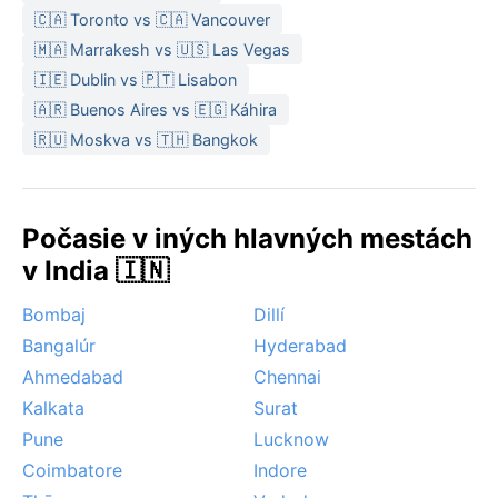
🇨🇦 Toronto vs 🇨🇦 Vancouver
🇲🇦 Marrakesh vs 🇺🇸 Las Vegas
🇮🇪 Dublin vs 🇵🇹 Lisabon
🇦🇷 Buenos Aires vs 🇪🇬 Káhira
🇷🇺 Moskva vs 🇹🇭 Bangkok
Počasie v iných hlavných mestách
v India 🇮🇳
Bombaj
Dillí
Bangalúr
Hyderabad
Ahmedabad
Chennai
Kalkata
Surat
Pune
Lucknow
Coimbatore
Indore