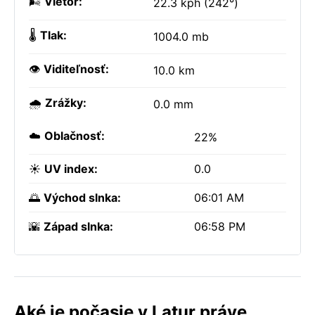
🌬️
Vietor:
22.3 kph (242°)
🌡️
Tlak:
1004.0 mb
👁️
Viditeľnosť:
10.0 km
🌧️
Zrážky:
0.0 mm
☁️
Oblačnosť:
22%
☀️
UV index:
0.0
🌅
Východ slnka:
06:01 AM
🌇
Západ slnka:
06:58 PM
Aké je počasie v Latur práve