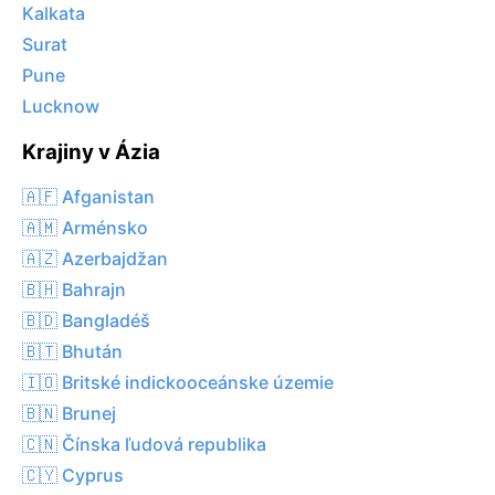
Kalkata
Surat
Pune
Lucknow
Krajiny v Ázia
🇦🇫 Afganistan
🇦🇲 Arménsko
🇦🇿 Azerbajdžan
🇧🇭 Bahrajn
🇧🇩 Bangladéš
🇧🇹 Bhután
🇮🇴 Britské indickooceánske územie
🇧🇳 Brunej
🇨🇳 Čínska ľudová republika
🇨🇾 Cyprus