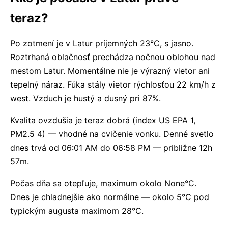
teraz?
Po zotmení je v Latur príjemných 23°C, s jasno.
Roztrhaná oblačnosť prechádza nočnou oblohou nad
mestom Latur. Momentálne nie je výrazný vietor ani
tepelný náraz. Fúka stály vietor rýchlosťou 22 km/h z
west. Vzduch je hustý a dusný pri 87%.
Kvalita ovzdušia je teraz dobrá (index US EPA 1,
PM2.5 4) — vhodné na cvičenie vonku. Denné svetlo
dnes trvá od 06:01 AM do 06:58 PM — približne 12h
57m.
Počas dňa sa otepľuje, maximum okolo None°C.
Dnes je chladnejšie ako normálne — okolo 5°C pod
typickým augusta maximom 28°C.