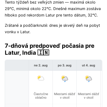
Tento týždeň bez veľkých zmien — maximá okolo
29°C, minimá okolo 22°C. Dnešné maximum zostáva
hlboko pod rekordom Latur pre tento dátum, 32°C.
Zrátané a podčiarknuté: dnes je skvelý deň na pobyt
vonku v Latur.
7-dňová predpoveď počasia pre
Latur, India 🇮🇳
ne 2. aug
po 3. aug
ut 4. aug
Čiastočne
Miestami dážď
Miestami dážď
Mie
oblačno
v okolí
v okolí