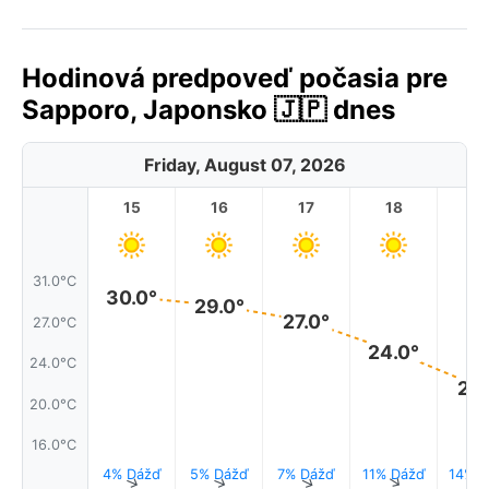
Hodinová predpoveď počasia pre
Sapporo, Japonsko 🇯🇵 dnes
Friday, August 07, 2026
15
16
17
18
1
31.0°C
30.0°
29.0°
27.0°
27.0°C
24.0°
24.0°C
21.
20.0°C
16.0°C
4% Dážď
5% Dážď
7% Dážď
11% Dážď
14% D
↑
↑
↑
↑