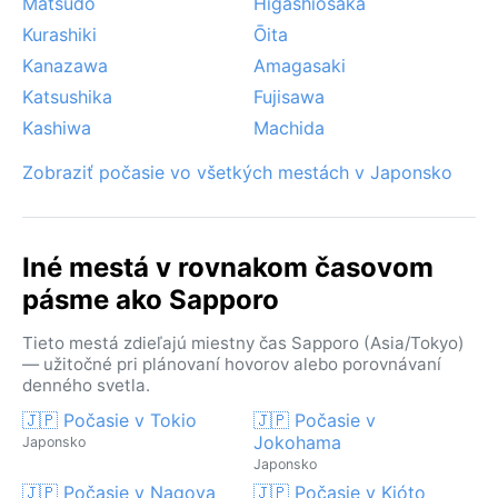
Matsudo
Higashiosaka
Kurashiki
Ōita
Kanazawa
Amagasaki
Katsushika
Fujisawa
Kashiwa
Machida
Zobraziť počasie vo všetkých mestách v Japonsko
Iné mestá v rovnakom časovom
pásme ako Sapporo
Tieto mestá zdieľajú miestny čas Sapporo (Asia/Tokyo)
— užitočné pri plánovaní hovorov alebo porovnávaní
denného svetla.
🇯🇵 Počasie v Tokio
🇯🇵 Počasie v
Jokohama
Japonsko
Japonsko
🇯🇵 Počasie v Nagoya
🇯🇵 Počasie v Kjóto