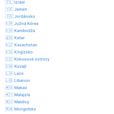
🇮🇱 Izrael
🇾🇪 Jemen
🇯🇴 Jordánsko
🇰🇷 Južná Kórea
🇰🇭 Kambodža
🇶🇦 Katar
🇰🇿 Kazachstan
🇰🇬 Kirgizsko
🇨🇨 Kokosové ostrovy
🇰🇼 Kuvajt
🇱🇦 Laos
🇱🇧 Libanon
🇲🇴 Makao
🇲🇾 Malajzia
🇲🇻 Maldivy
🇲🇳 Mongolsko