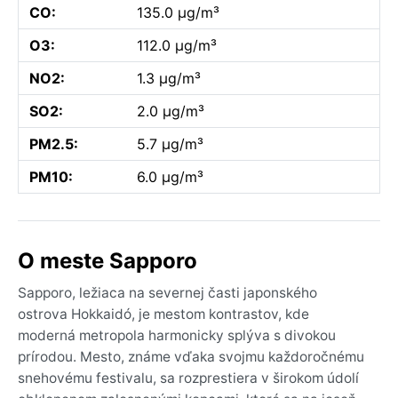
CO:
135.0 µg/m³
O3:
112.0 µg/m³
NO2:
1.3 µg/m³
SO2:
2.0 µg/m³
PM2.5:
5.7 µg/m³
PM10:
6.0 µg/m³
O meste Sapporo
Sapporo, ležiaca na severnej časti japonského
ostrova Hokkaidó, je mestom kontrastov, kde
moderná metropola harmonicky splýva s divokou
prírodou. Mesto, známe vďaka svojmu každoročnému
snehovému festivalu, sa rozprestiera v širokom údolí