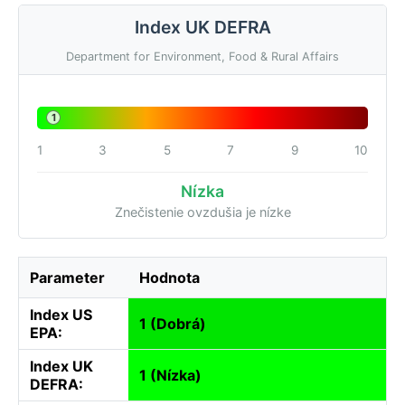
Index UK DEFRA
Department for Environment, Food & Rural Affairs
1
1
3
5
7
9
10
Nízka
Znečistenie ovzdušia je nízke
Parameter
Hodnota
Index US
1 (Dobrá)
EPA:
Index UK
1 (Nízka)
DEFRA: