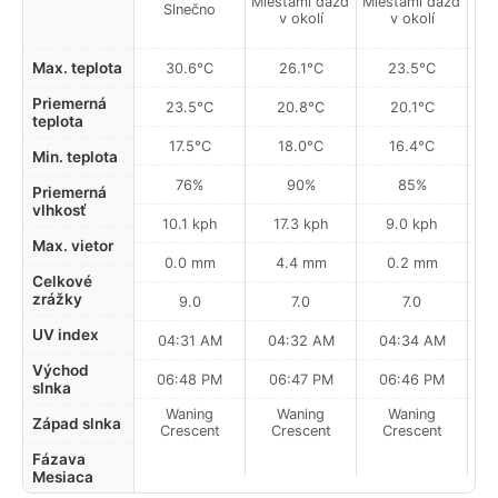
Miestami dážď
Miestami dážď
Mie
Slnečno
v okolí
v okolí
Max. teplota
30.6°C
26.1°C
23.5°C
Priemerná
23.5°C
20.8°C
20.1°C
teplota
17.5°C
18.0°C
16.4°C
Min. teplota
76%
90%
85%
Priemerná
vlhkosť
10.1 kph
17.3 kph
9.0 kph
Max. vietor
0.0 mm
4.4 mm
0.2 mm
Celkové
zrážky
9.0
7.0
7.0
UV index
04:31 AM
04:32 AM
04:34 AM
0
Východ
06:48 PM
06:47 PM
06:46 PM
slnka
Waning
Waning
Waning
N
Západ slnka
Crescent
Crescent
Crescent
Fázava
Mesiaca