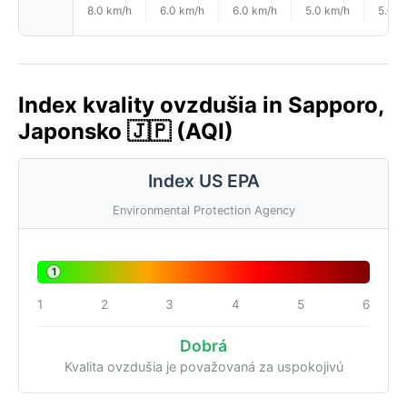
8.0 km/h
6.0 km/h
6.0 km/h
5.0 km/h
5.0 k
Index kvality ovzdušia in Sapporo,
Japonsko 🇯🇵 (AQI)
Index US EPA
Environmental Protection Agency
1
1
2
3
4
5
6
Dobrá
Kvalita ovzdušia je považovaná za uspokojivú