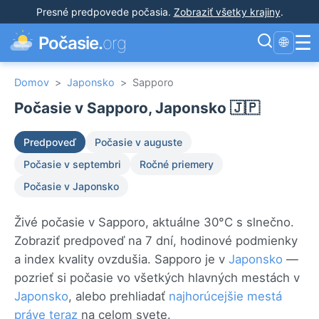
Presné predpovede počasia
.
Zobraziť všetky krajiny
.
☰
Počasie.
org
🌐
Domov
>
Japonsko
>
Sapporo
Počasie v Sapporo, Japonsko 🇯🇵
Predpoveď
Počasie v auguste
Počasie v septembri
Ročné priemery
Počasie v Japonsko
Živé počasie v Sapporo, aktuálne 30°C s slnečno.
Zobraziť predpoveď na 7 dní, hodinové podmienky
a index kvality ovzdušia. Sapporo je v
Japonsko
—
pozrieť si počasie vo všetkých hlavných mestách v
Japonsko
, alebo prehliadať
najhorúcejšie mestá
práve teraz
na celom svete.