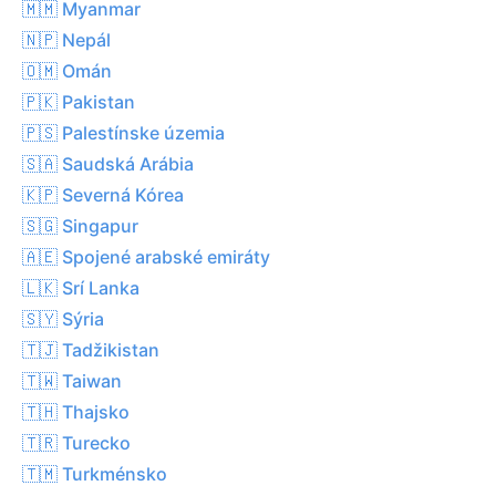
🇲🇲 Myanmar
🇳🇵 Nepál
🇴🇲 Omán
🇵🇰 Pakistan
🇵🇸 Palestínske územia
🇸🇦 Saudská Arábia
🇰🇵 Severná Kórea
🇸🇬 Singapur
🇦🇪 Spojené arabské emiráty
🇱🇰 Srí Lanka
🇸🇾 Sýria
🇹🇯 Tadžikistan
🇹🇼 Taiwan
🇹🇭 Thajsko
🇹🇷 Turecko
🇹🇲 Turkménsko