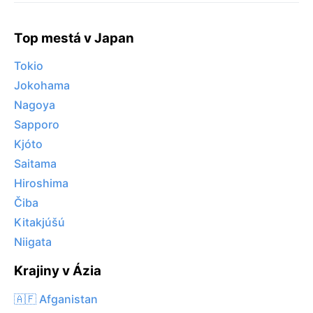
Top mestá v Japan
Tokio
Jokohama
Nagoya
Sapporo
Kjóto
Saitama
Hiroshima
Čiba
Kitakjúšú
Niigata
Krajiny v Ázia
🇦🇫 Afganistan