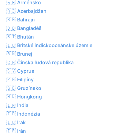
🇦🇲 Arménsko
🇦🇿 Azerbajdžan
🇧🇭 Bahrajn
🇧🇩 Bangladéš
🇧🇹 Bhután
🇮🇴 Britské indickooceánske územie
🇧🇳 Brunej
🇨🇳 Čínska ľudová republika
🇨🇾 Cyprus
🇵🇭 Filipíny
🇬🇪 Gruzínsko
🇭🇰 Hongkong
🇮🇳 India
🇮🇩 Indonézia
🇮🇶 Irak
🇮🇷 Irán