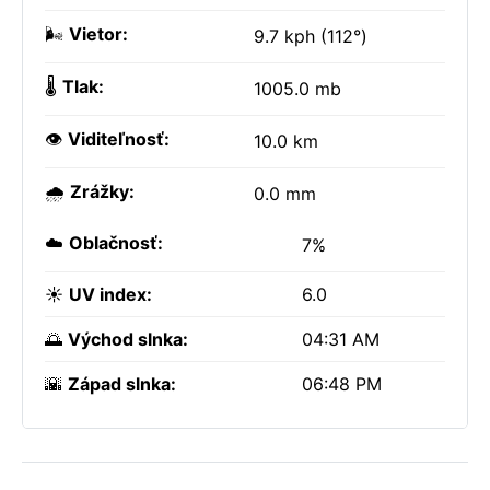
🌬️
Vietor:
9.7 kph (112°)
🌡️
Tlak:
1005.0 mb
👁️
Viditeľnosť:
10.0 km
🌧️
Zrážky:
0.0 mm
☁️
Oblačnosť:
7%
☀️
UV index:
6.0
🌅
Východ slnka:
04:31 AM
🌇
Západ slnka:
06:48 PM