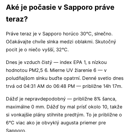
Aké je počasie v Sapporo práve
teraz?
Práve teraz je v Sapporo horúco 30°C, slnečno.
Očakávajte chvíle slnka medzi oblakmi. Skutočný
pocit je o niečo vyšší, 32°C.
Dnes je vzduch čistý — index EPA 1, s nízkou
hodnotou PM2,5 6. Mierne UV žiarenie 6 — v
poludňajšom slnku buďte opatrní. Denné svetlo dnes
trvá od 04:31 AM do 06:48 PM — približne 14h 17m.
Dážď je nepravdepodobný — približne 8% šanca,
maximálne 0 mm. Dážď by mal prísť okolo 10, takže
si vonkajšie plány stihnite predtým. To je približne o
6°C viac ako je obvyklý augusta priemer pre
Sapporo.