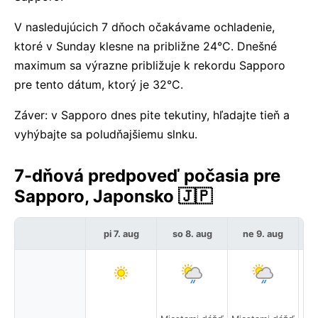
V nasledujúcich 7 dňoch očakávame ochladenie,
ktoré v Sunday klesne na približne 24°C. Dnešné
maximum sa výrazne približuje k rekordu Sapporo
pre tento dátum, ktorý je 32°C.
Záver: v Sapporo dnes pite tekutiny, hľadajte tieň a
vyhýbajte sa poludňajšiemu slnku.
7-dňová predpoveď počasia pre
Sapporo, Japonsko 🇯🇵
pi 7. aug
so 8. aug
ne 9. aug
p