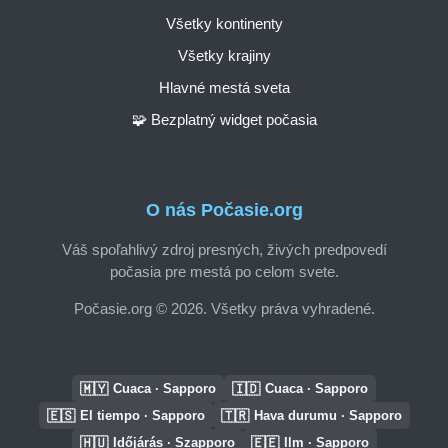
Všetky kontinenty
Všetky krajiny
Hlavné mestá sveta
🧩 Bezplatný widget počasia
O nás Počasie.org
Váš spoľahlivý zdroj presných, živých predpovedí
počasia pre mestá po celom svete.
Počasie.org © 2026. Všetky práva vyhradené.
🇲🇾
🇮🇩
Cuaca · Sapporo
Cuaca · Sapporo
🇪🇸
🇹🇷
El tiempo · Sapporo
Hava durumu · Sapporo
🇭🇺
🇪🇪
Időjárás · Szapporo
Ilm · Sapporo