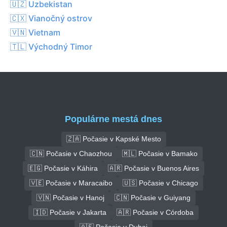
🇺🇿 Uzbekistan
🇨🇽 Vianočný ostrov
🇻🇳 Vietnam
🇹🇱 Východný Timor
Populárne mestá dnes
🇿🇦 Počasie v Kapské Mesto
🇨🇳 Počasie v Chaozhou
🇲🇱 Počasie v Bamako
🇪🇬 Počasie v Káhira
🇦🇷 Počasie v Buenos Aires
🇻🇪 Počasie v Maracaibo
🇺🇸 Počasie v Chicago
🇻🇳 Počasie v Hanoj
🇨🇳 Počasie v Guiyang
🇮🇩 Počasie v Jakarta
🇦🇷 Počasie v Córdoba
🇦🇪 Počasie v Dubaj