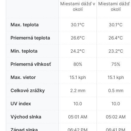
Miestami dážď v
Miestami dážď 
okolí
okolí
Max. teplota
30.1°C
30.1°C
Priemerná teplota
26.6°C
26.4°C
Min. teplota
24.2°C
23.2°C
Priemerná vlhkosť
80%
75%
Max. vietor
15.1 kph
15.1 kph
Celkové zrážky
2.2 mm
0.5 mm
UV index
10.0
10.0
Východ slnka
05:01 AM
05:02 AM
Západ slnka
06:42 PM
06:41 PM