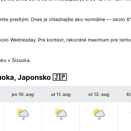
ihnite predtým. Dnes je chladnejšie ako normálne — okolo 
okolo Wednesday. Pre kontext, rekordné maximum pre tent
nku v Šizuoka.
uoka, Japonsko 🇯🇵
po 10. aug
ut 11. aug
st 12. aug
št