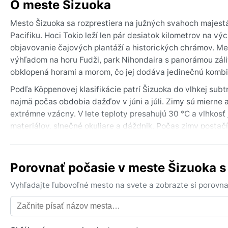
O meste Šizuoka
Mesto Šizuoka sa rozprestiera na južných svahoch majestátn
Pacifiku. Hoci Tokio leží len pár desiatok kilometrov na v
objavovanie čajových plantáží a historických chrámov. M
výhľadom na horu Fudži, park Nihondaira s panorámou zál
obklopená horami a morom, čo jej dodáva jedinečnú kombi
Podľa Köppenovej klasifikácie patrí Šizuoka do vlhkej subt
najmä počas obdobia dažďov v júni a júli. Zimy sú mierne a
extrémne vzácny. V lete teploty presahujú 30 °C a vlhkosť
materiálov, slnečné okuliare a dáždnik. Počas zimy postač
rozložené nerovnomerne – najviac prší v lete, na jeseň je s
Najvhodnejším obdobím na návštevu je jar (marec až máj) 
Porovnať počasie v meste Šizuoka 
Jar ponúka rozkvitnuté čerešne a panorámu Fudži, ktorá je
miernym počasím. Počas leta a začiatku jesene môžu lokalit
Vyhľadajte ľubovoľné mesto na svete a zobrazte si porovna
najmä v auguste a septembri. Preto je vhodné sledovať p
pokrývka sa v Šizuoke objavuje len výnimočne, najmä v ho
zjazdné po celý rok.