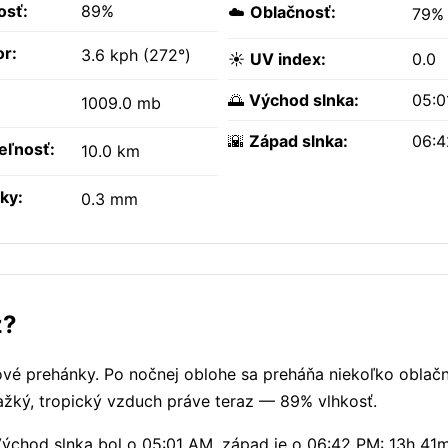
osť:
89%
☁️
Oblačnosť:
79%
or:
3.6 kph (272°)
☀️
UV index:
0.0
🌅
Východ slnka:
05:0
1009.0 mb
🌇
Západ slnka:
06:
teľnosť:
10.0 km
ky:
0.3 mm
z?
ové prehánky. Po nočnej oblohe sa preháňa niekoľko oblač
ažký, tropický vzduch práve teraz — 89% vlhkosť.
 Východ slnka bol o 05:01 AM, západ je o 06:42 PM: 13h 41m