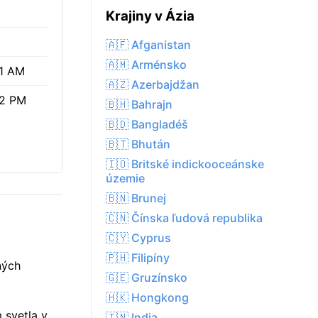
Krajiny v Ázia
🇦🇫 Afganistan
🇦🇲 Arménsko
1 AM
🇦🇿 Azerbajdžan
42 PM
🇧🇭 Bahrajn
🇧🇩 Bangladéš
🇧🇹 Bhután
🇮🇴 Britské indickooceánske
územie
🇧🇳 Brunej
🇨🇳 Čínska ľudová republika
🇨🇾 Cyprus
🇵🇭 Filipíny
ných
🇬🇪 Gruzínsko
🇭🇰 Hongkong
 svetla v
🇮🇳 India