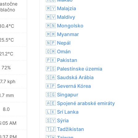
astočne
🇲🇾 Malajzia
blačno
🇲🇻 Maldivy
🇲🇳 Mongolsko
30.4°C
🇲🇲 Myanmar
25.5°C
🇳🇵 Nepál
🇴🇲 Omán
21.2°C
🇵🇰 Pakistan
72%
🇵🇸 Palestínske územia
🇸🇦 Saudská Arábia
7.7 kph
🇰🇵 Severná Kórea
🇸🇬 Singapur
1.7 mm
🇦🇪 Spojené arabské emiráty
8.0
🇱🇰 Srí Lanka
🇸🇾 Sýria
5:05 AM
🇹🇯 Tadžikistan
6:37 PM
🇹🇼 Taiwan