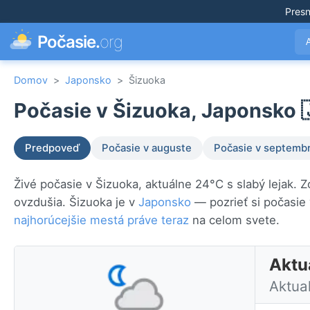
Pres
Počasie.
org
Domov
>
Japonsko
>
Šizuoka
Počasie v Šizuoka, Japonsko 
Predpoveď
Počasie v auguste
Počasie v septembr
Živé počasie v Šizuoka, aktuálne 24°C s slabý lejak. 
ovzdušia. Šizuoka je v
Japonsko
— pozrieť si počasie
najhorúcejšie mestá práve teraz
na celom svete.
Aktu
Aktua