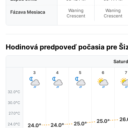
Waning
Waning
Fázava Mesiaca
Crescent
Crescent
Hodinová predpoveď počasia pre Ši
Saturd
3
4
5
6
7
32.0°C
30.0°C
27.0°C
26.
25.0°
25.0°
24.0°C
24.0°
24.0°