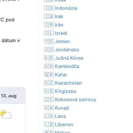
🇮🇩 Indonézia
🇮🇶 Irak
6°C pod
🇮🇷 Irán
🇮🇱 Izrael
o dátum v
🇾🇪 Jemen
🇯🇴 Jordánsko
🇰🇷 Južná Kórea
🇰🇭 Kambodža
🇶🇦 Katar
🇰🇿 Kazachstan
🇰🇬 Kirgizsko
 13. aug
🇨🇨 Kokosové ostrovy
🇰🇼 Kuvajt
🇱🇦 Laos
🇱🇧 Libanon
🇲🇴 Makao