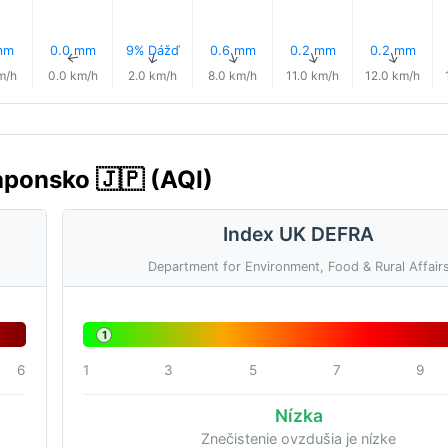
mm
0.0 mm
9% Dážď
0.6 mm
0.2 mm
0.2 mm
↑
↑
↑
↑
↑
↑
m/h
0.0 km/h
2.0 km/h
8.0 km/h
11.0 km/h
12.0 km/h
aponsko 🇯🇵 (AQI)
Index UK DEFRA
Department for Environment, Food & Rural Affair
1
6
1
3
5
7
9
Nízka
Znečistenie ovzdušia je nízke