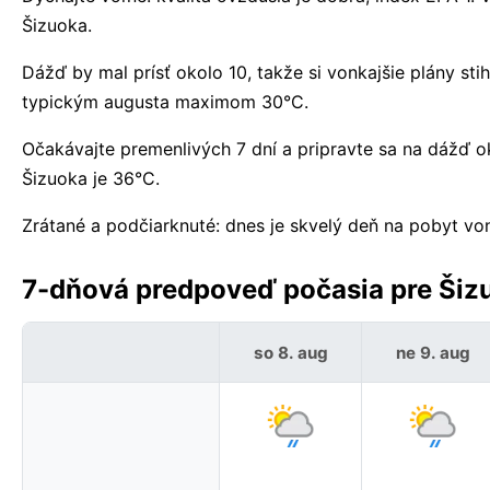
Šizuoka.
Dážď by mal prísť okolo 10, takže si vonkajšie plány st
typickým augusta maximom 30°C.
Očakávajte premenlivých 7 dní a pripravte sa na dážď 
Šizuoka je 36°C.
Zrátané a podčiarknuté: dnes je skvelý deň na pobyt vo
7-dňová predpoveď počasia pre Šiz
so 8. aug
ne 9. aug