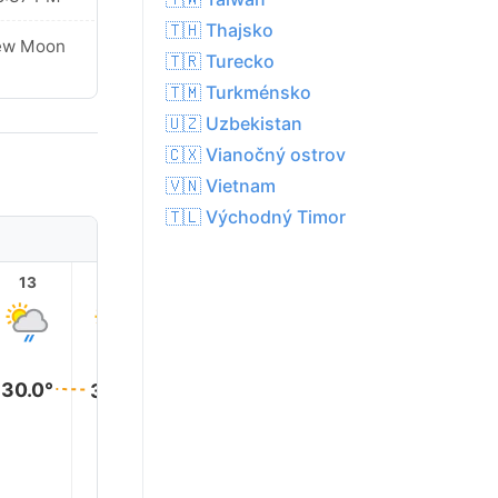
🇹🇭 Thajsko
ew Moon
🇹🇷 Turecko
🇹🇲 Turkménsko
🇺🇿 Uzbekistan
🇨🇽 Vianočný ostrov
🇻🇳 Vietnam
🇹🇱 Východný Timor
13
14
15
16
17
18
30.0°
30.0°
29.0°
29.0°
28.0°
27.0°