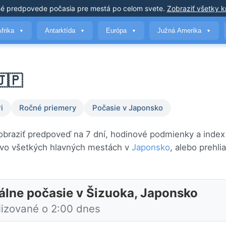
né predpovede počasia
pre mestá po celom svete
.
Zobraziť všetky kr
Afrika
Antarktída
Európa
Južná Amerika
▼
▼
▼
▼
🇯🇵
i
Ročné priemery
Počasie v Japonsko
Zobraziť predpoveď na 7 dní, hodinové podmienky a index 
 vo všetkých hlavných mestách v
Japonsko
, alebo prehli
álne počasie v Šizuoka, Japonsko
lizované o 2:00 dnes