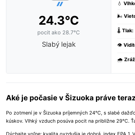
💧
Vlhk
24.3°C
🌬️
Viet
🌡️
Tlak:
pocit ako 28.7°C
Slabý lejak
👁️
Vidi
🌧️
Zráž
Aké je počasie v Šizuoka práve tera
Po zotmení je v Šizuoka príjemných 24°C, s slabé dažď
kúskov. Vlhký vzduch posúva pocit na približne 29°C. Ť
Dýchajte voľne: kvalita ovzdušia je dobrá, index EPA 1.