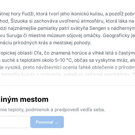
ej hory Fudži, ktorá tvorí jeho ikonickú kulisu, a pozdĺž pob
ýchod, Šizuoka si zachováva uvoľnenú atmosféru, ktorá láka na
edzi najznámejšie pamiatky patrí svätyňa Sengen s nádherný
ivu Suruga či miestne múzeum sójovej omáčky. Geograficky je
náciu prírodných krás a mestskej pohody.
ropickej oblasti Cfa, čo znamená horúce a vlhké letá s častým
 suché s teplotami okolo 5–10 °C, občas sa vyskytne mráz, al
 je vysoká, preto návštevníci ocenia ľahké oblečenie z prírod
í teplejšia bunda a vrstvenie, najmä na večerné prechádzky. 
uchšie a slnečnejšie.
a jeseň (október až november), keď sú teploty príjemné a obl
s iným mestom
 v tomto období najlepšie viditeľná. Jeseň vyniká sýtymi farb
u zasiahnuť tajfúny, ktoré prinášajú prudký vietor a intenzív
nie teploty, podmienok a predpovedí vedľa seba.
redpovede a vyhnúť sa cestovaniu v čase ich očakávania. Sn
rských oblastiach, a tak mestské ulice zostávajú bez problé
Porovnať →