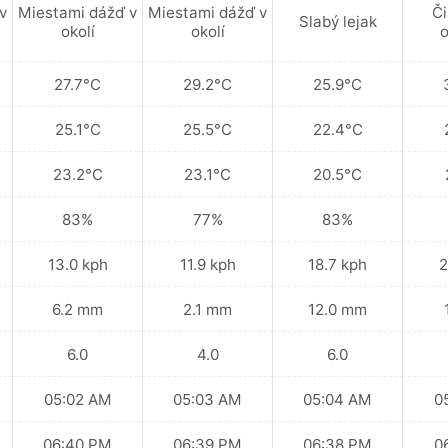
v
Miestami dážď v
Miestami dážď v
Či
Slabý lejak
okolí
okolí
o
27.7°C
29.2°C
25.9°C
25.1°C
25.5°C
22.4°C
23.2°C
23.1°C
20.5°C
83%
77%
83%
13.0 kph
11.9 kph
18.7 kph
2
6.2 mm
2.1 mm
12.0 mm
6.0
4.0
6.0
05:02 AM
05:03 AM
05:04 AM
0
06:40 PM
06:39 PM
06:38 PM
0