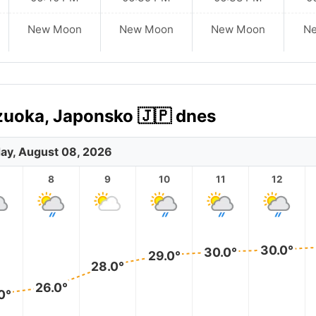
New Moon
New Moon
New Moon
N
zuoka, Japonsko 🇯🇵 dnes
ay, August 08, 2026
8
9
10
11
12
30.0°
30.0°
29.0°
28.0°
26.0°
0°