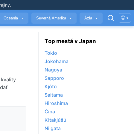
ajiny
.
🌐
Oceánia
Severná Amerika
Ázia
▾
▼
▼
▼
Top mestá v Japan
Tokio
Jokohama
Nagoya
Sapporo
kvality
Kjóto
adať
Saitama
Hiroshima
Čiba
Kitakjúšú
Niigata