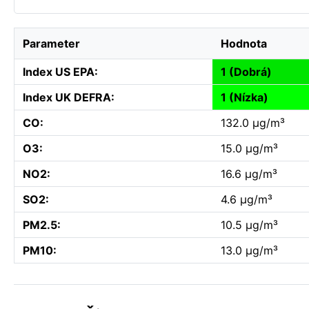
Parameter
Hodnota
Index US EPA:
1 (Dobrá)
Index UK DEFRA:
1 (Nízka)
CO:
132.0 µg/m³
O3:
15.0 µg/m³
NO2:
16.6 µg/m³
SO2:
4.6 µg/m³
PM2.5:
10.5 µg/m³
PM10:
13.0 µg/m³