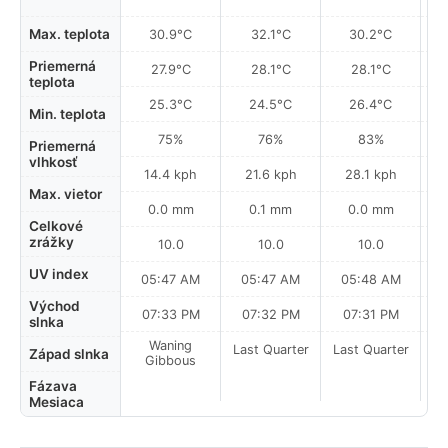
Max. teplota
30.9°C
32.1°C
30.2°C
Priemerná
27.9°C
28.1°C
28.1°C
teplota
25.3°C
24.5°C
26.4°C
Min. teplota
75%
76%
83%
Priemerná
vlhkosť
14.4 kph
21.6 kph
28.1 kph
Max. vietor
0.0 mm
0.1 mm
0.0 mm
Celkové
zrážky
10.0
10.0
10.0
UV index
05:47 AM
05:47 AM
05:48 AM
0
Východ
07:33 PM
07:32 PM
07:31 PM
slnka
Waning
Last Quarter
Last Quarter
La
Západ slnka
Gibbous
Fázava
Mesiaca