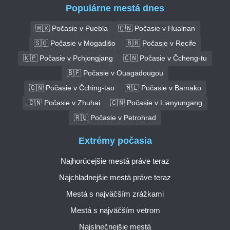
Populárne mestá dnes
🇲🇽 Počasie v Puebla
🇨🇳 Počasie v Huainan
🇸🇴 Počasie v Mogadišo
🇧🇷 Počasie v Recife
🇰🇵 Počasie v Pchjongjang
🇨🇳 Počasie v Čcheng-tu
🇧🇫 Počasie v Ouagadougou
🇨🇳 Počasie v Čching-tao
🇲🇱 Počasie v Bamako
🇨🇳 Počasie v Zhuhai
🇨🇳 Počasie v Lianyungang
🇷🇺 Počasie v Petrohrad
Extrémy počasia
Najhorúcejšie mestá práve teraz
Najchladnejšie mestá práve teraz
Mestá s najväčším zrážkami
Mestá s najväčším vetrom
Najslnečnejšie mestá