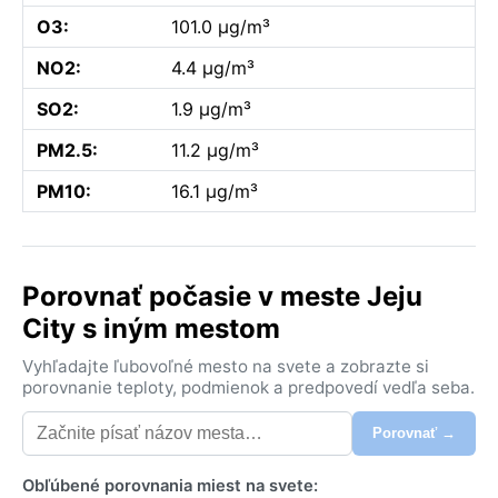
O3:
101.0 µg/m³
NO2:
4.4 µg/m³
SO2:
1.9 µg/m³
PM2.5:
11.2 µg/m³
PM10:
16.1 µg/m³
Porovnať počasie v meste Jeju
City s iným mestom
Vyhľadajte ľubovoľné mesto na svete a zobrazte si
porovnanie teploty, podmienok a predpovedí vedľa seba.
Porovnať →
Obľúbené porovnania miest na svete: