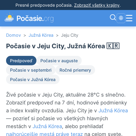
Presné predpovede počasia
.
Zobraziť všetky krajiny
.
☰
Počasie.
org
🌐
Domov
>
Južná Kórea
>
Jeju City
Počasie v Jeju City, Južná Kórea 🇰🇷
Predpoveď
Počasie v auguste
Počasie v septembri
Ročné priemery
Počasie v Južná Kórea
Živé počasie v Jeju City, aktuálne 28°C s slnečno.
Zobraziť predpoveď na 7 dní, hodinové podmienky
a index kvality ovzdušia. Jeju City je v
Južná Kórea
— pozrieť si počasie vo všetkých hlavných
mestách v
Južná Kórea
, alebo prehliadať
najhorúcejšie mestá práve teraz
na celom svete.