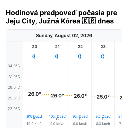
Hodinová predpoveď počasia pre
Jeju City, Južná Kórea 🇰🇷 dnes
Sunday, August 02, 2026
20
21
22
23
34.0°C
31.0°C
28.0°C
26.0°
26.0°
26.0°
25.0°
25.
25.0°C
22.0°C
9% Dážď
10% Dážď
9% Dážď
9% Dážď
9% D
↑
↑
↑
↑
10.0 km/h
9.0 km/h
9.0 km/h
8.0 km/h
7.0 k