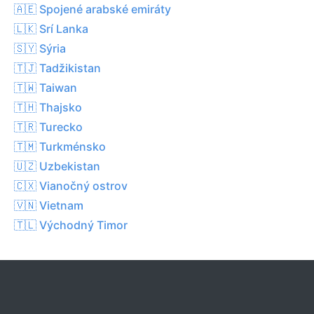
🇦🇪 Spojené arabské emiráty
🇱🇰 Srí Lanka
🇸🇾 Sýria
🇹🇯 Tadžikistan
🇹🇼 Taiwan
🇹🇭 Thajsko
🇹🇷 Turecko
🇹🇲 Turkménsko
🇺🇿 Uzbekistan
🇨🇽 Vianočný ostrov
🇻🇳 Vietnam
🇹🇱 Východný Timor