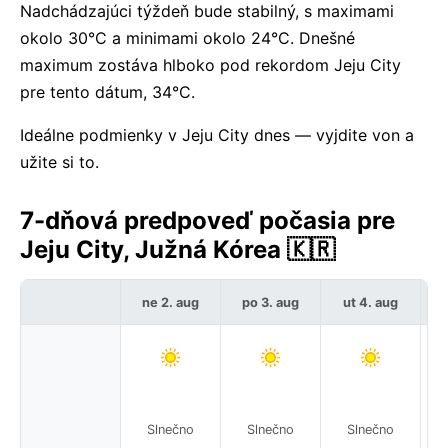
Nadchádzajúci týždeň bude stabilný, s maximami
okolo 30°C a minimami okolo 24°C. Dnešné
maximum zostáva hlboko pod rekordom Jeju City
pre tento dátum, 34°C.
Ideálne podmienky v Jeju City dnes — vyjdite von a
užite si to.
7-dňová predpoveď počasia pre
Jeju City, Južná Kórea 🇰🇷
ne 2. aug
po 3. aug
ut 4. aug
Č
Slnečno
Slnečno
Slnečno