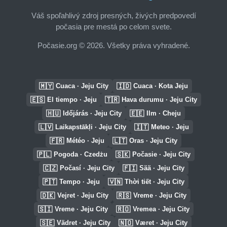
Váš spoľahlivý zdroj presných, živých predpovedí
počasia pre mestá po celom svete.
Počasie.org © 2026. Všetky práva vyhradené.
🇲🇾
🇮🇩
Cuaca · Jeju City
Cuaca · Kota Jeju
🇪🇸
🇹🇷
El tiempo · Jeju
Hava durumu · Jeju City
🇭🇺
🇪🇪
Időjárás · Jeju City
Ilm · Cheju
🇱🇻
🇮🇹
Laikapstākļi · Jeju City
Meteo · Jeju
🇫🇷
🇱🇹
Météo · Jeju
Oras · Jeju City
🇵🇱
🇸🇰
Pogoda · Czedżu
Počasie · Jeju City
🇨🇿
🇫🇮
Počasí · Jeju City
Sää · Jeju City
🇵🇹
🇻🇳
Tempo · Jeju
Thời tiết · Jeju City
🇩🇰
🇷🇸
Vejret · Jeju City
Vreme · Jeju City
🇸🇮
🇷🇴
Vreme · Jeju City
Vremea · Jeju City
🇸🇪
🇳🇴
Vädret · Jeju City
Været · Jeju City