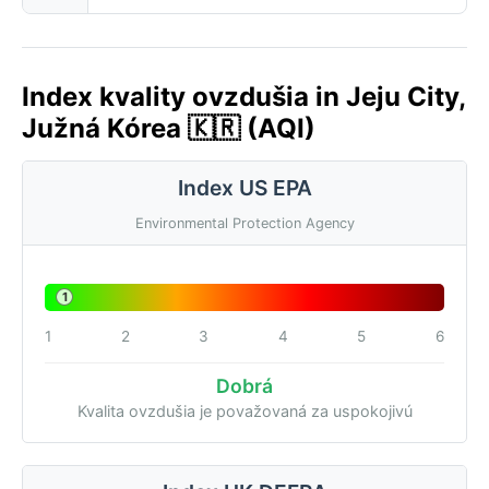
Index kvality ovzdušia in Jeju City,
Južná Kórea 🇰🇷 (AQI)
Index US EPA
Environmental Protection Agency
1
1
2
3
4
5
6
Dobrá
Kvalita ovzdušia je považovaná za uspokojivú