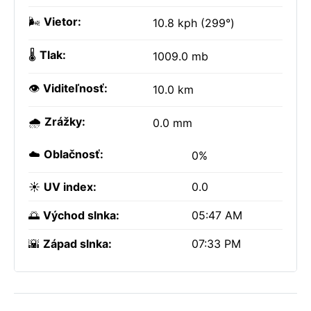
🌬️
Vietor:
10.8 kph (299°)
🌡️
Tlak:
1009.0 mb
👁️
Viditeľnosť:
10.0 km
🌧️
Zrážky:
0.0 mm
☁️
Oblačnosť:
0%
☀️
UV index:
0.0
🌅
Východ slnka:
05:47 AM
🌇
Západ slnka:
07:33 PM