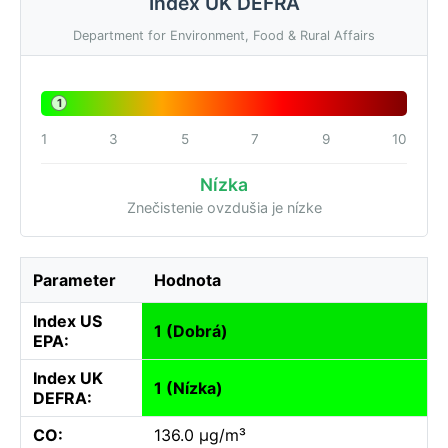
Index UK DEFRA
Department for Environment, Food & Rural Affairs
1
1
3
5
7
9
10
Nízka
Znečistenie ovzdušia je nízke
Parameter
Hodnota
Index US
1 (Dobrá)
EPA:
Index UK
1 (Nízka)
DEFRA:
CO:
136.0 µg/m³