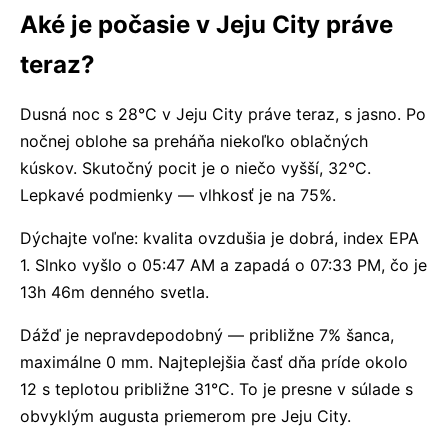
Aké je počasie v Jeju City práve
teraz?
Dusná noc s 28°C v Jeju City práve teraz, s jasno. Po
nočnej oblohe sa preháňa niekoľko oblačných
kúskov. Skutočný pocit je o niečo vyšší, 32°C.
Lepkavé podmienky — vlhkosť je na 75%.
Dýchajte voľne: kvalita ovzdušia je dobrá, index EPA
1. Slnko vyšlo o 05:47 AM a zapadá o 07:33 PM, čo je
13h 46m denného svetla.
Dážď je nepravdepodobný — približne 7% šanca,
maximálne 0 mm. Najteplejšia časť dňa príde okolo
12 s teplotou približne 31°C. To je presne v súlade s
obvyklým augusta priemerom pre Jeju City.