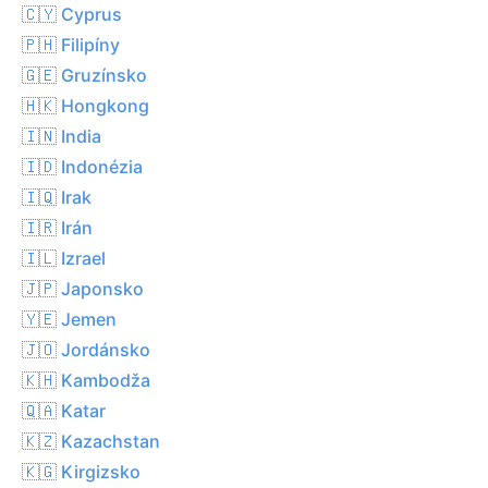
🇨🇾 Cyprus
🇵🇭 Filipíny
🇬🇪 Gruzínsko
🇭🇰 Hongkong
🇮🇳 India
🇮🇩 Indonézia
🇮🇶 Irak
🇮🇷 Irán
🇮🇱 Izrael
🇯🇵 Japonsko
🇾🇪 Jemen
🇯🇴 Jordánsko
🇰🇭 Kambodža
🇶🇦 Katar
🇰🇿 Kazachstan
🇰🇬 Kirgizsko