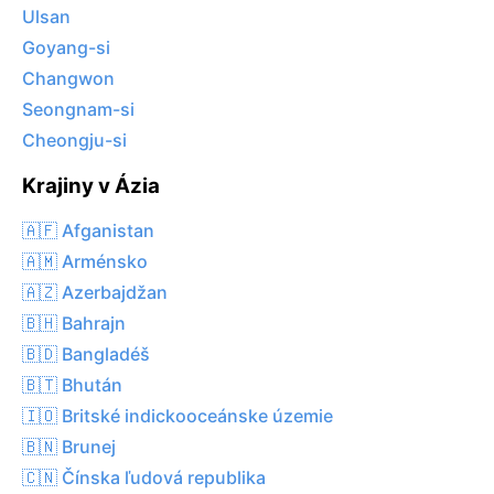
Ulsan
Goyang-si
Changwon
Seongnam-si
Cheongju-si
Krajiny v Ázia
🇦🇫 Afganistan
🇦🇲 Arménsko
🇦🇿 Azerbajdžan
🇧🇭 Bahrajn
🇧🇩 Bangladéš
🇧🇹 Bhután
🇮🇴 Britské indickooceánske územie
🇧🇳 Brunej
🇨🇳 Čínska ľudová republika