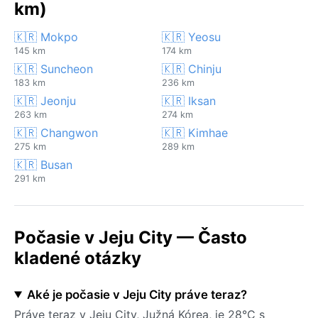
km)
🇰🇷 Mokpo
🇰🇷 Yeosu
145 km
174 km
🇰🇷 Suncheon
🇰🇷 Chinju
183 km
236 km
🇰🇷 Jeonju
🇰🇷 Iksan
263 km
274 km
🇰🇷 Changwon
🇰🇷 Kimhae
275 km
289 km
🇰🇷 Busan
291 km
Počasie v Jeju City — Často
kladené otázky
Aké je počasie v Jeju City práve teraz?
Práve teraz v Jeju City, Južná Kórea, je 28°C s