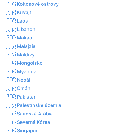
🇨🇨 Kokosové ostrovy
🇰🇼 Kuvajt
🇱🇦 Laos
🇱🇧 Libanon
🇲🇴 Makao
🇲🇾 Malajzia
🇲🇻 Maldivy
🇲🇳 Mongolsko
🇲🇲 Myanmar
🇳🇵 Nepál
🇴🇲 Omán
🇵🇰 Pakistan
🇵🇸 Palestínske územia
🇸🇦 Saudská Arábia
🇰🇵 Severná Kórea
🇸🇬 Singapur