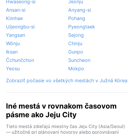
Hwaseong-si
Jeonju
Ansan-si
Anyang-si
Kimhae
Pohang
Uijeongbu-si
Pyeongtaek
Yangsan
Sejong
Wŏnju
Chinju
Iksan
Gunpo
Čchunčchon
Suncheon
Yeosu
Mokpo
Zobraziť počasie vo všetkých mestách v Južná Kórea
Iné mestá v rovnakom časovom
pásme ako Jeju City
Tieto mestá zdieľajú miestny čas Jeju City (Asia/Seoul)
— užitočné pri plánovaní hovorov alebo porovnávaní