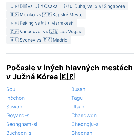
🇮🇳 Dillí vs 🇯🇵 Osaka
🇦🇪 Dubaj vs 🇸🇬 Singapore
🇲🇽 Mexiko vs 🇿🇦 Kapské Mesto
🇨🇳 Peking vs 🇲🇦 Marrakesh
🇨🇦 Vancouver vs 🇺🇸 Las Vegas
🇦🇺 Sydney vs 🇪🇸 Madrid
Počasie v iných hlavných mestách
v Južná Kórea 🇰🇷
Soul
Busan
Inčchon
Tägu
Suwon
Ulsan
Goyang-si
Changwon
Seongnam-si
Cheongju-si
Bucheon-si
Cheonan