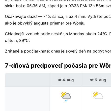
slnka bol o 05:35 AM, západ je o 07:33 PM: 13h 58m sve
Očakávajte dážď — 74% šanca, a až 4 mm. Vydržte počas
ako je obvyklý augusta priemer pre Wŏnju.
Chladnejší vzduch príde neskôr, s Monday okolo 24°C
dátum, 39°C.
Zrátané a podčiarknuté: dnes je skvelý deň na pobyt vo
7-dňová predpoveď počasia pre Wŏn
ut 4. aug
st 5. aug