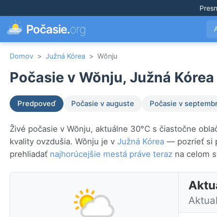
Pres
Počasie.
org
Domov
>
Južná Kórea
>
Wŏnju
Počasie v Wŏnju, Južná Kórea 
Predpoveď
Počasie v auguste
Počasie v septembr
Živé počasie v Wŏnju, aktuálne 30°C s čiastočne obl
kvality ovzdušia. Wŏnju je v
Južná Kórea
— pozrieť si
prehliadať
najhorúcejšie mestá práve teraz
na celom s
Aktu
Aktua