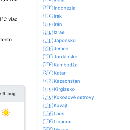
🇮🇩 Indonézia
🇮🇶 Irak
4°C viac
🇮🇷 Irán
🇮🇱 Izrael
tento
🇯🇵 Japonsko
🇾🇪 Jemen
🇯🇴 Jordánsko
🇰🇭 Kambodža
🇶🇦 Katar
🇰🇿 Kazachstan
🇰🇬 Kirgizsko
e 9. aug
po 10. aug
🇨🇨 Kokosové ostrovy
🇰🇼 Kuvajt
🇱🇦 Laos
🇱🇧 Libanon
🇲🇴 Makao