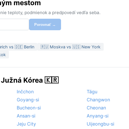
iným mestom
nie teploty, podmienok a predpovedí vedľa seba.
Porovnať →
rich vs 🇩🇪 Berlin
🇷🇺 Moskva vs 🇺🇸 New York
kok
 Južná Kórea 🇰🇷
Inčchon
Tägu
Goyang-si
Changwon
Bucheon-si
Cheonan
Ansan-si
Anyang-si
Jeju City
Uijeongbu-si