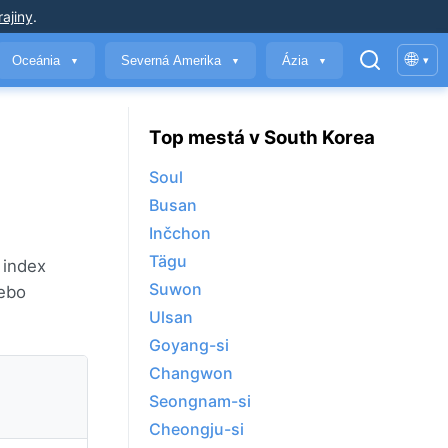
ajiny
.
🌐
Oceánia
Severná Amerika
Ázia
▾
▼
▼
▼
Top mestá v South Korea
Soul
Busan
Inčchon
Tägu
 index
Suwon
lebo
Ulsan
Goyang-si
Changwon
Seongnam-si
Cheongju-si