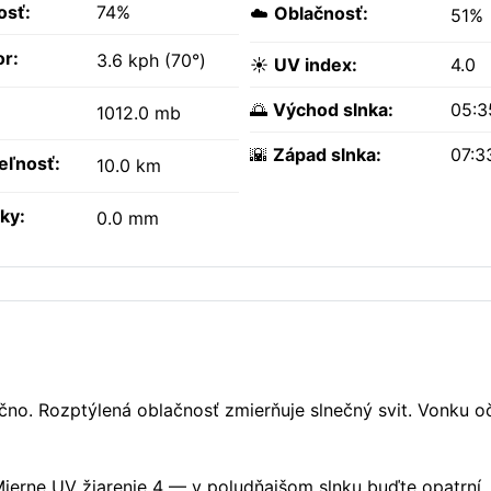
osť:
74%
☁️
Oblačnosť:
51%
or:
3.6 kph (70°)
☀️
UV index:
4.0
🌅
Východ slnka:
05:3
1012.0 mb
🌇
Západ slnka:
07:3
teľnosť:
10.0 km
ky:
0.0 mm
čno. Rozptýlená oblačnosť zmierňuje slnečný svit. Vonku o
. Mierne UV žiarenie 4 — v poludňajšom slnku buďte opatrní