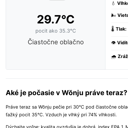
💧
Vlhk
29.7°C
🌬️
Viet
🌡️
Tlak:
pocit ako 35.3°C
Čiastočne oblačno
👁️
Vidi
🌧️
Zráž
Aké je počasie v Wŏnju práve teraz?
Práve teraz sa Wŏnju pečie pri 30°C pod čiastočne obla
ťažký pocit 35°C. Vzduch je vlhký pri 74% vlhkosti.
Dýchajte voľne: kvalita ovzdušia je dobrá, index EPA 1