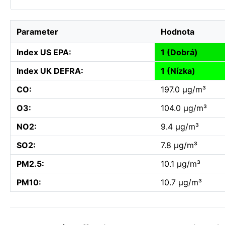
Parameter
Hodnota
Index US EPA:
1 (Dobrá)
Index UK DEFRA:
1 (Nízka)
CO:
197.0 µg/m³
O3:
104.0 µg/m³
NO2:
9.4 µg/m³
SO2:
7.8 µg/m³
PM2.5:
10.1 µg/m³
PM10:
10.7 µg/m³