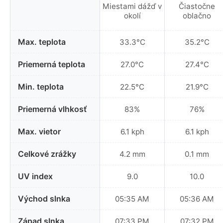
Miestami dážď v
Čiastočne
okolí
oblačno
Max. teplota
33.3°C
35.2°C
Priemerná teplota
27.0°C
27.4°C
Min. teplota
22.5°C
21.9°C
Priemerná vlhkosť
83%
76%
Max. vietor
6.1 kph
6.1 kph
Celkové zrážky
4.2 mm
0.1 mm
UV index
9.0
10.0
Východ slnka
05:35 AM
05:36 AM
Západ slnka
07:33 PM
07:32 PM