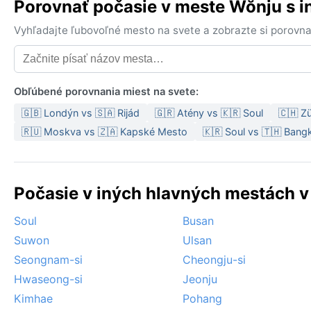
Porovnať počasie v meste Wŏnju s 
Vyhľadajte ľubovoľné mesto na svete a zobrazte si porovna
Obľúbené porovnania miest na svete:
🇬🇧 Londýn vs 🇸🇦 Rijád
🇬🇷 Atény vs 🇰🇷 Soul
🇨🇭 Zü
🇷🇺 Moskva vs 🇿🇦 Kapské Mesto
🇰🇷 Soul vs 🇹🇭 Bang
Počasie v iných hlavných mestách v
Soul
Busan
Suwon
Ulsan
Seongnam-si
Cheongju-si
Hwaseong-si
Jeonju
Kimhae
Pohang