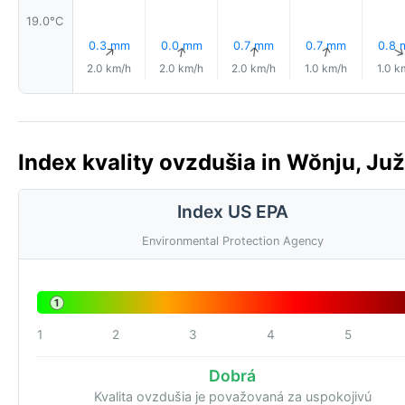
19.0°C
0.3 mm
0.0 mm
0.7 mm
0.7 mm
0.8
↑
↑
↑
↑
2.0 km/h
2.0 km/h
2.0 km/h
1.0 km/h
1.0 k
Index kvality ovzdušia in Wŏnju, Ju
Index US EPA
Environmental Protection Agency
1
1
2
3
4
5
Dobrá
Kvalita ovzdušia je považovaná za uspokojivú