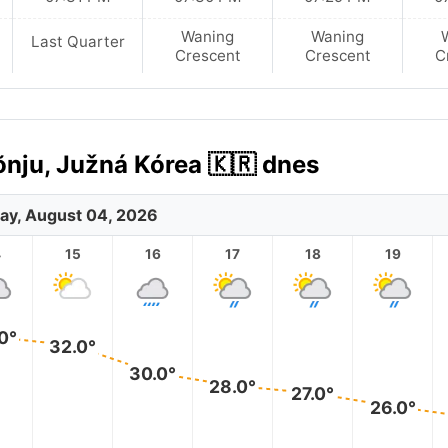
Waning
Waning
Last Quarter
Crescent
Crescent
C
nju, Južná Kórea 🇰🇷 dnes
ay, August 04, 2026
4
15
16
17
18
19
0°
32.0°
30.0°
28.0°
27.0°
26.0°