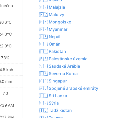
lnečno
Oblačno
🇲🇾 Malajzia
🇲🇻 Maldivy
🇲🇳 Mongolsko
26.6°C
24.5°C
🇲🇲 Myanmar
24.3°C
23.0°C
🇳🇵 Nepál
🇴🇲 Omán
22.9°C
22.0°C
🇵🇰 Pakistan
73%
79%
🇵🇸 Palestínske územia
🇸🇦 Saudská Arábia
4.5 kph
28.8 kph
🇰🇵 Severná Kórea
🇸🇬 Singapur
0.0 mm
0.9 mm
🇦🇪 Spojené arabské emiráty
7.0
5.0
🇱🇰 Srí Lanka
🇸🇾 Sýria
5:39 AM
05:40 AM
🇹🇯 Tadžikistan
7:27 PM
07:26 PM
🇹🇼 Taiwan