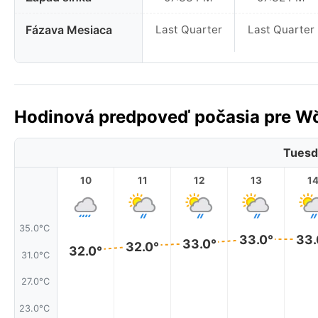
Fázava Mesiaca
Last Quarter
Last Quarter
Hodinová predpoveď počasia pre Wŏ
Tuesd
10
11
12
13
1
35.0°C
33.0°
33.
33.0°
32.0°
32.0°
31.0°C
27.0°C
23.0°C