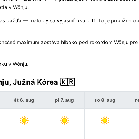
tla v Wŏnju.
 dažďa — malo by sa vyjasniť okolo 11. To je približne o 
. Dnešné maximum zostáva hlboko pod rekordom Wŏnju pre 
nku v Wŏnju.
ju, Južná Kórea 🇰🇷
št 6. aug
pi 7. aug
so 8. aug
n