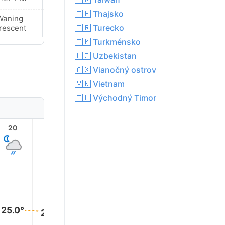
🇹🇭 Thajsko
Waning
New Moon
🇹🇷 Turecko
rescent
🇹🇲 Turkménsko
🇺🇿 Uzbekistan
🇨🇽 Vianočný ostrov
🇻🇳 Vietnam
🇹🇱 Východný Timor
20
21
22
23
1
25.0°
24.0°
24.0°
23.0°
23.0°
23.0°