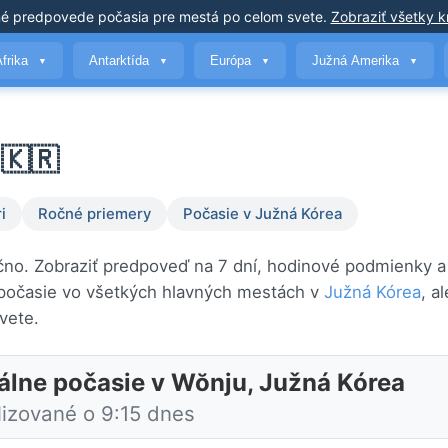
né predpovede počasia
pre mestá po celom svete
.
Zobraziť všetky kr
Afrika
Antarktída
Európa
Južná Amerika
▼
▼
▼
▼
🇰🇷
i
Ročné priemery
Počasie v Južná Kórea
ačno. Zobraziť predpoveď na 7 dní, hodinové podmienky a
 počasie vo všetkých hlavných mestách v
Južná Kórea
, a
vete.
álne počasie v Wŏnju, Južná Kórea
lizované o 9:15 dnes