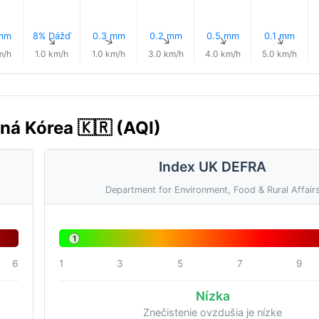
 mm
8% Dážď
0.3 mm
0.2 mm
0.5 mm
0.1 mm
↑
↑
↑
↑
↑
↑
m/h
1.0 km/h
1.0 km/h
3.0 km/h
4.0 km/h
5.0 km/h
žná Kórea 🇰🇷 (AQI)
Index UK DEFRA
Department for Environment, Food & Rural Affair
1
6
1
3
5
7
9
Nízka
Znečistenie ovzdušia je nízke