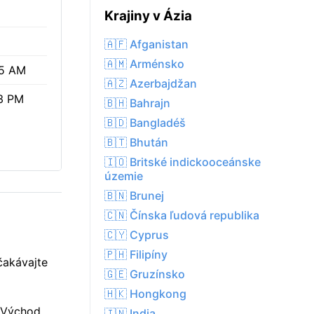
Krajiny v Ázia
🇦🇫 Afganistan
🇦🇲 Arménsko
5 AM
🇦🇿 Azerbajdžan
3 PM
🇧🇭 Bahrajn
🇧🇩 Bangladéš
🇧🇹 Bhután
🇮🇴 Britské indickooceánske
územie
🇧🇳 Brunej
🇨🇳 Čínska ľudová republika
🇨🇾 Cyprus
🇵🇭 Filipíny
čakávajte
🇬🇪 Gruzínsko
🇭🇰 Hongkong
. Východ
🇮🇳 India