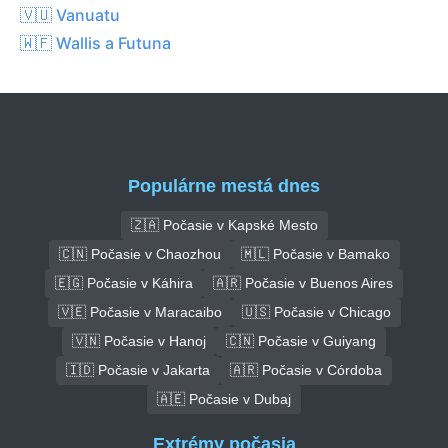
🇻🇺 Vanuatu
🇼🇫 Wallis a Futuna
Populárne mestá dnes
🇿🇦 Počasie v Kapské Mesto
🇨🇳 Počasie v Chaozhou
🇲🇱 Počasie v Bamako
🇪🇬 Počasie v Káhira
🇦🇷 Počasie v Buenos Aires
🇻🇪 Počasie v Maracaibo
🇺🇸 Počasie v Chicago
🇻🇳 Počasie v Hanoj
🇨🇳 Počasie v Guiyang
🇮🇩 Počasie v Jakarta
🇦🇷 Počasie v Córdoba
🇦🇪 Počasie v Dubaj
Extrémy počasia