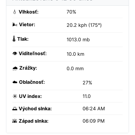
💧
Vlhkosť:
70%
🌬️
Vietor:
20.2 kph (175°)
🌡️
Tlak:
1013.0 mb
👁️
Viditeľnosť:
10.0 km
🌧️
Zrážky:
0.0 mm
☁️
Oblačnosť:
27%
☀️
UV index:
11.0
🌅
Východ slnka:
06:24 AM
🌇
Západ slnka:
06:09 PM