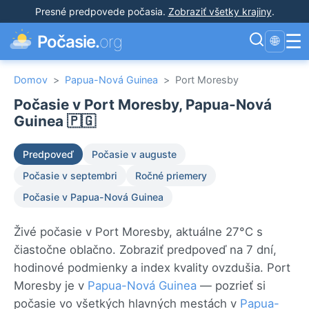
Presné predpovede počasia
.
Zobraziť všetky krajiny
.
☰
Počasie.
org
🌐
Domov
>
Papua-Nová Guinea
>
Port Moresby
Počasie v Port Moresby, Papua-Nová
Guinea 🇵🇬
Predpoveď
Počasie v auguste
Počasie v septembri
Ročné priemery
Počasie v Papua-Nová Guinea
Živé počasie v Port Moresby, aktuálne 27°C s
čiastočne oblačno. Zobraziť predpoveď na 7 dní,
hodinové podmienky a index kvality ovzdušia. Port
Moresby je v
Papua-Nová Guinea
— pozrieť si
počasie vo všetkých hlavných mestách v
Papua-