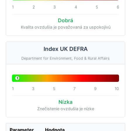
1
2
3
4
5
6
Dobrá
Kvalita ovzdušia je považovaná za uspokojivú
Index UK DEFRA
Department for Environment, Food & Rural Affairs
1
1
3
5
7
9
10
Nízka
Znečistenie ovzdušia je nízke
Parameter
Hodnota