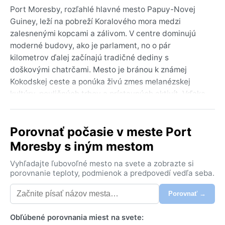
Port Moresby, rozľahlé hlavné mesto Papuy-Novej
Guiney, leží na pobreží Koralového mora medzi
zalesnenými kopcami a zálivom. V centre dominujú
moderné budovy, ako je parlament, no o pár
kilometrov ďalej začínajú tradičné dediny s
doškovými chatrčami. Mesto je bránou k známej
Kokodskej ceste a ponúka živú zmes melanézskej
kultúry, pouličných trhov a prístavných aktivít. Vďaka
svojej polohe na južnom pobreží ostrova je obklopené
bujnou tropickou prírodou, ktorá kontrastuje s drsným
Porovnať počasie v meste Port
mestským ruchom.
Moresby s iným mestom
Podnebie je tropické savanové (Aw podľa Köppena).
Počas vlhkého obdobia od decembra do marca
Vyhľadajte ľubovoľné mesto na svete a zobrazte si
padajú prudké lejaky, často popoludní, a vlhkosť stúpa
porovnanie teploty, podmienok a predpovedí vedľa seba.
na nepríjemnú úroveň. Teploty sa celoročne pohybujú
Porovnať →
okolo 25–32 °C. Suchšie mesiace od mája do októbra
sú príjemnejšie – slnko svieti viac, zrážok je menej a
Obľúbené porovnania miest na svete:
vzduch je sviežejší. Na cestu sa hodí ľahké bavlnené