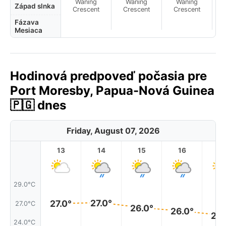
Waning
Waning
Waning
N
Západ slnka
Crescent
Crescent
Crescent
Fázava
Mesiaca
Hodinová predpoveď počasia pre
Port Moresby, Papua-Nová Guinea
🇵🇬 dnes
Friday, August 07, 2026
13
14
15
16
17
29.0°C
27.0°
27.0°
27.0°C
26.0°
26.0°
25.
24.0°C