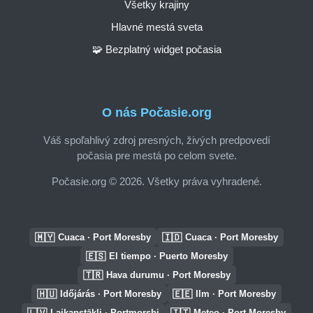
Všetky krajiny
Hlavné mestá sveta
🧩 Bezplatný widget počasia
O nás Počasie.org
Váš spoľahlivý zdroj presných, živých predpovedí
počasia pre mestá po celom svete.
Počasie.org © 2026. Všetky práva vyhradené.
🇲🇾
🇮🇩
Cuaca · Port Moresby
Cuaca · Port Moresby
🇪🇸
El tiempo · Puerto Moresby
🇹🇷
Hava durumu · Port Moresby
🇭🇺
🇪🇪
Időjárás · Port Moresby
Ilm · Port Moresby
🇱🇻
🇮🇹
Laikapstākļi · Portmorsbi
Meteo · Port Moresby