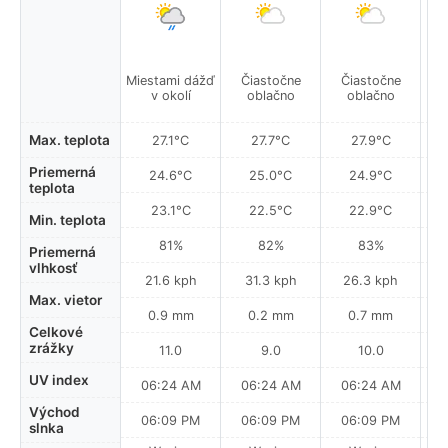
Miestami dážď
Čiastočne
Čiastočne
Mie
v okolí
oblačno
oblačno
Max. teplota
27.1°C
27.7°C
27.9°C
Priemerná
24.6°C
25.0°C
24.9°C
teplota
23.1°C
22.5°C
22.9°C
Min. teplota
81%
82%
83%
Priemerná
vlhkosť
21.6 kph
31.3 kph
26.3 kph
Max. vietor
0.9 mm
0.2 mm
0.7 mm
Celkové
zrážky
11.0
9.0
10.0
UV index
06:24 AM
06:24 AM
06:24 AM
0
Východ
06:09 PM
06:09 PM
06:09 PM
slnka