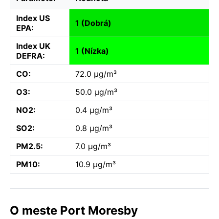
Index US
1 (Dobrá)
EPA:
Index UK
1 (Nízka)
DEFRA:
CO:
72.0 µg/m³
O3:
50.0 µg/m³
NO2:
0.4 µg/m³
SO2:
0.8 µg/m³
PM2.5:
7.0 µg/m³
PM10:
10.9 µg/m³
O meste Port Moresby