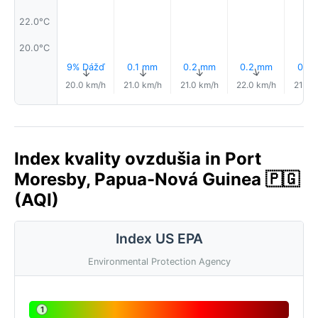
22.0°C
20.0°C
9% Dážď
0.1 mm
0.2 mm
0.2 mm
0.1 
↑
↑
↑
↑
20.0 km/h
21.0 km/h
21.0 km/h
22.0 km/h
21.0 
Index kvality ovzdušia in Port
Moresby, Papua-Nová Guinea 🇵🇬
(AQI)
Index US EPA
Environmental Protection Agency
1