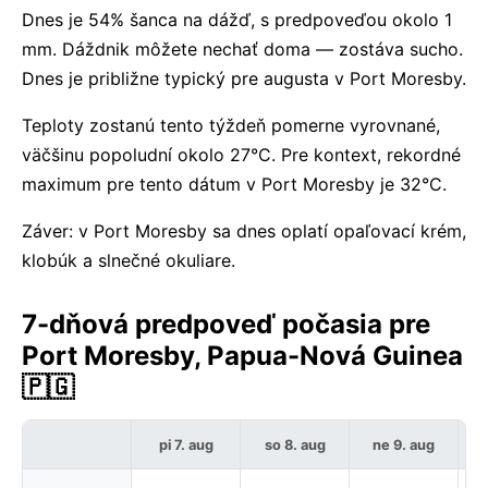
Dnes je 54% šanca na dážď, s predpoveďou okolo 1
mm. Dáždnik môžete nechať doma — zostáva sucho.
Dnes je približne typický pre augusta v Port Moresby.
Teploty zostanú tento týždeň pomerne vyrovnané,
väčšinu popoludní okolo 27°C. Pre kontext, rekordné
maximum pre tento dátum v Port Moresby je 32°C.
Záver: v Port Moresby sa dnes oplatí opaľovací krém,
klobúk a slnečné okuliare.
7-dňová predpoveď počasia pre
Port Moresby, Papua-Nová Guinea
🇵🇬
pi 7. aug
so 8. aug
ne 9. aug
p