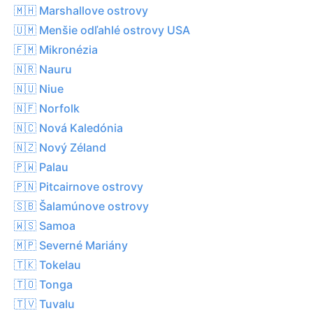
🇲🇭 Marshallove ostrovy
🇺🇲 Menšie odľahlé ostrovy USA
🇫🇲 Mikronézia
🇳🇷 Nauru
🇳🇺 Niue
🇳🇫 Norfolk
🇳🇨 Nová Kaledónia
🇳🇿 Nový Zéland
🇵🇼 Palau
🇵🇳 Pitcairnove ostrovy
🇸🇧 Šalamúnove ostrovy
🇼🇸 Samoa
🇲🇵 Severné Mariány
🇹🇰 Tokelau
🇹🇴 Tonga
🇹🇻 Tuvalu