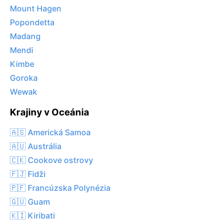
Mount Hagen
Popondetta
Madang
Mendi
Kimbe
Goroka
Wewak
Krajiny v Oceánia
🇦🇸 Americká Samoa
🇦🇺 Austrália
🇨🇰 Cookove ostrovy
🇫🇯 Fidži
🇵🇫 Francúzska Polynézia
🇬🇺 Guam
🇰🇮 Kiribati