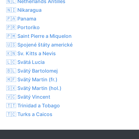
🇳🇱 Netherlands Antilles
🇳🇮 Nikaragua
🇵🇦 Panama
🇵🇷 Portoriko
🇵🇲 Saint Pierre a Miquelon
🇺🇸 Spojené štáty americké
🇰🇳 Sv. Kitts a Nevis
🇱🇨 Svätá Lucia
🇧🇱 Svätý Bartolomej
🇲🇫 Svätý Martin (fr.)
🇸🇽 Svätý Martin (hol.)
🇻🇨 Svätý Vincent
🇹🇹 Trinidad a Tobago
🇹🇨 Turks a Caicos