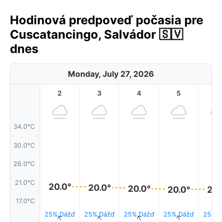
Hodinová predpoveď počasia pre
Cuscatancingo, Salvádor 🇸🇻
dnes
Monday, July 27, 2026
2
3
4
5
6
34.0°C
30.0°C
26.0°C
21.0°C
20.0°
20.0°
20.0°
20.0°
20.
17.0°C
25% Dážď
25% Dážď
25% Dážď
25% Dážď
25% 
↑
↑
↑
↑