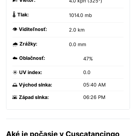
🌬️
Vietor:
4.0 kph (325°)
🌡️
Tlak:
1014.0 mb
👁️
Viditeľnosť:
2.0 km
🌧️
Zrážky:
0.0 mm
☁️
Oblačnosť:
47%
☀️
UV index:
0.0
🌅
Východ slnka:
05:40 AM
🌇
Západ slnka:
06:26 PM
Aké je počasie v Cuscatancingo