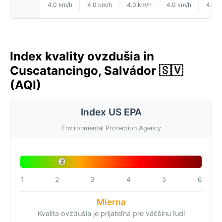
4.0 km/h
4.0 km/h
4.0 km/h
4.0 km/h
4.0 k
Index kvality ovzdušia in
Cuscatancingo, Salvádor 🇸🇻
(AQI)
Index US EPA
Environmental Protection Agency
2
1
2
3
4
5
6
Mierna
Kvalita ovzdušia je prijateľná pre väčšinu ľudí