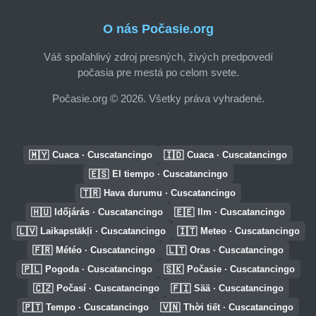
O nás Počasie.org
Váš spoľahlivý zdroj presných, živých predpovedí
počasia pre mestá po celom svete.
Počasie.org © 2026. Všetky práva vyhradené.
🇲🇾
🇮🇩
Cuaca · Cuscatancingo
Cuaca · Cuscatancingo
🇪🇸
El tiempo · Cuscatancingo
🇹🇷
Hava durumu · Cuscatancingo
🇭🇺
🇪🇪
Időjárás · Cuscatancingo
Ilm · Cuscatancingo
🇱🇻
🇮🇹
Laikapstākļi · Cuscatancingo
Meteo · Cuscatancingo
🇫🇷
🇱🇹
Météo · Cuscatancingo
Oras · Cuscatancingo
🇵🇱
🇸🇰
Pogoda · Cuscatancingo
Počasie · Cuscatancingo
🇨🇿
🇫🇮
Počasí · Cuscatancingo
Sää · Cuscatancingo
🇵🇹
🇻🇳
Tempo · Cuscatancingo
Thời tiết · Cuscatancingo