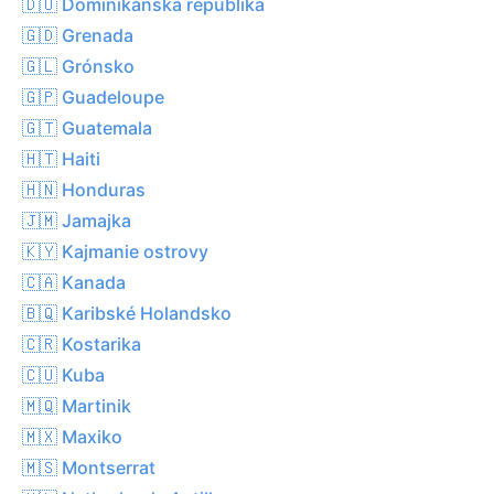
🇩🇴 Dominikánska republika
🇬🇩 Grenada
🇬🇱 Grónsko
🇬🇵 Guadeloupe
🇬🇹 Guatemala
🇭🇹 Haiti
🇭🇳 Honduras
🇯🇲 Jamajka
🇰🇾 Kajmanie ostrovy
🇨🇦 Kanada
🇧🇶 Karibské Holandsko
🇨🇷 Kostarika
🇨🇺 Kuba
🇲🇶 Martinik
🇲🇽 Maxiko
🇲🇸 Montserrat