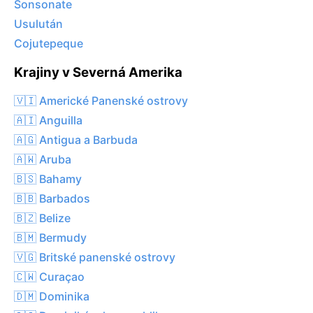
Sonsonate
Usulután
Cojutepeque
Krajiny v Severná Amerika
🇻🇮 Americké Panenské ostrovy
🇦🇮 Anguilla
🇦🇬 Antigua a Barbuda
🇦🇼 Aruba
🇧🇸 Bahamy
🇧🇧 Barbados
🇧🇿 Belize
🇧🇲 Bermudy
🇻🇬 Britské panenské ostrovy
🇨🇼 Curaçao
🇩🇲 Dominika