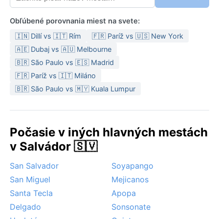
Obľúbené porovnania miest na svete:
🇮🇳 Dillí vs 🇮🇹 Rím
🇫🇷 Paríž vs 🇺🇸 New York
🇦🇪 Dubaj vs 🇦🇺 Melbourne
🇧🇷 São Paulo vs 🇪🇸 Madrid
🇫🇷 Paríž vs 🇮🇹 Miláno
🇧🇷 São Paulo vs 🇲🇾 Kuala Lumpur
Počasie v iných hlavných mestách
v Salvádor 🇸🇻
San Salvador
Soyapango
San Miguel
Mejicanos
Santa Tecla
Apopa
Delgado
Sonsonate