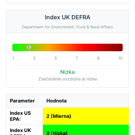
Index UK DEFRA
Department for Environment, Food & Rural Affairs
2
1
3
5
7
9
10
Nízka
Znečistenie ovzdušia je nízke
Parameter
Hodnota
Index US
2 (Mierna)
EPA:
Index UK
2 (Nízka)