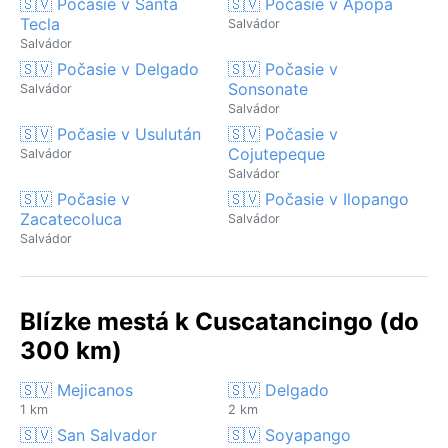
🇸🇻 Počasie v Santa
🇸🇻 Počasie v Apopa
Tecla
Salvádor
Salvádor
🇸🇻 Počasie v Delgado
🇸🇻 Počasie v
Sonsonate
Salvádor
Salvádor
🇸🇻 Počasie v Usulután
🇸🇻 Počasie v
Cojutepeque
Salvádor
Salvádor
🇸🇻 Počasie v
🇸🇻 Počasie v Ilopango
Zacatecoluca
Salvádor
Salvádor
Blízke mestá k Cuscatancingo (do
300 km)
🇸🇻 Mejicanos
🇸🇻 Delgado
1 km
2 km
🇸🇻 San Salvador
🇸🇻 Soyapango