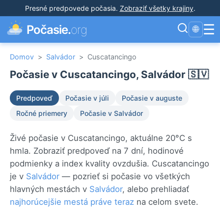
Presné predpovede počasia
.
Zobraziť všetky krajiny
.
☰
Počasie.
org
🌐
Domov
>
Salvádor
>
Cuscatancingo
Počasie v Cuscatancingo, Salvádor 🇸🇻
Predpoveď
Počasie v júli
Počasie v auguste
Ročné priemery
Počasie v Salvádor
Živé počasie v Cuscatancingo, aktuálne 20°C s
hmla. Zobraziť predpoveď na 7 dní, hodinové
podmienky a index kvality ovzdušia. Cuscatancingo
je v
Salvádor
— pozrieť si počasie vo všetkých
hlavných mestách v
Salvádor
, alebo prehliadať
najhorúcejšie mestá práve teraz
na celom svete.