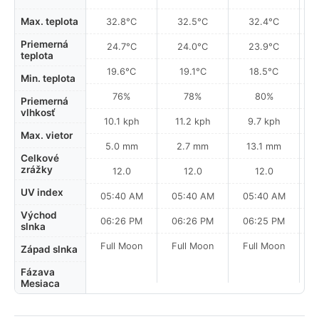
Max. teplota
32.8°C
32.5°C
32.4°C
Priemerná
24.7°C
24.0°C
23.9°C
teplota
19.6°C
19.1°C
18.5°C
Min. teplota
76%
78%
80%
Priemerná
vlhkosť
10.1 kph
11.2 kph
9.7 kph
Max. vietor
5.0 mm
2.7 mm
13.1 mm
Celkové
zrážky
12.0
12.0
12.0
UV index
05:40 AM
05:40 AM
05:40 AM
0
Východ
06:26 PM
06:26 PM
06:25 PM
slnka
Full Moon
Full Moon
Full Moon
Západ slnka
Fázava
Mesiaca