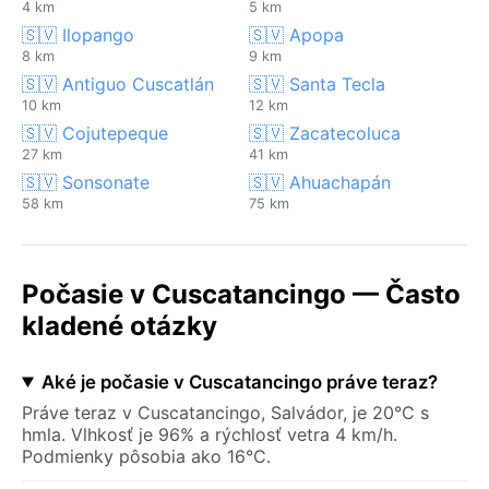
4 km
5 km
🇸🇻 Ilopango
🇸🇻 Apopa
8 km
9 km
🇸🇻 Antiguo Cuscatlán
🇸🇻 Santa Tecla
10 km
12 km
🇸🇻 Cojutepeque
🇸🇻 Zacatecoluca
27 km
41 km
🇸🇻 Sonsonate
🇸🇻 Ahuachapán
58 km
75 km
Počasie v Cuscatancingo — Často
kladené otázky
Aké je počasie v Cuscatancingo práve teraz?
Práve teraz v Cuscatancingo, Salvádor, je 20°C s
hmla. Vlhkosť je 96% a rýchlosť vetra 4 km/h.
Podmienky pôsobia ako 16°C.