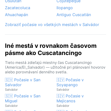
Usulután
Cojutepeque
Zacatecoluca
Ilopango
Ahuachapán
Antiguo Cuscatlán
Zobraziť počasie vo všetkých mestách v Salvádor
Iné mestá v rovnakom časovom
pásme ako Cuscatancingo
Tieto mestá zdieľajú miestny čas Cuscatancingo
(America/El_Salvador) — užitočné pri plánovaní hovorov
alebo porovnávaní denného svetla.
🇸🇻 Počasie v San
🇸🇻 Počasie v
Salvador
Soyapango
Salvádor
Salvádor
🇸🇻 Počasie v San
🇸🇻 Počasie v
Miguel
Mejicanos
Salvádor
Salvádor