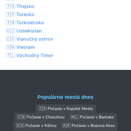
🇹🇭 Thajsko
🇹🇷 Turecko
🇹🇲 Turkménsko
🇺🇿 Uzbekistan
🇨🇽 Vianočný ostrov
🇻🇳 Vietnam
🇹🇱 Východný Timor
Populárne mestá dnes
🇿🇦 Počasie v Kapské Mesto
🇨🇳 Počasie v Chaozhou
🇲🇱 Počasie v Bamako
🇪🇬 Počasie v Káhira
🇦🇷 Počasie v Buenos Aires