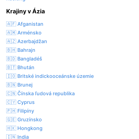
Krajiny v Ázia
🇦🇫 Afganistan
🇦🇲 Arménsko
🇦🇿 Azerbajdžan
🇧🇭 Bahrajn
🇧🇩 Bangladéš
🇧🇹 Bhután
🇮🇴 Britské indickooceánske územie
🇧🇳 Brunej
🇨🇳 Čínska ľudová republika
🇨🇾 Cyprus
🇵🇭 Filipíny
🇬🇪 Gruzínsko
🇭🇰 Hongkong
🇮🇳 India