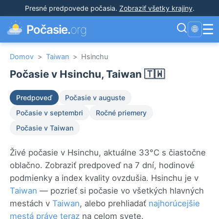
Presné predpovede počasia
.
Zobraziť všetky krajiny
.
☰
Počasie.
org
🌐
Domov
>
Taiwan
>
Hsinchu
Počasie v Hsinchu, Taiwan 🇹🇼
Predpoveď
Počasie v auguste
Počasie v septembri
Ročné priemery
Počasie v Taiwan
Živé počasie v Hsinchu, aktuálne 33°C s čiastočne
oblačno. Zobraziť predpoveď na 7 dní, hodinové
podmienky a index kvality ovzdušia. Hsinchu je v
Taiwan
— pozrieť si počasie vo všetkých hlavných
mestách v
Taiwan
, alebo prehliadať
najhorúcejšie
mestá práve teraz
na celom svete.