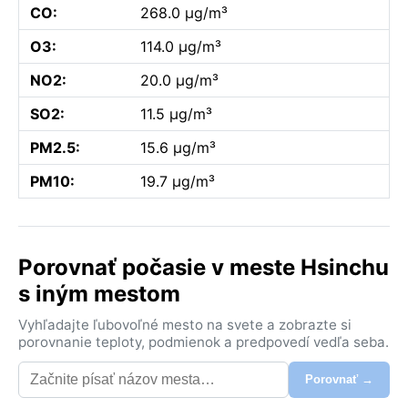
CO:
268.0 µg/m³
O3:
114.0 µg/m³
NO2:
20.0 µg/m³
SO2:
11.5 µg/m³
PM2.5:
15.6 µg/m³
PM10:
19.7 µg/m³
Porovnať počasie v meste Hsinchu
s iným mestom
Vyhľadajte ľubovoľné mesto na svete a zobrazte si
porovnanie teploty, podmienok a predpovedí vedľa seba.
Porovnať →