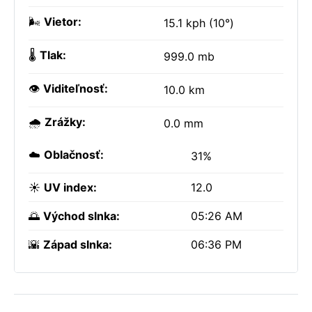
🌬️
Vietor:
15.1 kph (10°)
🌡️
Tlak:
999.0 mb
👁️
Viditeľnosť:
10.0 km
🌧️
Zrážky:
0.0 mm
☁️
Oblačnosť:
31%
☀️
UV index:
12.0
🌅
Východ slnka:
05:26 AM
🌇
Západ slnka:
06:36 PM