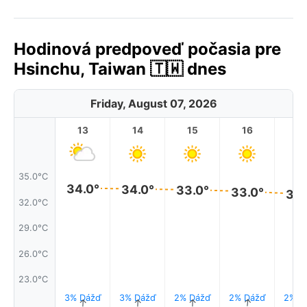
Hodinová predpoveď počasia pre
Hsinchu, Taiwan 🇹🇼 dnes
Friday, August 07, 2026
13
14
15
16
17
35.0°C
34.0°
34.0°
33.0°
33.0°
33.
32.0°C
29.0°C
26.0°C
23.0°C
3% Dážď
3% Dážď
2% Dážď
2% Dážď
2% D
↑
↑
↑
↑