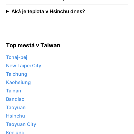
Aká je teplota v Hsinchu dnes?
Top mestá v Taiwan
Tchaj-pej
New Taipei City
Taichung
Kaohsiung
Tainan
Banqiao
Taoyuan
Hsinchu
Taoyuan City
Keelung