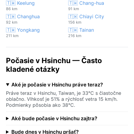
🇹🇼 Keelung
🇹🇼 Chang-hua
86 km
91 km
🇹🇼 Changhua
🇹🇼 Chiayi City
92 km
156 km
🇹🇼 Yongkang
🇹🇼 Tainan
211 km
216 km
Počasie v Hsinchu — Často
kladené otázky
Aké je počasie v Hsinchu práve teraz?
Práve teraz v Hsinchu, Taiwan, je 33°C s čiastočne
oblačno. Vlhkosť je 51% a rýchlosť vetra 15 km/h.
Podmienky pôsobia ako 38°C.
Aké bude počasie v Hsinchu zajtra?
Bude dnes v Hsinchu pršať?