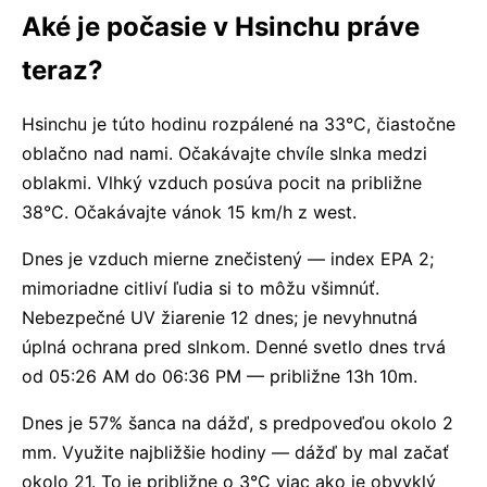
Aké je počasie v Hsinchu práve
teraz?
Hsinchu je túto hodinu rozpálené na 33°C, čiastočne
oblačno nad nami. Očakávajte chvíle slnka medzi
oblakmi. Vlhký vzduch posúva pocit na približne
38°C. Očakávajte vánok 15 km/h z west.
Dnes je vzduch mierne znečistený — index EPA 2;
mimoriadne citliví ľudia si to môžu všimnúť.
Nebezpečné UV žiarenie 12 dnes; je nevyhnutná
úplná ochrana pred slnkom. Denné svetlo dnes trvá
od 05:26 AM do 06:36 PM — približne 13h 10m.
Dnes je 57% šanca na dážď, s predpoveďou okolo 2
mm. Využite najbližšie hodiny — dážď by mal začať
okolo 21. To je približne o 3°C viac ako je obvyklý