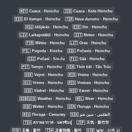
🇲🇾
🇮🇩
Cuaca · Hsinchu
Cuaca · Kota Hsinchu
🇪🇸
🇹🇷
El tiempo · Hsinchu
Hava durumu · Hsinchu
🇭🇺
🇪🇪
Időjárás · Hsinchu
Ilm · Hsinchu
🇱🇻
🇮🇹
Laikapstākļi · Hsinchu
Meteo · Hsinchu
🇫🇷
🇱🇹
Météo · Hsinchu
Oras · Hsinchu
🇵🇱
🇸🇰
Pogoda · Xinzhu
Počasie · Hsinchu
🇨🇿
🇫🇮
Počasí · Sin-ču
Sää · Hsinchu
🇵🇹
🇻🇳
Tempo · Hsinchu
Thời tiết · Tân Trúc
🇩🇰
🇷🇸
Vejret · Hsinchu
Vreme · Hsinchu
🇸🇮
🇷🇴
Vreme · Hsinchu
Vremea · Hsinchu
🇸🇪
🇳🇴
Vädret · Hsinchu
Været · Hsinchu
🇬🇧🇺🇸
🇳🇱
Weather · Hsinchu
Weer · Hsinchu
🇩🇪
🇺🇦
Wetter · Hsinchu
Погода · Hsinchu
🇷🇺
🇸🇦
Погода · Синьчжу
الطقس · سين شو
🇹🇭
🇯🇵
สภาพอากาศ · นครซินจู๋
天気 · 新竹市
🇭🇰
🇹🇼
🇰🇷
天氣 · 新竹
天氣預報 · 新竹
날씨 · 신주 시