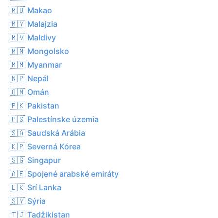
🇲🇴 Makao
🇲🇾 Malajzia
🇲🇻 Maldivy
🇲🇳 Mongolsko
🇲🇲 Myanmar
🇳🇵 Nepál
🇴🇲 Omán
🇵🇰 Pakistan
🇵🇸 Palestínske územia
🇸🇦 Saudská Arábia
🇰🇵 Severná Kórea
🇸🇬 Singapur
🇦🇪 Spojené arabské emiráty
🇱🇰 Srí Lanka
🇸🇾 Sýria
🇹🇯 Tadžikistan