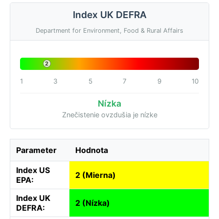
Index UK DEFRA
Department for Environment, Food & Rural Affairs
2
1
3
5
7
9
10
Nízka
Znečistenie ovzdušia je nízke
Parameter
Hodnota
Index US
2 (Mierna)
EPA:
Index UK
2 (Nízka)
DEFRA: