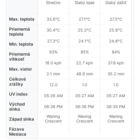
Slnečno
Slabý lejak
Slabý dážď
Max. teplota
33.6°C
27.1°C
27.5°C
Priemerná
30.4°C
25.3°C
25.8°C
teplota
27.3°C
24.1°C
24.8°C
Min. teplota
63%
85%
84%
Priemerná
vlhkosť
18.0 kph
22.7 kph
37.8 kph
Max. vietor
2.1 mm
48.6 mm
35.2 mm
Celkové
zrážky
12.0
1.0
1.0
UV index
05:26 AM
05:27 AM
05:27 AM
0
Východ
06:36 PM
06:36 PM
06:35 PM
slnka
Waning
Waning
Waning
N
Západ slnka
Crescent
Crescent
Crescent
Fázava
Mesiaca