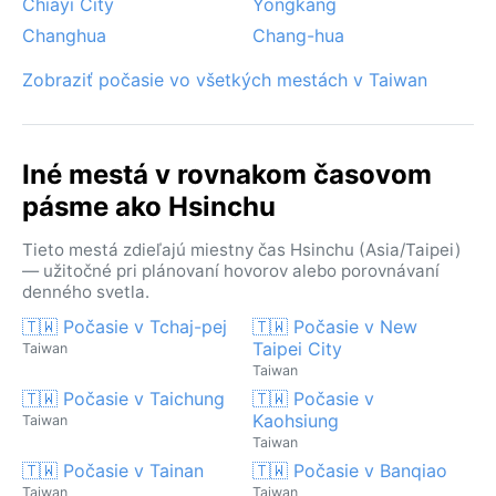
Chiayi City
Yongkang
Changhua
Chang-hua
Zobraziť počasie vo všetkých mestách v Taiwan
Iné mestá v rovnakom časovom
pásme ako Hsinchu
Tieto mestá zdieľajú miestny čas Hsinchu (Asia/Taipei)
— užitočné pri plánovaní hovorov alebo porovnávaní
denného svetla.
🇹🇼 Počasie v Tchaj-pej
🇹🇼 Počasie v New
Taipei City
Taiwan
Taiwan
🇹🇼 Počasie v Taichung
🇹🇼 Počasie v
Kaohsiung
Taiwan
Taiwan
🇹🇼 Počasie v Tainan
🇹🇼 Počasie v Banqiao
Taiwan
Taiwan