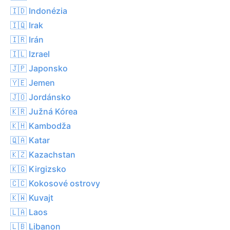
🇮🇩 Indonézia
🇮🇶 Irak
🇮🇷 Irán
🇮🇱 Izrael
🇯🇵 Japonsko
🇾🇪 Jemen
🇯🇴 Jordánsko
🇰🇷 Južná Kórea
🇰🇭 Kambodža
🇶🇦 Katar
🇰🇿 Kazachstan
🇰🇬 Kirgizsko
🇨🇨 Kokosové ostrovy
🇰🇼 Kuvajt
🇱🇦 Laos
🇱🇧 Libanon