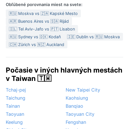
Obľúbené porovnania miest na svete:
🇷🇺 Moskva vs 🇿🇦 Kapské Mesto
🇦🇷 Buenos Aires vs 🇸🇦 Rijád
🇮🇱 Tel Aviv-Jafo vs 🇵🇹 Lisabon
🇦🇺 Sydney vs 🇩🇰 Kodaň
🇮🇪 Dublin vs 🇷🇺 Moskva
🇨🇭 Zürich vs 🇳🇿 Auckland
Počasie v iných hlavných mestách
v Taiwan 🇹🇼
Tchaj-pej
New Taipei City
Taichung
Kaohsiung
Tainan
Banqiao
Taoyuan
Taoyuan City
Keelung
Fengshan