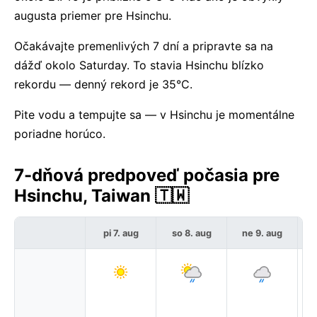
augusta priemer pre Hsinchu.
Očakávajte premenlivých 7 dní a pripravte sa na
dážď okolo Saturday. To stavia Hsinchu blízko
rekordu — denný rekord je 35°C.
Pite vodu a tempujte sa — v Hsinchu je momentálne
poriadne horúco.
7-dňová predpoveď počasia pre
Hsinchu, Taiwan 🇹🇼
pi 7. aug
so 8. aug
ne 9. aug
p