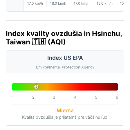
17.0 km/h
18.0 km/h
17.0 km/h
15.0 km/h
10.0 
Index kvality ovzdušia in Hsinchu,
Taiwan 🇹🇼 (AQI)
Index US EPA
Environmental Protection Agency
2
1
2
3
4
5
6
Mierna
Kvalita ovzdušia je prijateľná pre väčšinu ľudí