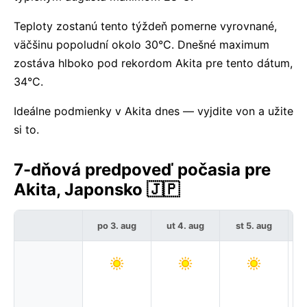
Teploty zostanú tento týždeň pomerne vyrovnané,
väčšinu popoludní okolo 30°C. Dnešné maximum
zostáva hlboko pod rekordom Akita pre tento dátum,
34°C.
Ideálne podmienky v Akita dnes — vyjdite von a užite
si to.
7-dňová predpoveď počasia pre
Akita, Japonsko 🇯🇵
po 3. aug
ut 4. aug
st 5. aug