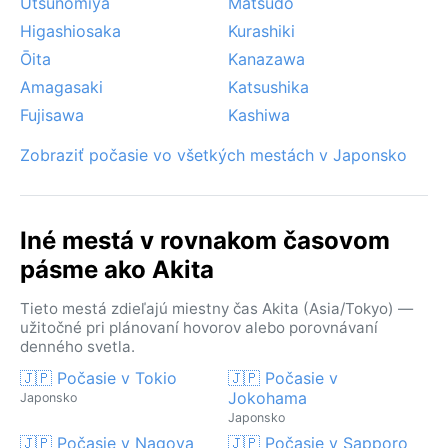
Utsunomiya
Matsudo
Higashiosaka
Kurashiki
Ōita
Kanazawa
Amagasaki
Katsushika
Fujisawa
Kashiwa
Zobraziť počasie vo všetkých mestách v Japonsko
Iné mestá v rovnakom časovom
pásme ako Akita
Tieto mestá zdieľajú miestny čas Akita (Asia/Tokyo) —
užitočné pri plánovaní hovorov alebo porovnávaní
denného svetla.
🇯🇵 Počasie v Tokio
🇯🇵 Počasie v
Jokohama
Japonsko
Japonsko
🇯🇵 Počasie v Nagoya
🇯🇵 Počasie v Sapporo