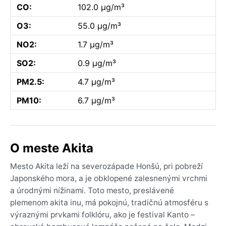
CO:
102.0 µg/m³
O3:
55.0 µg/m³
NO2:
1.7 µg/m³
SO2:
0.9 µg/m³
PM2.5:
4.7 µg/m³
PM10:
6.7 µg/m³
O meste Akita
Mesto Akita leží na severozápade Honšú, pri pobreží
Japonského mora, a je obklopené zalesnenými vrchmi
a úrodnými nížinami. Toto mesto, preslávené
plemenom akita inu, má pokojnú, tradičnú atmosféru s
výraznými prvkami folklóru, ako je festival Kanto –