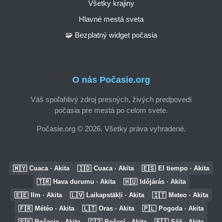
Všetky krajiny
Hlavné mestá sveta
🧩 Bezplatný widget počasia
O nás Počasie.org
Váš spoľahlivý zdroj presných, živých predpovedí
počasia pre mestá po celom svete.
Počasie.org © 2026. Všetky práva vyhradené.
🇲🇾
🇮🇩
🇪🇸
Cuaca · Akita
Cuaca · Akita
El tiempo · Akita
🇹🇷
🇭🇺
Hava durumu · Akita
Időjárás · Akita
🇪🇪
🇱🇻
🇮🇹
Ilm · Akita
Laikapstākļi · Akita
Meteo · Akita
🇫🇷
🇱🇹
🇵🇱
Météo · Akita
Oras · Akita
Pogoda · Akita
🇸🇰
🇨🇿
🇫🇮
Počasie · Akita
Počasí · Akita
Sää · Akita