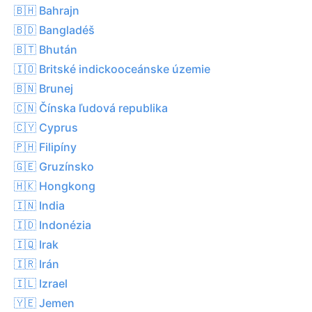
🇧🇭 Bahrajn
🇧🇩 Bangladéš
🇧🇹 Bhután
🇮🇴 Britské indickooceánske územie
🇧🇳 Brunej
🇨🇳 Čínska ľudová republika
🇨🇾 Cyprus
🇵🇭 Filipíny
🇬🇪 Gruzínsko
🇭🇰 Hongkong
🇮🇳 India
🇮🇩 Indonézia
🇮🇶 Irak
🇮🇷 Irán
🇮🇱 Izrael
🇾🇪 Jemen