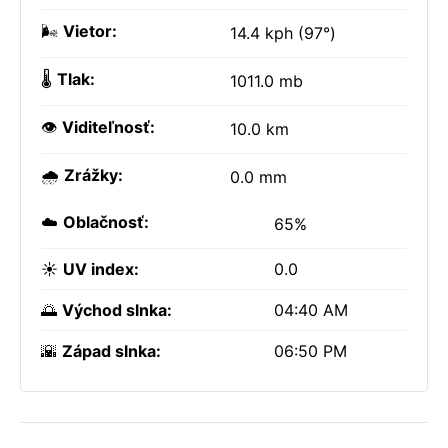
🌬️
Vietor:
14.4 kph (97°)
🌡️
Tlak:
1011.0 mb
👁️
Viditeľnosť:
10.0 km
🌧️
Zrážky:
0.0 mm
☁️
Oblačnosť:
65%
☀️
UV index:
0.0
🌅
Východ slnka:
04:40 AM
🌇
Západ slnka:
06:50 PM