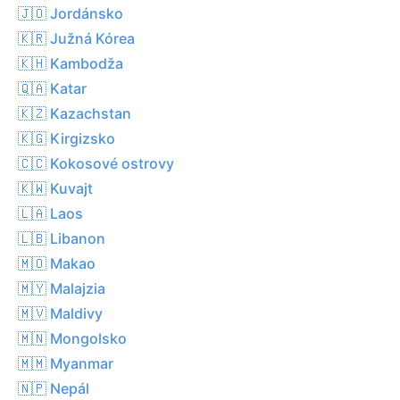
🇯🇴 Jordánsko
🇰🇷 Južná Kórea
🇰🇭 Kambodža
🇶🇦 Katar
🇰🇿 Kazachstan
🇰🇬 Kirgizsko
🇨🇨 Kokosové ostrovy
🇰🇼 Kuvajt
🇱🇦 Laos
🇱🇧 Libanon
🇲🇴 Makao
🇲🇾 Malajzia
🇲🇻 Maldivy
🇲🇳 Mongolsko
🇲🇲 Myanmar
🇳🇵 Nepál