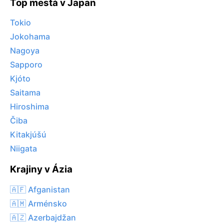
Top mestá v Japan
Tokio
Jokohama
Nagoya
Sapporo
Kjóto
Saitama
Hiroshima
Čiba
Kitakjúšú
Niigata
Krajiny v Ázia
🇦🇫 Afganistan
🇦🇲 Arménsko
🇦🇿 Azerbajdžan