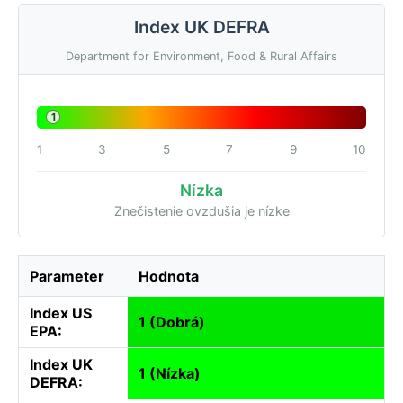
Index UK DEFRA
Department for Environment, Food & Rural Affairs
1
1
3
5
7
9
10
Nízka
Znečistenie ovzdušia je nízke
Parameter
Hodnota
Index US
1 (Dobrá)
EPA:
Index UK
1 (Nízka)
DEFRA: