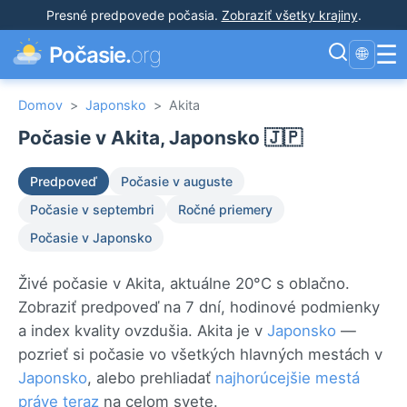
Presné predpovede počasia
.
Zobraziť všetky krajiny
.
☰
Počasie.
org
🌐
Domov
>
Japonsko
>
Akita
Počasie v Akita, Japonsko 🇯🇵
Predpoveď
Počasie v auguste
Počasie v septembri
Ročné priemery
Počasie v Japonsko
Živé počasie v Akita, aktuálne 20°C s oblačno.
Zobraziť predpoveď na 7 dní, hodinové podmienky
a index kvality ovzdušia. Akita je v
Japonsko
—
pozrieť si počasie vo všetkých hlavných mestách v
Japonsko
, alebo prehliadať
najhorúcejšie mestá
práve teraz
na celom svete.