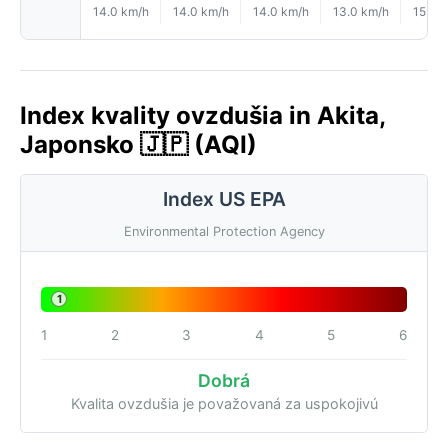
14.0 km/h
14.0 km/h
14.0 km/h
13.0 km/h
15.0 
Index kvality ovzdušia in Akita,
Japonsko 🇯🇵 (AQI)
Index US EPA
Environmental Protection Agency
1
1
2
3
4
5
6
Dobrá
Kvalita ovzdušia je považovaná za uspokojivú