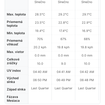
Slnečno
Slnečno
Slnečno
Max. teplota
28.5°C
29.2°C
29.1°C
Priemerná
23.5°C
22.8°C
22.9°C
teplota
19.4°C
17.4°C
16.9°C
Min. teplota
70%
67%
68%
Priemerná
vlhkosť
20.2 kph
19.8 kph
19.8 kph
Max. vietor
0.0 mm
0.0 mm
0.0 mm
Celkové
zrážky
10.0
9.0
10.0
UV index
04:40 AM
04:41 AM
04:42 AM
0
Východ
06:50 PM
06:49 PM
06:48 PM
slnka
Last Quarter
Last Quarter
Last Quarter
La
Západ slnka
Fázava
Mesiaca