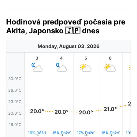
Hodinová predpoveď počasia pre
Akita, Japonsko 🇯🇵 dnes
Monday, August 03, 2026
3
4
5
6
7
30.0°C
26.0°C
23.0°C
22.
21.0°
20.0°
20.0°
20.0°
20.0°C
16.0°C
16% Dážď
15% Dážď
17% Dážď
15% Dážď
10% D
↑
↑
↑
↑