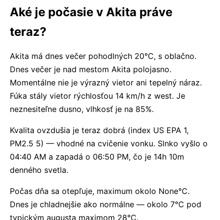
Aké je počasie v Akita práve
teraz?
Akita má dnes večer pohodlných 20°C, s oblačno.
Dnes večer je nad mestom Akita polojasno.
Momentálne nie je výrazný vietor ani tepelný náraz.
Fúka stály vietor rýchlosťou 14 km/h z west. Je
neznesiteľne dusno, vlhkosť je na 85%.
Kvalita ovzdušia je teraz dobrá (index US EPA 1,
PM2.5 5) — vhodné na cvičenie vonku. Slnko vyšlo o
04:40 AM a zapadá o 06:50 PM, čo je 14h 10m
denného svetla.
Počas dňa sa otepľuje, maximum okolo None°C.
Dnes je chladnejšie ako normálne — okolo 7°C pod
typickým augusta maximom 28°C.