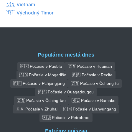
🇻🇳 Vietnam
🇹🇱 Východný Timor
Populárne mestá dnes
🇲🇽 Počasie v Puebla
🇨🇳 Počasie v Huainan
🇸🇴 Počasie v Mogadišo
🇧🇷 Počasie v Recife
🇰🇵 Počasie v Pchjongjang
🇨🇳 Počasie v Čcheng-tu
🇧🇫 Počasie v Ouagadougou
🇨🇳 Počasie v Čching-tao
🇲🇱 Počasie v Bamako
🇨🇳 Počasie v Zhuhai
🇨🇳 Počasie v Lianyungang
🇷🇺 Počasie v Petrohrad
Extrémy počasia