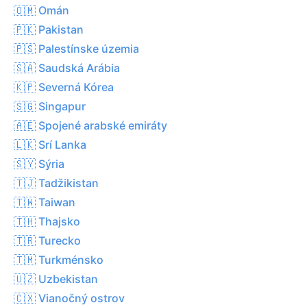
🇴🇲 Omán
🇵🇰 Pakistan
🇵🇸 Palestínske územia
🇸🇦 Saudská Arábia
🇰🇵 Severná Kórea
🇸🇬 Singapur
🇦🇪 Spojené arabské emiráty
🇱🇰 Srí Lanka
🇸🇾 Sýria
🇹🇯 Tadžikistan
🇹🇼 Taiwan
🇹🇭 Thajsko
🇹🇷 Turecko
🇹🇲 Turkménsko
🇺🇿 Uzbekistan
🇨🇽 Vianočný ostrov