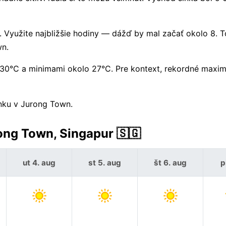
Využite najbližšie hodiny — dážď by mal začať okolo 8. T
wn.
 30°C a minimami okolo 27°C. Pre kontext, rekordné maxi
onku v Jurong Town.
ong Town, Singapur 🇸🇬
ut 4. aug
st 5. aug
št 6. aug
p