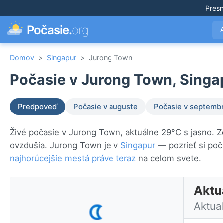
Pres
Počasie.
org
Domov
>
Singapur
>
Jurong Town
Počasie v Jurong Town, Singa
Predpoveď
Počasie v auguste
Počasie v septembr
Živé počasie v Jurong Town, aktuálne 29°C s jasno. Z
ovzdušia. Jurong Town je v
Singapur
— pozrieť si poč
najhorúcejšie mestá práve teraz
na celom svete.
Aktu
Aktua