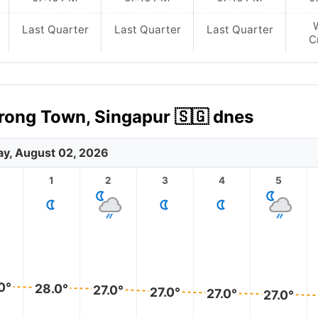
Last Quarter
Last Quarter
Last Quarter
C
rong Town, Singapur 🇸🇬 dnes
y, August 02, 2026
1
2
3
4
5
0°
28.0°
27.0°
27.0°
27.0°
27.0°