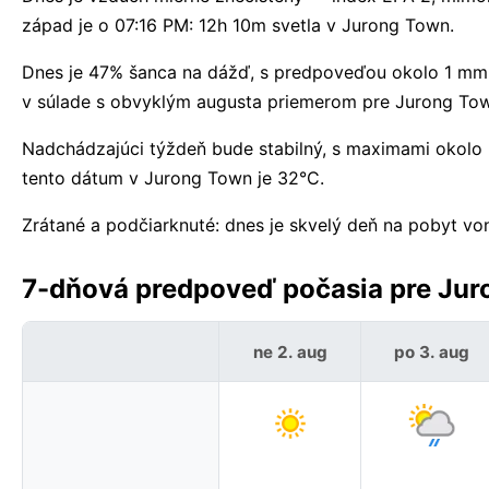
západ je o 07:16 PM: 12h 10m svetla v Jurong Town.
Dnes je 47% šanca na dážď, s predpoveďou okolo 1 mm. 
v súlade s obvyklým augusta priemerom pre Jurong To
Nadchádzajúci týždeň bude stabilný, s maximami okolo
tento dátum v Jurong Town je 32°C.
Zrátané a podčiarknuté: dnes je skvelý deň na pobyt v
7-dňová predpoveď počasia pre Jur
ne 2. aug
po 3. aug