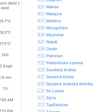
ami dážď v
Miestami dážď v
🇲🇴 Makao
okolí
okolí
🇲🇾 Malajzia
🇲🇻 Maldivy
29.7°C
29.1°C
🇲🇳 Mongolsko
28.5°C
27.9°C
🇲🇲 Myanmar
🇳🇵 Nepál
27.5°C
27.1°C
🇴🇲 Omán
74%
77%
🇵🇰 Pakistan
🇵🇸 Palestínske územia
5.9 kph
22.0 kph
🇸🇦 Saudská Arábia
🇰🇵 Severná Kórea
2.6 mm
10.0 mm
🇦🇪 Spojené arabské emiráty
7.0
7.0
🇱🇰 Srí Lanka
🇸🇾 Sýria
7:05 AM
07:05 AM
🇹🇯 Tadžikistan
7:15 PM
07:15 PM
🇹🇼 Taiwan