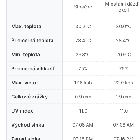
Miestami dážď 
Slnečno
okolí
Max. teplota
30.2°C
30.0°C
Priemerná teplota
28.4°C
28.4°C
Min. teplota
26.8°C
26.9°C
Priemerná vlhkosť
75%
75%
Max. vietor
17.6 kph
22.0 kph
Celkové zrážky
0.9 mm
1.9 mm
UV index
11.0
11.0
Východ slnka
07:06 AM
07:06 AM
Západ slnka
07:16 PM
07:16 PM