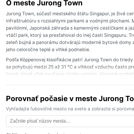
O meste Jurong Town
Jurong Town, súčasť mestského štátu Singapur, je živé c
infraštruktúru s rozsiahlymi parkami a vodnými plochami. 
pavilónmi, Japonská záhrada s kamennými cestičkami a jaz
vtáčí park, ktorý sa presťahoval do inej časti Singapuru. 
zeleň bujná a panorámu dotvárajú moderné bytové domy a t
jeho celoročne teplé a vlhké podnebie.
Podľa Köppenovej klasifikácie patrí Jurong Town do triedy 
sa pohybujú medzi 25 až 31 °C a vlhkosť vzduchu často p
búrok, ktoré však zvyčajne rýchlo ustúpia. Výrazné rozdi
pozorovať od júna do augusta a od decembra do februára, n
z prírodných materiálov, nepremokavá bunda a dáždnik – 
Porovnať počasie v meste Jurong T
Z hľadiska počasia je najvhodnejší čas na návštevu počas 
zrážok. Výrazným fenoménom je monzún – severovýchodný
Vyhľadajte ľubovoľné mesto na svete a zobrazte si porovna
do septembra zasa suchší vietor. Hmla sa vyskytuje len z
môže dočasne zhoršiť kvalitu ovzdušia. Hurikány ani tajfún
prívalové dažde.