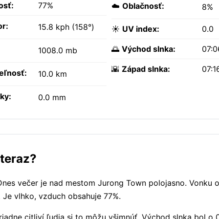
osť:
77%
☁️
Oblačnosť:
8%
or:
15.8 kph (158°)
☀️
UV index:
0.0
🌅
Východ slnka:
07:
1008.0 mb
🌇
Západ slnka:
07:1
teľnosť:
10.0 km
ky:
0.0 mm
 teraz?
 Dnes večer je nad mestom Jurong Town polojasno. Vonku 
t. Je vlhko, vzduch obsahuje 77%.
adne citliví ľudia si to môžu všimnúť. Východ slnka bol o 