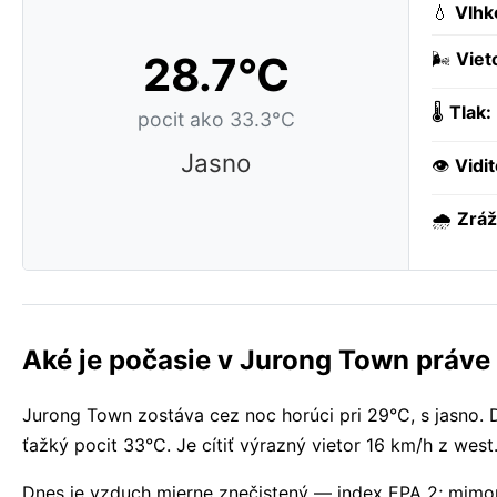
💧
Vlhk
28.7°C
🌬️
Viet
🌡️
Tlak:
pocit ako 33.3°C
Jasno
👁️
Vidi
🌧️
Zráž
Aké je počasie v Jurong Town práve
Jurong Town zostáva cez noc horúci pri 29°C, s jasno.
ťažký pocit 33°C. Je cítiť výrazný vietor 16 km/h z wes
Dnes je vzduch mierne znečistený — index EPA 2; mimori