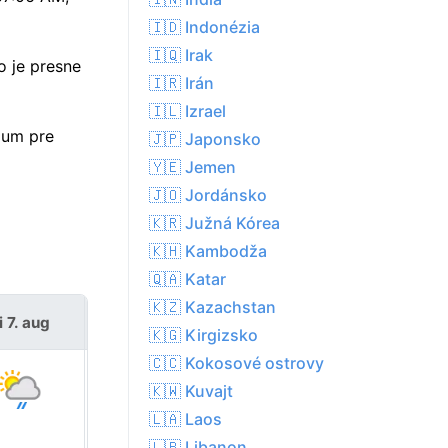
🇮🇩 Indonézia
🇮🇶 Irak
o je presne
🇮🇷 Irán
🇮🇱 Izrael
mum pre
🇯🇵 Japonsko
🇾🇪 Jemen
🇯🇴 Jordánsko
🇰🇷 Južná Kórea
🇰🇭 Kambodža
🇶🇦 Katar
🇰🇿 Kazachstan
i 7. aug
so 8. aug
🇰🇬 Kirgizsko
🇨🇨 Kokosové ostrovy
🇰🇼 Kuvajt
🇱🇦 Laos
🇱🇧 Libanon