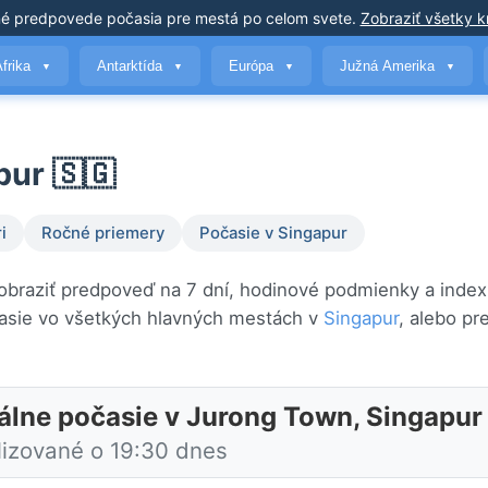
né predpovede počasia
pre mestá po celom svete
.
Zobraziť všetky kr
Afrika
Antarktída
Európa
Južná Amerika
▼
▼
▼
▼
pur 🇸🇬
i
Ročné priemery
Počasie v Singapur
obraziť predpoveď na 7 dní, hodinové podmienky a index 
asie vo všetkých hlavných mestách v
Singapur
, alebo pr
álne počasie v Jurong Town, Singapur
lizované o 19:30 dnes