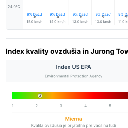
24.0°C
9% Dážď
9% Dážď
9% Dážď
9% Dážď
9% D
↑
↑
↑
↑
15.0 km/h
14.0 km/h
13.0 km/h
13.0 km/h
11.0 
Index kvality ovzdušia in Jurong To
Index US EPA
Environmental Protection Agency
2
1
2
3
4
5
Mierna
Kvalita ovzdušia je prijateľná pre väčšinu ľudí