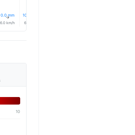
0.0 mm
10% Dážď
0.3 mm
8% Dážď
0.3 mm
0.1 mm
↑
↑
↑
↑
↑
↑
6.0 km/h
6.0 km/h
8.0 km/h
12.0 km/h
14.0 km/h
17.0 km/
s
10