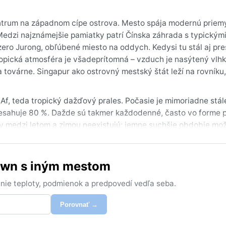
entrum na západnom cípe ostrova. Mesto spája modernú priem
Medzi najznámejšie pamiatky patrí Čínska záhrada s typickým
ero Jurong, obľúbené miesto na oddych. Kedysi tu stál aj pr
Tropická atmosféra je všadeprítomná – vzduch je nasýtený vlh
ovárne. Singapur ako ostrovný mestský štát leží na rovníku,
Af, teda tropický dažďový prales. Počasie je mimoriadne stále
resahuje 80 %. Dažde sú takmer každodenné, často vo forme 
ely medzi letom a zimou neexistujú; jemne suchšie obdobie mo
o aj vtedy treba počítať s prehánkami. Pri balení stačí ľahk
sandále sú vhodnejšie ako topánky.
own s iným mestom
suchších mesiacov, najmä vo februári a marci, keď je o troch
 od decembra do marca prináša častejšie dažde, juhozápad
nie teploty, podmienok a predpovedí vedľa seba.
riedkavo, no občasné zadymenie z lesných požiarov v susednej
y sa v tejto časti sveta nevyskytujú, takže jediným rizikom sú
Porovnať →