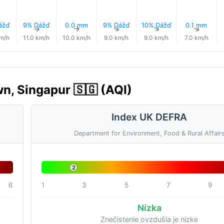
ážď
9% Dážď
0.0 mm
9% Dážď
10% Dážď
0.1 mm
↑
↑
↑
↑
↑
↑
km/h
11.0 km/h
10.0 km/h
9.0 km/h
9.0 km/h
7.0 km/h
wn, Singapur 🇸🇬 (AQI)
Index UK DEFRA
Department for Environment, Food & Rural Affair
2
6
1
3
5
7
9
Nízka
Znečistenie ovzdušia je nízke