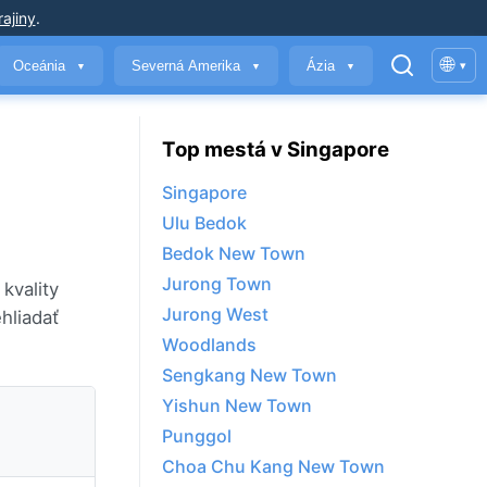
ajiny
.
🌐
Oceánia
Severná Amerika
Ázia
▾
▼
▼
▼
Top mestá v Singapore
Singapore
Ulu Bedok
Bedok New Town
Jurong Town
kvality
Jurong West
ehliadať
Woodlands
Sengkang New Town
Yishun New Town
Punggol
Choa Chu Kang New Town