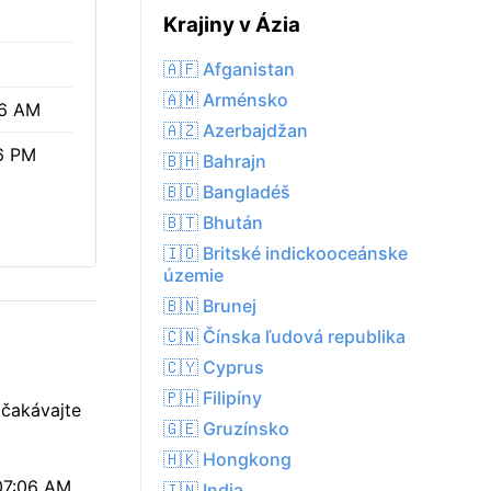
Krajiny v Ázia
🇦🇫 Afganistan
🇦🇲 Arménsko
06 AM
🇦🇿 Azerbajdžan
6 PM
🇧🇭 Bahrajn
🇧🇩 Bangladéš
🇧🇹 Bhután
🇮🇴 Britské indickooceánske
územie
🇧🇳 Brunej
🇨🇳 Čínska ľudová republika
🇨🇾 Cyprus
🇵🇭 Filipíny
očakávajte
🇬🇪 Gruzínsko
🇭🇰 Hongkong
07:06 AM,
🇮🇳 India