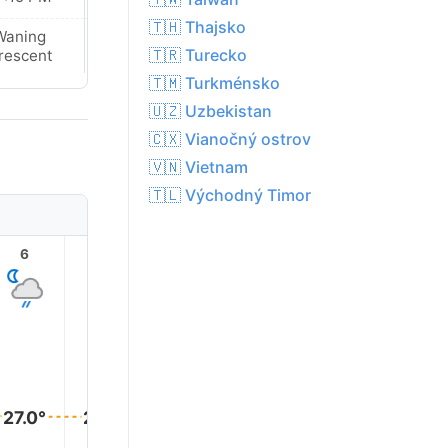
🇹🇭 Thajsko
Waning
Waning
🇹🇷 Turecko
rescent
Crescent
🇹🇲 Turkménsko
🇺🇿 Uzbekistan
🇨🇽 Vianočný ostrov
🇻🇳 Vietnam
🇹🇱 Východný Timor
6
7
8
9
10
11
30.0°
29.0°
28.0°
27.0°
27.0°
27.0°