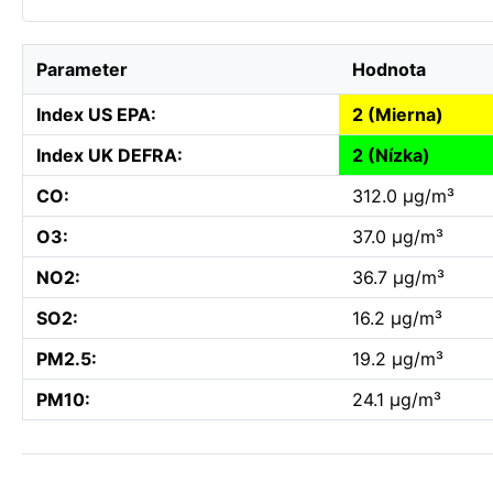
Parameter
Hodnota
Index US EPA:
2 (Mierna)
Index UK DEFRA:
2 (Nízka)
CO:
312.0 µg/m³
O3:
37.0 µg/m³
NO2:
36.7 µg/m³
SO2:
16.2 µg/m³
PM2.5:
19.2 µg/m³
PM10:
24.1 µg/m³