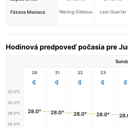
Fázava Mesiaca
Waning Gibbous
Last Quarter
Hodinová predpoveď počasia pre Ju
Sunda
20
21
22
23
32.0°C
30.0°C
28.0°
28.0°
28.0°
28.0°C
28.0°
28.
26.0°C