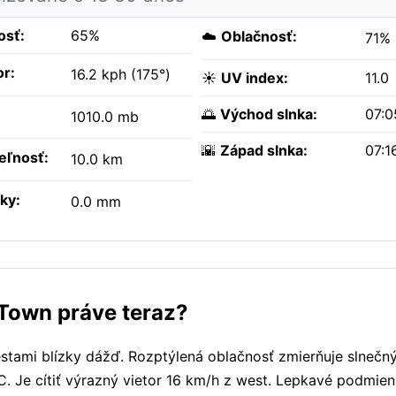
osť:
65%
☁️
Oblačnosť:
71%
or:
16.2 kph (175°)
☀️
UV index:
11.0
🌅
Východ slnka:
07:
1010.0 mb
🌇
Západ slnka:
07:1
teľnosť:
10.0 km
ky:
0.0 mm
 Town práve teraz?
ami blízky dážď. Rozptýlená oblačnosť zmierňuje slnečný s
°C. Je cítiť výrazný vietor 16 km/h z west. Lepkavé podmie