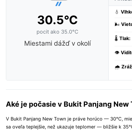
💧
Vlhk
30.5°C
🌬️
Viet
pocit ako 35.0°C
🌡️
Tlak:
Miestami dážď v okolí
👁️
Vidi
🌧️
Zráž
Aké je počasie v Bukit Panjang New
V Bukit Panjang New Town je práve horúco — 30°C, miest
sa oveľa teplejšie, než ukazuje teplomer — bližšie k 35