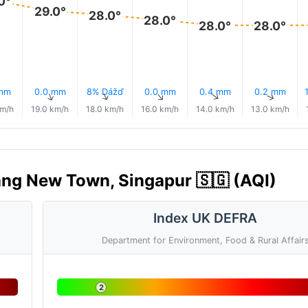
0°
29.0°
28.0°
28.0°
28.0°
28.0°
 mm
0.0 mm
8% Dážď
0.0 mm
0.4 mm
0.2 mm
↑
↑
↑
↑
↑
↑
km/h
19.0 km/h
18.0 km/h
16.0 km/h
14.0 km/h
13.0 km/h
jang New Town, Singapur 🇸🇬 (AQI)
Index UK DEFRA
Department for Environment, Food & Rural Affair
2