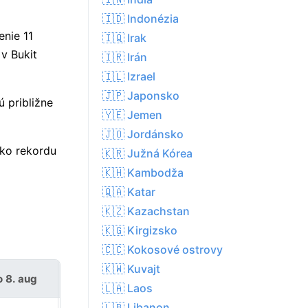
🇮🇩 Indonézia
enie 11
🇮🇶 Irak
v Bukit
🇮🇷 Irán
🇮🇱 Izrael
🇯🇵 Japonsko
 približne
🇾🇪 Jemen
🇯🇴 Jordánsko
zko rekordu
🇰🇷 Južná Kórea
🇰🇭 Kambodža
🇶🇦 Katar
🇰🇿 Kazachstan
🇰🇬 Kirgizsko
🇨🇨 Kokosové ostrovy
🇰🇼 Kuvajt
o 8. aug
ne 9. aug
🇱🇦 Laos
🇱🇧 Libanon