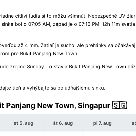
adne citliví ľudia si to môžu všimnúť. Nebezpečné UV žiar
slnka bol o 07:05 AM, západ je o 07:16 PM: 12h 11m svetla 
eďou až 4 mm. Zatiaľ je sucho, ale prehánky sa očakávajú
erom pre Bukit Panjang New Town.
ude zrejme Sunday. To stavia Bukit Panjang New Town blí
dajte tieň a vyhýbajte sa poludňajšiemu slnku.
it Panjang New Town, Singapur 🇸🇬
st 5. aug
št 6. aug
pi 7. aug
s