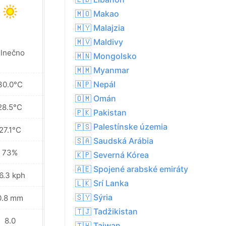
🇲🇴 Makao
🇲🇾 Malajzia
🇲🇻 Maldivy
Miestami dážď v
lnečno
🇲🇳 Mongolsko
okolí
🇲🇲 Myanmar
🇳🇵 Nepál
30.0°C
29.8°C
🇴🇲 Omán
28.5°C
28.4°C
🇵🇰 Pakistan
🇵🇸 Palestínske územia
27.1°C
26.9°C
🇸🇦 Saudská Arábia
73%
77%
🇰🇵 Severná Kórea
🇦🇪 Spojené arabské emiráty
6.3 kph
22.7 kph
🇱🇰 Srí Lanka
🇸🇾 Sýria
0.8 mm
6.8 mm
🇹🇯 Tadžikistan
8.0
7.0
🇹🇼 Taiwan