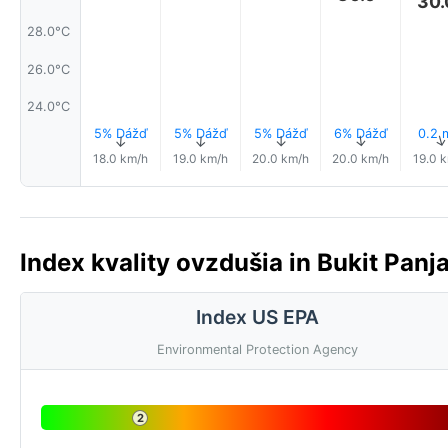
30.
28.0°C
26.0°C
24.0°C
5% Dážď
5% Dážď
5% Dážď
6% Dážď
0.2
↑
↑
↑
↑
18.0 km/h
19.0 km/h
20.0 km/h
20.0 km/h
19.0 
Index kvality ovzdušia in Bukit Pan
Index US EPA
Environmental Protection Agency
2