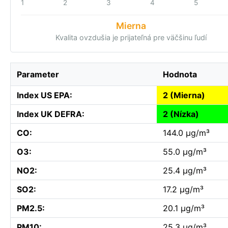
1
2
3
4
5
Mierna
Kvalita ovzdušia je prijateľná pre väčšinu ľudí
Parameter
Hodnota
Index US EPA:
2 (Mierna)
Index UK DEFRA:
2 (Nízka)
CO:
144.0 µg/m³
O3:
55.0 µg/m³
NO2:
25.4 µg/m³
SO2:
17.2 µg/m³
PM2.5:
20.1 µg/m³
PM10:
25.3 µg/m³