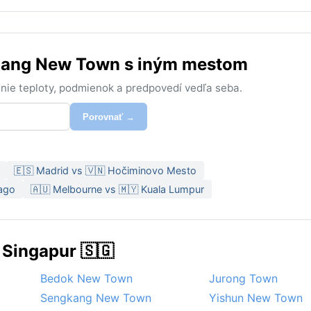
njang New Town s iným mestom
nie teploty, podmienok a predpovedí vedľa seba.
Porovnať →
🇪🇸 Madrid vs 🇻🇳 Hočiminovo Mesto
cago
🇦🇺 Melbourne vs 🇲🇾 Kuala Lumpur
 Singapur 🇸🇬
Bedok New Town
Jurong Town
Sengkang New Town
Yishun New Town