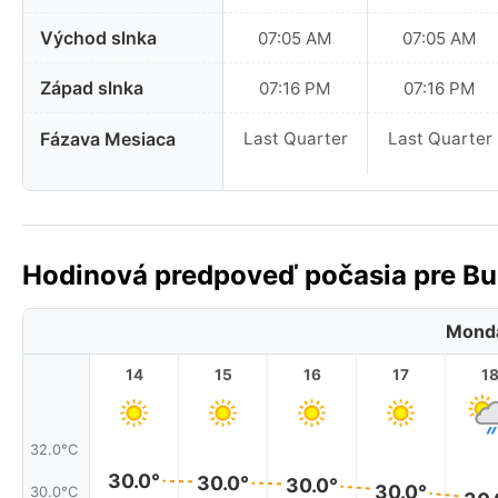
Východ slnka
07:05 AM
07:05 AM
Západ slnka
07:16 PM
07:16 PM
Fázava Mesiaca
Last Quarter
Last Quarter
Hodinová predpoveď počasia pre Bu
Monda
14
15
16
17
1
32.0°C
30.0°
30.0°
30.0°
30.0°
30.0°C