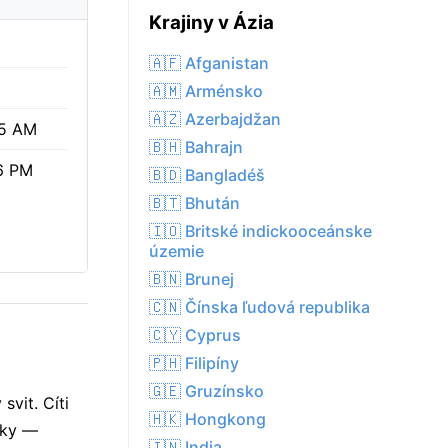
Krajiny v Ázia
🇦🇫 Afganistan
🇦🇲 Arménsko
🇦🇿 Azerbajdžan
05 AM
🇧🇭 Bahrajn
6 PM
🇧🇩 Bangladéš
🇧🇹 Bhután
🇮🇴 Britské indickooceánske
územie
🇧🇳 Brunej
🇨🇳 Čínska ľudová republika
🇨🇾 Cyprus
🇵🇭 Filipíny
🇬🇪 Gruzínsko
vit. Cíti
🇭🇰 Hongkong
nky —
🇮🇳 India