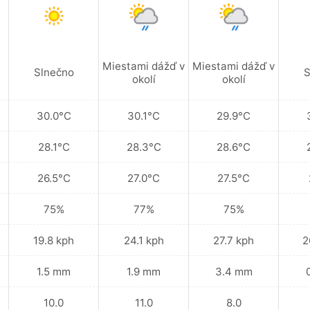
Miestami dážď v
Miestami dážď v
Slnečno
S
okolí
okolí
30.0°C
30.1°C
29.9°C
28.1°C
28.3°C
28.6°C
26.5°C
27.0°C
27.5°C
75%
77%
75%
19.8 kph
24.1 kph
27.7 kph
2
1.5 mm
1.9 mm
3.4 mm
10.0
11.0
8.0