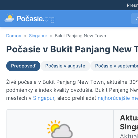
Pres
Počasie.
org
Domov
>
Singapur
>
Bukit Panjang New Town
Počasie v Bukit Panjang New 
Predpoveď
Počasie v auguste
Počasie v septembr
Živé počasie v Bukit Panjang New Town, aktuálne 30°
podmienky a index kvality ovzdušia. Bukit Panjang N
mestách v
Singapur
, alebo prehliadať
najhorúcejšie me
Aktu
Sing
Aktua