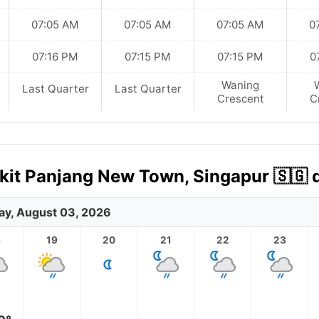
07:05 AM
07:05 AM
07:05 AM
0
07:16 PM
07:15 PM
07:15 PM
0
Waning
Last Quarter
Last Quarter
Crescent
C
kit Panjang New Town, Singapur 🇸🇬 
y, August 03, 2026
8
19
20
21
22
23