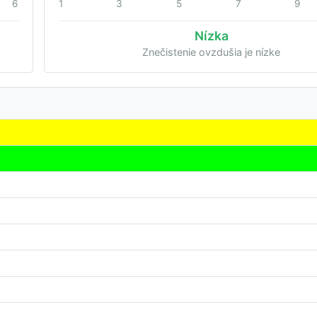
6
1
3
5
7
9
Nízka
Znečistenie ovzdušia je nízke