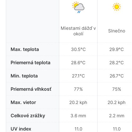
Miestami dážď v
Slnečno
okolí
Max. teplota
30.5°C
29.9°C
Priemerná teplota
28.6°C
28.2°C
Min. teplota
27.1°C
26.7°C
Priemerná vlhkosť
77%
75%
Max. vietor
20.2 kph
20.2 kph
Celkové zrážky
3.6 mm
2.2 mm
UV index
11.0
11.0