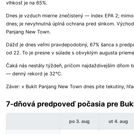
vlhkosť je na 65%.
Dnes je vzduch mierne znečistený — index EPA 2; mimori
dnes; je nevyhnutná úplná ochrana pred slnkom. Východ 
Panjang New Town.
Dážď je dnes veľmi pravdepodobný, 67% šanca s predpov
od 22. To je presne v súlade s obvyklým augusta priem
Čaká nás nestály týždeň, pričom najdaždivejším dňom b
— denný rekord je 32°C.
Záver: v Bukit Panjang New Town dnes pite tekutiny, hľa
7-dňová predpoveď počasia pre Buk
po 3. aug
ut 4. aug