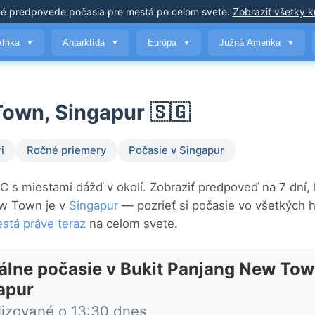
né predpovede počasia
pre mestá po celom svete
.
Zobraziť všetky kr
Afrika
Antarktída
Európa
Južná Amerika
▼
▼
▼
▼
Town, Singapur 🇸🇬
i
Ročné priemery
Počasie v Singapur
C s miestami dážď v okolí. Zobraziť predpoveď na 7 dní,
ew Town je v
Singapur
— pozrieť si počasie vo všetkých 
stá práve teraz
na celom svete.
álne počasie v Bukit Panjang New Tow
apur
lizované o 13:30 dnes