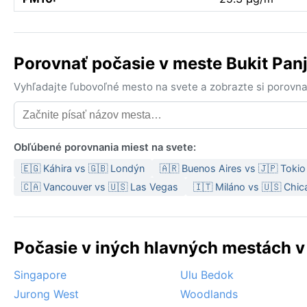
Porovnať počasie v meste Bukit Pa
Vyhľadajte ľubovoľné mesto na svete a zobrazte si porovna
Obľúbené porovnania miest na svete:
🇪🇬 Káhira vs 🇬🇧 Londýn
🇦🇷 Buenos Aires vs 🇯🇵 Tokio
🇨🇦 Vancouver vs 🇺🇸 Las Vegas
🇮🇹 Miláno vs 🇺🇸 Chi
Počasie v iných hlavných mestách v
Singapore
Ulu Bedok
Jurong West
Woodlands