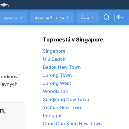
ajiny
.
🌐
Oceánia
Severná Amerika
Ázia
▾
▼
▼
▼
Top mestá v Singapore
Singapore
Ulu Bedok
Bedok New Town
Jurong Town
 hodinové
Jurong West
hlavných
Woodlands
Sengkang New Town
Yishun New Town
n,
Punggol
Choa Chu Kang New Town